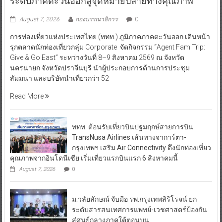
ระดับภาคตะวันออกสู่จุดหมายปลายทางคุณภาพ
August 7, 2026
กองบรรณาธิการ
0
การท่องเที่ยวแห่งประเทศไทย (ททท.) ภูมิภาคภาคตะวันออก เดินหน้า
รุกตลาดนักท่องเที่ยวกลุ่ม Corporate จัดกิจกรรม “Agent Fam Trip:
Give & Go East” ระหว่างวันที่ 8–9 สิงหาคม 2569 ณ จังหวัด
นครนายก จังหวัดปราจีนบุรี นำผู้ประกอบการด้านการประชุม
สัมมนา และบริษัทนำเที่ยวกว่า 52
Read More
ททท. ต้อนรับเที่ยวบินปฐมฤกษ์สายการบิน
TransNusa Airlines เส้นทางจาการ์ตา-
กรุงเทพฯ เสริม Air Connectivity ดึงนักท่องเที่ยว
คุณภาพจากอินโดนีเซีย เริ่มเที่ยวแรกบินแรก 6 สิงหาคมนี้
August 7, 2026
0
ม.วลัยลักษณ์ จับมือ รพ.กรุงเทพสิริโรจน์ ยก
ระดับสารสนเทศการแพทย์-เวชศาสตร์ป้องกัน
สู่ศูนย์กลางภาคใต้ตอนบน