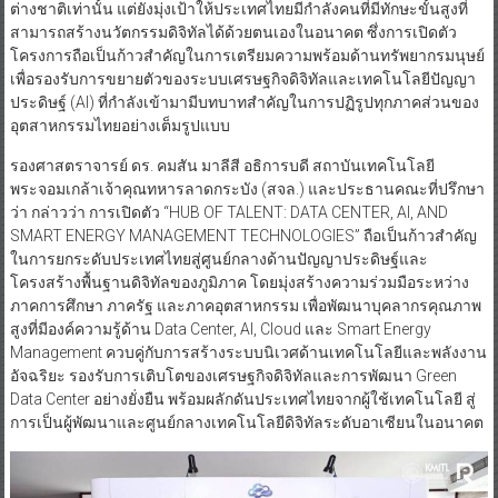
ต่างชาติเท่านั้น แต่ยังมุ่งเป้าให้ประเทศไทยมีกำลังคนที่มีทักษะขั้นสูงที่
สามารถสร้างนวัตกรรมดิจิทัลได้ด้วยตนเองในอนาคต ซึ่งการเปิดตัว
โครงการถือเป็นก้าวสำคัญในการเตรียมความพร้อมด้านทรัพยากรมนุษย์
เพื่อรองรับการขยายตัวของระบบเศรษฐกิจดิจิทัลและเทคโนโลยีปัญญา
ประดิษฐ์ (AI) ที่กำลังเข้ามามีบทบาทสำคัญในการปฏิรูปทุกภาคส่วนของ
อุตสาหกรรมไทยอย่างเต็มรูปแบบ
รองศาสตราจารย์ ดร. คมสัน มาลีสี อธิการบดี สถาบันเทคโนโลยี
พระจอมเกล้าเจ้าคุณทหารลาดกระบัง (สจล.) และประธานคณะที่ปรึกษา
ว่า กล่าวว่า การเปิดตัว “HUB OF TALENT: DATA CENTER, AI, AND
SMART ENERGY MANAGEMENT TECHNOLOGIES” ถือเป็นก้าวสำคัญ
ในการยกระดับประเทศไทยสู่ศูนย์กลางด้านปัญญาประดิษฐ์และ
โครงสร้างพื้นฐานดิจิทัลของภูมิภาค โดยมุ่งสร้างความร่วมมือระหว่าง
ภาคการศึกษา ภาครัฐ และภาคอุตสาหกรรม เพื่อพัฒนาบุคลากรคุณภาพ
สูงที่มีองค์ความรู้ด้าน Data Center, AI, Cloud และ Smart Energy
Management ควบคู่กับการสร้างระบบนิเวศด้านเทคโนโลยีและพลังงาน
อัจฉริยะ รองรับการเติบโตของเศรษฐกิจดิจิทัลและการพัฒนา Green
Data Center อย่างยั่งยืน พร้อมผลักดันประเทศไทยจากผู้ใช้เทคโนโลยี สู่
การเป็นผู้พัฒนาและศูนย์กลางเทคโนโลยีดิจิทัลระดับอาเซียนในอนาคต