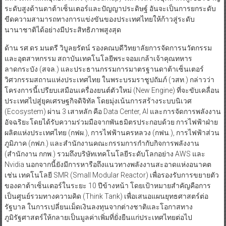
ระดับสูงด้านดาต้าเซ็นเตอร์และปัญญาประดิษฐ์ อันจะเป็นการยกระดับ
ขีดความสามารถทางการแข่งขันของประเทศไทยให้ก้าวสู่ระดับ
นานาชาติได้อย่างมีประสิทธิภาพสูงสุด
ด้าน รศ.ดร.มนตรี วิบูลยรัตน์ รองคณบดีวิทยาลัยการจัดการนวัตกรรม
และอุตสาหกรรม สถาบันเทคโนโลยีพระจอมเกล้าเจ้าคุณทหาร
ลาดกระบัง (สจล.) และประธานกรรมการมาตรฐานดาต้าเซ็นเตอร์
วิศวกรรมสถานแห่งประเทศไทย ในพระบรมราชูปถัมภ์ (วสท.) กล่าวว่า
โครงการนี้เปรียบเสมือนเครื่องยนต์ตัวใหม่ (New Engine) ที่จะขับเคลื่อน
ประเทศไปสู่ยุคเศรษฐกิจดิจิทัล โดยมุ่งเน้นการสร้างระบบนิเวศ
(Ecosystem) ผ่าน 3 เสาหลัก คือ Data Center, AI และการจัดการพลังงาน
อัจฉริยะโดยได้รับความร่วมมือจากพันธมิตรประกอบด้วย การไฟฟ้าฝ่าย
ผลิตแห่งประเทศไทย (กฟผ.), การไฟฟ้านครหลวง (กฟน.), การไฟฟ้าส่วน
ภูมิภาค (กฟภ.) และสำนักงานคณะกรรมการกำกับกิจการพลังงาน
(สำนักงาน กกพ.) รวมถึงบริษัทเทคโนโลยีระดับโลกอย่าง AWS และ
Nvidia นอกจากนี้ยังมีการหารือถึงแนวทางพลังงานสะอาดแห่งอนาคต
เช่น เทคโนโลยี SMR (Small Modular Reactor) เพื่อรองรับการขยายตัว
ของดาต้าเซ็นเตอร์ในระยะ 10 ปีข้างหน้า โดยเป้าหมายสำคัญคือการ
เป็นศูนย์รวมทางความคิด (Think Tank) เพื่อเสนอแผนยุทธศาสตร์ต่อ
รัฐบาล ในการเปลี่ยนเม็ดเงินลงทุนจากต่างชาติและโอกาสทาง
ภูมิรัฐศาสตร์ให้กลายเป็นมูลค่าเพิ่มที่ยั่งยืนแก่ประเทศไทยต่อไป