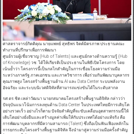
ศาสตราจารย์กิตติคุณ นายแพทย์ สุทธิพร จิตต์มิตรภาพ ประธานคณะ
ทำงานที่ปรึกษาเพื่อการพัฒนา
ศูนย์รวมผู้เชี่ยวชาญ (Hub of Talents) และศูนย์กลางด้านความรู้ (Hub
of Knowledge) วช. ได้ให้เกียรติเป็นประธานในพิธีเปิดโครงการ โดย
เน้นย้ำว่า โครงการนี้เป็นกลไกสำคัญในการเชื่อมโยงความร่วมมือ
ระหว่างภาครัฐ ภาคเอกชน และภาควิชาการ เพื่อร่วมกันพัฒนาบุคลากร
คุณภาพสูง โครงสร้างพื้นฐานด้าน AI และ Data Center ระบบพลังงาน
อัจฉริยะ และระบบนิเวศดิจิทัลที่สามารถแข่งขันได้ในระดับสากล
รศ.ดร.ชิต เหล่าวัฒนา นายกสมาคมโครงสร้างพื้นฐานดิจิทัล กล่าวว่า
ปัจจุบันแนวโน้มการลงทุนด้าน Data Center ในประเทศไทยมีการเติบโต
อย่างรวดเร็ว อย่างไรก็ตาม ปัจจัยสำคัญที่จะขับเคลื่อนอุตสาหกรรมนี้ให้
เติบโตอย่างยั่งยืนและสร้างมูลค่าเพิ่มให้กับประเทศได้อย่างแท้จริง คือ
การพัฒนาบุคลากรที่มีความสามารถ (Talent) ซึ่งถือเป็นฟันเฟืองหลักใน
การยกระดับโครงสร้างพื้นฐานดิจิทัล จึงนำมาสู่ความร่วมมือครั้งสำคัญ