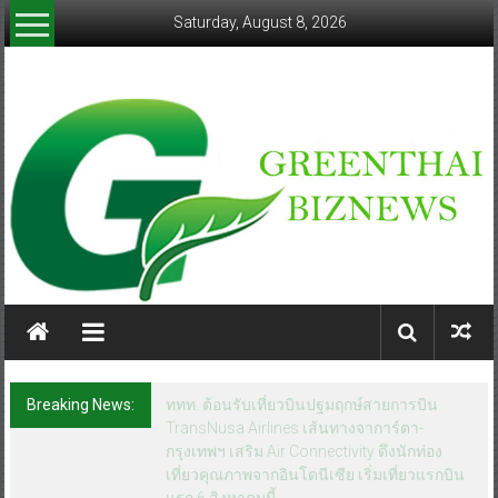
Skip
Saturday, August 8, 2026
to
content
greenthaibiznews.com
Breaking News:
ททท. ต้อนรับเที่ยวบินปฐมฤกษ์สายการบิน
TransNusa Airlines เส้นทางจาการ์ตา-
กรุงเทพฯ เสริม Air Connectivity ดึงนักท่อง
เที่ยวคุณภาพจากอินโดนีเซีย เริ่มเที่ยวแรกบิน
แรก 6 สิงหาคมนี้