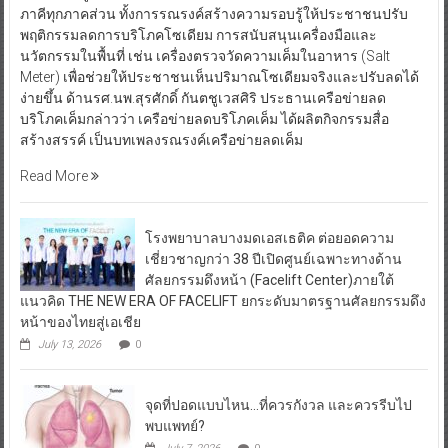
ภาคีทุกภาคส่วน ทั้งการรณรงค์สร้างความรอบรู้ให้ประชาชนปรับ
พฤติกรรมลดการบริโภคโซเดียม การสนับสนุนเครื่องมือและ
นวัตกรรมในพื้นที่ เช่น เครื่องตรวจวัดความเค็มในอาหาร (Salt
Meter) เพื่อช่วยให้ประชาชนเห็นปริมาณโซเดียมจริงและปรับลดได้
ง่ายขึ้น ด้านรศ.นพ.สุรศักดิ์ กันตชูเวสศิริ ประธานเครือข่ายลด
บริโภคเค็มกล่าวว่า เครือข่ายลดบริโภคเค็ม ได้ผลิตกิจกรรมสื่อ
สร้างสรรค์ เป็นบทเพลงรณรงค์เครือข่ายลดเค็ม
Read More
โรงพยาบาลบางมดเอสเธติค ต่อยอดความ
เชี่ยวชาญกว่า 38 ปีเปิดศูนย์เฉพาะทางด้าน
ศัลยกรรมดึงหน้า (Facelift Center)ภายใต้
แนวคิด THE NEW ERA OF FACELIFT ยกระดับมาตรฐานศัลยกรรมดึง
หน้าของไทยสู่เอเชีย
July 13, 2026
0
จุดที่ปอดแบบไหน…ที่ควรกังวล และควรรีบไป
พบแพทย์?