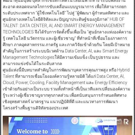
พัฒนาทุนมนุษย์ บุคลากรเชิงลึก เทคโนโลยีเฉพาะทาง ระบบพลังงาน
สะอาด ตลอดจนกลไกการขับเคลื่อนแบบบูรณาการ เพื่อให้สามารถยก
ระดับประเทศจาก “ผู้ใช้เทคโนโลยี” ไปสู่ “ผู้พัฒนา ผู้กำหนดทิศทาง และ
ศูนย์กลางเทคโนโลยีดิจิทัลและปัญญาประดิษฐ์ของภูมิภาค” HUB OF
TALENT: DATA CENTER, AI, AND SMART ENERGY MANAGEMENT
TECHNOLOGIES จึงได้รับการจัดตั้งขึ้นเพื่อเป็น “ศูนย์กลางแห่งองค์ความ
รู้ เทคโนโลยี นวัตกรรม และผู้เชี่ยวชาญ” ที่ทำหน้าที่เชื่อมโยงภาคการ
ศึกษา ภาคอุตสาหกรรม ภาครัฐ และภาควิจัยเข้าด้วยกัน โดยมีเป้าหมาย
สำคัญในการสร้างระบบนิเวศด้าน Data Center, AI, และ Smart Energy
Management Technologiesให้มีความเข้มแข็ง เป็นรูปธรรม และ
สามารถแข่งขันได้ในระดับสากล
ศูนย์แห่งนี้มีบทบาทสำคัญในการพัฒนาบุคลากรคุณภาพสูง หรือ Hybrid
Talent ที่สามารถเชื่อมโยงองค์ความรู้หลายมิติ ได้แก่ Data Center, AI,
Cloud, Power, Cooling, Facility Management และ Energy Efficiency
เข้าด้วยกันอย่างเป็นระบบ รวมทั้งทำหน้าที่เป็นเวทีแลกเปลี่ยนองค์ความ
รู้ระหว่างผู้เชี่ยวชาญจากทุกภาคส่วน เพื่อสนับสนุนการกำหนดทิศทาง
เชิงยุทธศาสตร์ มาตรฐาน แนวปฏิบัติที่ดี และแนวทางการพัฒนา
โครงสร้างพื้นฐานดิจิทัลของประเทศ