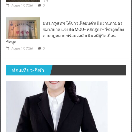
August 7, 2026
0
มทร.กรุงเทพ โต้ข่าวเท็จยันดำเนินงานตามธร
รมาภิบาล แจงชัด MOU–หลักสูตร–วีซ่าถูกต้อง
ตามกฎหมาย พร้อมจ่อดำเนินคดีผู้บิดเบือน
ข้อมูล
August 7, 2026
0
ท่องเที่ยว-กีฬา