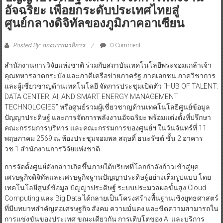
อัจฉริยะ เพื่อยกระดับประเทศไทยสู่
ศูนย์กลางดิจิทัลของภูมิภาคอาเซียน
Posted By: กองบรรณาธิการ
0 Comment
สำนักงานการวิจัยแห่งชาติ ร่วมกับสถาบันเทคโนโลยีพระจอมเกล้าเจ้า
คุณทหารลาดกระบัง และภาคีเครือข่ายภาครัฐ ภาคเอกชน ภาควิชาการ
และผู้เชี่ยวชาญด้านเทคโนโลยี จัดการประชุมเปิดตัว “HUB OF TALENT:
DATA CENTER, AI, AND SMART ENERGY MANAGEMENT
TECHNOLOGIES” หรือศูนย์รวมผู้เชี่ยวชาญด้านเทคโนโลยีศูนย์ข้อมูล
ปัญญาประดิษฐ์ และการจัดการพลังงานอัจฉริยะ พร้อมแต่งตั้งที่ปรึกษา
คณะกรรมการบริหาร และคณะกรรมการของศูนย์ฯ ในวันจันทร์ที่ 11
พฤษภาคม 2569 ณ ห้องประชุมจอมพล สฤษดิ์ ธนะรัชต์ ชั้น 2 อาคาร
วช.1 สำนักงานการวิจัยแห่งชาติ
การจัดตั้งศูนย์ดังกล่าวเกิดขึ้นภายใต้บริบทที่โลกกำลังก้าวเข้าสู่ยุค
เศรษฐกิจดิจิทัลและเศรษฐกิจฐานปัญญาประดิษฐ์อย่างเต็มรูปแบบ โดย
เทคโนโลยีศูนย์ข้อมูล ปัญญาประดิษฐ์ ระบบประมวลผลขั้นสูง Cloud
Computing และ Big Data ได้กลายเป็นโครงสร้างพื้นฐานเชิงยุทธศาสตร์
ที่มีบทบาทสำคัญต่อเศรษฐกิจ สังคม ความมั่นคง และขีดความสามารถใน
การแข่งขันของประเทศ ขณะเดียวกัน การเติบโตของ AI และบริการ