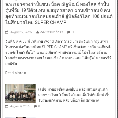
จ.พะเยาควงกำปั้นชนะน็อค ณัฐพัฒน์ ทองไสล กำปั้น
รุ่นพี่วัย 19 ปีตัวแทน จ.สมุทรสาคร ผ่านเข้ารอบ 8 คน
สุดท้ายมวยรอบโกลบอลเฮ้าส์ สู่บัลลังก์โลก 108 ปอนด์
ในศึกมวยไทย SUPER CHAMP
August 9, 2026
กองบรรณาธิการ
0
วันที่ 8 ส.ค.69 ที่ เวทีมวย World Siam Stadium ตะวันนา กรุงเทพฯ
ในการแข่งขันมวยไทย SUPER CHAMP พรีเซ็นเต็ดบายวันก่อเกียรติ
ร่วมจัดโดย”เสี่ยโก้” นายก่อเกียรติ พาณิชยารมณ์ โปรโมเตอร์มวย
โลกเจ้าของรางวัลยอดเยี่ยมเอเชีย 3 สถาบัน และ “เสี่ยอู๊ด” นายสรวีร์
ฤทธิชัย
Read More
เจบีซี มวยอาชีพแห่งญี่ปุ่น พร้อมสนับสนุนนัก
มวยชาวไทย “เสี่ยนริส”แนะเพิ่มไฟท์แฟ็กซ์ เว็บ
รับรองสถิติมวย หลัง บล็อกเล็ก ผิดพลาด
August 8, 2026
0