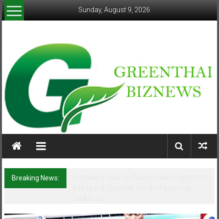
Skip
Sunday, August 9, 2026
to
content
greenthaibiznews.com
Breaking News:
ภารกิจตำรวจจราจรโครงการพระราชดำริ นำ
ส่งอวัยวะหัวใจ ดวงที่ 184 สำเร็จลุล่วง ณ
รพ.ศิริราช