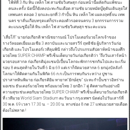
ไฟ้ท์ที่ 3 กับ หิน เหล็ก ไฟ สามชัยวิเศษสุก ก่อนหน้านี้ผลัดกันแพ้ชนะ
คนละครั้ง นัดนี้ก็ยังคงปะทะกันเดือด สามชัย มวยหมัดบู๊ดุดันเดินลุยใส่
เทพนคร ตลอด 3 ยกและยกที่ 3 กำปั้น หิน เหล็ก ไฟ แผลงฤทธิ์จน เทพ
นคร ขาสั่นเกือบทรุดแต่ก็ประคองตัวรอดจนครบ 3 ยกกรรมการรวม
คะแนนชูมือให้ หิน เหล็ก ไฟ สามชัยวิเศษสุก ชนะคะแนน
“เสี่ยโก้” นายก่อเกียรติ พาณิชยารมณ์ โปรโมเตอร์มวยโลกเจ้าของ
รางวัลยอดเยี่ยมเอเชีย 3 สถาบันและนายสรวีร์ ฤทธิชัย ผู้บริหารวันก่อ
เกียรติ และโปรโมเตอร์เวทีลุมพินี กล่าวถึงโปรแกรมสัปดาห์หน้าของศึก
มวยไทย SUPER CHAMP พรีเซ็นเต็ดบายวันก่อเกียรติว่า “ถึงวันเสาร์หน้า
มวยรอบสากล ก่อเกียรติมุ่งแชมป์เปี้ยนโลกจะพักการชกกันไปและจะเริ่ม
รอบ 8 คนสุดท้ายในวันที่ 6 มิ.ย.69 แต่เราก็จัดมวยสากล 6 ยกมุ่งบัลลังก์
โลกมาให้ติดตามกันในพิกัด 66 ก.ก.เป็นการพบกันระหว่าง ปูซาน
ปราสาทหินพิมาย ก่อเกียรติยิม ทายาท”ยักษ์สุข” ปะทะกำปั้นชาวอิหร่าน
มอเซน ธันเดอร์มวยไทย พร้อมมวยไทย 3 ยกอีก 7 คู่ ติดตามกันอย่างมี
ความสุขเช่นเคยกับมวยไทย SUPER CHAMP พรีเซ็นเต็ดบายวันก่อเกียรติ
ที่ เวทีมวย World Siam Stadium ตะวันนา กรุงเทพฯ นัดต่อไปวันเสาร์ที่
30 พ.ค. 69 เวลา 17.30 น. – 20.00 น. ทางช่อง 8 กด 27 แฟนมวยสายเดือด
ต้องไม่พลาด !