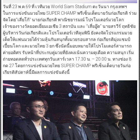
วันที่ 23 พ.ค.69 ที่ เวทีมวย World Siam Stadium ตะวันนา กรุงเทพฯ
ในการแข่งขันมวยไทย SUPER CHAMP พรีเซ็นเต็ดบายวันก่อเกียรติ ร่วม
จัดโดย”เสี่ยโก้” นายก่อเกียรติ พาณิชยารมณ์ โปรโมเตอร์มวยโลก
เจ้าของรางวัลยอดเยี่ยมเอเชีย 3 สถาบัน และ “เสี่ยอู๊ด” นายสรวีร์ ฤทธิชัย
ผู้บริหารวันก่อเกียรติและโปรโมเตอร์เวทีลุมพินี ยังคงจัดโปรแกรมมวย
เด็ดให้แฟนมวยได้ร่วมลุ้นกันสนุกทั้งมวยรอบสากล ก่อเกียรติมุ่งแชมป์
เปี้ยนโลก และมวยไทย 3 ยก ซึ่งนัดนี้มอบหมายให้โปรโมเตอร์สามารถ
ค่ายอดิศร รับหน้าที่ประกบคู่มวยที่ยังคงเน้นความดุเดือด ความสนุก เริ่ม
ถ่ายทอดสดทั่วประเทศทุกวันเสาร์เวลา 17.30 น. – 20.00 น. ทางช่อง 8
กด 27 โดยการแข่งขันมวยไทย SUPER CHAMP พรีเซ็นเต็ดบายวันก่อ
เกียรติสัปดาห์นี้มีผลการแข่งขันดังนี้