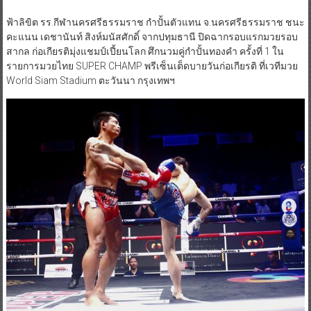
ฟ้าลิขิต รร.กีฬานครศรีธรรมราช กำปั้นตัวแทน จ.นครศรีธรรมราช ชนะ
คะแนน เดชานันท์ สิงห์มนัสศักดิ์ จากปทุมธานี ปิดฉากรอบแรกมวยรอบ
สากล ก่อเกียรติมุ่งแชมป์เปี้ยนโลก ศึกนวมคู่กำปั้นทองคำ ครั้งที่ 1 ใน
รายการมวยไทย SUPER CHAMP พรีเซ็นเต็ดบายวันก่อเกียรติ ที่เวทีมวย
World Siam Stadium ตะวันนา กรุงเทพฯ