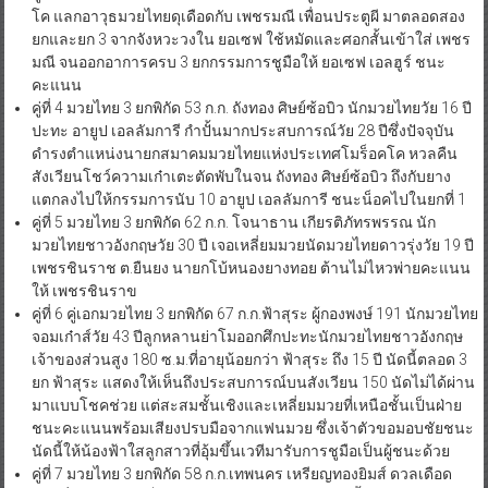
โค แลกอาวุธมวยไทยดุเดือดกับ เพชรมณี เพื่อนประตูผี มาตลอดสอง
ยกและยก 3 จากจังหวะวงใน ยอเซฟ ใช้หมัดและศอกสั้นเข้าใส่ เพชร
มณี จนออกอาการครบ 3 ยกกรรมการชูมือให้ ยอเซฟ เอลฮูร์ ชนะ
คะแนน
คู่ที่ 4 มวยไทย 3 ยกพิกัด 53 ก.ก. ถังทอง ศิษย์ซ้อบิว นักมวยไทยวัย 16 ปี
ปะทะ อายูป เอลลัมการี กำปั้นมากประสบการณ์วัย 28 ปีซึ่งปัจจุบัน
ดำรงตำแหน่งนายกสมาคมมวยไทยแห่งประเทศโมร็อคโค หวลคืน
สังเวียนโชว์ความเก๋าเตะตัดพับในจน ถังทอง ศิษย์ซ้อบิว ถึงกับยาง
แตกลงไปให้กรรมการนับ 10 อายูป เอลลัมการี ชนะน็อคไปในยกที่ 1
คู่ที่ 5 มวยไทย 3 ยกพิกัด 62 ก.ก. โจนาธาน เกียรติภัทรพรรณ นัก
มวยไทยชาวอังกฤษวัย 30 ปี เจอเหลี่ยมมวยนัดมวยไทยดาวรุ่งวัย 19 ปี
เพชรชินราช ต.ยืนยง นายกโบ้หนองยางทอย ต้านไม่ไหวพ่ายคะแนน
ให้ เพชรชินราข
คู่ที่ 6 คู่เอกมวยไทย 3 ยกพิกัด 67 ก.ก.ฟ้าสุระ ผู้กองพงษ์ 191 นักมวยไทย
จอมเก๋าส์วัย 43 ปีลูกหลานย่าโมออกศึกปะทะนักมวยไทยชาวอังกฤษ
เจ้าของส่วนสูง 180 ซ.ม.ที่อายุน้อยกว่า ฟ้าสุระ ถึง 15 ปี นัดนี้ตลอด 3
ยก ฟ้าสุระ แสดงให้เห็นถึงประสบการณ์บนสังเวียน 150 นัดไม่ได้ผ่าน
มาแบบโชคช่วย แต่สะสมชั้นเชิงและเหลี่ยมมวยที่เหนือชั้นเป็นฝ่าย
ชนะคะแนนพร้อมเสียงปรบมือจากแฟนมวย ซึ่งเจ้าตัวขอมอบชัยชนะ
นัดนี้ให้น้องฟ้าใสลูกสาวที่อุ้มขึ้นเวทีมารับการชูมือเป็นผู้ชนะด้วย
คู่ที่ 7 มวยไทย 3 ยกพิกัด 58 ก.ก.เทพนคร เหรียญทองยิมส์ ดวลเดือด