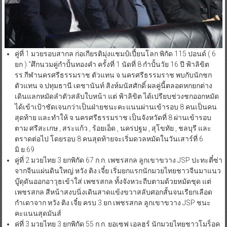
คู่ที่ 1 มวยรอบสากล ก่อเกียรติมุ่งแชมป์เปี้ยนโลก พิกัด 115 ปอนด์ ( 6
ยก ) “ศึกนวมคู่กำปั้นทองคำ ครั้งที่ 1 นัดที่ 8 กำปั้นวัย 16 ปี ฟ้าลิขิต
รร.กีฬานครศรีธรรมราช ตัวแทน จ.นครศรีธรรมราช พบกับนักชก
ตัวแทน จ.ปทุมธานี เดชานันท์ สิงห์มนัสศักดิ์ ผลคู่นี้ตลอดหกยกต่าง
เดินแลกหมัดลำตัวสลับใบหน้า แต่ ฟ้าลิขิต ได้เปรียบช่วงชกออกหมัด
ได้เข้าเป้าชัดเจนกว่าเป็นฝ่ายชนะคะแนนผ่านเข้ารอบ 8 คนเป็นคน
สุดท้าย และทำให้ จ.นครศรีธรรมราช เป็นจังหวัดที่ 8 ผ่านเข้ารอบ
ตาม ศรีสะเกษ , สระแก้ว , ร้อยเอ็ด , นครปฐม , สุโขทัย , ชลบุรี และ
ตราดต่อไป โดยรอบ 8 คนสุดท้ายจะเริ่มดวลหมัดในวันเสาร์ที่ 6
มิ.ย.69
คู่ที่ 2 มวยไทย 3 ยกพิกัด 67 ก.ก. เพชรสกล ลูกเขาขวาง JSP ปะทะตี๋ซ่า
จากจีนแผ่นดินใหญ่ หวัง ติง เจี๋ย เริ่มยกแรกนักมวยไทยชาวจีนมาแนว
บู๊ดุดันออกอาวุธเข้าใส่ เพชรสกล ทั้งจังหวะถีบตามด้วยหมัดชุด แต่
เพชรสกล สีหน้าสงบนิ่งเดินสาดแข้งขวาสลับศอกสั้นจนเรียกเลือด
กำเดาจาก หวัง ติง เจี๋ย ครบ 3 ยก เพชรสกล ลูกเขาขวาง JSP ชนะ
คะแนนสุดมันส์
คู่ที่ 3 มวยไทย 3 ยกพิกัด 55 ก.ก. ยอเซฟ เอลฮูร์ นักมวยไทยชาวโมร็อค