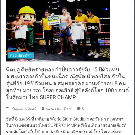
ท่องเที่ยว-กีฬา
พิตบลู ศิษย์ทรายทอง กำปั้นดาวรุ่งวัย 15 ปีตัวแทน
จ.พะเยาควงกำปั้นชนะน็อค ณัฐพัฒน์ ทองไสล กำปั้น
รุ่นพี่วัย 19 ปีตัวแทน จ.สมุทรสาคร ผ่านเข้ารอบ 8 คน
สุดท้ายมวยรอบโกลบอลเฮ้าส์ สู่บัลลังก์โลก 108 ปอนด์
ในศึกมวยไทย SUPER CHAMP
August 9, 2026
กองบรรณาธิการ
0
วันที่ 8 ส.ค.69 ที่ เวทีมวย World Siam Stadium ตะวันนา กรุงเทพฯ
ในการแข่งขันมวยไทย SUPER CHAMP พรีเซ็นเต็ดบายวันก่อเกียรติ
ร่วมจัดโดย”เสี่ยโก้” นายก่อเกียรติ พาณิชยารมณ์ โปรโมเตอร์มวย