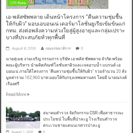
CSR-สังคม
เอ-พลัสซัพพลาย เดินหน้าโครงการ “คืนความชุ่มชื้น
ให้กับผิว” มอบเอบอนเน่ เดอร์มาโลชั่นยูเรียเข้มข้นแก่
กทม. ส่งต่อพลังความห่วงใยสู่ผู้สูงอายุและกลุ่มเปราะ
บางที่ประสบภัยทั่วทุกพื้นที่
August 8, 2026
กองบรรณาธิการ
0
นายสุเมธ งามเจริญ กรรมการ บริษัท เอ-พลัส ซัพพลาย จำกัด พร้อม
คณะผู้บริหาร นำผลิตภัณฑ์โลชั่นทาผิวและเจลอาบน้ำ แบรนด์ เอ
บอนเน่ ภายใต้โครงการ “คืนความชุ่มชื้นให้กับผิว” รวมจำนวน 20 ลัง
มูลค่ารวม 102,960 บาท มอบให้กับกรุงเทพมหานคร โดยมี นายณรงค์
เรืองศรี
Read More
สมาคมตำรวจ จัดกิจกรรม CSR เพื่อสาธารณะ
ประโยชน์ ในพื้นที่ป่าละอู โรงเรียนตำรวจ
ตระเวนชายแดนนเรศวรป่าละอู
August 1, 2026
0