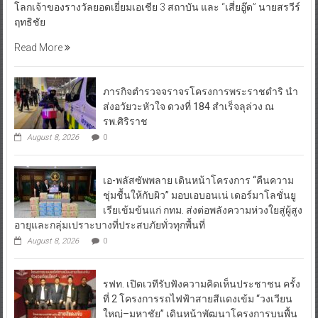
โลกเจ้าของรางวัลยอดเยี่ยมเอเชีย 3 สถาบัน และ “เสี่ยอู๊ด” นายสรวีร์
ฤทธิชัย
Read More
ภารกิจตำรวจจราจรโครงการพระราชดำริ นำ
ส่งอวัยวะหัวใจ ดวงที่ 184 สำเร็จลุล่วง ณ
รพ.ศิริราช
August 8, 2026
0
เอ-พลัสซัพพลาย เดินหน้าโครงการ “คืนความ
ชุ่มชื้นให้กับผิว” มอบเอบอนเน่ เดอร์มาโลชั่นยู
เรียเข้มข้นแก่ กทม. ส่งต่อพลังความห่วงใยสู่ผู้สูง
อายุและกลุ่มเปราะบางที่ประสบภัยทั่วทุกพื้นที่
August 8, 2026
0
รฟท. เปิดเวทีรับฟังความคิดเห็นประชาชน ครั้ง
ที่ 2 โครงการรถไฟฟ้าสายสีแดงเข้ม “วงเวียน
ใหญ่–มหาชัย” เดินหน้าพัฒนาโครงการบนพื้น