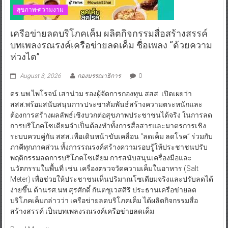
สุขภาพ-ความงาม
เครือข่ายลดบริโภคเค็ม ผลิตกิจกรรมสื่อสร้างสรรค์
บทเพลงรณรงค์เครือข่ายลดเค็ม ชื่อเพลง “ด้วยความ
ห่วงไต”
August 3, 2026
กองบรรณาธิการ
0
ดร.นพ.ไพโรจน์ เสาน่วม รองผู้จัดการกองทุน สสส. เปิดเผยว่า
สสส.พร้อมสนับสนุนการประชาสัมพันธ์สร้างความตระหนักและ
ต้องการสร้างผลลัพธ์เชิงบวกต่อสุขภาพประชาชนได้จริง ในการลด
การบริโภคโซเดียมจำเป็นต้องทำทั้งการสื่อสารและมาตรการเชิง
ระบบควบคู่กัน สสส.เพื่อเดินหน้าขับเคลื่อน “ลดเค็ม ลดโรค” ร่วมกับ
ภาคีทุกภาคส่วน ทั้งการรณรงค์สร้างความรอบรู้ให้ประชาชนปรับ
พฤติกรรมลดการบริโภคโซเดียม การสนับสนุนเครื่องมือและ
นวัตกรรมในพื้นที่ เช่น เครื่องตรวจวัดความเค็มในอาหาร (Salt
Meter) เพื่อช่วยให้ประชาชนเห็นปริมาณโซเดียมจริงและปรับลดได้
ง่ายขึ้น ด้านรศ.นพ.สุรศักดิ์ กันตชูเวสศิริ ประธานเครือข่ายลด
บริโภคเค็มกล่าวว่า เครือข่ายลดบริโภคเค็ม ได้ผลิตกิจกรรมสื่อ
สร้างสรรค์ เป็นบทเพลงรณรงค์เครือข่ายลดเค็ม