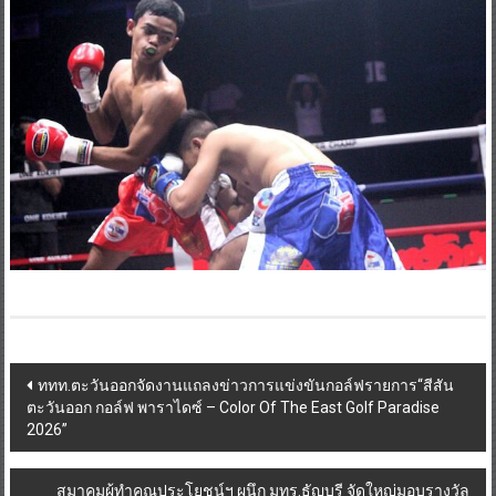
Post
ททท.ตะวันออกจัดงานแถลงข่าวการแข่งขันกอล์ฟรายการ“สีสัน
ตะวันออก กอล์ฟ พาราไดซ์ – Color Of The East Golf Paradise
navigation
2026”
สมาคมผู้ทำคุณประโยชน์ฯ ผนึก มทร.ธัญบุรี จัดใหญ่มอบรางวัล