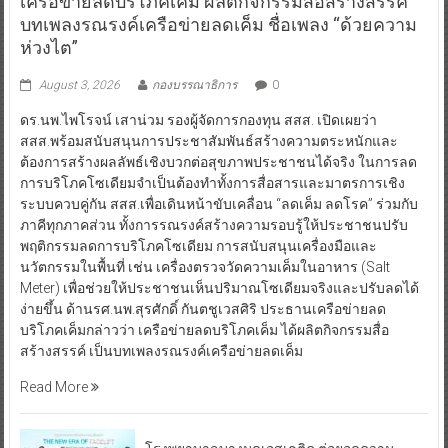
เครือข่ายลดบริโภคเค็ม ผลิตกิจกรรมสื่อสร้างสรรค์
บทเพลงรณรงค์เครือข่ายลดเค็ม ชื่อเพลง “ด้วยความ
ห่วงไต”
August 3, 2026
กองบรรณาธิการ
0
ดร.นพ.ไพโรจน์ เสาน่วม รองผู้จัดการกองทุน สสส. เปิดเผยว่า
สสส.พร้อมสนับสนุนการประชาสัมพันธ์สร้างความตระหนักและ
ต้องการสร้างผลลัพธ์เชิงบวกต่อสุขภาพประชาชนได้จริง ในการลด
การบริโภคโซเดียมจำเป็นต้องทำทั้งการสื่อสารและมาตรการเชิง
ระบบควบคู่กัน สสส.เพื่อเดินหน้าขับเคลื่อน “ลดเค็ม ลดโรค” ร่วมกับ
ภาคีทุกภาคส่วน ทั้งการรณรงค์สร้างความรอบรู้ให้ประชาชนปรับ
พฤติกรรมลดการบริโภคโซเดียม การสนับสนุนเครื่องมือและ
นวัตกรรมในพื้นที่ เช่น เครื่องตรวจวัดความเค็มในอาหาร (Salt
Meter) เพื่อช่วยให้ประชาชนเห็นปริมาณโซเดียมจริงและปรับลดได้
ง่ายขึ้น ด้านรศ.นพ.สุรศักดิ์ กันตชูเวสศิริ ประธานเครือข่ายลด
บริโภคเค็มกล่าวว่า เครือข่ายลดบริโภคเค็ม ได้ผลิตกิจกรรมสื่อ
สร้างสรรค์ เป็นบทเพลงรณรงค์เครือข่ายลดเค็ม
Read More