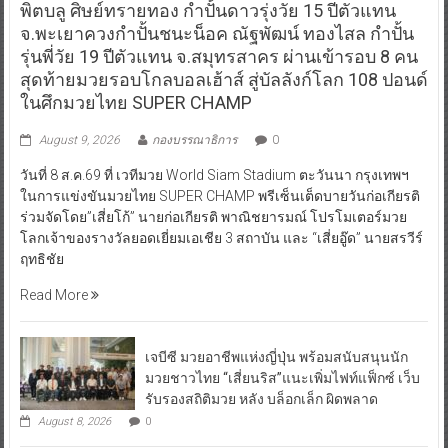
พิตบลู ศิษย์ทรายทอง กำปั้นดาวรุ่งวัย 15 ปีตัวแทน
จ.พะเยาควงกำปั้นชนะน็อค ณัฐพัฒน์ ทองไสล กำปั้น
รุ่นพี่วัย 19 ปีตัวแทน จ.สมุทรสาคร ผ่านเข้ารอบ 8 คน
สุดท้ายมวยรอบโกลบอลเฮ้าส์ สู่บัลลังก์โลก 108 ปอนด์
ในศึกมวยไทย SUPER CHAMP
August 9, 2026
กองบรรณาธิการ
0
วันที่ 8 ส.ค.69 ที่ เวทีมวย World Siam Stadium ตะวันนา กรุงเทพฯ
ในการแข่งขันมวยไทย SUPER CHAMP พรีเซ็นเต็ดบายวันก่อเกียรติ
ร่วมจัดโดย”เสี่ยโก้” นายก่อเกียรติ พาณิชยารมณ์ โปรโมเตอร์มวย
โลกเจ้าของรางวัลยอดเยี่ยมเอเชีย 3 สถาบัน และ “เสี่ยอู๊ด” นายสรวีร์
ฤทธิชัย
Read More
เจบีซี มวยอาชีพแห่งญี่ปุ่น พร้อมสนับสนุนนัก
มวยชาวไทย “เสี่ยนริส”แนะเพิ่มไฟท์แฟ็กซ์ เว็บ
รับรองสถิติมวย หลัง บล็อกเล็ก ผิดพลาด
August 8, 2026
0