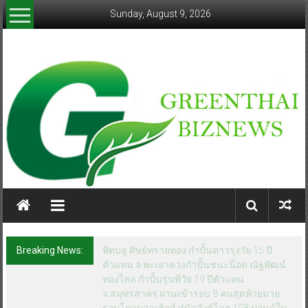
Skip
Sunday, August 9, 2026
to
content
greenthaibiznews.com
Breaking News:
พิตบลู ศิษย์ทรายทอง กำปั้นดาวรุ่งวัย 15 ปี
ตัวแทน จ.พะเยาควงกำปั้นชนะน็อค ณัฐพัฒน์
ทองไสล กำปั้นรุ่นพี่วัย 19 ปีตัวแทน
จ.สมุทรสาคร ผ่านเข้ารอบ 8 คนสุดท้ายมวย
รอบโกลบอลเฮ้าส์ สู่บัลลังก์โลก 108 ปอนด์ใน