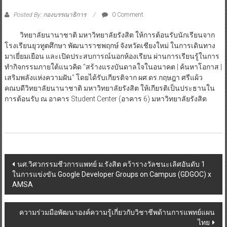
Posted By: กองบรรณาธิการ
0 Comment
วิทยาลัยนานาชาติ มหาวิทยาลัยรังสิต ให้การต้อนรับนักเรียนจาก
โรงเรียนยุวทูตศึกษา พัฒนาราชพฤกษ์ จังหวัดเชียงใหม่ ในการเดินทาง
มาเยี่ยมเยือน และเปิดประสบการณ์นอกห้องเรียน ผ่านการเรียนรู้ในการ
ทำกิจกรรมภายใต้แนวคิด “สร้างแรงบันดาลใจในอนาคต | ค้นหาโอกาส |
เสริมพลังแห่งความฝัน” โดยได้รับเกียรติจาก ผศ.ดร.กฤษฎา ศรีแผ้ว
คณบดีวิทยาลัยนานาชาติ มหาวิทยาลัยรังสิต ให้เกียรติเป็นประธานใน
การต้อนรับ ณ อาคาร Student Center (อาคาร 6) มหาวิทยาลัยรังสิต
Post
นศ.วิศวกรรมชีวการแพทย์ ม.รังสิต คว้ารางวัลชนะเลิศอันดับ 1
ในการแข่งขัน Google Developer Groups on Campus (GDGOC) x
navigation
AMSA
ความร่วมมือพัฒนาองค์ความรู้เกี่ยวกับวิชาชีพด้านการแพทย์แผน
ไทย