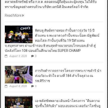
ตลาดหลักทรัพย์ หรือ ก.ล.ต. ตลอดจนผู้ถือหุ้นและผู้ลงทุน ไม่ได้รับ
ทราบข้อมูลอย่างครบถ้วน บริษัท เอกนิติ อินเตอร์ลอว์ จำกัด
Read More
พิตบลู ศิษย์ทรายทอง กำปั้นดาวรุ่งวัย 15 ปี
ตัวแทน จ.พะเยาควงกำปั้นชนะน็อค ณัฐพัฒน์
ทองไสล กำปั้นรุ่นพี่วัย 19 ปีตัวแทน
จ.สมุทรสาคร ผ่านเข้ารอบ 8 คนสุดท้ายมวยรอบโกลบอลเฮ้าส์ สู่
บัลลังก์โลก 108 ปอนด์ในศึกมวยไทย SUPER CHAMP
August 9, 2026
0
ภารกิจตำรวจจราจรโครงการพระราชดำริ นำ
ส่งอวัยวะหัวใจ ดวงที่ 184 สำเร็จลุล่วง ณ
รพ.ศิริราช
August 8, 2026
0
เอ-พลัสซัพพลาย เดินหน้าโครงการ “คืนความ
ชุ่มชื้นให้กับผิว” มอบเอบอนเน่ เดอร์มาโลชั่นยู