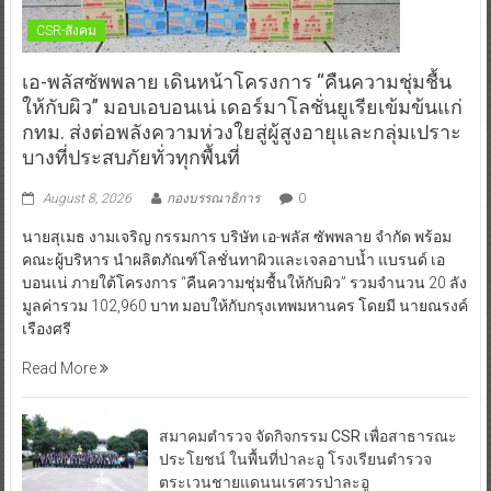
CSR-สังคม
เอ-พลัสซัพพลาย เดินหน้าโครงการ “คืนความชุ่มชื้น
ให้กับผิว” มอบเอบอนเน่ เดอร์มาโลชั่นยูเรียเข้มข้นแก่
กทม. ส่งต่อพลังความห่วงใยสู่ผู้สูงอายุและกลุ่มเปราะ
บางที่ประสบภัยทั่วทุกพื้นที่
August 8, 2026
กองบรรณาธิการ
0
นายสุเมธ งามเจริญ กรรมการ บริษัท เอ-พลัส ซัพพลาย จำกัด พร้อม
คณะผู้บริหาร นำผลิตภัณฑ์โลชั่นทาผิวและเจลอาบน้ำ แบรนด์ เอ
บอนเน่ ภายใต้โครงการ “คืนความชุ่มชื้นให้กับผิว” รวมจำนวน 20 ลัง
มูลค่ารวม 102,960 บาท มอบให้กับกรุงเทพมหานคร โดยมี นายณรงค์
เรืองศรี
Read More
สมาคมตำรวจ จัดกิจกรรม CSR เพื่อสาธารณะ
ประโยชน์ ในพื้นที่ป่าละอู โรงเรียนตำรวจ
ตระเวนชายแดนนเรศวรป่าละอู