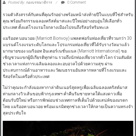
Posted By: กองบรรณาธิการ
0 Comment
รวมตัวสังสรรค์กับคนที่คุณรักอย่างพร้อมหน้าส่งท้ายปีในแบบที่ใช่สำหรับ
คุณ พร้อมกิจกรรมฉลองคริสต์มาสและปีใหม่อย่างอบอุ่นให้เลือกทั่ว
ประเทศ ตั้งแต่โรงแรมใจกลางเมืองไปจนถึงรีสอร์ทริมทะเล
แมริออท บอนวอย (Marriott Bonvoy) แพลตฟอร์มท่องเที่ยวที่รวมกว่า 30
แบรนด์โรงแรมระดับโลกและโปรแกรมท่องเที่ยวที่ได้รับรางวัลมาแล้ว
มากมายของ แมริออท อินเตอร์เนชั่นแนล (Marriott International) ขอ
เชิญชวนแขกผู้มีเกียรติทุกท่าน รวมถึงนักท่องเที่ยวจากทั่วโลก ร่วมสัมผัส
ช่วงเวลาแห่งการเฉลิมฉลองและอบอวลไปด้วยความสุข ผ่าน
ประสบการณ์ด้านอาหารและวัฒนธรรมอันหลากหลายที่โรงแรมและ
รีสอร์ทในเครือทั่วประเทศ
ไม่ว่าคุณจะกำลังมองหากาล่าดินเนอร์สุดหรูเพื่อเฉลิมฉลองคริสต์มาส
ท่ามกลางวิวเส้นขอบฟ้ากรุงเทพฯ ค่ำคืนริมชายหาดใต้แสงดาวเพื่อ
ต้อนรับปีใหม่ หรือการพักผ่อนช่วงเทศกาลที่เต็มไปด้วยเสน่ห์ของมรดก
ไทย แมริออท บอนวอย พร้อมเนรมิตทุกช่วงเวลาให้กลายเป็นความทรงจำ
สุดประทับใจ