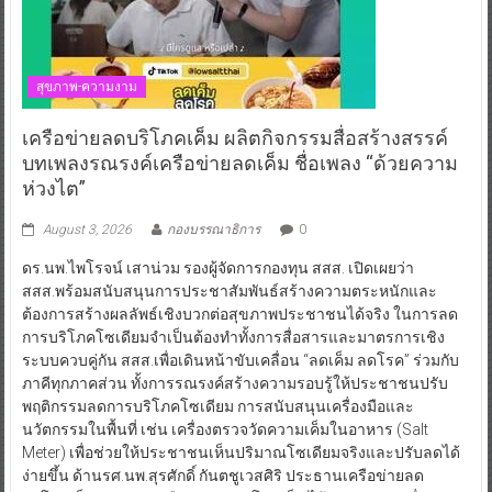
สุขภาพ-ความงาม
เครือข่ายลดบริโภคเค็ม ผลิตกิจกรรมสื่อสร้างสรรค์
บทเพลงรณรงค์เครือข่ายลดเค็ม ชื่อเพลง “ด้วยความ
ห่วงไต”
August 3, 2026
กองบรรณาธิการ
0
ดร.นพ.ไพโรจน์ เสาน่วม รองผู้จัดการกองทุน สสส. เปิดเผยว่า
สสส.พร้อมสนับสนุนการประชาสัมพันธ์สร้างความตระหนักและ
ต้องการสร้างผลลัพธ์เชิงบวกต่อสุขภาพประชาชนได้จริง ในการลด
การบริโภคโซเดียมจำเป็นต้องทำทั้งการสื่อสารและมาตรการเชิง
ระบบควบคู่กัน สสส.เพื่อเดินหน้าขับเคลื่อน “ลดเค็ม ลดโรค” ร่วมกับ
ภาคีทุกภาคส่วน ทั้งการรณรงค์สร้างความรอบรู้ให้ประชาชนปรับ
พฤติกรรมลดการบริโภคโซเดียม การสนับสนุนเครื่องมือและ
นวัตกรรมในพื้นที่ เช่น เครื่องตรวจวัดความเค็มในอาหาร (Salt
Meter) เพื่อช่วยให้ประชาชนเห็นปริมาณโซเดียมจริงและปรับลดได้
ง่ายขึ้น ด้านรศ.นพ.สุรศักดิ์ กันตชูเวสศิริ ประธานเครือข่ายลด