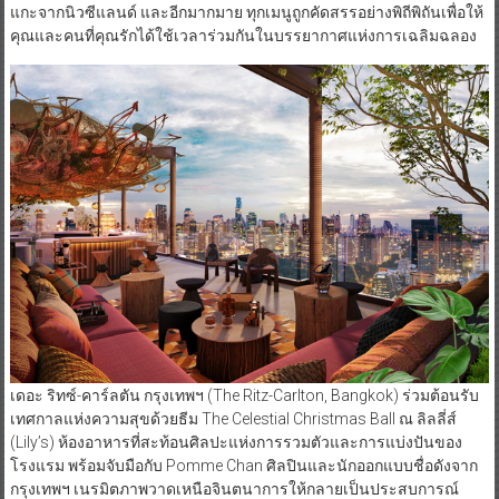
แกะจากนิวซีแลนด์ และอีกมากมาย ทุกเมนูถูกคัดสรรอย่างพิถีพิถันเพื่อให้
คุณและคนที่คุณรักได้ใช้เวลาร่วมกันในบรรยากาศแห่งการเฉลิมฉลอง
เดอะ ริทซ์-คาร์ลตัน กรุงเทพฯ (The Ritz-Carlton, Bangkok) ร่วมต้อนรับ
เทศกาลแห่งความสุขด้วยธีม The Celestial Christmas Ball ณ ลิลลี่ส์
(Lily’s) ห้องอาหารที่สะท้อนศิลปะแห่งการรวมตัวและการแบ่งปันของ
โรงแรม พร้อมจับมือกับ Pomme Chan ศิลปินและนักออกแบบชื่อดังจาก
กรุงเทพฯ เนรมิตภาพวาดเหนือจินตนาการให้กลายเป็นประสบการณ์