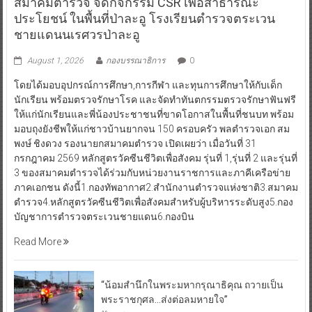
สมาคมตำรวจ จัดกิจกรรม CSR เพื่อสาธารณะ
ประโยชน์ ในพื้นที่ป่าละอู โรงเรียนตำรวจตระเวน
ชายแดนนเรศวรป่าละอู
August 1, 2026
กองบรรณาธิการ
0
โดยได้มอบอุปกรณ์การศึกษา,การกีฬา และทุนการศึกษาให้กับเด็ก
นักเรียน พร้อมตรวจรักษาโรค และจัดทำทันตกรรมตรวจรักษาฟันฟรี
ให้แก่นักเรียนและพี่น้องประชาชนที่ขาดโอกาสในพื้นที่ชนบท พร้อม
มอบถุงยังชีพให้แก่ชาวบ้านยากจน 150 ครอบครัว พลตำรวจเอก สม
พงษ์ ชิงดวง รองนายกสมาคมตำรวจ เปิดเผยว่า เมื่อวันที่ 31
กรกฎาคม 2569 หลักสูตรวัคซีนชีวิตเพื่อสังคม รุ่นที่ 1,รุ่นที่ 2 และรุ่นที่
3 ของสมาคมตำรวจได้ร่วมกับหน่วยงานราชการและภาคีเครือข่าย
ภาคเอกชน ดังนี้1.กองทัพอากาศ2.สำนักงานตำรวจแห่งชาติ3.สมาคม
ตำรวจ4.หลักสูตรวัคซีนชีวิตเพื่อสังคมสำหรับผู้บริหารระดับสูง5.กอง
บัญชาการตำรวจตระเวนชายแดน6.กองบิน
Read More
“น้อมสำนึกในพระมหากรุณาธิคุณ ถวายเป็น
พระราชกุศล…ส่งต่อลมหายใจ”