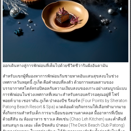
ออกเดินทางสู่การพักผ่อนที่เต็มไปด้วยชีวิตชีวาริมฝั่งอันดามัน
สำหรับแขกผู้ที่มองหาการพักผ่อนริมชายหาดอันแสนสุขสงบในช่วง
เทศกาลวันหยุดนี้ ภูเก็ต คือคำตอบที่ลงตัว ด้วยการผสมผสานของ
บรรยากาศสไตล์ทรอปิคอลกับความเงียบสงบของเกาะอย่างสมบูรณ์แบบ
การพักผ่อนในช่วงเทศกาลที่เหมาะสำหรับครอบครัวรอคุณอยู่ที่ โฟร์
พอยท์ บาย เชอราตัน ภูเก็ต ป่าตองบีช รีสอร์ท (Four Points by Sheraton
Patong Beach Resort & Spa) แวดล้อมด้วยกิจกรรมให้เลือกทำมากมาย
ทั้งกิจกรรมสำหรับเด็ก การมาเยือนของซานตาคลอส มื้ออาหารที่เปี่ยม
ด้วยสีสัน ณ ห้องอาหาร ชาวเล คิทเช่น (Chao Leh Kitchen) และค่ำคืนที่
แสนสนุก ณ เดอะ เด็ค บีชคลับ ป่าตอง (The Deck Beach Club Patong)