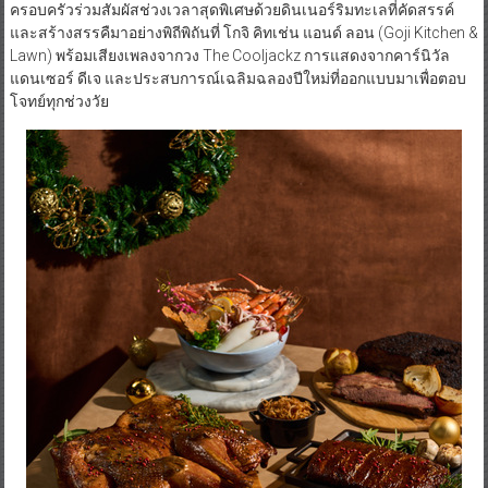
ครอบครัวร่วมสัมผัสช่วงเวลาสุดพิเศษด้วยดินเนอร์ริมทะเลที่คัดสรรค์
และสร้างสรรคืมาอย่างพิถีพิถันที่ โกจิ คิทเช่น แอนด์ ลอน (Goji Kitchen &
Lawn) พร้อมเสียงเพลงจากวง The Cooljackz การแสดงจากคาร์นิวัล
แดนเซอร์ ดีเจ และประสบการณ์เฉลิมฉลองปีใหม่ที่ออกแบบมาเพื่อตอบ
โจทย์ทุกช่วงวัย