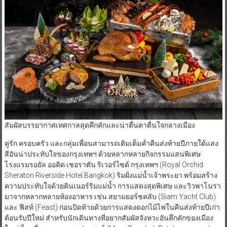
สัมผัสบรรยากาศเทศกาลสุดคึกคักและน่าตื่นตาตื่นใจกลางเมือง
คู่รัก ครอบครัว และกลุ่มเพื่อนสามารถเติมเต็มค่ำคืนส่งท้ายปีภายใต้แสง
สีอันน่าประทับใจของกรุงเทพฯ ด้วยหลากหลายกิจกรรมแสนพิเศษ
โรงแรมรอยัล ออคิด เชอราตัน ริเวอร์ไซด์ กรุงเทพฯ (Royal Orchid
Sheraton Riverside Hotel Bangkok) ริมฝั่งแม่น้ำเจ้าพระยา พร้อมสร้าง
ความประทับใจด้วยดินเนอร์ริมแม่น้ำ การแสดงสุดพิเศษ และวิวพาโนรา
มาจากหลากหลายห้องอาหาร เช่น สยามยอร์ชคลับ (Siam Yacht Club)
และ ฟีสท์ (Feast) ก่อนปิดท้ายด้วยการแสดงดอกไม้ไฟในคืนส่งท้ายปีเก่า
ต้อนรับปีใหม่ สำหรับนักเดินทางที่อยากสัมผัสจังหวะอันคึกคักของเมือง