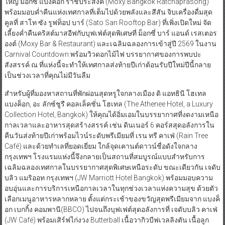
ใหญ่ ม็อกซี่ แบงคอก ราชประสงค์ (Moxy Bangkok Ratchaprasong)
พร้อมมอบค่ำคืนแห่งเทศกาลที่เต็มไปด้วยพลังและสีสัน จิบเครื่องดื่มสุด
คูลที่ สาโท ซัง รูฟท็อป บาร์ (Sato San Rooftop Bar) ที่เพิ่งเปิดใหม่ จัด
เลี้ยงค่ำคืนคริสต์มาสอีฟกับบุฟเฟ่ต์สุดพิเศษที่ ม็อกซี่ บาร์ แอนด์ เรสเตอร
องต์ (Moxy Bar & Restaurant) และเฉลิมฉลองการเข้าสู่ปี 2569 ในงาน
Carnival Countdown พร้อมวิวดอกไม้ไฟ บรรยากาศของการพบปะ
สังสรรค์ ณ ที่แห่งนี้จะทำให้เทศกาลส่งท้ายปีเก่าต้อนรับปีใหม่ปีนี้กลาย
เป็นช่วงเวลาที่คุณไม่มีวันลืม
สำหรับผู้ที่มองหาสถานที่พักผ่อนสุดหรูใจกลางเมือง ดิ แอทธินี โฮเทล
แบงค็อก, อะ ลักซ์ชูรี คอลเล็คชั่น โฮเทล (The Athenee Hotel, a Luxury
Collection Hotel, Bangkok) ให้คุณได้อิ่มเอมในบรรยากาศที่งดงามเหนือ
กาลเวลาและอาหารสุดสร้างสรรค์ เช่น ดินเนอร์ 6 คอร์สสุดอลังการใน
คืนวันส่งท้ายปีเก่าพร้อมไวน์ระดับพรีเมียมที่ เรน ทรี คาเฟ่ (Rain Tree
Café) และด้วยทำเลที่ยอดเยี่ยม ใกล้จุดเคานต์ดาวน์ชื่อดังใจกลาง
กรุงเทพฯ โรงแรมแห่งนี้จึงกลายเป็นสถานที่สมบูรณ์แบบสำหรับการ
เฉลิมฉลองเทศกาลในบรรยากาศสุดพิเศษเหนือระดับ ขณะเดียวกัน เจดับ
บลิว แมริออท กรุงเทพฯ (JW Marriott Hotel Bangkok) พร้อมมอบความ
อบอุ่นและการบริการเหนือกาลเวลาในทุกช่วงเวลาแห่งความสุข ด้วยตัว
เลือกเมนูอาหารหลากหลาย ตั้งแต่กระเช้าของขวัญสุดพรีเมียมจาก แบงค็
อก เบกกิ้ง คอมพานี(BBCO) ไปจนถึงบุฟเฟต์สุดอลังการที่ เจดับบลิว คาเฟ่
(JW Café) พร้อมเสิร์ฟไก่งวง Butterball เนื้อวากิวบีฟเวลลิงตัน เนื้อลูก