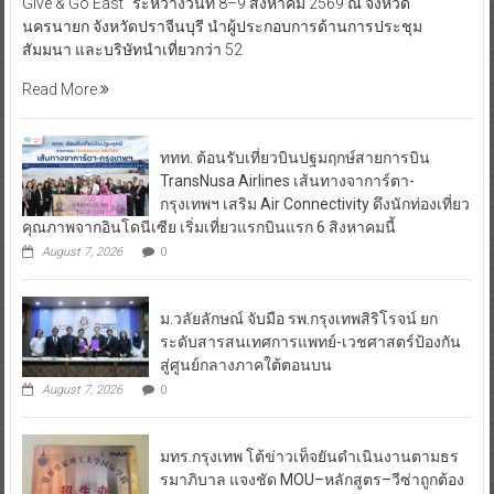
Give & Go East” ระหว่างวันที่ 8–9 สิงหาคม 2569 ณ จังหวัด
นครนายก จังหวัดปราจีนบุรี นำผู้ประกอบการด้านการประชุม
สัมมนา และบริษัทนำเที่ยวกว่า 52
Read More
ททท. ต้อนรับเที่ยวบินปฐมฤกษ์สายการบิน
TransNusa Airlines เส้นทางจาการ์ตา-
กรุงเทพฯ เสริม Air Connectivity ดึงนักท่องเที่ยว
คุณภาพจากอินโดนีเซีย เริ่มเที่ยวแรกบินแรก 6 สิงหาคมนี้
August 7, 2026
0
ม.วลัยลักษณ์ จับมือ รพ.กรุงเทพสิริโรจน์ ยก
ระดับสารสนเทศการแพทย์-เวชศาสตร์ป้องกัน
สู่ศูนย์กลางภาคใต้ตอนบน
August 7, 2026
0
มทร.กรุงเทพ โต้ข่าวเท็จยันดำเนินงานตามธร
รมาภิบาล แจงชัด MOU–หลักสูตร–วีซ่าถูกต้อง