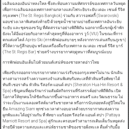
เฉลิมฉลองอันน่าหลงใหล ซึ่งสะท้อนความมหัศจรรย์ของเทศกาลวันหยุด
เพื่อการเฉลิมฉลองเทศกาลท่ามกลางแสงไฟระยิบระยับ เดอะ เซนต์ รีจิส
กรุงเทพฯ (The St. Regis Bangkok) ร่วมกับ สวารอฟสกี้ (Swarovski)
มอบช่วงเวลาพิเศษส่งท้ายปี ด้วยชุดน้ำชายามบ่ายธีมเทศกาลอันระยิบ
ระยับ และชุดของขวัญ ที่คัดสรรมาอย่างพิถีพิถัน นอกจากนี้แขกผู้เข้าพัก
ยังจะได้อิ่มอร่อยกับอาหารค่ำสุดหรูที่ห้องอาหาร วูว์ (VIU) ในขณะที่การ
ตกแต่งสไตล์ Après-Ski (การพักผ่อนสบายๆ หลังจากการเล่นสกีบนภูเขา)
ที่ให้ความรู้สึกอบอุ่น พร้อมเครื่องดื่มรับเทศกาล ณ เดอะ เซนต์ รีจีส บาร์
(The St. Regis Bar) ช่วยสร้างบรรยากาศฤดูหนาวที่สมบูรณ์แบบ
การพักผ่อนอันเต็มไปด้วยมนต์เสน่ห์ของชายหาดอ่าวไทย
เพียงขับรถออกจากบรรยากาศความเร่งรีบของกรุงเทพฯไม่นาน นักเดิน
ทางสามารถสร้างความทรงจำแสนพิเศษริมทะเลที่หัวหินหรือพัทยาได้
ทันที เชอราตัน หัวหิน รีสอร์ท แอนด์ สปา (Sheraton Hua Hin Resort &
Spa) เชิญคนที่คุณรักมาร่วมสัมผัสกิจกรรมที่รังสรรค์อย่างพิถีพิถัน เปิด
โอกาสให้ทุกคนใกล้ชิดกันมากขึ้นผ่านอาหาร ดนตรี และวัฒนธรรม ไม่
ว่าจะเป็นงานฉลองคริสต์มาสริมชายหาด หรือการนับถอยหลังสู่ปีใหม่ใน
ธีม Amazing Siam ทุกช่วงเวลาต่างอบอวลด้วยบรรยากาศแห่งความ
ผูกพันและได้อยู่ร่วมกัน ที่ พัทยา แมริออท รีสอร์ต แอนด์ สปา (Pattaya
Marriott Resort and Spa) คู่รักและครอบครัวสามารถเติมเต็มวันหยุดส่ง
ท้ายปีด้วยความสงบและเสน่ห์ธรรมชาติของชายฝั่งทะเล ดื่มด่ำกับมื้อ