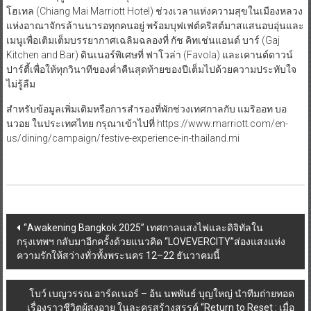
โฮเทล (Chiang Mai Marriott Hotel) ช่วงเวลาแห่งความสุขในเมืองหลวง
แห่งอาณาจักรล้านนารอทุกคนอยู่ พร้อมบุฟเฟต์คริสต์มาสแสนอบอุ่นและ
เมนูเพื่อเติมเต็มบรรยากาศเฉลิมฉลองที่ กัช คิทเช่นแอนด์ บาร์ (Gaj
Kitchen and Bar) ดินเนอร์พิเศษที่ ฟาโวล่า (Favola) และเคานต์ดาวน์
ปาร์ตี้เพื่อให้ทุกวินาทีของค่ำคืนสุดท้ายของปีเต็มไปด้วยความประทับใจ
ไม่รู้ลืม
สำหรับข้อมูลเพิ่มเติมหรือการสำรองที่พักช่วงเทศกาลกับ แมริออท บอ
นวอย ในประเทศไทย กรุณาเข้าไปที่ https://www.marriott.com/en-
us/dining/campaign/festive-experience-in-thailand.mi
Post
“Awakening Bangkok 2025” เทศกาลแสงไฟและดิจิทัลใน
กรุงเทพฯ กลับมาอีกครั้งด้วยแนวคิด “LOVEVERCITY”ส่องแสงแห่ง
navigation
ความรักให้สว่างทั่วทั้งพระนคร 12–22 ธันวาคมนี้
โบว์ เบญวรรณ อาร์ดเนอร์ – อ้น นพพันธ์ บุญใหญ่ นำทีมถ่ายทอด
เรื่องราวชีวิตผู้สูงอายุ ในละครสร้างสรรค์ “Return to Reset : เมื่อ