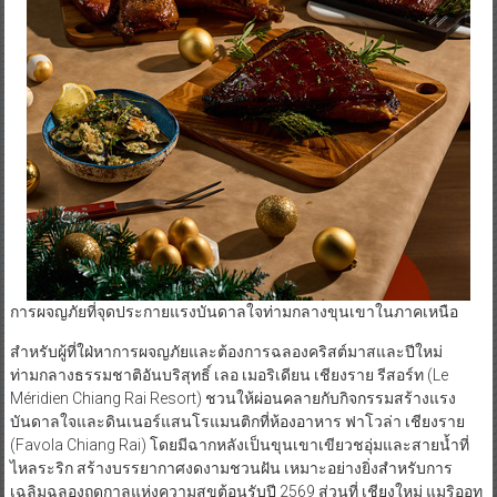
การผจญภัยที่จุดประกายแรงบันดาลใจท่ามกลางขุนเขาในภาคเหนือ
สำหรับผู้ที่ใฝ่หาการผจญภัยและต้องการฉลองคริสต์มาสและปีใหม่
ท่ามกลางธรรมชาติอันบริสุทธิ์ เลอ เมอริเดียน เชียงราย รีสอร์ท (Le
Méridien Chiang Rai Resort) ชวนให้ผ่อนคลายกับกิจกรรมสร้างแรง
บันดาลใจและดินเนอร์แสนโรแมนติกที่ห้องอาหาร ฟาโวล่า เชียงราย
(Favola Chiang Rai) โดยมีฉากหลังเป็นขุนเขาเขียวชอุ่มและสายน้ำที่
ไหลระริก สร้างบรรยากาศงดงามชวนฝัน เหมาะอย่างยิ่งสำหรับการ
เฉลิมฉลองฤดูกาลแห่งความสุขต้อนรับปี 2569 ส่วนที่ เชียงใหม่ แมริออท