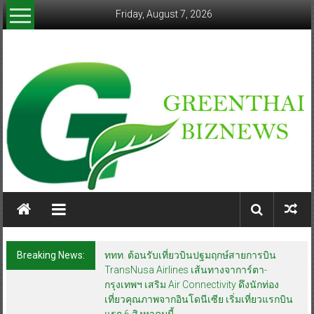
Skip
Friday, August 7, 2026
to
content
greenthaibiznews.com
Breaking News:
ททท. ต้อนรับเที่ยวบินปฐมฤกษ์สายการบิน
TransNusa Airlines เส้นทางจาการ์ตา-
กรุงเทพฯ เสริม Air Connectivity ดึงนักท่อง
เที่ยวคุณภาพจากอินโดนีเซีย เริ่มเที่ยวแรกบิน
แรก 6 สิงหาคมนี้