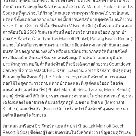
รับรองว่าทุกคน ในทุกช่วงวัย จะได้รับความทรงจำอันล้ำค่ากลับไป ที่ เจ
ดับบลิว แมริออท ภูเก็ต รีสอร์ท แอนด์ สปา (JW Marriott Phuket Resort &
Spa) คนที่คุณรักจะได้ก้าวสู่โลกแห่งความหรูหราริมหาดไม้ขาวอันสงบ
บริสุทธิ์ ตั้งแต่ช่วงเวลาอบอุ่นของ มื้อค่ำวันคริสต์มาสสุดชิค ไปจนถึงงาน
Velvet Disco Soirée ที่ เอ็ม บีช คลับ (M Beach Club) เพื่อร่วมเฉลิมฉลอง
การต้อนรับปี 2569 ริมทะเล ส่วนที่ คอร์ทยาร์ด บาย แมริออท ภูเก็ต ป่า
ตอง บีช รีสอร์ท (Courtyard by Marriott Phuket, Patong Beach Resort)
แขกจะได้พบกับการผสานความระยิบระยับแห่งเทศกาลเข้ากับแสงแดด
อันสดใสของภูเก็ตอย่างลงตัว พร้อมเนรมิตบรรยากาศคริสต์มาสสไตล์
ทรอปิคอลด้วยดินเนอร์ริมสระ ดนตรีอะคูสติกเล่นสด และเมนูพิเศษ
ประจำฤดูกาล พบกับค่ำคืนส่งท้ายปีที่จะยิ่งเฉิดฉายด้วยงาน Countdown
Carvery ที่ Smokestack BBQ & Grill และงาน Spritz & Glam BBQ สุดหรู
ที่ เดอะ ภูเก็ต อีทเทอรี่ (The Phuket Eatery) ก่อนปิดท้ายด้วยการแสดง
ดอกไม้ไฟสุดตระการตาบนหาดป่าตอง และที่ ภูเก็ตแมริออท รีสอร์ต
แอนด์ สปา เมอร์ลิน บีช (Phuket Marriott Resort & Spa, Merlin Beach)
แขกผู้เข้าพักจะได้สัมผัสบรรยากาศแห่งความสุขในช่วงเทศกาล ด้วยงาน
เฉลิมฉลองริมชายหาด ดินเนอร์สุดหรูที่ เมอชาน คิทเช่น (Merchant
Kitchen) และ บีชกริล (Beach Grill) พร้อมปาร์ตี้ส่งท้ายปีสุดตระการตา
เคล้าเสียงพลุไฟริมทะเล
เขาหลัก แมริออท บีช รีสอร์ท แอนด์ สปา (Khao Lak Marriott Beach
Resort & Spa) ซึ่งตั้งอยู่ริมฝั่งอันดามันในจังหวัดพังงา เชิญชวนคู่รักและ