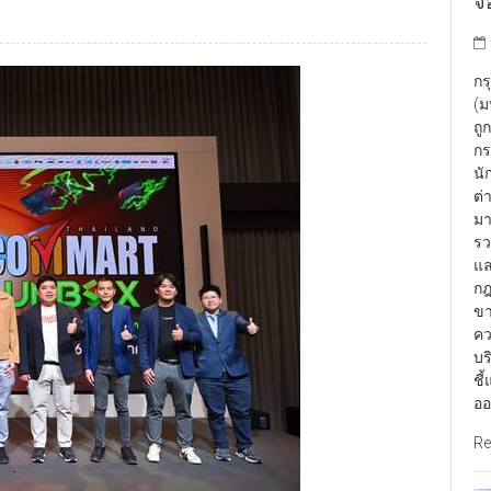
จ่
กร
(ม
ถู
กร
นั
ต่
มา
รว
แล
กฎ
ขา
คว
บร
ชี
ออ
Re