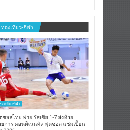
ท่องเที่ยว-กีฬา
ท่องเที่ยว-กีฬา
ตซอลไทย พ่าย รัสเซีย 1-7 ส่งท้าย
ายการ คอนติเนนทัล ฟุตซอล แชมเปี้ยน