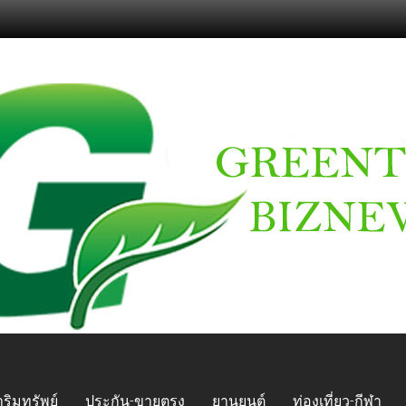
ริมทรัพย์
ประกัน-ขายตรง
ยานยนต์
ท่องเที่ยว-กีฬา