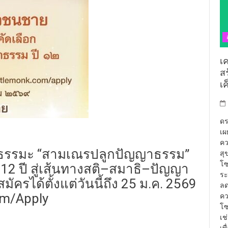
เ
ส
เ
ดร
เผ
คว
ตี้ธรรมะ “สามเณรปลูกปัญญาธรรม”
สุ
โซ
12 ปี สู่เส้นทางสติ–สมาธิ–ปัญญา
ระ
ัครได้ตั้งแต่วันนี้ถึง 25 ม.ค. 2569
ลด
om/apply
คว
โซ
เช