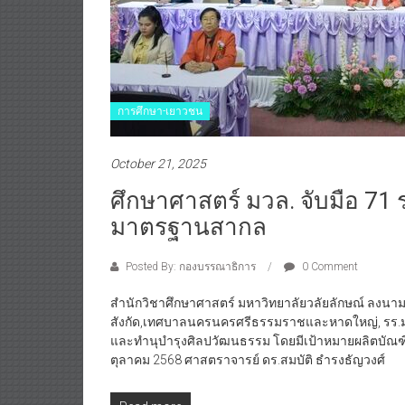
การศึกษา-เยาวชน
October 21, 2025
ศึกษาศาสตร์ มวล. จับมือ 71 ร
มาตรฐานสากล
Posted By: กองบรรณาธิการ
0 Comment
สำนักวิชาศึกษาศาสตร์ มหาวิทยาลัยวลัยลักษณ์ ลงน
สังกัด,เทศบาลนครนครศรีธรรมราชและหาดใหญ่, รร.มุสล
และทำนุบำรุงศิลปวัฒนธรรม โดยมีเป้าหมายผลิตบัณฑิ
ตุลาคม 2568 ศาสตราจารย์ ดร.สมบัติ ธำรงธัญวงศ์