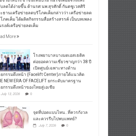
ื่อช่วยให้ประชาชนเห็นปริมาณโซเดียมจริงและ
ับลดได้ง่ายขึ้น ด้านรศ.นพ.สุรศักดิ์ กันตชูเวสศิริ
ะธานเครือข่ายลดบริโภคเค็มกล่าวว่า เครือข่ายลด
ิโภคเค็ม ได้ผลิตกิจกรรมสื่อสร้างสรรค์ เป็นบทเพลง
รงค์เครือข่ายลดเค็ม
ad More
โรงพยาบาลบางมดเอสเธติค
ต่อยอดความเชี่ยวชาญกว่า 38 ปี
เปิดศูนย์เฉพาะทางด้าน
ลยกรรมดึงหน้า (Facelift Center)ภายใต้แนวคิด
E NEW ERA OF FACELIFT ยกระดับมาตรฐาน
ลยกรรมดึงหน้าของไทยสู่เอเชีย
July 13, 2026
0
จุดที่ปอดแบบไหน…ที่ควรกังวล
และควรรีบไปพบแพทย์?
July 7, 2026
0