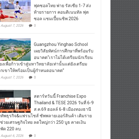
ฟุตซอลไทย พ่าย รัสเซีย 1-7 ส่ง
ท้ายรายการ คอนติเนนทัล ฟุต
ซอล แชมเปี้ยนชิพ 2026
August 7, 2026
0
Guangzhou Yinghao School
เผยวิสัยทัศน์การศึกษาที่พร้อมรับ
อนาคต“เราไม่ได้เตรียมนักเรียน
ียงเพื่อก้าวเข้าสู่มหาวิทยาลัยเท่านั้นแต่ยังเตรียม
กเขาให้พร้อมเป็นผู้กำหนดอนาคต”
August 7, 2026
0
สตาร์ทวันนี้ Franchise Expo
Thailand & TESE 2026 วันที่ 6-9
ส.ค.69 ฮอลล์ 6-8 เมืองทองธานี
ทัพธุรกิจ&แฟรนไชส์ ซัพพลายเออร์สินค้า เติมราย
้ช่วยเศรษฐกิจไทย ลดใหญ่กว่า 250 บูธ คาดเงิน
พัด 220 ลบ.
August 6, 2026
0