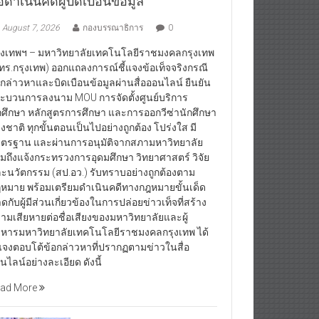
อดำเนินคดีผู้บิดเบือนข้อมูล
August 7, 2026
กองบรรณาธิการ
0
ุงเทพฯ – มหาวิทยาลัยเทคโนโลยีราชมงคลกรุงเทพ
ทร.กรุงเทพ) ออกแถลงการณ์ชี้แจงข้อเท็จจริงกรณี
กกล่าวหาและบิดเบือนข้อมูลผ่านสื่อออนไลน์ ยืนยัน
ะบวนการลงนาม MOU การจัดตั้งศูนย์บริการ
กศึกษา หลักสูตรการศึกษา และการออกวีซ่านักศึกษา
างชาติ ทุกขั้นตอนเป็นไปอย่างถูกต้อง โปร่งใส มี
ตรฐาน และผ่านการอนุมัติจากสภามหาวิทยาลัย
มถึงแจ้งกระทรวงการอุดมศึกษา วิทยาศาสตร์ วิจัย
ะนวัตกรรม (สป.อว.) รับทราบอย่างถูกต้องตาม
หมาย พร้อมเตรียมดำเนินคดีทางกฎหมายขั้นเด็ด
ดกับผู้มีส่วนเกี่ยวข้องในการปล่อยข่าวเท็จที่สร้าง
ามเสียหายต่อชื่อเสียงของมหาวิทยาลัยและผู้
ิหารมหาวิทยาลัยเทคโนโลยีราชมงคลกรุงเทพ ได้
้แจงตอบโต้ข้อกล่าวหาที่ปรากฏตามข่าวในสื่อ
นไลน์อย่างละเอียด ดังนี้
ad More