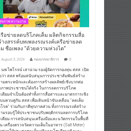
สุขภาพ-ความงาม
ครือข่ายลดบริโภคเค็ม ผลิตกิจกรรมสื่อ
ร้างสรรค์บทเพลงรณรงค์เครือข่ายลด
ค็ม ชื่อเพลง “ด้วยความห่วงไต”
August 3, 2026
กองบรรณาธิการ
0
.นพ.ไพโรจน์ เสาน่วม รองผู้จัดการกองทุน สสส. เปิด
ยว่า สสส.พร้อมสนับสนุนการประชาสัมพันธ์สร้าง
ามตระหนักและต้องการสร้างผลลัพธ์เชิงบวกต่อ
ขภาพประชาชนได้จริง ในการลดการบริโภค
เดียมจำเป็นต้องทำทั้งการสื่อสารและมาตรการเชิง
บบควบคู่กัน สสส.เพื่อเดินหน้าขับเคลื่อน “ลดเค็ม
โรค” ร่วมกับภาคีทุกภาคส่วน ทั้งการรณรงค์สร้าง
ามรอบรู้ให้ประชาชนปรับพฤติกรรมลดการบริโภค
เดียม การสนับสนุนเครื่องมือและนวัตกรรมในพื้นที่
่น เครื่องตรวจวัดความเค็มในอาหาร (Salt Meter)