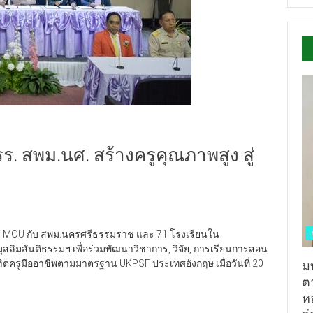
ร. สพม.นศ. สร้างครูคุณภาพสูง สู่
าม MOU กับ สพม.นครศรีธรรมราช และ 71 โรงเรียนใน
ิมสันติธรรมฯ เพื่อร่วมพัฒนาวิชาการ, วิจัย, การเรียนการสอน
ตครูมืออาชีพตามมาตรฐาน UKPSF ประเทศอังกฤษ เมื่อวันที่ 20
ม
ต
ห