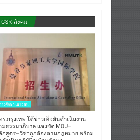
CSR-สังคม
การศึกษา-เยาวชน
ทร.กรุงเทพ โต้ข่าวเท็จยันดำเนินงาน
ามธรรมาภิบาล แจงชัด MOU–
ลักสูตร–วีซ่าถูกต้องตามกฎหมาย พร้อม