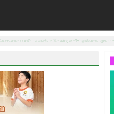
่งท้ายรายการ คอนติเนนทัล ฟุตซอล แชมเปี้ยนชิพ 2026