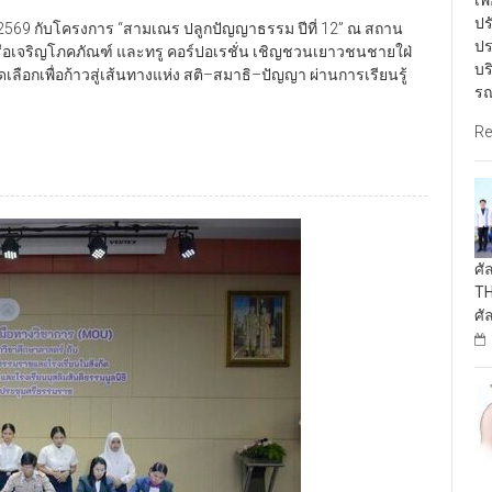
เพ
ปร
2569 กับโครงการ “สามเณร ปลูกปัญญาธรรม ปีที่ 12” ณ สถาน
ปร
รือเจริญโภคภัณฑ์ และทรู คอร์ปอเรชั่น เชิญชวนเยาวชนชายใฝ่
บร
ดเลือกเพื่อก้าวสู่เส้นทางแห่ง สติ–สมาธิ–ปัญญา ผ่านการเรียนรู้
รณ
Re
ศั
TH
ศั