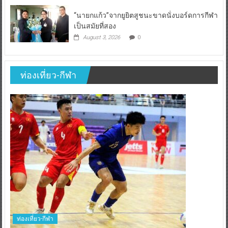
“นายกแก้ว”จากยูยิตสูชนะขาดนั่งบอร์ดการกีฬา
เป็นสมัยที่สอง
August 3, 2026
0
ท่องเที่ยว-กีฬา
ท่องเที่ยว-กีฬา