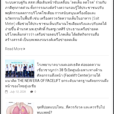
ระบบควบคู่กัน สสส.เพื่อเดินหน้าขับเคลื่อน “ลดเค็ม ลดโรค” ร่วมกับ
ภาคีทุกภาคส่วน ทั้งการรณรงค์สร้างความรอบรู้ให้ประชาชนปรับ
พฤติกรรมลดการบริโภคโซเดียม การสนับสนุนเครื่องมือและ
นวัตกรรมในพื้นที่ เช่น เครื่องตรวจวัดความเค็มในอาหาร (Salt
Meter) เพื่อช่วยให้ประชาชนเห็นปริมาณโซเดียมจริงและปรับลดได้
ง่ายขึ้น ด้านรศ.นพ.สุรศักดิ์ กันตชูเวสศิริ ประธานเครือข่ายลด
บริโภคเค็มกล่าวว่า เครือข่ายลดบริโภคเค็ม ได้ผลิตกิจกรรมสื่อ
สร้างสรรค์ เป็นบทเพลงรณรงค์เครือข่ายลดเค็ม
Read More
โรงพยาบาลบางมดเอสเธติค ต่อยอดความ
เชี่ยวชาญกว่า 38 ปีเปิดศูนย์เฉพาะทางด้าน
ศัลยกรรมดึงหน้า (Facelift Center)ภายใต้
แนวคิด THE NEW ERA OF FACELIFT ยกระดับมาตรฐานศัลยกรรมดึง
หน้าของไทยสู่เอเชีย
July 13, 2026
0
จุดที่ปอดแบบไหน…ที่ควรกังวล และควรรีบไป
พบแพทย์?