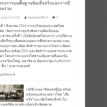
ครงการบนพื้นฐานข้อเท็จจริงและการมี
่วนร่วม
August 8, 2026
กองบรรณาธิการ
0
นที่ 7 สิงหาคม 2569 การรถไฟแห่งประเทศไทย
ฟท.) จัดการประชุมรับฟังความคิดเห็นของ
ะชาชน ครั้งที่ 2 (ปัจฉิมนิเทศโครงการ) ภายใต้งาน
างที่ปรึกษาเพื่อทบทวนผลการศึกษาความเหมาะสม
กแบบรายละเอียด จัดทำรายงานการวิเคราะห์ผลก
ทบสิ่งแวดล้อม (EIA) และจัดทำร่างเอกสารประกวด
คา โครงการระบบรถไฟชานเมืองสายสีแดงเข้ม
วงวงเวียนใหญ่–มหาชัย ณ ห้องประชุม Auditorium
 ชั้น 7 อาคารเคเอกซ์
ad More
เจบีซี มวยอาชีพแห่งญี่ปุ่น พร้อม
สนับสนุนนักมวยชาวไทย “เสี่ย
นริส”แนะเพิ่มไฟท์แฟ็กซ์ เว็บ
บรองสถิติมวย หลัง บล็อกเล็ก ผิดพลาด