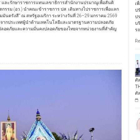
เพ
วัตกรรม (อว.) นำคณะข้าราชการ ปส. เดินทางไปราชการเพื่อแลก
ปร
มันตรังสี“ ณ สหรัฐอเมริกา ระหว่างวันที่ 26–29 มกราคม 2569
ปร
ังสีจากประเทศผู้นำด้านเทคโนโลยีและมาตรฐานความปลอดภัย
บร
วามปลอดภัยและความมั่นคงปลอดภัยของไทยจากหน่วยงานที่สำคัญ
รณ
Re
ศั
TH
ศั