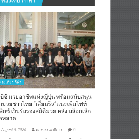
ท่องเที่ยว-กีฬา
บีซี มวยอาชีพแห่งญี่ปุ่น พร้อมสนับสนุน
ักมวยชาวไทย “เสี่ยนริส”แนะเพิ่มไฟท์
็กซ์ เว็บรับรองสถิติมวย หลัง บล็อกเล็ก
ิดพลาด
August 8, 2026
กองบรรณาธิการ
0
่ปุ่น พร้อมสนับสนุนนักชกไทย และช่วยไทยแก้ปัญหา