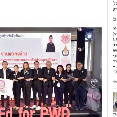
โ
ส
วั
(ร
ปร
จ้
ออ
ระ
รา
ช่
KX
Re
รั