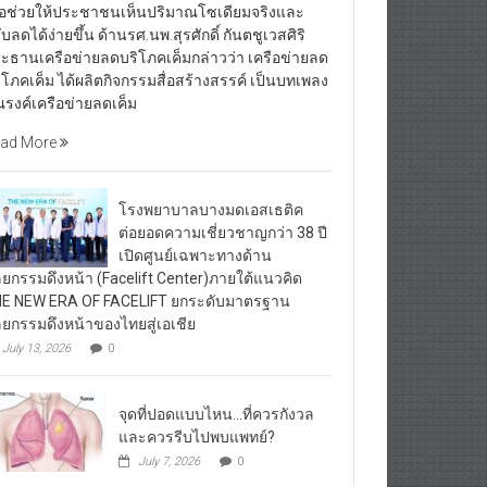
ื่อช่วยให้ประชาชนเห็นปริมาณโซเดียมจริงและ
ับลดได้ง่ายขึ้น ด้านรศ.นพ.สุรศักดิ์ กันตชูเวสศิริ
ะธานเครือข่ายลดบริโภคเค็มกล่าวว่า เครือข่ายลด
ิโภคเค็ม ได้ผลิตกิจกรรมสื่อสร้างสรรค์ เป็นบทเพลง
รงค์เครือข่ายลดเค็ม
ad More
โรงพยาบาลบางมดเอสเธติค
ต่อยอดความเชี่ยวชาญกว่า 38 ปี
เปิดศูนย์เฉพาะทางด้าน
ลยกรรมดึงหน้า (Facelift Center)ภายใต้แนวคิด
E NEW ERA OF FACELIFT ยกระดับมาตรฐาน
ลยกรรมดึงหน้าของไทยสู่เอเชีย
July 13, 2026
0
จุดที่ปอดแบบไหน…ที่ควรกังวล
และควรรีบไปพบแพทย์?
July 7, 2026
0