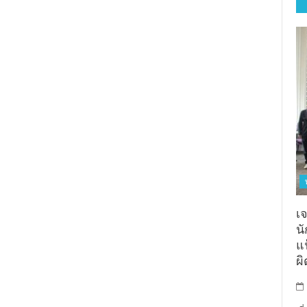
เจ
น
แฟ
ผ
ญี