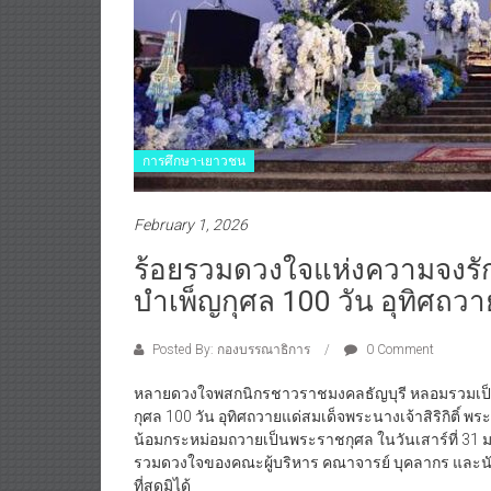
การศึกษา-เยาวชน
February 1, 2026
ร้อยรวมดวงใจแห่งความจงรักภั
บำเพ็ญกุศล 100 วัน อุทิศถ
Posted By: กองบรรณาธิการ
0 Comment
หลายดวงใจพสกนิกรชาวราชมงคลธัญบุรี หลอมรวมเป็นห
กุศล 100 วัน อุทิศถวายแด่สมเด็จพระนางเจ้าสิริกิติ์
น้อมกระหม่อมถวายเป็นพระราชกุศล ในวันเสาร์ที่ 31 ม
รวมดวงใจของคณะผู้บริหาร คณาจารย์ บุคลากร และนัก
ที่สุดมิได้