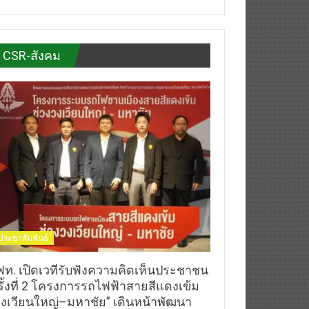
CSR-สังคม
ประชาสัมพันธ์
ฟท. เปิดเวทีรับฟังความคิดเห็นประชาชน
รั้งที่ 2 โครงการรถไฟฟ้าสายสีแดงเข้ม
วงเวียนใหญ่–มหาชัย” เดินหน้าพัฒนา