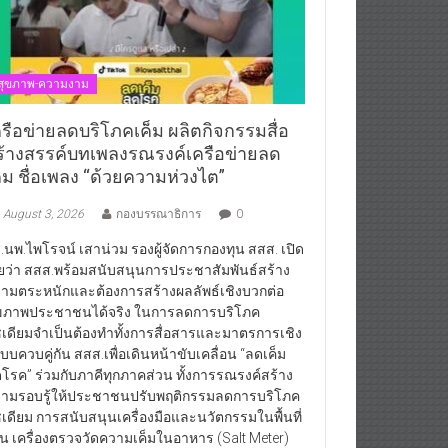
สุขภาพ-ความงาม
ครือข่ายลดบริโภคเค็ม ผลิตกิจกรรมสื่อ
ร้างสรรค์บทเพลงรณรงค์เครือข่ายลด
ค็ม ชื่อเพลง “ด้วยความห่วงไต”
August 3, 2026
กองบรรณาธิการ
0
.นพ.ไพโรจน์ เสาน่วม รองผู้จัดการกองทุน สสส. เปิด
ยว่า สสส.พร้อมสนับสนุนการประชาสัมพันธ์สร้าง
ามตระหนักและต้องการสร้างผลลัพธ์เชิงบวกต่อ
ขภาพประชาชนได้จริง ในการลดการบริโภค
เดียมจำเป็นต้องทำทั้งการสื่อสารและมาตรการเชิง
บบควบคู่กัน สสส.เพื่อเดินหน้าขับเคลื่อน “ลดเค็ม
โรค” ร่วมกับภาคีทุกภาคส่วน ทั้งการรณรงค์สร้าง
ามรอบรู้ให้ประชาชนปรับพฤติกรรมลดการบริโภค
เดียม การสนับสนุนเครื่องมือและนวัตกรรมในพื้นที่
่น เครื่องตรวจวัดความเค็มในอาหาร (Salt Meter)