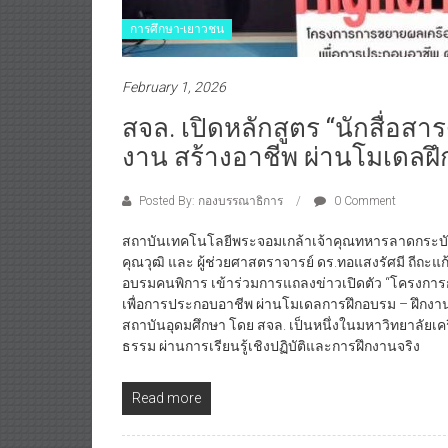
การศึกษา-เยาวชน
February 1, 2026
สจล. เปิดหลักสูตร “นักสื่อสารดิ
งาน สร้างอาชีพ ผ่านโมเดลฝ
Posted By: กองบรรณาธิการ
0 Comment
สถาบันเทคโนโลยีพระจอมเกล้าเจ้าคุณทหารลาดกระบัง (
คุณวุฒิ และ ผู้ช่วยศาสตราจารย์ ดร.ทอแสงรัศมี ถีถะแ
อบรมคนพิการ เข้าร่วมการแถลงข่าวเปิดตัว “โครงกา
เพื่อการประกอบอาชีพ ผ่านโมเดลการฝึกอบรม – ฝึกงาน
สถาบันอุดมศึกษา โดย สจล. เป็นหนึ่งในมหาวิทยาลัยเค
ธรรม ผ่านการเรียนรู้เชิงปฏิบัติและการฝึกงานจริง
Read more