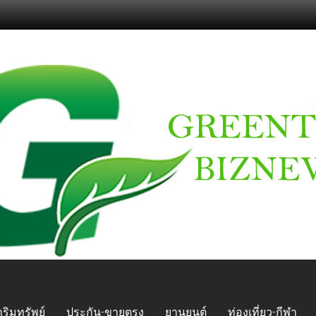
ริมทรัพย์
ประกัน-ขายตรง
ยานยนต์
ท่องเที่ยว-กีฬา