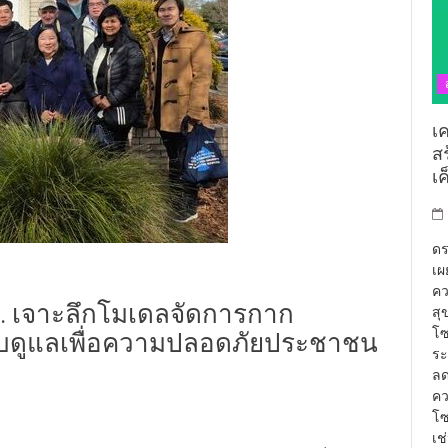
เ
ส
เ
ดร
เผ
คว
ว. เจาะลึกโมเดลจัดการกาก
สุ
โซ
กับดูแลเพื่อความปลอดภัยประชาชน
ระ
ลด
คว
โซ
เช
ิการ และรักษาราชการแทนเลขาธิการสำนักงานปรมาณูเพื่อสันติ