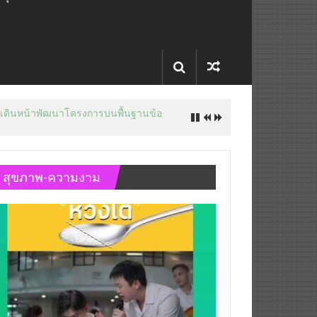
 หลัง บล็อกเล็ก ผิดพลาด
สุขภาพ-ความงาม