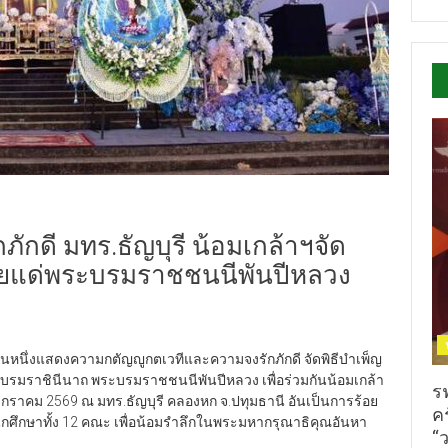
กดี มทร.ธัญบุรี น้อมเกล้าฯจัด
วายแด่พระบรมราชชนนีพันปีหลวง
นึ่งแสดงความกตัญญูกตเวทีและความจงรักภักดี จัดพิธีบำเพ็ญ
 พระบรมราชินีนาถ พระบรมราชชนนีพันปีหลวง เพื่อร่วมกันน้อมเกล้า
ร
กราคม 2569 ณ มทร.ธัญบุรี คลองหก จ.ปทุมธานี อันเป็นการร้อย
ค
ศึกษาทั้ง 12 คณะ เพื่อน้อมรำลึกในพระมหากรุณาธิคุณอันหา
“