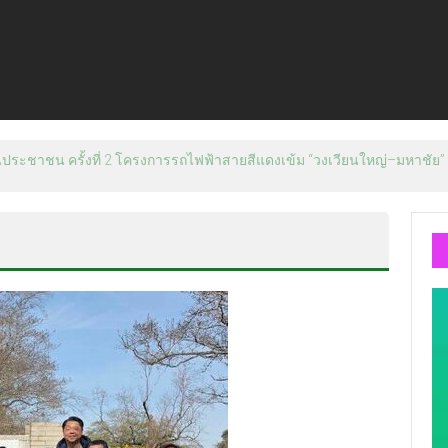
้อมสนับสนุนนักมวยชาวไทย “เสี่ยนริส”แนะเพิ่มไฟท์แฟ็กซ์ เว็บรับรองสถิติมวย