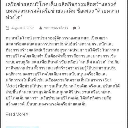
เครือข่ายลดบริโภคเค็ม ผลิตกิจกรรมสื่อสร้างสรรค์
บทเพลงรณรงค์เครือข่ายลดเค็ม ชื่อเพลง “ด้วยความ
ห่วงไต”
August 3, 2026
กองบรรณาธิการ
0
ดร.นพ.ไพโรจน์ เสาน่วม รองผู้จัดการกองทุน สสส. เปิดเผยว่า
สสส.พร้อมสนับสนุนการประชาสัมพันธ์สร้างความตระหนักและ
ต้องการสร้างผลลัพธ์เชิงบวกต่อสุขภาพประชาชนได้จริง ในการลด
การบริโภคโซเดียมจำเป็นต้องทำทั้งการสื่อสารและมาตรการเชิง
ระบบควบคู่กัน สสส.เพื่อเดินหน้าขับเคลื่อน “ลดเค็ม ลดโรค” ร่วมกับ
ภาคีทุกภาคส่วน ทั้งการรณรงค์สร้างความรอบรู้ให้ประชาชนปรับ
พฤติกรรมลดการบริโภคโซเดียม การสนับสนุนเครื่องมือและ
นวัตกรรมในพื้นที่ เช่น เครื่องตรวจวัดความเค็มในอาหาร (Salt
Meter) เพื่อช่วยให้ประชาชนเห็นปริมาณโซเดียมจริงและปรับลดได้
ง่ายขึ้น ด้านรศ.นพ.สุรศักดิ์ กันตชูเวสศิริ ประธานเครือข่ายลด
บริโภคเค็มกล่าวว่า เครือข่ายลดบริโภคเค็ม ได้ผลิตกิจกรรมสื่อ
สร้างสรรค์ เป็นบทเพลงรณรงค์เครือข่ายลดเค็ม
Read More