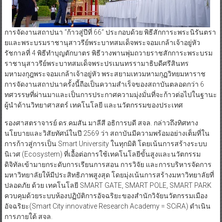
การจัดงานสถาปนา “ก้าวสู่ปีที่ 66” ประกอบด้วย พิธีสักการะพระนิรันตรา
ยและพระบรมราชานุสาวรีย์พระบาทสมเด็จพระจอมเกล้าเจ้าอยู่หัว
รัชกาลที่ 4 พิธีทำบุญตักบาตร พิธีวางพานพุ่มถวายราชสักการะพระบรม
ราชานุสาวรีย์พระบาทสมเด็จพระปรเมนทรรามาธิบดีศรีสินทร
มหามงกุฎพระจอมเกล้าเจ้าอยู่หัว พระสยามเทวมหามกุฏวิทยมหาราช
การจัดงานสถาปนาครั้งนี้ถือเป็นความสำเร็จของสถาบันตลอดกว่า 6
ทศวรรษที่ผ่านมาและเป็นการประกาศความมุ่งมั่นที่จะก้าวต่อไปในฐานะ
ผู้นำด้านวิทยาศาสตร์ เทคโนโลยี และนวัตกรรมของประเทศ
รองศาสตราจารย์ ดร.คมสัน มาลีสี อธิการบดี สจล. กล่าวถึงทิศทาง
นโยบายและวิสัยทัศน์ในปี 2569 ว่า สถาบันมีความพร้อมอย่างเต็มที่ใน
การก้าวสู่การเป็น Smart University ในทุกมิติ โดยเน้นการสร้างระบบ
นิเวศ (Ecosystem) ที่เอื้อต่อการใช้เทคโนโลยีขั้นสูงและนวัตกรรม
ดิจิทัลเข้ามายกระดับการเรียนการสอน การวิจัย และการบริหารจัดการ
มหาวิทยาลัยให้มีประสิทธิภาพสูงสุด โดยมุ่งเน้นการสร้างมหาวิทยาลัยที่
ปลอดภัย ด้วย เทคโนโลยี SMART GATE, SMART POLE, SMART PARK
ควบคุมด้วยระบบห้องปฏิบัติการอัจฉริยะของสำนักวิจัยนวัตกรรมเมือง
อัจฉริยะ(Smart City innovative Research Academy = SCiRA) ดำเนิน
การภายใต้ สจล.