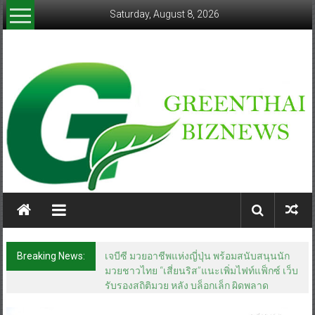
Skip
Saturday, August 8, 2026
to
content
greenthaibiznews.com
Breaking News:
เจบีซี มวยอาชีพแห่งญี่ปุ่น พร้อมสนับสนุนนัก
มวยชาวไทย “เสี่ยนริส”แนะเพิ่มไฟท์แฟ็กซ์ เว็บ
รับรองสถิติมวย หลัง บล็อกเล็ก ผิดพลาด