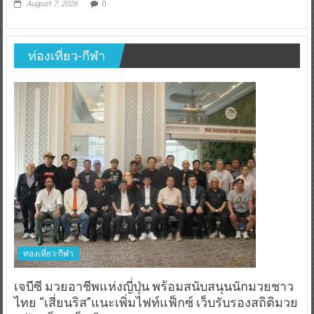
August 7, 2026
0
ท่องเที่ยว-กีฬา
ท่องเที่ยว-กีฬา
เจบีซี มวยอาชีพแห่งญี่ปุ่น พร้อมสนับสนุนนักมวยชาว
ไทย “เสี่ยนริส”แนะเพิ่มไฟท์แฟ็กซ์ เว็บรับรองสถิติมวย