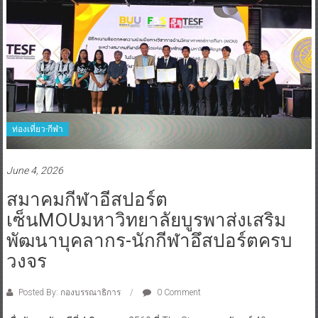
ท่องเที่ยว-กีฬา
June 4, 2026
สมาคมกีฬาอีสปอร์ต
เซ็นMOUมหาวิทยาลัยบูรพาส่งเสริม
พัฒนาบุคลากร-นักกีฬาอึสปอร์ตครบ
วงจร
Posted By: กองบรรณาธิการ
0 Comment