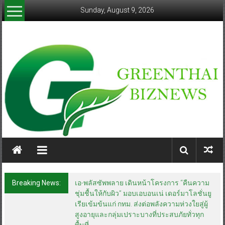
Skip
Sunday, August 9, 2026
to
content
greenthaibiznews.com
Breaking News:
เอ-พลัสซัพพลาย เดินหน้าโครงการ “คืนความ
ชุ่มชื้นให้กับผิว” มอบเอบอนเน่ เดอร์มาโลชั่นยู
เรียเข้มข้นแก่ กทม. ส่งต่อพลังความห่วงใยสู่ผู้
สูงอายุและกลุ่มเปราะบางที่ประสบภัยทั่วทุก
พื้นที่