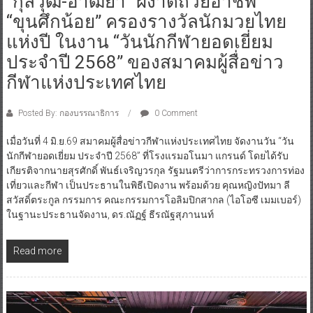
“กุลวุฒิ-อาฒยา” ผงาดถ้วยอาชีพ
“ขุนศึกน้อย” ครองรางวัลนักมวยไทย
แห่งปี ในงาน “วันนักกีฬายอดเยี่ยม
ประจำปี 2568” ของสมาคมผู้สื่อข่าว
กีฬาแห่งประเทศไทย
Posted By: กองบรรณาธิการ
0 Comment
เมื่อวันที่ 4 มิ.ย.69 สมาคมผู้สื่อข่าวกีฬาแห่งประเทศไทย จัดงานวัน “วัน
นักกีฬายอดเยี่ยม ประจำปี 2568” ที่โรงแรมอโนมา แกรนด์ โดยได้รับ
เกียรติจากนายสุรศักดิ์ พันธ์เจริญวรกุล รัฐมนตรีว่าการกระทรวงการท่อง
เที่ยวและกีฬา เป็นประธานในพิธีเปิดงาน พร้อมด้วย คุณหญิงปัทมา ลี
สวัสดิ์ตระกูล กรรมการ คณะกรรมการโอลิมปิกสากล (ไอโอซี เมมเบอร์)
ในฐานะประธานจัดงาน, ดร.ณัฏฐ์ ธีรณัฐสุภานนท์
Read more