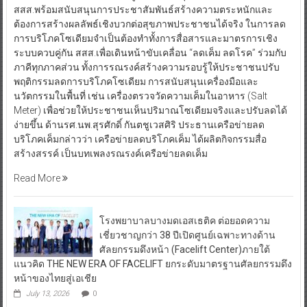
สสส.พร้อมสนับสนุนการประชาสัมพันธ์สร้างความตระหนักและ
ต้องการสร้างผลลัพธ์เชิงบวกต่อสุขภาพประชาชนได้จริง ในการลด
การบริโภคโซเดียมจำเป็นต้องทำทั้งการสื่อสารและมาตรการเชิง
ระบบควบคู่กัน สสส.เพื่อเดินหน้าขับเคลื่อน “ลดเค็ม ลดโรค” ร่วมกับ
ภาคีทุกภาคส่วน ทั้งการรณรงค์สร้างความรอบรู้ให้ประชาชนปรับ
พฤติกรรมลดการบริโภคโซเดียม การสนับสนุนเครื่องมือและ
นวัตกรรมในพื้นที่ เช่น เครื่องตรวจวัดความเค็มในอาหาร (Salt
Meter) เพื่อช่วยให้ประชาชนเห็นปริมาณโซเดียมจริงและปรับลดได้
ง่ายขึ้น ด้านรศ.นพ.สุรศักดิ์ กันตชูเวสศิริ ประธานเครือข่ายลด
บริโภคเค็มกล่าวว่า เครือข่ายลดบริโภคเค็ม ได้ผลิตกิจกรรมสื่อ
สร้างสรรค์ เป็นบทเพลงรณรงค์เครือข่ายลดเค็ม
Read More
โรงพยาบาลบางมดเอสเธติค ต่อยอดความ
เชี่ยวชาญกว่า 38 ปีเปิดศูนย์เฉพาะทางด้าน
ศัลยกรรมดึงหน้า (Facelift Center)ภายใต้
แนวคิด THE NEW ERA OF FACELIFT ยกระดับมาตรฐานศัลยกรรมดึง
หน้าของไทยสู่เอเชีย
July 13, 2026
0