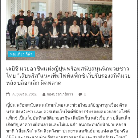
ท่องเที่ยว-กีฬา
เจบีซี มวยอาชีพแห่งญี่ปุ่น พร้อมสนับสนุนนักมวยชาว
ไทย “เสี่ยนริส”แนะเพิ่มไฟท์แฟ็กซ์ เว็บรับรองสถิติมวย
หลัง บล็อกเล็ก ผิดพลาด
August 8, 2026
กองบรรณาธิการ
0
ญี่ปุ่น พร้อมสนับสนุนนักชกไทย และช่วยไทยแก้ปัญหาทุกเรื่อง ด้าน
นริส สิงหวังชา แนะ ควรเพิ่มเว็บไซต์ที่มีการรับรองผลมวยอย่าง ไฟท์
แฟ็กซ์ เป็นเว็บบันทึกสถิติมวยอาชีพ เพิ่มอีกเว็บ หลังเว็บเก่า บล็อกเล็ก
เกิดปัญหาความผิดพลาดและไม่แม่นยำ จนกระทบกับนักมวยหลาย
ชาติ “เสี่ยนริส” นริส สิงหวังชา ประธานสหพันธ์มวยแห่งเอเชีย หรือ
ABF และ ประธานฝ่ายกีฬามวยสากลอาชีพและฝ่ายสิทธิประโยชน์