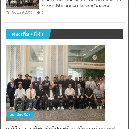
มวยชาวไทย “เสี่ยนริส”แนะเพิ่มไฟท์แฟ็กซ์ เว็บ
รับรองสถิติมวย หลัง บล็อกเล็ก ผิดพลาด
August 8, 2026
0
ท่องเที่ยว-กีฬา
ท่องเที่ยว-กีฬา
เจบีซี มวยอาชีพแห่งญี่ปุ่น พร้อมสนับสนุนนักมวยชาว