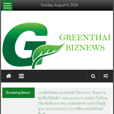
Skip
Sunday, August 9, 2026
to
content
greenthaibiznews.com
Breaking News:
เอ-พลัสซัพพลาย เดินหน้าโครงการ “คืนความ
ชุ่มชื้นให้กับผิว” มอบเอบอนเน่ เดอร์มาโลชั่นยู
เรียเข้มข้นแก่ กทม. ส่งต่อพลังความห่วงใยสู่ผู้
สูงอายุและกลุ่มเปราะบางที่ประสบภัยทั่วทุก
พื้นที่