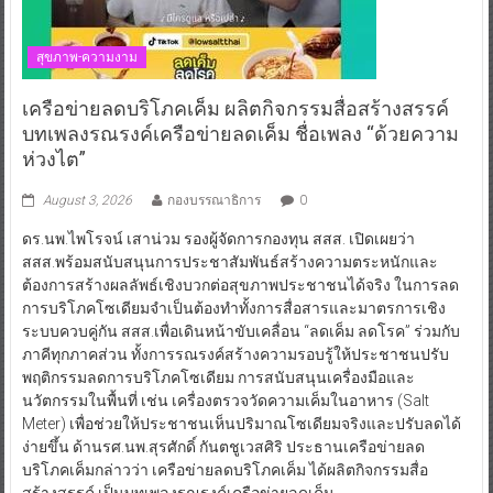
สุขภาพ-ความงาม
เครือข่ายลดบริโภคเค็ม ผลิตกิจกรรมสื่อสร้างสรรค์
บทเพลงรณรงค์เครือข่ายลดเค็ม ชื่อเพลง “ด้วยความ
ห่วงไต”
August 3, 2026
กองบรรณาธิการ
0
ดร.นพ.ไพโรจน์ เสาน่วม รองผู้จัดการกองทุน สสส. เปิดเผยว่า
สสส.พร้อมสนับสนุนการประชาสัมพันธ์สร้างความตระหนักและ
ต้องการสร้างผลลัพธ์เชิงบวกต่อสุขภาพประชาชนได้จริง ในการลด
การบริโภคโซเดียมจำเป็นต้องทำทั้งการสื่อสารและมาตรการเชิง
ระบบควบคู่กัน สสส.เพื่อเดินหน้าขับเคลื่อน “ลดเค็ม ลดโรค” ร่วมกับ
ภาคีทุกภาคส่วน ทั้งการรณรงค์สร้างความรอบรู้ให้ประชาชนปรับ
พฤติกรรมลดการบริโภคโซเดียม การสนับสนุนเครื่องมือและ
นวัตกรรมในพื้นที่ เช่น เครื่องตรวจวัดความเค็มในอาหาร (Salt
Meter) เพื่อช่วยให้ประชาชนเห็นปริมาณโซเดียมจริงและปรับลดได้
ง่ายขึ้น ด้านรศ.นพ.สุรศักดิ์ กันตชูเวสศิริ ประธานเครือข่ายลด
บริโภคเค็มกล่าวว่า เครือข่ายลดบริโภคเค็ม ได้ผลิตกิจกรรมสื่อ