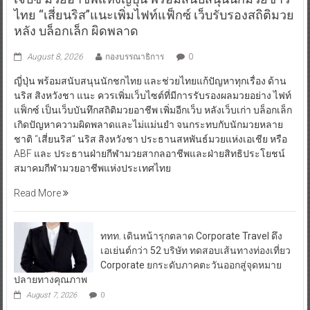
ไทย “เสี่ยนริส”แนะเพิ่มไฟท์แฟ็กซ์ เว็บรับรองสถิติมวย
หลัง บล็อกเล็ก ผิดพลาด
August 8, 2026
กองบรรณาธิการ
0
ญี่ปุ่น พร้อมสนับสนุนนักชกไทย และช่วยไทยแก้ปัญหาทุกเรื่อง ด้าน
นริส สิงหวังชา แนะ ควรเพิ่มเว็บไซต์ที่มีการรับรองผลมวยอย่าง ไฟท์
แฟ็กซ์ เป็นเว็บบันทึกสถิติมวยอาชีพ เพิ่มอีกเว็บ หลังเว็บเก่า บล็อกเล็ก
เกิดปัญหาความผิดพลาดและไม่แม่นยำ จนกระทบกับนักมวยหลาย
ชาติ “เสี่ยนริส” นริส สิงหวังชา ประธานสหพันธ์มวยแห่งเอเชีย หรือ
ABF และ ประธานฝ่ายกีฬามวยสากลอาชีพและฝ่ายสิทธิประโยชน์
สมาคมกีฬามวยอาชีพแห่งประเทศไทย
Read More
ททท. เดินหน้ารุกตลาด Corporate Travel ดึง
เอเย่นต์กว่า 52 บริษัท ทดสอบเส้นทางท่องเที่ยว
Corporate ยกระดับภาคตะวันออกสู่จุดหมาย
ปลายทางคุณภาพ
August 7, 2026
0