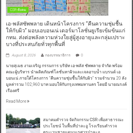
CSR-สังคม
เอ-พลัสซัพพลาย เดินหน้าโครงการ “คืนความชุ่มชื้น
ให้กับผิว” มอบเอบอนเน่ เดอร์มาโลชั่นยูเรียเข้มข้นแก่
กทม. ส่งต่อพลังความห่วงใยสู่ผู้สูงอายุและกลุ่มเปราะ
บางที่ประสบภัยทั่วทุกพื้นที่
August 8, 2026
กองบรรณาธิการ
0
นายสุเมธ งามเจริญ กรรมการ บริษัท เอ-พลัส ซัพพลาย จำกัด พร้อม
คณะผู้บริหาร นำผลิตภัณฑ์โลชั่นทาผิวและเจลอาบน้ำ แบรนด์ เอ
บอนเน่ ภายใต้โครงการ “คืนความชุ่มชื้นให้กับผิว” รวมจำนวน 20 ลัง
มูลค่ารวม 102,960 บาท มอบให้กับกรุงเทพมหานคร โดยมี นายณรงค์
เรืองศรี
Read More
สมาคมตำรวจ จัดกิจกรรม CSR เพื่อสาธารณะ
ประโยชน์ ในพื้นที่ป่าละอู โรงเรียนตำรวจ
ตระเวนชายแดนนเรศวรป่าละอู