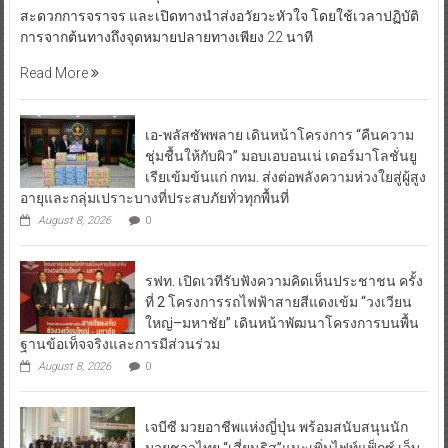
สะดวกการจราจร และเปิดทางนำส่งอวัยวะหัวใจ โดยใช้เวลาปฏิบัติ
การจากต้นทางถึงจุดหมายปลายทางเพียง 22 นาที
Read More
เอ-พลัสซัพพลาย เดินหน้าโครงการ “คืนความ
ชุ่มชื้นให้กับผิว” มอบเอบอนเน่ เดอร์มาโลชั่นยู
เรียเข้มข้นแก่ กทม. ส่งต่อพลังความห่วงใยสู่ผู้สูง
อายุและกลุ่มเปราะบางที่ประสบภัยทั่วทุกพื้นที่
August 8, 2026
0
รฟท. เปิดเวทีรับฟังความคิดเห็นประชาชน ครั้ง
ที่ 2 โครงการรถไฟฟ้าสายสีแดงเข้ม “วงเวียน
ใหญ่–มหาชัย” เดินหน้าพัฒนาโครงการบนพื้น
ฐานข้อเท็จจริงและการมีส่วนร่วม
August 8, 2026
0
เจบีซี มวยอาชีพแห่งญี่ปุ่น พร้อมสนับสนุนนัก