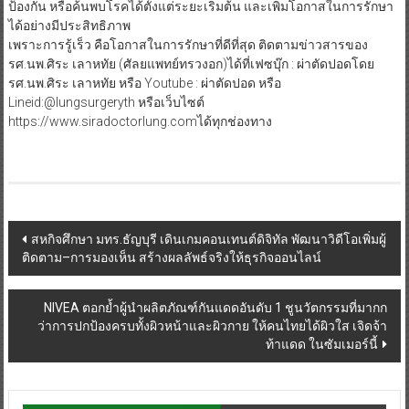
รศ.นพ.ศิระ เลาหทัย (ศัลยแพทย์ทรวงอก)ได้ที่เฟซบุ๊ก : ผ่าตัดปอดโดย
รศ.นพ.ศิระ เลาหทัย หรือ Youtube : ผ่าตัดปอด หรือ
Lineid:@lungsurgeryth หรือเว็บไซต์
https://www.siradoctorlung.comได้ทุกช่องทาง
Post
สหกิจศึกษา มทร.ธัญบุรี เดินเกมคอนเทนต์ดิจิทัล พัฒนาวิดีโอเพิ่มผู้
ติดตาม–การมองเห็น สร้างผลลัพธ์จริงให้ธุรกิจออนไลน์
navigation
NIVEA ตอกย้ำผู้นำผลิตภัณฑ์กันแดดอันดับ 1 ชูนวัตกรรมที่มากก
ว่าการปกป้องครบทั้งผิวหน้าและผิวกาย ให้คนไทยได้ผิวใส เจิดจ้า
ท้าแดด ในซัมเมอร์นี้
You May Also Like