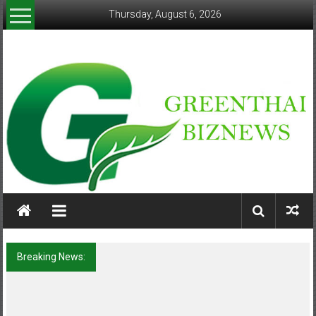
Skip
Thursday, August 6, 2026
to
content
greenthaibiznews.com
Breaking News:
ฟุตซอลไทย เสมอ เวียดนาม 3-3 ลุ้นคว้าแชมป์
คอนติเนนทัล 2026 นัดสุดท้าย