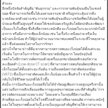
แวดล้อม ยกตัวอย่างเช่น การกลายพันธุ์ของยีนบางชนิดที่พบได้บ่อยในผู้
ป่วยเอเชียที่ไม่สูบบุหรี่ ส่งผลให้เซลล์ปอดเจริญเติบโตผิดปกติและพัฒนา
เป็นมะเร็งในที่สุด ซึ่งสิ่งที่ควรตระหนักคือ มะเร็งปอดในระยะแรกมักไม่มี
อาการ หรือมีอาการเพียงเล็กน้อย เช่น ไอเรื้อรัง เหนื่อยง่าย หรือเจ็บ
หน้าอกเล็กน้อย ทำให้ผู้ป่วยจำนวนมากมาพบแพทย์ในระยะที่โรคลุกลาม
แล้ว ซึ่งส่งผลต่อโอกาสในการรักษา
อย่างไรก็ตาม ข่าวดีคือ หากสามารถตรวจพบมะเร็งปอดได้ตั้งแต่ระยะ
เริ่มต้น โอกาสในการรักษาให้หายขาดยังมีสูงมาก โดยปัจจุบันมี
เทคโนโลยีการตรวจคัดกรองด้วยเครื่องเอกซเรย์คอมพิวเตอร์ความ
ละเอียดต่ำ (Low-dose CT scan) ที่สามารถตรวจพบก้อนผิดปกติขนาด
เล็กในปอดได้ตั้งแต่ระยะเริ่มต้น รวมถึงเทคนิคการผ่าตัดส่องกล้อง
(VATS) ซึ่งเป็นการผ่าตัดแผลเล็ก เจ็บน้อย และฟื้นตัวเร็ว ช่วยให้ผู้ป่วย
กลับไปใช้ชีวิตตามปกติได้เร็วขึ้น
ดังนั้น การป้องกันมะเร็งปอดจึงไม่ได้จำกัดอยู่เพียงการงดสูบบุหรี่เท่านั้น
แต่รวมถึงการหลีกเลี่ยงมลพิษ การดูแลสุขภาพปอด และที่สำคัญคือ “การ
ตรวจคัดกรองอย่างเหมาะสม” โดยเฉพาะในกลุ่มที่มีความเสี่ยง
ท้ายที่สุด มะเร็งปอดไม่ใช่โรคที่ไกลตัวอย่างที่หลายคนคิด การตระหนักรู้
และใส่ใจสุขภาพตั้งแต่วันนี้ อาจเป็นกุญแจสำคัญที่ช่วยให้เราสามารถ
ป้องกัน หรือค้นพบโรคได้ตั้งแต่ระยะเริ่มต้น และเพิ่มโอกาสในการรักษา
ได้อย่างมีประสิทธิภาพ
เพราะการรู้เร็ว คือโอกาสในการรักษาที่ดีที่สุด ติดตามข่าวสารของ