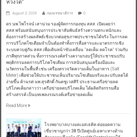
ดร.นพ.ไพโรจน์ เสาน่วม รองผู้จัดการกองทุน สสส. เปิดเผยว่า
สสส.พร้อมสนับสนุนการประชาสัมพันธ์สร้างความตระหนักและ
ต้องการสร้างผลลัพธ์เชิงบวกต่อสุขภาพประชาชนได้จริง ในการลด
การบริโภคโซเดียมจำเป็นต้องทำทั้งการสื่อสารและมาตรการเชิง
ระบบควบคู่กัน สสส.เพื่อเดินหน้าขับเคลื่อน “ลดเค็ม ลดโรค” ร่วมกับ
ภาคีทุกภาคส่วน ทั้งการรณรงค์สร้างความรอบรู้ให้ประชาชนปรับ
พฤติกรรมลดการบริโภคโซเดียม การสนับสนุนเครื่องมือและ
นวัตกรรมในพื้นที่ เช่น เครื่องตรวจวัดความเค็มในอาหาร (Salt
Meter) เพื่อช่วยให้ประชาชนเห็นปริมาณโซเดียมจริงและปรับลดได้
ง่ายขึ้น ด้านรศ.นพ.สุรศักดิ์ กันตชูเวสศิริ ประธานเครือข่ายลด
บริโภคเค็มกล่าวว่า เครือข่ายลดบริโภคเค็ม ได้ผลิตกิจกรรมสื่อ
สร้างสรรค์ เป็นบทเพลงรณรงค์เครือข่ายลดเค็ม
Read More
โรงพยาบาลบางมดเอสเธติค ต่อยอดความ
เชี่ยวชาญกว่า 38 ปีเปิดศูนย์เฉพาะทางด้าน
ศัลยกรรมดึงหน้า (Facelift Center)ภายใต้
แนวคิด THE NEW ERA OF FACELIFT ยกระดับมาตรฐานศัลยกรรมดึง
หน้าของไทยสู่เอเชีย