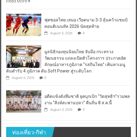
ฟุตซอลไทย เสมอ เวียดนาม 3-3 ลุ้นคว้าแชมป์
คอนติเนนทัล 2026 นัดสุดท้าย
August 6, 2026
0
มูลนิธิกองทุนนิยมไทย จับมือ กระทรวง
วัฒนธรรม แถลงเปิดตัวโครงการ ประกวดอัต
ลักษณ์อาหารภูมิภาค “รสถิ่นไทย” เฟ้นหาเมนู
ต้นตำรับ 4 ภูมิภาค ดัน Soft Power สู่ระดับโลก
August 6, 2026
0
อดีตแข้งดังทีมชาติ ยุคบุกเบิก “วัดสุทธิฯ”รวมพล
งาน “สิงห์สะพานปลา” คืนถิ่น 8 ส.ค.นี้
August 3, 2026
0
ท่องเที่ยว-กีฬา