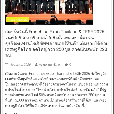
ประชาสัมพันธ์
สตาร์ทวันนี้ Franchise Expo Thailand & TESE 2026
วันที่ 6-9 ส.ค.69 ฮอลล์ 6-8 เมืองทองธานีพบทัพ
ธุรกิจ&แฟรนไชส์ ซัพพลายเออร์สินค้า เติมรายได้ช่วย
เศรษฐกิจไทย ลดใหญ่กว่า 250 บูธ คาดเงินสะพัด 220
ลบ.
August 6, 2026
กองบรรณาธิการ
0
เปิดงานวันแรก Franchise Expo Thailand & TESE 2026 จัดใหญ่จัด
เต็มด้วยทัพธุรกิจ&แฟรนไชส์ ซัพพลายเออร์สินค้าศักยภาพและ
โมเดลธุรกิจสร้างอาชีพไว้อย่างครบวงจรในงานเดียว พร้อมแนวร่วม
แฟรนไชส์โครงการ “ไทยช่วยไทย แฟรนไชส์สร้างอาชีพ พลัส” ที่รัฐ
ช่วยจ่ายค่าแฟรนไชส์ 50% มาเสริมทัพในงาน รวมกว่า 250 บูธ บน
พื้นที่ 15,000 ตารางเมตร หวังเป็นทางเลือกสร้างรายได้เพิ่มและพยุง
เศรษฐกิจไทยให้ฟื้นตัว เสิร์ฟครบจบในงานด้วยสินเชื่อ
Read More