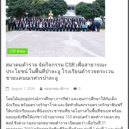
CSR-สังคม
สมาคมตำรวจ จัดกิจกรรม CSR เพื่อสาธารณะ
ประโยชน์ ในพื้นที่ป่าละอู โรงเรียนตำรวจตระเวน
ชายแดนนเรศวรป่าละอู
August 1, 2026
กองบรรณาธิการ
0
โดยได้มอบอุปกรณ์การศึกษา,การกีฬา และทุนการศึกษาให้กับเด็ก
นักเรียน พร้อมตรวจรักษาโรค และจัดทำทันตกรรมตรวจรักษาฟันฟรี
ให้แก่นักเรียนและพี่น้องประชาชนที่ขาดโอกาสในพื้นที่ชนบท พร้อม
มอบถุงยังชีพให้แก่ชาวบ้านยากจน 150 ครอบครัว พลตำรวจเอก สม
พงษ์ ชิงดวง รองนายกสมาคมตำรวจ เปิดเผยว่า เมื่อวันที่ 31
กรกฎาคม 2569 หลักสูตรวัคซีนชีวิตเพื่อสังคม รุ่นที่ 1,รุ่นที่ 2 และรุ่นที่
3 ของสมาคมตำรวจได้ร่วมกับหน่วยงานราชการและภาคีเครือข่าย
ภาคเอกชน ดังนี้1.กองทัพอากาศ2.สำนักงานตำรวจแห่งชาติ3.สมาคม
ตำรวจ4.หลักสูตรวัคซีนชีวิตเพื่อสังคมสำหรับผู้บริหารระดับสูง5.กอง