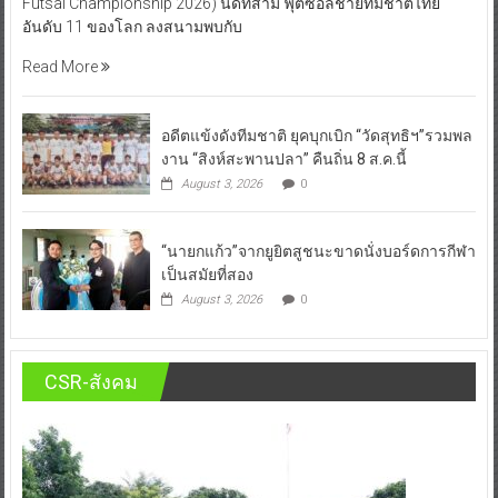
อดีตแข้งดังทีมชาติ ยุคบุกเบิก “วัดสุทธิฯ”รวมพล
งาน “สิงห์สะพานปลา” คืนถิ่น 8 ส.ค.นี้
August 3, 2026
0
“นายกแก้ว”จากยูยิตสูชนะขาดนั่งบอร์ดการกีฬา
เป็นสมัยที่สอง
August 3, 2026
0
CSR-สังคม