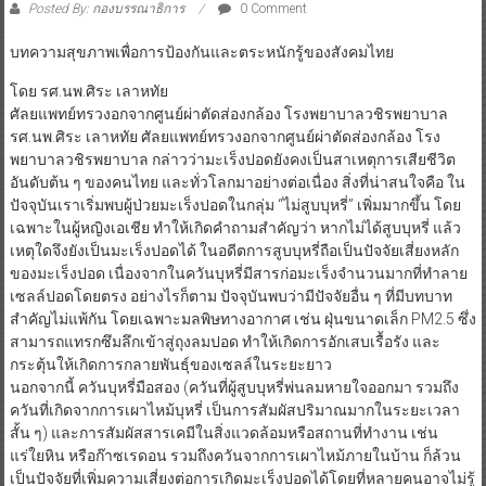
โดย รศ.นพ.ศิระ เลาหทัย
ศัลยแพทย์ทรวงอกจากศูนย์ผ่าตัดส่องกล้อง โรงพยาบาลวชิรพยาบาล
รศ.นพ.ศิระ เลาหทัย ศัลยแพทย์ทรวงอกจากศูนย์ผ่าตัดส่องกล้อง โรง
พยาบาลวชิรพยาบาล กล่าวว่ามะเร็งปอดยังคงเป็นสาเหตุการเสียชีวิต
อันดับต้น ๆ ของคนไทย และทั่วโลกมาอย่างต่อเนื่อง สิ่งที่น่าสนใจคือ ใน
ปัจจุบันเราเริ่มพบผู้ป่วยมะเร็งปอดในกลุ่ม “ไม่สูบบุหรี่” เพิ่มมากขึ้น โดย
เฉพาะในผู้หญิงเอเชีย ทำให้เกิดคำถามสำคัญว่า หากไม่ได้สูบบุหรี่ แล้ว
เหตุใดจึงยังเป็นมะเร็งปอดได้ ในอดีตการสูบบุหรี่ถือเป็นปัจจัยเสี่ยงหลัก
ของมะเร็งปอด เนื่องจากในควันบุหรี่มีสารก่อมะเร็งจำนวนมากที่ทำลาย
เซลล์ปอดโดยตรง อย่างไรก็ตาม ปัจจุบันพบว่ามีปัจจัยอื่น ๆ ที่มีบทบาท
สำคัญไม่แพ้กัน โดยเฉพาะมลพิษทางอากาศ เช่น ฝุ่นขนาดเล็ก PM2.5 ซึ่ง
สามารถแทรกซึมลึกเข้าสู่ถุงลมปอด ทำให้เกิดการอักเสบเรื้อรัง และ
กระตุ้นให้เกิดการกลายพันธุ์ของเซลล์ในระยะยาว
นอกจากนี้ ควันบุหรี่มือสอง (ควันที่ผู้สูบบุหรี่พ่นลมหายใจออกมา รวมถึง
ควันที่เกิดจากการเผาไหม้บุหรี่ เป็นการสัมผัสปริมาณมากในระยะเวลา
สั้น ๆ) และการสัมผัสสารเคมีในสิ่งแวดล้อมหรือสถานที่ทำงาน เช่น
แร่ใยหิน หรือก๊าซเรดอน รวมถึงควันจากการเผาไหม้ภายในบ้าน ก็ล้วน
เป็นปัจจัยที่เพิ่มความเสี่ยงต่อการเกิดมะเร็งปอดได้โดยที่หลายคนอาจไม่รู้
ตัวและ
อีกหนึ่งปัจจัยสำคัญคือ “พันธุกรรม” และการกลายพันธุ์ของยีนในเซลล์
ปอด ซึ่งสามารถเกิดขึ้นได้เองตามธรรมชาติ หรือถูกกระตุ้นจากสิ่ง