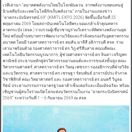
เวทีเสวนา “อนาคตพลังงานไทยในโลกผันผวน: จากพลังงานทดแทนสู่
นิวเคลียร์และเทคโนโลยีกักเก็บพลังงาน” ภายในงานแถลงข่าว
“ลาดกระบังนิทรรศน์ 69” (KMITL EXPO 2026) จัดขึ้นเมื่อวันที่ 25
พฤษภาคม 2569 โดยสถาบันเทคโนโลยีพระจอมเกล้าเจ้าคุณทหาร
ลาดกระบัง (สจล.) รวบรวมผู้เชี่ยวชาญร่วมวิเคราะห์ทิศทางพลังงานยุค
ใหม่ พร้อมย้ำบทบาทการพัฒนางานวิจัยและกำลังคนรองรับอุตสาหกรรม
อนาคต โดยมี รองศาสตราจารย์ ดร.คมสัน มาลีสี อธิการบดี สจล. ร่วม
เสวนาพร้อมด้วย รองศาสตราจารย์ ดร.วิภู ศรีสืบสาย คณบดีคณะ
เทคโนโลยีนวัตกรรมบูรณาการ, ผู้ช่วยศาสตราจารย์ ดร.จินดา เจริญพร
พาณิชย์ ประธานหลักสูตรวิศวกรรมยานยนต์และการขนส่งขั้นสูง คณะ
วิศวกรรมศาสตร์, ศาสตราจารย์ ดร.วิษณุ เพชรภา รองอธิการบดีฝ่ายวิจัย
และนวัตกรรม, ศาสตราจารย์ ดร.เชรษฐา รัตนพันธ์ อาจารย์ประจำภาค
วิชาฟิสิกส์ คณะวิทยาศาสตร์ และ รองศาสตราจารย์ ดร.มนตรี วิบูลย
รัตน์ ประธานกรรมการมาตรฐานดาต้าเซ็นเตอร์และเมืองอัจฉริยะ พร้อม
เชิญชวนผู้สนใจร่วมเปิดโลกแห่งนวัตกรรมในงาน “ลาดกระบังนิทรรศน์
2569” ระหว่างวันที่ 1 – 6 กันยายน 2569 ณ สจล.