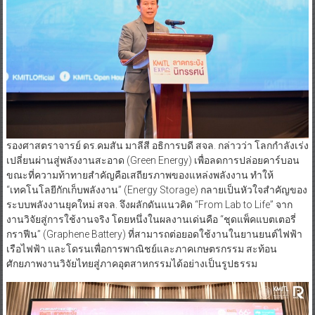
รองศาสตราจารย์ ดร.คมสัน มาลีสี อธิการบดี สจล. กล่าวว่า โลกกำลังเร่ง
เปลี่ยนผ่านสู่พลังงานสะอาด (Green Energy) เพื่อลดการปล่อยคาร์บอน
ขณะที่ความท้าทายสำคัญคือเสถียรภาพของแหล่งพลังงาน ทำให้
“เทคโนโลยีกักเก็บพลังงาน” (Energy Storage) กลายเป็นหัวใจสำคัญของ
ระบบพลังงานยุคใหม่ สจล. จึงผลักดันแนวคิด “From Lab to Life” จาก
งานวิจัยสู่การใช้งานจริง โดยหนึ่งในผลงานเด่นคือ “ชุดแพ็คแบตเตอรี่
กราฟีน” (Graphene Battery) ที่สามารถต่อยอดใช้งานในยานยนต์ไฟฟ้า
เรือไฟฟ้า และโดรนเพื่อการพาณิชย์และภาคเกษตรกรรม สะท้อน
ศักยภาพงานวิจัยไทยสู่ภาคอุตสาหกรรมได้อย่างเป็นรูปธรรม