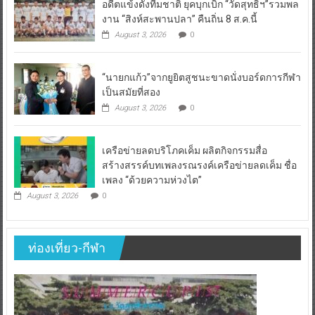
อดีตแข้งดังทีมชาติ ยุคบุกเบิก “วัดสุทธิฯ”รวมพล
งาน “สิงห์สะพานปลา” คืนถิ่น 8 ส.ค.นี้
August 3, 2026
0
“นายกแก้ว”จากยูยิตสูชนะขาดนั่งบอร์ดการกีฬา
เป็นสมัยที่สอง
August 3, 2026
0
เครือข่ายลดบริโภคเค็ม ผลิตกิจกรรมสื่อ
สร้างสรรค์บทเพลงรณรงค์เครือข่ายลดเค็ม ชื่อ
เพลง “ด้วยความห่วงไต”
August 3, 2026
0
ท่องเที่ยว-กีฬา