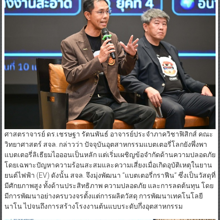
ศาสตราจารย์ ดร.เชรษฐา รัตนพันธ์ อาจารย์ประจำภาควิชาฟิสิกส์ คณะ
วิทยาศาสตร์ สจล. กล่าวว่า ปัจจุบันอุตสาหกรรมแบตเตอรี่โลกยังพึ่งพา
แบตเตอรี่ลิเธียมไอออนเป็นหลัก แต่เริ่มเผชิญข้อจำกัดด้านความปลอดภัย
โดยเฉพาะปัญหาความร้อนสะสมและความเสี่ยงเมื่อเกิดอุบัติเหตุในยาน
ยนต์ไฟฟ้า (EV) ดังนั้น สจล. จึงมุ่งพัฒนา “แบตเตอรี่กราฟีน” ซึ่งเป็นวัสดุที่
มีศักยภาพสูง ทั้งด้านประสิทธิภาพ ความปลอดภัย และการลดต้นทุน โดย
มีการพัฒนาอย่างครบวงจรตั้งแต่การผลิตวัสดุ การพัฒนาเทคโนโลยี
นาโน ไปจนถึงการสร้างโรงงานต้นแบบระดับกึ่งอุตสาหกรรม