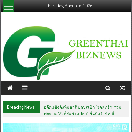
Skip
Thursday, August 6, 2026
to
content
greenthaibiznews.com
Breaking News:
“นายกแก้ว”จากยูยิตสูชนะขาดนั่งบอร์ดการ
กีฬาเป็นสมัยที่สอง