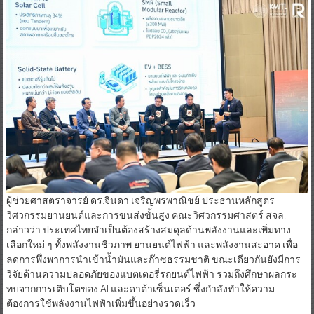
ผู้ช่วยศาสตราจารย์ ดร.จินดา เจริญพรพาณิชย์ ประธานหลักสูตร
วิศวกรรมยานยนต์และการขนส่งขั้นสูง คณะวิศวกรรมศาสตร์ สจล.
กล่าวว่า ประเทศไทยจำเป็นต้องสร้างสมดุลด้านพลังงานและเพิ่มทาง
เลือกใหม่ ๆ ทั้งพลังงานชีวภาพ ยานยนต์ไฟฟ้า และพลังงานสะอาด เพื่อ
ลดการพึ่งพาการนำเข้าน้ำมันและก๊าซธรรมชาติ ขณะเดียวกันยังมีการ
วิจัยด้านความปลอดภัยของแบตเตอรี่รถยนต์ไฟฟ้า รวมถึงศึกษาผลกระ
ทบจากการเติบโตของ AI และดาต้าเซ็นเตอร์ ซึ่งกำลังทำให้ความ
ต้องการใช้พลังงานไฟฟ้าเพิ่มขึ้นอย่างรวดเร็ว