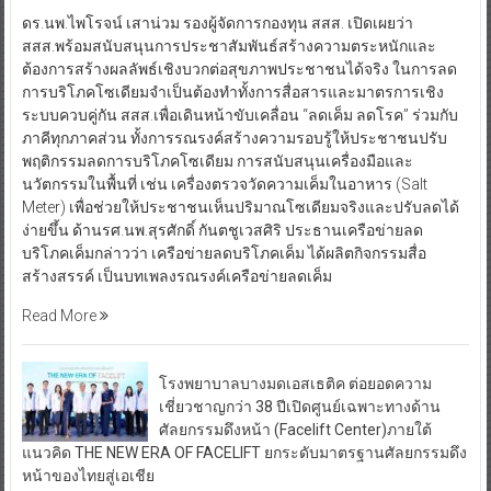
ดร.นพ.ไพโรจน์ เสาน่วม รองผู้จัดการกองทุน สสส. เปิดเผยว่า
สสส.พร้อมสนับสนุนการประชาสัมพันธ์สร้างความตระหนักและ
ต้องการสร้างผลลัพธ์เชิงบวกต่อสุขภาพประชาชนได้จริง ในการลด
การบริโภคโซเดียมจำเป็นต้องทำทั้งการสื่อสารและมาตรการเชิง
ระบบควบคู่กัน สสส.เพื่อเดินหน้าขับเคลื่อน “ลดเค็ม ลดโรค” ร่วมกับ
ภาคีทุกภาคส่วน ทั้งการรณรงค์สร้างความรอบรู้ให้ประชาชนปรับ
พฤติกรรมลดการบริโภคโซเดียม การสนับสนุนเครื่องมือและ
นวัตกรรมในพื้นที่ เช่น เครื่องตรวจวัดความเค็มในอาหาร (Salt
Meter) เพื่อช่วยให้ประชาชนเห็นปริมาณโซเดียมจริงและปรับลดได้
ง่ายขึ้น ด้านรศ.นพ.สุรศักดิ์ กันตชูเวสศิริ ประธานเครือข่ายลด
บริโภคเค็มกล่าวว่า เครือข่ายลดบริโภคเค็ม ได้ผลิตกิจกรรมสื่อ
สร้างสรรค์ เป็นบทเพลงรณรงค์เครือข่ายลดเค็ม
Read More
โรงพยาบาลบางมดเอสเธติค ต่อยอดความ
เชี่ยวชาญกว่า 38 ปีเปิดศูนย์เฉพาะทางด้าน
ศัลยกรรมดึงหน้า (Facelift Center)ภายใต้
แนวคิด THE NEW ERA OF FACELIFT ยกระดับมาตรฐานศัลยกรรมดึง
หน้าของไทยสู่เอเชีย