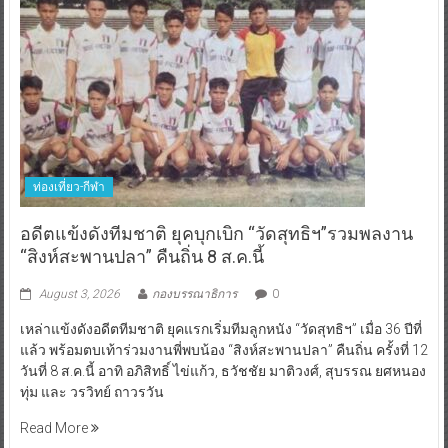
ท่องเที่ยว-กีฬา
อดีตแข้งดังทีมชาติ ยุคบุกเบิก “วัดสุทธิฯ”รวมพลงาน
“สิงห์สะพานปลา” คืนถิ่น 8 ส.ค.นี้
August 3, 2026
กองบรรณาธิการ
0
เหล่าแข้งดังอดีตทีมชาติ ยุคแรกเริ่มทีมลูกหนัง “วัดสุทธิฯ” เมื่อ 36 ปีที่
แล้ว พร้อมตบเท้าร่วมงานพี่พบน้อง “สิงห์สะพานปลา” คืนถิ่น ครั้งที่ 12
วันที่ 8 ส.ค.นี้ อาทิ อภิสิทธิ์ ไข่แก้ว, ธวัชชัย มาติวงศ์, สุบรรณ ยศหนอง
ทุ่ม และ วรวิทย์ ถาวรวัน
Read More