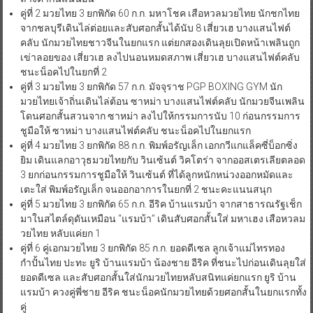
คู่ที่ 2 มวยไทย 3 ยกพิกัด 60 ก.ก. มหาโชค เสือหวลมวยไทย นักชกไทย
จากชลบุรีเดินไล่ต่อยและสับศอกสั้นได้นับ 8 เสี่ยวเฮ บางแสนไฟต์
คลับ นักมวยไทยชาวจีนในยกแรก แต่ยกสองเดินลุยเปิดหน้าเพลินถูก
เข่าลอยของ เสี่ยวเฮ ลงไปนอนหมดสภาพ เสี่ยวเฮ บางแสนไฟต์คลับ
ชนะน็อคไปในยกที่ 2
คู่ที่ 3 มวยไทย 3 ยกพิกัด 57 ก.ก. มัจจุราช PGP BOXING GYM นัก
มวยไทยเจ้าถิ่นเดินไล่ต้อน ซาหม่า บางแสนไฟต์คลับ นักมวยจีนเพลิน
โดนศอกสั้นสวนจาก ซาหม่า ลงไปให้กรรมการนับ 10 ก่อนกรรมการ
ชูมือให้ ซาหม่า บางแสนไฟต์คลับ ชนะน็อคไปในยกแรก
คู่ที่ 4 มวยไทย 3 ยกพิกัด 88 ก.ก. พิมพ์อรัญเล็ก เอกกวีแกแล็คซี่บ็อกซิ่ง
ยิม เดินแลกอาวุธมวยไทยกับ วินเซ้นต์ วิคโตร่า จากออสเตรเลียตลอด
3 ยกก่อนกรรมการชูมือให้ วินเซ้นต์ ที่ได้ลูกหนักหน่วงออกหมัดและ
เตะใส่ พิมพ์อรัญเล็ก จนออกอาการในยกที่ 2 ชนะคะแนนสนุก
คู่ที่ 5 มวยไทย 3 ยกพิกัด 65 ก.ก. อีริค บ้านแรมบ้า จากสาธารณรัฐเช็ก
มาในสไตล์ดุดันเหมือน “แรมบ้า” เดินสับศอกสั้นใส่ มหาเฮง เสือหวลม
วยไทย หลับแค่ยก 1
คู่ที่ 6 คู่เอกมวยไทย 3 ยกพิกัด 85 ก.ก. ยอดดีเซล ลูกเจ้าแม่ไทรทอง
กำปั้นไทย ปะทะ ยูริ บ้านแรมบ้า น้องชาย อีริค ที่ชนะไปก่อนเดินลุยใส่
ยอดดีเซล และสับศอกสั้นใส่นักมวยไทยหลับสนิทแค่ยกแรก ยูริ บ้าน
แรมบ้า ควงคู่พี่ชาย อีริค ชนะน็อคนักมวยไทยด้วยศอกสั้นในยกแรกทั้ง
คู่