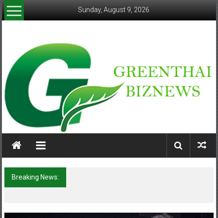
Skip
Sunday, August 9, 2026
to
content
greenthaibiznews.com
Breaking News:
ภารกิจตำรวจจราจรโครงการพระราชดำริ นำ
ส่งอวัยวะหัวใจ ดวงที่ 184 สำเร็จลุล่วง ณ
รพ.ศิริราช