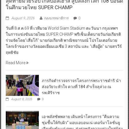
สุดท้ายมวยรอบโกลบอลเฮ้าส์ สู่บัลลังก์โลก 108 ปอนด์
ในศึกมวยไทย SUPER CHAMP
August 9, 2026
กองบรรณาธิการ
0
วันที่ 8 ส.ค.69 ที่ เวทีมวย World Siam Stadium ตะวันนา กรุงเทพฯ
ในการแข่งขันมวยไทย SUPER CHAMP พรีเซ็นเต็ดบายวันก่อเกียรติ
ร่วมจัดโดย”เสี่ยโก้” นายก่อเกียรติ พาณิชยารมณ์ โปรโมเตอร์มวย
โลกเจ้าของรางวัลยอดเยี่ยมเอเชีย 3 สถาบัน และ “เสี่ยอู๊ด” นายสรวีร์
ฤทธิชัย
Read More
ภารกิจตำรวจจราจรโครงการพระราชดำริ นำ
ส่งอวัยวะหัวใจ ดวงที่ 184 สำเร็จลุล่วง ณ
รพ.ศิริราช
August 8, 2026
0
เอ-พลัสซัพพลาย เดินหน้าโครงการ “คืนความ
ชุ่มชื้นให้กับผิว” มอบเอบอนเน่ เดอร์มาโลชั่นยู
เรียเข้มข้นแก่ กทม. ส่งต่อพลังความห่วงใยสู่ผู้สูง