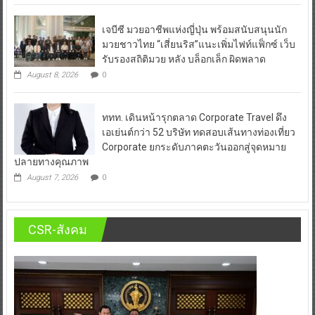
เจบีซี มวยอาชีพแห่งญี่ปุ่น พร้อมสนับสนุนนัก
มวยชาวไทย “เสี่ยนริส”แนะเพิ่มไฟท์แฟ็กซ์ เว็บ
รับรองสถิติมวย หลัง บล็อกเล็ก ผิดพลาด
August 8, 2026
0
ททท. เดินหน้ารุกตลาด Corporate Travel ดึง
เอเย่นต์กว่า 52 บริษัท ทดสอบเส้นทางท่องเที่ยว
Corporate ยกระดับภาคตะวันออกสู่จุดหมาย
ปลายทางคุณภาพ
August 7, 2026
0
CSR-สังคม