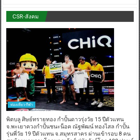
CSR-สังคม
ท่องเที่ยว-กีฬา
พิตบลู ศิษย์ทรายทอง กำปั้นดาวรุ่งวัย 15 ปีตัวแทน
จ.พะเยาควงกำปั้นชนะน็อค ณัฐพัฒน์ ทองไสล กำปั้น
รุ่นพี่วัย 19 ปีตัวแทน จ.สมุทรสาคร ผ่านเข้ารอบ 8 คน