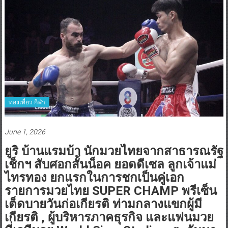
ท่องเที่ยว-กีฬา
June 1, 2026
ยูริ บ้านแรมบ้า นักมวยไทยจากสาธารณรัฐ
เช็กฯ สับศอกสั้นน็อค ยอดดีเซล ลูกเจ้าแม่
ไทรทอง ยกแรกในการชกเป็นคู่เอก
รายการมวยไทย SUPER CHAMP พรีเซ็น
เต็ดบายวันก่อเกียรติ ท่ามกลางแขกผู้มี
เกียรติ , ผู้บริหารภาคธุรกิจ และแฟนมวย