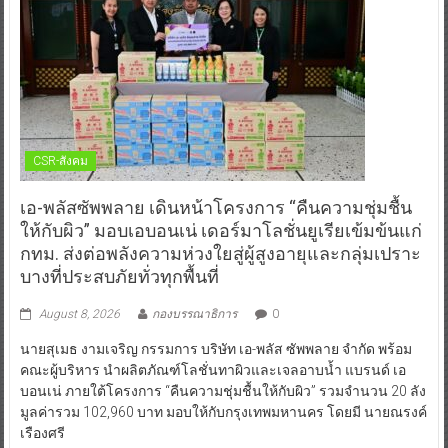
CSR-สังคม
เอ-พลัสซัพพลาย เดินหน้าโครงการ “คืนความชุ่มชื้น
ให้กับผิว” มอบเอบอนเน่ เดอร์มาโลชั่นยูเรียเข้มข้นแก่
กทม. ส่งต่อพลังความห่วงใยสู่ผู้สูงอายุและกลุ่มเปราะ
บางที่ประสบภัยทั่วทุกพื้นที่
August 8, 2026
กองบรรณาธิการ
0
นายสุเมธ งามเจริญ กรรมการ บริษัท เอ-พลัส ซัพพลาย จำกัด พร้อม
คณะผู้บริหาร นำผลิตภัณฑ์โลชั่นทาผิวและเจลอาบน้ำ แบรนด์ เอ
บอนเน่ ภายใต้โครงการ “คืนความชุ่มชื้นให้กับผิว” รวมจำนวน 20 ลัง
มูลค่ารวม 102,960 บาท มอบให้กับกรุงเทพมหานคร โดยมี นายณรงค์
เรืองศรี