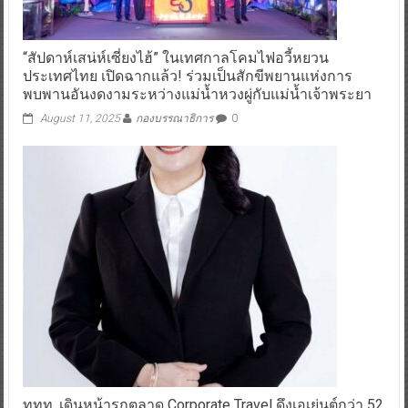
“สัปดาห์เสน่ห์เซี่ยงไฮ้” ในเทศกาลโคมไฟอวี้หยวน
ประเทศไทย เปิดฉากแล้ว! ร่วมเป็นสักขีพยานแห่งการ
พบพานอันงดงามระหว่างแม่น้ำหวงผู่กับแม่น้ำเจ้าพระยา
August 11, 2025
กองบรรณาธิการ
0
ททท. เดินหน้ารุกตลาด Corporate Travel ดึงเอเย่นต์กว่า 52