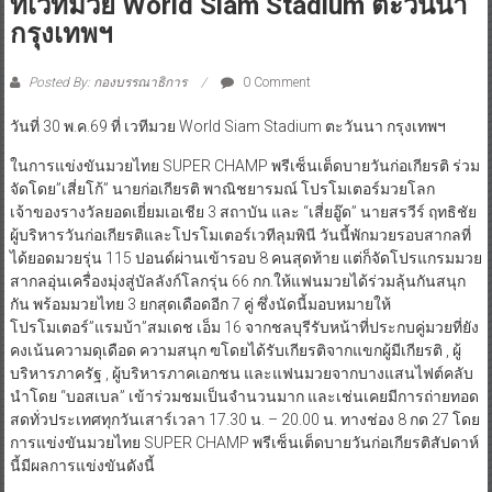
ที่เวทีมวย World Siam Stadium ตะวันนา
กรุงเทพฯ
Posted By: กองบรรณาธิการ
0 Comment
วันที่ 30 พ.ค.69 ที่ เวทีมวย World Siam Stadium ตะวันนา กรุงเทพฯ
ในการแข่งขันมวยไทย SUPER CHAMP พรีเซ็นเต็ดบายวันก่อเกียรติ ร่วม
จัดโดย”เสี่ยโก้” นายก่อเกียรติ พาณิชยารมณ์ โปรโมเตอร์มวยโลก
เจ้าของรางวัลยอดเยี่ยมเอเชีย 3 สถาบัน และ “เสี่ยอู๊ด” นายสรวีร์ ฤทธิชัย
ผู้บริหารวันก่อเกียรติและโปรโมเตอร์เวทีลุมพินี วันนี้พักมวยรอบสากลที่
ได้ยอดมวยรุ่น 115 ปอนด์ผ่านเข้ารอบ 8 คนสุดท้าย แต่ก็จัดโปรแกรมมวย
สากลอุ่นเครื่องมุ่งสู่บัลลังก์โลกรุ่น 66 กก.ให้แฟนมวยได้ร่วมลุ้นกันสนุก
กัน พร้อมมวยไทย 3 ยกสุดเดือดอีก 7 คู่ ซึ่งนัดนี้มอบหมายให้
โปรโมเตอร์”แรมบ้า”สมเดช เอ็ม 16 จากชลบุรีรับหน้าที่ประกบคู่มวยที่ยัง
คงเน้นความดุเดือด ความสนุก ฃโดยได้รับเกียรติจากแขกผู้มีเกียรติ , ผู้
บริหารภาครัฐ , ผู้บริหารภาคเอกชน และแฟนมวยจากบางแสนไฟต์คลับ
นำโดย “บอสเบล” เข้าร่วมชมเป็นจำนวนมาก และเช่นเคยมีการถ่ายทอด
สดทั่วประเทศทุกวันเสาร์เวลา 17.30 น. – 20.00 น. ทางช่อง 8 กด 27 โดย
การแข่งขันมวยไทย SUPER CHAMP พรีเซ็นเต็ดบายวันก่อเกียรติสัปดาห์
นี้มีผลการแข่งขันดังนี้