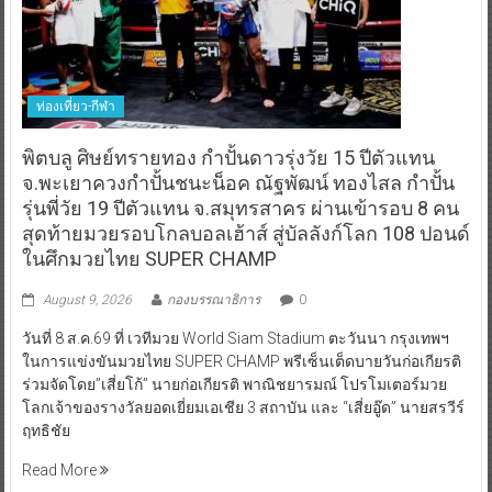
ท่องเที่ยว-กีฬา
พิตบลู ศิษย์ทรายทอง กำปั้นดาวรุ่งวัย 15 ปีตัวแทน
จ.พะเยาควงกำปั้นชนะน็อค ณัฐพัฒน์ ทองไสล กำปั้น
รุ่นพี่วัย 19 ปีตัวแทน จ.สมุทรสาคร ผ่านเข้ารอบ 8 คน
สุดท้ายมวยรอบโกลบอลเฮ้าส์ สู่บัลลังก์โลก 108 ปอนด์
ในศึกมวยไทย SUPER CHAMP
August 9, 2026
กองบรรณาธิการ
0
วันที่ 8 ส.ค.69 ที่ เวทีมวย World Siam Stadium ตะวันนา กรุงเทพฯ
ในการแข่งขันมวยไทย SUPER CHAMP พรีเซ็นเต็ดบายวันก่อเกียรติ
ร่วมจัดโดย”เสี่ยโก้” นายก่อเกียรติ พาณิชยารมณ์ โปรโมเตอร์มวย
โลกเจ้าของรางวัลยอดเยี่ยมเอเชีย 3 สถาบัน และ “เสี่ยอู๊ด” นายสรวีร์
ฤทธิชัย
Read More