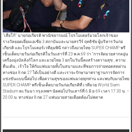
“เสี่ยโก้” นายก่อเกียรติ พาณิชยารมณ์ โปรโมเตอร์มวยโลกเจ้าของ
รางวัลยอดเยี่ยมเอเชีย 3 สถาบันและนายสรวีร์ ฤทธิชัย ผู้บริหารวันก่อ
เกียรติ และโปรโมเตอร์เวทีลุมพินี กล่าวถึงมวยไทย SUPER CHAMP พรี
เซ็นเต็ดบายวันก่อเกียรติในวันเสาร์ที่ 23 พ.ค.69 ว่า “การจัดมวยสากลอุ่น
เครื่องมุ่งบัลลังก์โลก และมวยไทย 3 ยกในวันนี้คงสร้างความสุข , ความ
ตื่นเต้น , เร้าใจ ให้กับแฟนมวยทั้งในสนามและที่ชมการถ่ายทอดสดผ่าน
ทางช่อง 8 กด 27 ได้เป็นอย่างดี และเราจะรักษามาตราฐานการจัดการ
แข่งขันแบบนี้ต่อไป เพื่อความสุขของแฟนมวยทุกท่าน และพบกับมวยไทย
SUPER CHAMP พรีเซ็นเต็ดบายวันก่อเกียรติที่ เวทีมวย World Siam
Stadium ตะวันนา กรุงเทพฯ นัดต่อไปวันเสาร์ที่ 6 มิ.ย 69 เวลา 17.30 น. –
20.00 น. ทางช่อง 8 กด 27 แฟนมวยสายเดือดต้องไม่พลาด