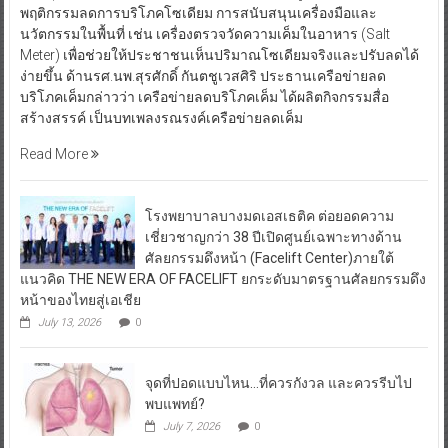
พฤติกรรมลดการบริโภคโซเดียม การสนับสนุนเครื่องมือและ
นวัตกรรมในพื้นที่ เช่น เครื่องตรวจวัดความเค็มในอาหาร (Salt
Meter) เพื่อช่วยให้ประชาชนเห็นปริมาณโซเดียมจริงและปรับลดได้
ง่ายขึ้น ด้านรศ.นพ.สุรศักดิ์ กันตชูเวสศิริ ประธานเครือข่ายลด
บริโภคเค็มกล่าวว่า เครือข่ายลดบริโภคเค็ม ได้ผลิตกิจกรรมสื่อ
สร้างสรรค์ เป็นบทเพลงรณรงค์เครือข่ายลดเค็ม
Read More
โรงพยาบาลบางมดเอสเธติค ต่อยอดความ
เชี่ยวชาญกว่า 38 ปีเปิดศูนย์เฉพาะทางด้าน
ศัลยกรรมดึงหน้า (Facelift Center)ภายใต้
แนวคิด THE NEW ERA OF FACELIFT ยกระดับมาตรฐานศัลยกรรมดึง
หน้าของไทยสู่เอเชีย
July 13, 2026
0
จุดที่ปอดแบบไหน…ที่ควรกังวล และควรรีบไป
พบแพทย์?
July 7, 2026
0