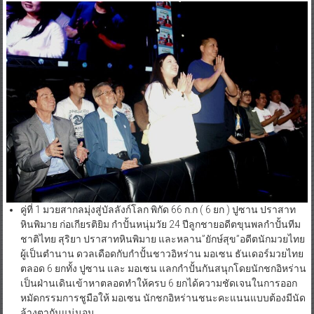
คู่ที่ 1 มวยสากลมุ่งสู่บัลลังก์โลก พิกัด 66 ก.ก ( 6 ยก ) ปูซาน ปราสาท
หินพิมาย ก่อเกียรติยิม กำปั้นหนุ่มวัย 24 ปีลูกชายอดีตขุนพลกำปั้นทีม
ชาติไทย สุริยา ปราสาทหินพิมาย และหลาน”ยักษ์สุข”อดีตนักมวยไทย
ผู้เป็นตำนาน ดวลเดือดกับกำปั้นชาวอิหร่าน มอเซน ธันเดอร์มวยไทย
ตลอด 6 ยกทั้ง ปูซาน และ มอเซน แลกกำปั้นกันสนุกโดยนักชกอิหร่าน
เป็นฝ่านเดินเข้าหาตลอดทำให้ครบ 6 ยกได้ความชัดเจนในการออก
หมัดกรรมการชูมือให้ มอเซน นักชกอิหร่านชนะคะแนนแบบต้องมีนัด
ล้างตากันแน่นอน