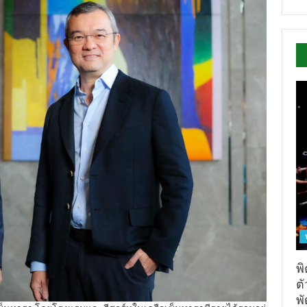
พิ
ต
พั
องเซ็นทารา โดยโรงแรมและรีสอร์ทในเครือเซ็นทารามีรายได้รวมอยู่