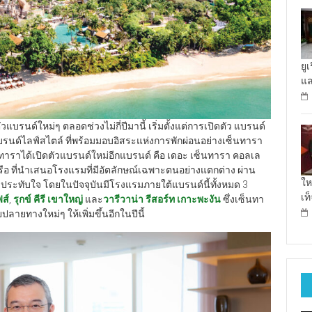
ยู
แล
บรนด์ใหม่ๆ ตลอดช่วงไม่กี่ปีมานี้ เริ่มตั้งแต่การเปิดตัว แบรนด์
แบรนด์ไลฟ์สไตล์ ที่พร้อมมอบอิสระแห่งการพักผ่อนอย่างเซ็นทารา
็นทาราได้เปิดตัวแบรนด์ใหม่อีกแบรนด์ คือ เดอะ เซ็นทารา คอลเล
ครือ ที่นำเสนอโรงแรมที่มีอัตลักษณ์เฉพาะตนอย่างแตกต่าง ผ่าน
ให
่าประทับใจ โดยในปัจจุบันมีโรงแรมภายใต้แบรนด์นี้ทั้งหมด 3
เท
ฟส์
,
รุกข์ คีรี เขาใหญ่
และ
วารีวาน่า รีสอร์ท เกาะพะงัน
ซึ่งเซ็นทา
ยทางใหม่ๆ ให้เพิ่มขึ้นอีกในปีนี้