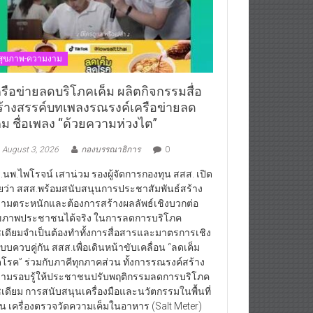
สุขภาพ-ความงาม
ครือข่ายลดบริโภคเค็ม ผลิตกิจกรรมสื่อ
ร้างสรรค์บทเพลงรณรงค์เครือข่ายลด
ค็ม ชื่อเพลง “ด้วยความห่วงไต”
August 3, 2026
กองบรรณาธิการ
0
.นพ.ไพโรจน์ เสาน่วม รองผู้จัดการกองทุน สสส. เปิด
ยว่า สสส.พร้อมสนับสนุนการประชาสัมพันธ์สร้าง
ามตระหนักและต้องการสร้างผลลัพธ์เชิงบวกต่อ
ขภาพประชาชนได้จริง ในการลดการบริโภค
เดียมจำเป็นต้องทำทั้งการสื่อสารและมาตรการเชิง
บบควบคู่กัน สสส.เพื่อเดินหน้าขับเคลื่อน “ลดเค็ม
โรค” ร่วมกับภาคีทุกภาคส่วน ทั้งการรณรงค์สร้าง
ามรอบรู้ให้ประชาชนปรับพฤติกรรมลดการบริโภค
เดียม การสนับสนุนเครื่องมือและนวัตกรรมในพื้นที่
่น เครื่องตรวจวัดความเค็มในอาหาร (Salt Meter)