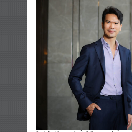
ปีพ.ศ. 2567 ที่ผ่านมา นับเป็นอีกปีแห่งความสำเร็จข