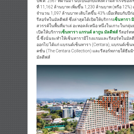
ที่ 11,162 ล้านบาท เพิ่มขึ้น 1,230 ล้านบาท (หรือ 12
จำนวน 1,097 ล้านบาท เติบโตขึ้น 43% เมื่อเทียบกับป
รีสอร์ทในมัลดีฟส์ ซึ่งล่าสุดได้เปิดให้บริการ
เซ็นทารา มิ
สวรรค์ในพื้นที่มาเล่ อะทอลล์เหนือ หนึ่งในเกาะในกลุ่
เปิดให้บริการ
เซ็นทารา แกรนด์ ลากูน มัลดีฟส์
รีสอร์ทห
นี้ ซึ่งนั่นจะทำให้เซ็นทารามีโรงแรมและรีสอร์ทในมัลด
ออกไป ได้แก่ แบรนด์เซ็นทารา (Centara), แบรนด์เซ็
คชั่น (The Centara Collection) และรีสอร์ทภายใต้ธีม
มัลดีฟส์