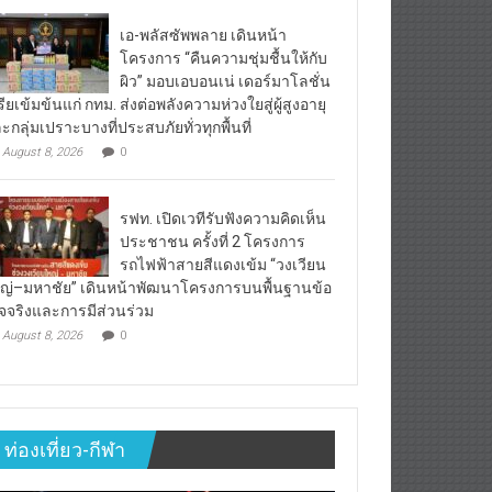
เอ-พลัสซัพพลาย เดินหน้า
โครงการ “คืนความชุ่มชื้นให้กับ
ผิว” มอบเอบอนเน่ เดอร์มาโลชั่น
เรียเข้มข้นแก่ กทม. ส่งต่อพลังความห่วงใยสู่ผู้สูงอายุ
ะกลุ่มเปราะบางที่ประสบภัยทั่วทุกพื้นที่
August 8, 2026
0
รฟท. เปิดเวทีรับฟังความคิดเห็น
ประชาชน ครั้งที่ 2 โครงการ
รถไฟฟ้าสายสีแดงเข้ม “วงเวียน
ญ่–มหาชัย” เดินหน้าพัฒนาโครงการบนพื้นฐานข้อ
็จจริงและการมีส่วนร่วม
August 8, 2026
0
ท่องเที่ยว-กีฬา