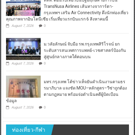
ททท. ต้อนรับเที่ยวบินปฐมฤกษ์สายการบิน
TransNusa Airlines เส้นทางจาการ์ตา-
กรุงเทพฯ เสริม Air Connectivity ดึงนักท่องเที่ยว
คุณภาพจากอินโดนีเซีย เริ่มเที่ยวแรกบินแรก 6 สิงหาคมนี้
August 7, 2026
0
ม.วลัยลักษณ์ จับมือ รพ.กรุงเทพสิริโรจน์ ยก
ระดับสารสนเทศการแพทย์-เวชศาสตร์ป้องกัน
สู่ศูนย์กลางภาคใต้ตอนบน
August 7, 2026
0
มทร.กรุงเทพ โต้ข่าวเท็จยันดำเนินงานตามธร
รมาภิบาล แจงชัด MOU–หลักสูตร–วีซ่าถูกต้อง
ตามกฎหมาย พร้อมจ่อดำเนินคดีผู้บิดเบือน
ข้อมูล
August 7, 2026
0
ท่องเที่ยว-กีฬา