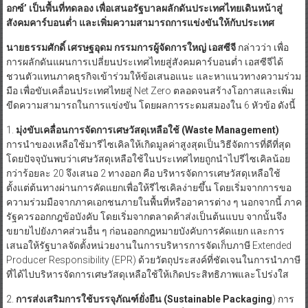
อกซ์’ เป็นพื้นที่ทดลอง เพื่อ
เสนอรัฐบาลผลักดันประเทศไทย
เดินหน้าสู่
สังคมคาร์บอนต่ำ
และ
เพิ่ม
ความสามารถการ
แข่งขันให้
กับ
ประเทศ
นายธรรมศักดิ์ เศรษฐอุดม กรรมการผู้จัดการใหญ่ เอสซีจี
กล่าวว่า เพื่อ
การผลักดันแผนการเปลี่ยนประเทศไทยสู่สังคมคาร์บอนต่ำ เอสซีจีได้
ชวนตัวแทนภาคธุรกิจเข้าร่วมให้ข้อเสนอแนะ และหาแนวทางความร่วม
มือ เพื่อขับเคลื่อนประเทศไทยสู่ Net Zero ตลอดจนสร้างโอกาสและเพิ่ม
ขีดความสามารถในการแข่งขัน โดยผลการระดมสมองใน 6 หัวข้อ ดังนี้
1.
มุ่งขับเคลื่อนการจัดการเศษวัสดุเหลือใช้
(
Waste Management)
การนำของเหลือใช้มารีไซเคิลให้เกิดมูลค่าสูงสุดเป็นวิธีจัดการที่ดีที่สุด
โดยปัจจุบันพบว่าเศษวัสดุเหลือใช้ในประเทศไทยถูกนำไปรีไซเคิลน้อย
กว่าร้อยละ 20 จึงเสนอ 2 ทางออก คือ บริหารจัดการเศษวัสดุเหลือใช้
ตั้งแต่ต้นทางผ่านการคัดแยกเพื่อให้รีไซเคิลง่ายขึ้น โดยเริ่มจากการขอ
ความร่วมมือจากภาคเอกชนภายในพื้นที่หรืออาคารต่าง ๆ นอกจากนี้ ภาค
รัฐควรออกกฎข้อบังคับ โดยเริ่มจากตลาดค้าส่งเป็นต้นแบบ จากนั้นจึง
ขยายไปยังภาคส่วนอื่น ๆ ก่อนออกกฎหมายบังคับการคัดแยก และการ
เสนอให้รัฐบาลจัดตั้งหน่วยงานในการบริหารการจัดเก็บภาษี Extended
Producer Responsibility (EPR) ด้วยวัตถุประสงค์ที่ชัดเจนในการนำภาษี
ที่ได้ไปบริหารจัดการเศษวัสดุเหลือใช้ให้เกิดประสิทธิภาพและโปร่งใส
2.
การ
ส่งเสริมการใช้บรรจุภัณฑ์ยั่งยืน
(
Sustainable Packaging
) การ