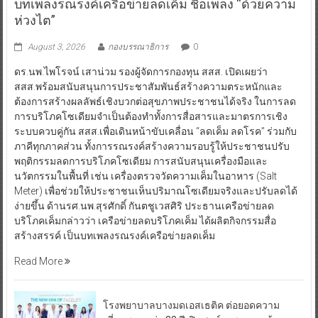
บทเพลงรณรงค์เครือข่ายลดเค็ม ชื่อเพลง “ด้วยความ
ห่วงไต”
August 3, 2026
กองบรรณาธิการ
0
ดร.นพ.ไพโรจน์ เสาน่วม รองผู้จัดการกองทุน สสส. เปิดเผยว่า
สสส.พร้อมสนับสนุนการประชาสัมพันธ์สร้างความตระหนักและ
ต้องการสร้างผลลัพธ์เชิงบวกต่อสุขภาพประชาชนได้จริง ในการลด
การบริโภคโซเดียมจำเป็นต้องทำทั้งการสื่อสารและมาตรการเชิง
ระบบควบคู่กัน สสส.เพื่อเดินหน้าขับเคลื่อน “ลดเค็ม ลดโรค” ร่วมกับ
ภาคีทุกภาคส่วน ทั้งการรณรงค์สร้างความรอบรู้ให้ประชาชนปรับ
พฤติกรรมลดการบริโภคโซเดียม การสนับสนุนเครื่องมือและ
นวัตกรรมในพื้นที่ เช่น เครื่องตรวจวัดความเค็มในอาหาร (Salt
Meter) เพื่อช่วยให้ประชาชนเห็นปริมาณโซเดียมจริงและปรับลดได้
ง่ายขึ้น ด้านรศ.นพ.สุรศักดิ์ กันตชูเวสศิริ ประธานเครือข่ายลด
บริโภคเค็มกล่าวว่า เครือข่ายลดบริโภคเค็ม ได้ผลิตกิจกรรมสื่อ
สร้างสรรค์ เป็นบทเพลงรณรงค์เครือข่ายลดเค็ม
Read More
โรงพยาบาลบางมดเอสเธติค ต่อยอดความ