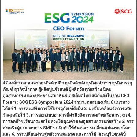
47
องค์กรเอกชนจากธุรกิจ
ค้าปลีก
ธุรกิจ
ค้าส่ง ธุรกิจอสังหา
ฯ
ธุรกิจบรรจุ
ภัณฑ์ ธุรกิจน้ำตาล ผู้ผลิตปูนซีเมนต์ ผู้ผลิตวัสดุก่อสร้าง นิคม
อุตสาหกรรม
และ
ประธานสมาพันธ์เอสเอ็มอีไทย
ผนึกพลังในงาน
CEO
Forum :
SCG
ESG Symposium 2024
ร่วมระดมสมองเฟ้น
6
แนวทาง
ได้แก่
1
. การ
ส่งเสริมการใช้บรรจุภัณฑ์ยั่งยืน
2. มุ่งขับเคลื่อนจัดการเศษ
วัสดุเหลือใช้ 3. การออกแบบอาคารที่คำนึงถึงการลดก๊าซเรือนกระจก 4.
การลดก๊าซเรือนกระจกในห่วงโซ่คุณค่าของอุตสาหกรรมก่อสร้าง 5. การ
ส่งเสริมผู้ประกอบการ SMEs ปรับตัวให้ทันต่อการเปลี่ยนแปลงของโลก
และ 6.
การเปลี่ยนผ่านสู่พลังงานสะอาด และ
การใช้ ‘สระบุรีแซนด์บ็