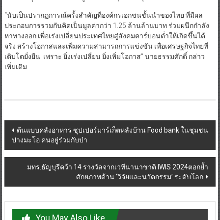
“นับเป็นปรากฏการณ์ครั้งสำคัญที่องค์กรเอกชนชั้นนำของไทย ที่มีผล
ประกอบการรวมกันคิดเป็นมูลค่ากว่า 1.25 ล้านล้านบาท ร่วมผนึกกำลัง
หาทางออก เพื่อเร่งเปลี่ยนประเทศไทยสู่สังคมคาร์บอนต่ำให้เกิดขึ้นได้
จริง สร้างโอกาสและเพิ่มความสามารถการแข่งขัน เพื่อเศรษฐกิจไทยที่
เติบโตยั่งยืน เพราะ ยิ่งเร่งเปลี่ยน ยิ่งเพิ่มโอกาส” นายธรรมศักดิ์ กล่าว
เพิ่มเติม
Post
ต้นแบบคลังอาหาร ซุปเปอร์มาร์เก็ตหลังบ้าน Food bank ในชุมชน
ปางมะโอ คนอยู่ร่วมกับป่า
navigation
มทร.ธัญบุรีคว้า 14 รางวัลจากเวทีนานาชาติ IWIS 2024ตอกย้ำ
ศักยภาพด้าน ‘วิจัยและนวัตกรรม’ ระดับโลก
You May Also Like