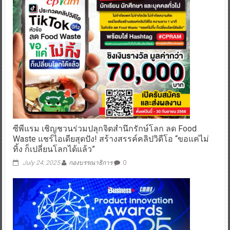
ซีพีแรม เชิญชวนร่วมปลุกจิตสำนึกรักษ์โลก ลด Food
Waste แชร์ไอเดียสุดปัง! สร้างสรรค์คลิปวิดีโอ “ขอแค่ไม่
ทิ้ง ก็เปลี่ยนโลกได้แล้ว”
July 24, 2025
กองบรรณาธิการ
0