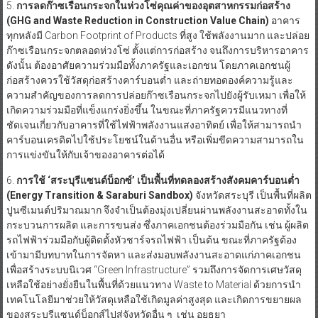
5.
การลดก๊าซเรือนกระจกในห่วงโซ่คุณค่าของอุตสาหกรรมก่อสร้าง
(
GHG and Waste Reduction in Construction Value Chain)
อาคาร
ทุกหลังมี Carbon Footprint of Products ที่สูง ใช้พลังงานมาก และปล่อย
ก๊าซเรือนกระจกตลอดห่วงโซ่ ตั้งแต่การก่อสร้าง จนถึงการบริหารอาคาร
ดังนั้น ต้องอาศัยความร่วมมือทั้งภาครัฐและเอกชน โดยภาคเอกชนผู้
ก่อสร้างควรใช้วัสดุก่อสร้างคาร์บอนต่ำ และถ่ายทอดองค์ความรู้และ
ความสำคัญของการลดการปล่อยก๊าซเรือนกระจกไปยังผู้รับเหมา เพื่อให้
เกิดความร่วมมือที่แข็งแกร่งยิ่งขึ้น ในขณะที่ภาครัฐควรมีแนวทางที่
ชัดเจนเกี่ยวกับอาคารที่ใช้ไฟฟ้าพลังงานแสงอาทิตย์ เพื่อให้สามารถนำ
คาร์บอนเครดิตไปใช้ประโยชน์ในด้านอื่น หรือเพิ่มขีดความสามารถใน
การแข่งขันให้กับเจ้าของอาคารต่อได้
6.
การใช้ ‘สระบุรีแซนด์บ็อกซ์’ เป็นพื้นที่ทดลองสร้างสังคมคาร์บอนต่ำ
(
Energy Transition & Saraburi Sandbox)
จังหวัดสระบุรี เป็นพื้นที่ผลิต
ปูนซีเมนต์ปริมาณมาก จึงจำเป็นต้องมุ่งเปลี่ยนผ่านพลังงานสะอาดทั้งใน
กระบวนการผลิต และการขนส่ง ซึ่งภาคเอกชนต้องร่วมมือกัน เช่น ผู้ผลิต
รถไฟฟ้าร่วมมือกับผู้ติดตั้งหัวชาร์จรถไฟฟ้า เป็นต้น ขณะที่ภาครัฐต้อง
เข้ามามีบทบาทในการจัดหา และส่งมอบพลังงานสะอาดแก่ภาคเอกชน
เพื่อสร้างระบบนิเวศ “Green Infrastructure” รวมถึงการจัดการเศษวัสดุ
เหลือใช้อย่างยั่งยืนในพื้นที่ด้วยแนวทาง Waste to Material ด้วยการนำ
เทคโนโลยีมาช่วยให้วัสดุเหลือใช้เกิดมูลค่าสูงสุด และเกิดการขยายผล
ของสระบุรีแซนด์บ็อกส์ไปสู่จังหวัดอื่น ๆ เช่น อยุธยา