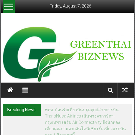
Skip
Friday, August 7, 2026
to
content
greenthaibiznews.com
Breaking News:
ททท. ต้อนรับเที่ยวบินปฐมฤกษ์สายการบิน
TransNusa Airlines เส้นทางจาการ์ตา-
กรุงเทพฯ เสริม Air Connectivity ดึงนักท่อง
เที่ยวคุณภาพจากอินโดนีเซีย เริ่มเที่ยวแรกบิน
แรก 6 สิงหาคมนี้