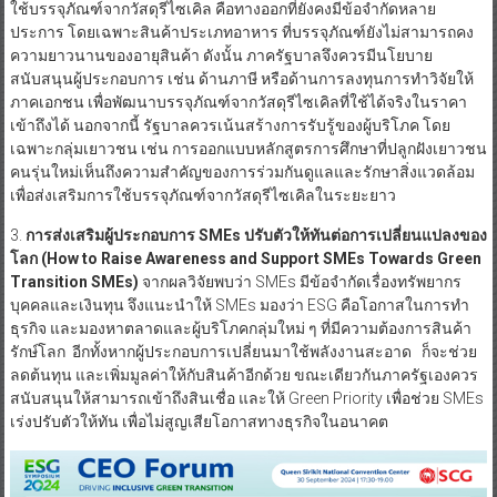
ใช้บรรจุภัณฑ์จากวัสดุรีไซเคิล คือทางออกที่ยังคงมีข้อจำกัดหลาย
ประการ โดยเฉพาะสินค้าประเภทอาหาร ที่บรรจุภัณฑ์ยังไม่สามารถคง
ความยาวนานของอายุสินค้า ดังนั้น ภาครัฐบาลจึงควรมีนโยบาย
สนับสนุนผู้ประกอบการ เช่น ด้านภาษี หรือด้านการลงทุนการทำวิจัยให้
ภาคเอกชน เพื่อพัฒนาบรรจุภัณฑ์จากวัสดุรีไซเคิลที่ใช้ได้จริงในราคา
เข้าถึงได้ นอกจากนี้ รัฐบาลควรเน้นสร้างการรับรู้ของผู้บริโภค โดย
เฉพาะกลุ่มเยาวชน เช่น การออกแบบหลักสูตรการศึกษาที่ปลูกฝังเยาวชน
คนรุ่นใหม่เห็นถึงความสำคัญของการร่วมกันดูแลและรักษาสิ่งแวดล้อม
เพื่อส่งเสริมการใช้บรรจุภัณฑ์จากวัสดุรีไซเคิลในระยะยาว
3.
การส่งเสริมผู้ประกอบการ
SMEs ปรับตัวให้ทันต่อการเปลี่ยนแปลงของ
โลก (
How to Raise Awareness and Support SMEs Towards Green
Transition SMEs)
จากผลวิจัยพบว่า SMEs มีข้อจำกัดเรื่องทรัพยากร
บุคคลและเงินทุน จึงแนะนำให้ SMEs มองว่า ESG คือโอกาสในการทำ
ธุรกิจ และมองหาตลาดและผู้บริโภคกลุ่มใหม่ ๆ ที่มีความต้องการสินค้า
รักษ์โลก อีกทั้งหากผู้ประกอบการเปลี่ยนมาใช้พลังงานสะอาด ก็จะช่วย
ลดต้นทุน และเพิ่มมูลค่าให้กับสินค้าอีกด้วย ขณะเดียวกันภาครัฐเองควร
สนับสนุนให้สามารถเข้าถึงสินเชื่อ และให้ Green Priority เพื่อช่วย SMEs
เร่งปรับตัวให้ทัน เพื่อไม่สูญเสียโอกาสทางธุรกิจในอนาคต