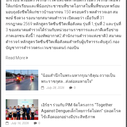
นักเรียน พร้อมตรวจรักษาโรค และจัดทำทันตกรรมตรวจรักษาฟันฟรี
ให้แก่นักเรียนและพี่น้องประชาชนที่ขาดโอกาสในพื้นที่ชนบท พร้อม
มอบถุงยังชีพให้แก่ชาวบ้านยากจน 150 ครอบครัว พลตำรวจเอก สม
พงษ์ ชิงดวง รองนายกสมาคมตำรวจ เปิดเผยว่า เมื่อวันที่ 31
กรกฎาคม 2569 หลักสูตรวัคซีนชีวิตเพื่อสังคม รุ่นที่ 1,รุ่นที่ 2 และรุ่นที่
3 ของสมาคมตำรวจได้ร่วมกับหน่วยงานราชการและภาคีเครือข่าย
ภาคเอกชน ดังนี้1.กองทัพอากาศ2.สำนักงานตำรวจแห่งชาติ3.สมาคม
ตำรวจ4.หลักสูตรวัคซีนชีวิตเพื่อสังคมสำหรับผู้บริหารระดับสูง5.กอง
บัญชาการตำรวจตระเวนชายแดน6.กองบิน
Read More
“น้อมสำนึกในพระมหากรุณาธิคุณ ถวายเป็น
พระราชกุศล…ส่งต่อลมหายใจ”
July 28, 2026
0
เอิร์ธฯ ร่วมกับ PIM จัดโครงการ “Together
Against Dengueเด็กไทยการ์ดไม่ตก” ปลอดโรค
ไข้เลือดออกอย่างมีประสิทธิภาพ
July 16, 2026
0