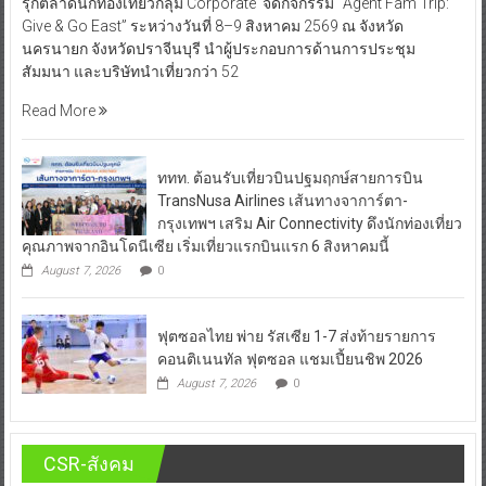
รุกตลาดนักท่องเที่ยวกลุ่ม Corporate จัดกิจกรรม “Agent Fam Trip:
Give & Go East” ระหว่างวันที่ 8–9 สิงหาคม 2569 ณ จังหวัด
นครนายก จังหวัดปราจีนบุรี นำผู้ประกอบการด้านการประชุม
สัมมนา และบริษัทนำเที่ยวกว่า 52
Read More
ททท. ต้อนรับเที่ยวบินปฐมฤกษ์สายการบิน
TransNusa Airlines เส้นทางจาการ์ตา-
กรุงเทพฯ เสริม Air Connectivity ดึงนักท่องเที่ยว
คุณภาพจากอินโดนีเซีย เริ่มเที่ยวแรกบินแรก 6 สิงหาคมนี้
August 7, 2026
0
ฟุตซอลไทย พ่าย รัสเซีย 1-7 ส่งท้ายรายการ
คอนติเนนทัล ฟุตซอล แชมเปี้ยนชิพ 2026
August 7, 2026
0
CSR-สังคม