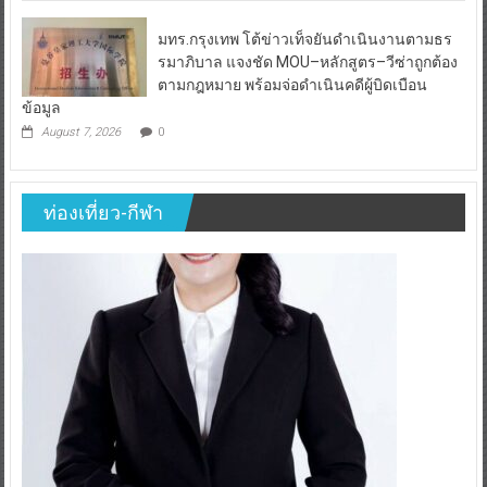
มทร.กรุงเทพ โต้ข่าวเท็จยันดำเนินงานตามธร
รมาภิบาล แจงชัด MOU–หลักสูตร–วีซ่าถูกต้อง
ตามกฎหมาย พร้อมจ่อดำเนินคดีผู้บิดเบือน
ข้อมูล
August 7, 2026
0
ท่องเที่ยว-กีฬา