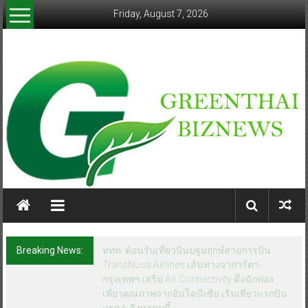
Skip
Friday, August 7, 2026
to
content
greenthaibiznews.com
Breaking News:
ททท. ต้อนรับเที่ยวบินปฐมฤกษ์สายการบิน
TransNusa Airlines เส้นทางจาการ์ตา-
กรุงเทพฯ เสริม Air Connectivity ดึงนักท่อง
เที่ยวคุณภาพจากอินโดนีเซีย เริ่มเที่ยวแรกบิน
แรก 6 สิงหาคมนี้