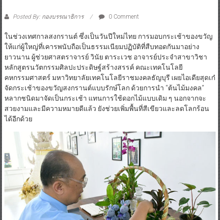
Posted By: กองบรรณาธิการ
0 Comment
ในช่วงเทศกาลสงกรานต์ ซึ่งเป็นวันปีใหม่ไทย การมอบกระเช้าของขวัญ
ให้แก่ผู้ใหญ่ที่เคารพนับถือเป็นธรรมเนียมปฏิบัติที่สืบทอดกันมาอย่าง
ยาวนาน ผู้ช่วยศาสตราจารย์ วินัย ตาระเวช อาจารย์ประจำสาขาวิชา
หลักสูตรนวัตกรรมศิลปะประดิษฐ์สร้างสรรค์ คณะเทคโนโลยี
คหกรรมศาสตร์ มหาวิทยาลัยเทคโนโลยีราชมงคลธัญบุรี เผยไอเดียสุดเก๋
จัดกระเช้าของขวัญสงกรานต์แบบรักษ์โลก ด้วยการนำ “ต้นไม้มงคล”
หลากชนิดมาจัดเป็นกระเช้า แทนการใช้ดอกไม้แบบเดิม ๆ นอกจากจะ
สวยงามและมีความหมายดีแล้ว ยังช่วยเพิ่มพื้นที่สีเขียวและลดโลกร้อน
ได้อีกด้วย