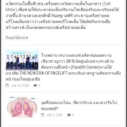
นวัตกรรมในพื้นที่ เช่น เครื่องตรวจวัดความเค็มในอาหาร (Salt
Meter) เพื่อช่วยให้ประชาชนเห็นปริมาณโซเดียมจริงและปรับลดได้
ง่ายขึ้น ด้านรศ.นพ.สุรศักดิ์ กันตชูเวสศิริ ประธานเครือข่ายลด
บริโภคเค็มกล่าวว่า เครือข่ายลดบริโภคเค็ม ได้ผลิตกิจกรรมสื่อ
สร้างสรรค์ เป็นบทเพลงรณรงค์เครือข่ายลดเค็ม
Read More
โรงพยาบาลบางมดเอสเธติค ต่อยอดความ
เชี่ยวชาญกว่า 38 ปีเปิดศูนย์เฉพาะทางด้าน
ศัลยกรรมดึงหน้า (Facelift Center)ภายใต้
แนวคิด THE NEW ERA OF FACELIFT ยกระดับมาตรฐานศัลยกรรมดึง
หน้าของไทยสู่เอเชีย
July 13, 2026
0
จุดที่ปอดแบบไหน…ที่ควรกังวล และควรรีบไป
พบแพทย์?
July 7, 2026
0