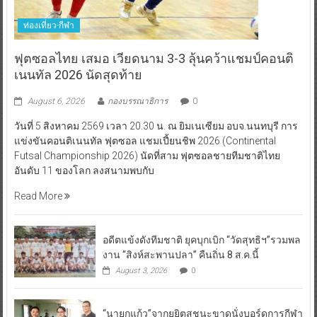
ท่องเที่ยว-กีฬา
ฟุตซอลไทย เสมอ เวียดนาม 3-3 ลุ้นคว้าแชมป์คอนติ
เนนทัล 2026 นัดสุดท้าย
August 6, 2026
กองบรรณาธิการ
0
วันที่ 5 สิงหาคม 2569 เวลา 20.30 น. ณ ยิมเนเซียม อบจ.นนทบุรี การ
แข่งขันคอนติเนนทัล ฟุตซอล แชมเปี้ยนชิพ 2026 (Continental
Futsal Championship 2026) นัดที่สาม ฟุตซอลชายทีมชาติไทย
อันดับ 11 ของโลก ลงสนามพบกับ
Read More
อดีตแข้งดังทีมชาติ ยุคบุกเบิก “วัดสุทธิฯ”รวมพล
งาน “สิงห์สะพานปลา” คืนถิ่น 8 ส.ค.นี้
August 3, 2026
0
“นายกแก้ว”จากยูยิตสูชนะขาดนั่งบอร์ดการกีฬา