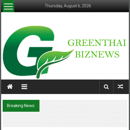
Skip
Thursday, August 6, 2026
to
content
greenthaibiznews.com
Breaking News:
มูลนิธิกองทุนนิยมไทย จับมือ กระทรวง
วัฒนธรรม แถลงเปิดตัวโครงการ ประกวดอัต
ลักษณ์อาหารภูมิภาค “รสถิ่นไทย” เฟ้นหาเมนู
ต้นตำรับ 4 ภูมิภาค ดัน Soft Power สู่ระดับโลก