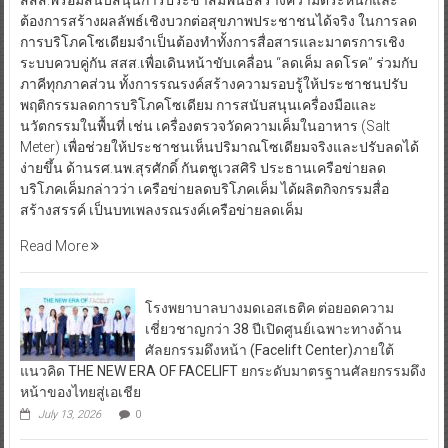
ต้องการสร้างผลลัพธ์เชิงบวกต่อสุขภาพประชาชนได้จริง ในการลด
การบริโภคโซเดียมจำเป็นต้องทำทั้งการสื่อสารและมาตรการเชิง
ระบบควบคู่กัน สสส.เพื่อเดินหน้าขับเคลื่อน “ลดเค็ม ลดโรค” ร่วมกับ
ภาคีทุกภาคส่วน ทั้งการรณรงค์สร้างความรอบรู้ให้ประชาชนปรับ
พฤติกรรมลดการบริโภคโซเดียม การสนับสนุนเครื่องมือและ
นวัตกรรมในพื้นที่ เช่น เครื่องตรวจวัดความเค็มในอาหาร (Salt
Meter) เพื่อช่วยให้ประชาชนเห็นปริมาณโซเดียมจริงและปรับลดได้
ง่ายขึ้น ด้านรศ.นพ.สุรศักดิ์ กันตชูเวสศิริ ประธานเครือข่ายลด
บริโภคเค็มกล่าวว่า เครือข่ายลดบริโภคเค็ม ได้ผลิตกิจกรรมสื่อ
สร้างสรรค์ เป็นบทเพลงรณรงค์เครือข่ายลดเค็ม
Read More
โรงพยาบาลบางมดเอสเธติค ต่อยอดความ
เชี่ยวชาญกว่า 38 ปีเปิดศูนย์เฉพาะทางด้าน
ศัลยกรรมดึงหน้า (Facelift Center)ภายใต้
แนวคิด THE NEW ERA OF FACELIFT ยกระดับมาตรฐานศัลยกรรมดึง
หน้าของไทยสู่เอเชีย
July 13, 2026
0