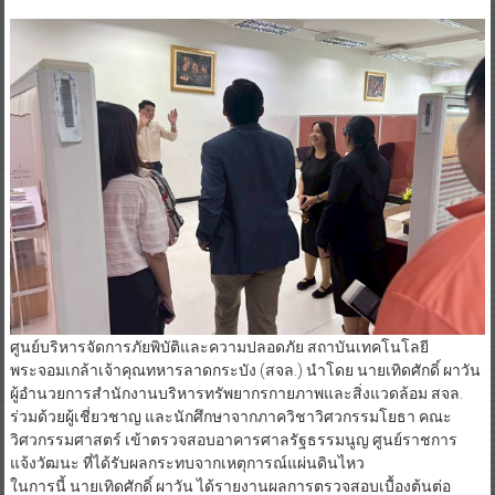
ศูนย์บริหารจัดการภัยพิบัติและความปลอดภัย สถาบันเทคโนโลยี
พระจอมเกล้าเจ้าคุณทหารลาดกระบัง (สจล.) นำโดย นายเทิดศักดิ์ ผาวัน
ผู้อำนวยการสำนักงานบริหารทรัพยากรกายภาพและสิ่งแวดล้อม สจล.
ร่วมด้วยผู้เชี่ยวชาญ และนักศึกษาจากภาควิชาวิศวกรรมโยธา คณะ
วิศวกรรมศาสตร์ เข้าตรวจสอบอาคารศาลรัฐธรรมนูญ ศูนย์ราชการ
แจ้งวัฒนะ ที่ได้รับผลกระทบจากเหตุการณ์แผ่นดินไหว
ในการนี้ นายเทิดศักดิ์ ผาวัน ได้รายงานผลการตรวจสอบเบื้องต้นต่อ