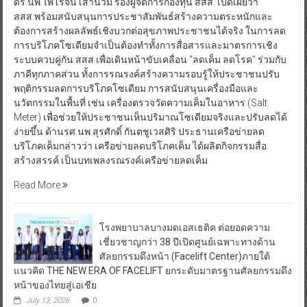
ดร.นพ.ไพโรจน์ เสาน่วม รองผู้จัดการกองทุน สสส. เปิดเผยว่า
สสส.พร้อมสนับสนุนการประชาสัมพันธ์สร้างความตระหนักและ
ต้องการสร้างผลลัพธ์เชิงบวกต่อสุขภาพประชาชนได้จริง ในการลด
การบริโภคโซเดียมจำเป็นต้องทำทั้งการสื่อสารและมาตรการเชิง
ระบบควบคู่กัน สสส.เพื่อเดินหน้าขับเคลื่อน “ลดเค็ม ลดโรค” ร่วมกับ
ภาคีทุกภาคส่วน ทั้งการรณรงค์สร้างความรอบรู้ให้ประชาชนปรับ
พฤติกรรมลดการบริโภคโซเดียม การสนับสนุนเครื่องมือและ
นวัตกรรมในพื้นที่ เช่น เครื่องตรวจวัดความเค็มในอาหาร (Salt
Meter) เพื่อช่วยให้ประชาชนเห็นปริมาณโซเดียมจริงและปรับลดได้
ง่ายขึ้น ด้านรศ.นพ.สุรศักดิ์ กันตชูเวสศิริ ประธานเครือข่ายลด
บริโภคเค็มกล่าวว่า เครือข่ายลดบริโภคเค็ม ได้ผลิตกิจกรรมสื่อ
สร้างสรรค์ เป็นบทเพลงรณรงค์เครือข่ายลดเค็ม
Read More
โรงพยาบาลบางมดเอสเธติค ต่อยอดความ
เชี่ยวชาญกว่า 38 ปีเปิดศูนย์เฉพาะทางด้าน
ศัลยกรรมดึงหน้า (Facelift Center)ภายใต้
แนวคิด THE NEW ERA OF FACELIFT ยกระดับมาตรฐานศัลยกรรมดึง
หน้าของไทยสู่เอเชีย