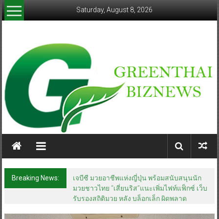
Skip
Saturday, August 8, 2026
to
content
greenthaibiznews.com
Breaking News:
ททท. เดินหน้ารุกตลาด Corporate Travel ดึง
เอเย่นต์กว่า 52 บริษัท ทดสอบเส้นทางท่องเที่ยว
Corporate ยกระดับภาคตะวันออกสู่จุดหมาย
ปลายทางคุณภาพ