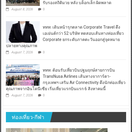
มวยชาวไทย “เสี่ยนริส”แนะเพิ่มไฟท์แฟ็กซ์ เว็บ
รับรองสถิติมวย หลัง บล็อกเล็ก ผิดพลาด
August 8, 2026
0
ททท. เดินหน้ารุกตลาด Corporate Travel ดึง
เอเย่นต์กว่า 52 บริษัท ทดสอบเส้นทางท่องเที่ยว
Corporate ยกระดับภาคตะวันออกสู่จุดหมาย
ปลายทางคุณภาพ
August 7, 2026
0
ททท. ต้อนรับเที่ยวบินปฐมฤกษ์สายการบิน
TransNusa Airlines เส้นทางจาการ์ตา-
กรุงเทพฯ เสริม Air Connectivity ดึงนักท่องเที่ยว
คุณภาพจากอินโดนีเซีย เริ่มเที่ยวแรกบินแรก 6 สิงหาคมนี้
August 7, 2026
0
ท่องเที่ยว-กีฬา