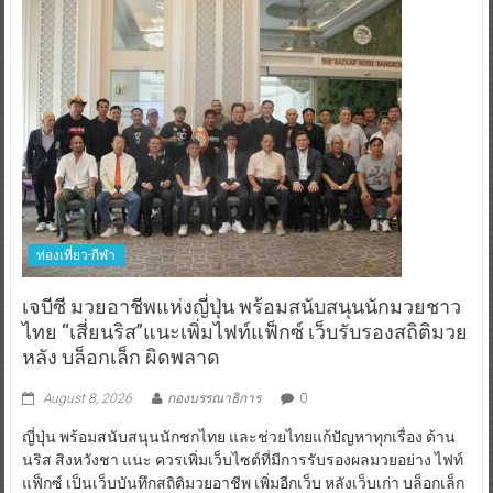
ท่องเที่ยว-กีฬา
เจบีซี มวยอาชีพแห่งญี่ปุ่น พร้อมสนับสนุนนักมวยชาว
ไทย “เสี่ยนริส”แนะเพิ่มไฟท์แฟ็กซ์ เว็บรับรองสถิติมวย
หลัง บล็อกเล็ก ผิดพลาด
August 8, 2026
กองบรรณาธิการ
0
ญี่ปุ่น พร้อมสนับสนุนนักชกไทย และช่วยไทยแก้ปัญหาทุกเรื่อง ด้าน
นริส สิงหวังชา แนะ ควรเพิ่มเว็บไซต์ที่มีการรับรองผลมวยอย่าง ไฟท์