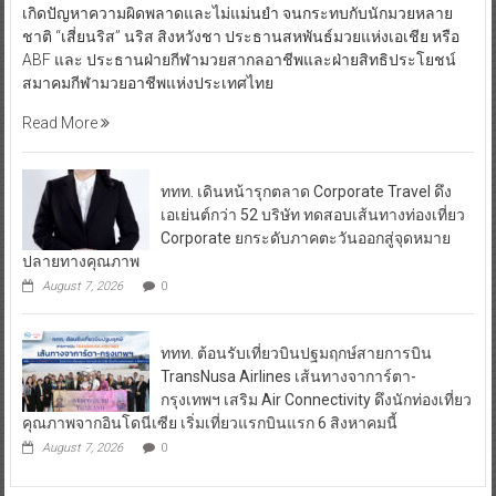
แฟ็กซ์ เป็นเว็บบันทึกสถิติมวยอาชีพ เพิ่มอีกเว็บ หลังเว็บเก่า บล็อกเล็ก
เกิดปัญหาความผิดพลาดและไม่แม่นยำ จนกระทบกับนักมวยหลาย
ชาติ “เสี่ยนริส” นริส สิงหวังชา ประธานสหพันธ์มวยแห่งเอเชีย หรือ
ABF และ ประธานฝ่ายกีฬามวยสากลอาชีพและฝ่ายสิทธิประโยชน์
สมาคมกีฬามวยอาชีพแห่งประเทศไทย
Read More
ททท. เดินหน้ารุกตลาด Corporate Travel ดึง
เอเย่นต์กว่า 52 บริษัท ทดสอบเส้นทางท่องเที่ยว
Corporate ยกระดับภาคตะวันออกสู่จุดหมาย
ปลายทางคุณภาพ
August 7, 2026
0
ททท. ต้อนรับเที่ยวบินปฐมฤกษ์สายการบิน
TransNusa Airlines เส้นทางจาการ์ตา-
กรุงเทพฯ เสริม Air Connectivity ดึงนักท่องเที่ยว
คุณภาพจากอินโดนีเซีย เริ่มเที่ยวแรกบินแรก 6 สิงหาคมนี้
August 7, 2026
0