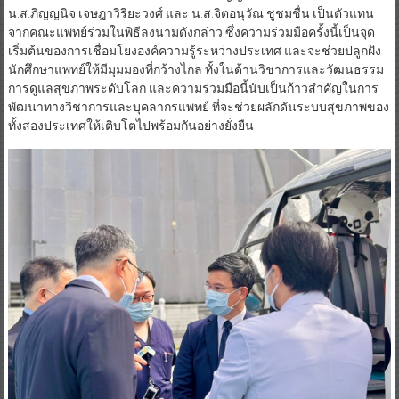
นพ.อนวัช เสริมสวรรค์ รองคณบดี ดร.ศรัญญา ไผ่แสวง รองคณบดี
น.ส.ภิญญนิจ เจษฎาวิริยะวงศ์ และ น.ส.จิตอนุวัณ ชูชมชื่น เป็นตัวแทน
จากคณะแพทย์ร่วมในพิธีลงนามดังกล่าว ซึ่งความร่วมมือครั้งนี้เป็นจุด
เริ่มต้นของการเชื่อมโยงองค์ความรู้ระหว่างประเทศ และจะช่วยปลูกฝัง
นักศึกษาแพทย์ให้มีมุมมองที่กว้างไกล ทั้งในด้านวิชาการและวัฒนธรรม
การดูแลสุขภาพระดับโลก และความร่วมมือนี้นับเป็นก้าวสำคัญในการ
พัฒนาทางวิชาการและบุคลากรแพทย์ ที่จะช่วยผลักดันระบบสุขภาพของ
ทั้งสองประเทศให้เติบโตไปพร้อมกันอย่างยั่งยืน