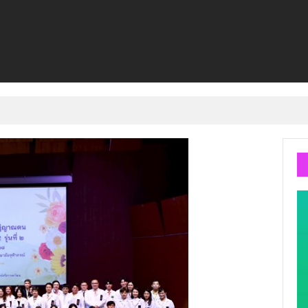
้อมสนับสนุนนักมวยชาวไทย “เสี่ยนริส”แนะเพิ่มไฟท์แฟ็กซ์ เว็บรับรองสถิติมวย