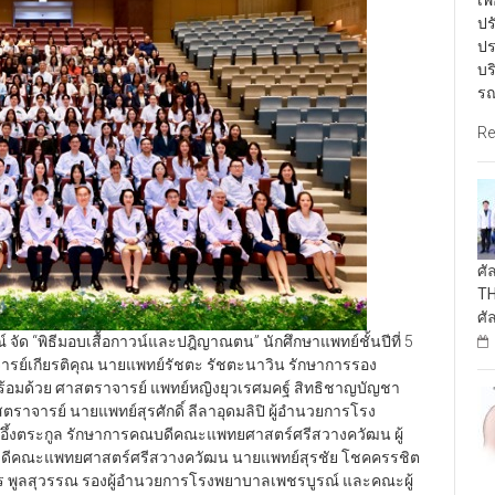
เพ
ปร
ปร
บร
รณ
Re
ศั
TH
ศั
ด “พิธีมอบเสื้อกาวน์และปฎิญาณตน” นักศึกษาแพทย์ชั้นปีที่ 5
จารย์เกียรติคุณ นายแพทย์รัชตะ รัชตะนาวิน รักษาการรอง
ร้อมด้วย ศาสตราจารย์ แพทย์หญิงยุวเรศมคฐ์ สิทธิชาญบัญชา
าจารย์ นายแพทย์สุรศักดิ์ ลีลาอุดมลิปิ ผู้อำนวยการโรง
อึ้งตระกูล รักษาการคณบดีคณะแพทยศาสตร์ศรีสวางควัฒน ผู้
คณบดีคณะแพทยศาสตร์ศรีสวางควัฒน นายแพทย์สุรชัย โชคครรชิต
พูลสุวรรณ รองผู้อำนวยการโรงพยาบาลเพชรบูรณ์ และคณะผู้