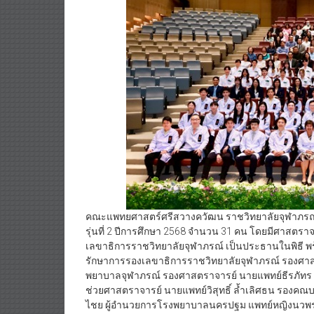
คณะแพทยศาสตร์ศรีสวางควัฒน ราชวิทยาลัยจุฬาภรณ์ จั
รุ่นที่ 2 ปีการศึกษา 2568 จำนวน 31 คน โดยมีศาสตรา
เลขาธิการราชวิทยาลัยจุฬาภรณ์ เป็นประธานในพิธี พ
รักษาการรองเลขาธิการราชวิทยาลัยจุฬาภรณ์ รองศาสตร
พยาบาลจุฬาภรณ์ รองศาสตราจารย์ นายแพทย์ธีรภัทร 
ช่วยศาสตราจารย์ นายแพทย์วิสุทธิ์ ล้ำเลิศธน รอง
ไชย ผู้อำนวยการโรงพยาบาลนครปฐม แพทย์หญิงนวพร 