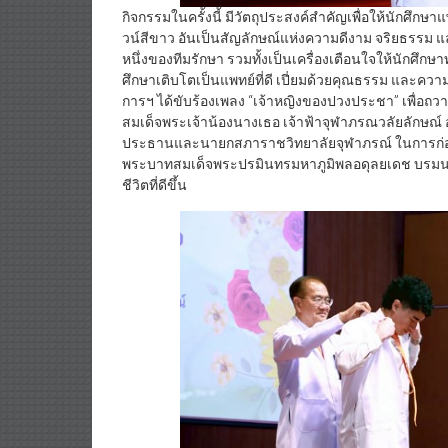
กิจกรรมในครั้งนี้ มีวัตถุประสงค์สำคัญเพื่อให้นักศึ
วน์สีขาว อันเป็นสัญลักษณ์แห่งความดีงาม จริยธรรม
หนึ่งของทีมรักษา รวมทั้งเป็นเครื่องเตือนใจให้นักศึก
ศึกษาเติบโตเป็นแพทย์ที่ดี เปี่ยมด้วยคุณธรรม และความ
การฯ ได้ขับร้องเพลง “เจ้าหญิงของปวงประชา” เพื่อถ
สมเด็จพระเจ้าน้องนางเธอ เจ้าฟ้าจุฬาภรณวลัยลักษณ์
ประธานและนายกสภาราชวิทยาลัยจุฬาภรณ์ ในการก่อตั
พระบาทสมเด็จพระปรมินทรมหาภูมิพลอดุลยเดช บรมนา
ชีวิตที่ดีขึ้น