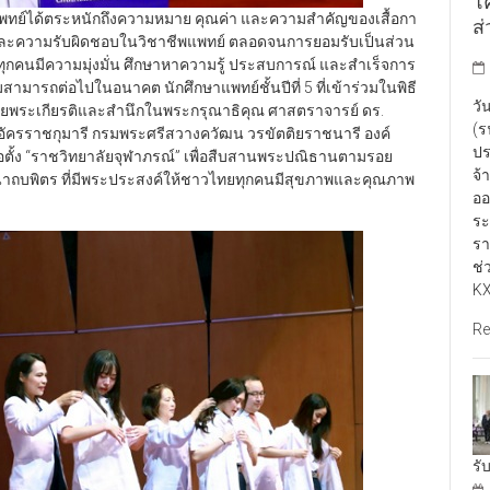
โ
กษาแพทย์ได้ตระหนักถึงความหมาย คุณค่า และความสำคัญของเสื้อกา
ส
 และความรับผิดชอบในวิชาชีพแพทย์ ตลอดจนการยอมรับเป็นส่วน
ษาทุกคนมีความมุ่งมั่น ศึกษาหาความรู้ ประสบการณ์ และสำเร็จการ
สามารถต่อไปในอนาคต นักศึกษาแพทย์ชั้นปีที่ 5 ที่เข้าร่วมในพิธี
วั
วายพระเกียรติและสำนึกในพระกรุณาธิคุณ ศาสตราจารย์ ดร.
(ร
 อัครราชกุมารี กรมพระศรีสวางควัฒน วรขัตติยราชนารี องค์
ปร
้ง “ราชวิทยาลัยจุฬาภรณ์” เพื่อสืบสานพระปณิธานตามรอย
จ้
ถบพิตร ที่มีพระประสงค์ให้ชาวไทยทุกคนมีสุขภาพและคุณภาพ
ออ
ระ
รา
ช่
KX
Re
รั