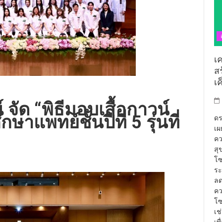
เ
ส
เ
จัด “พิธีมอบเสื้อกาวน์
แพทย์ชั้นปีที่ 5 รุ่นที่
ดร
เผ
คว
สุ
โซ
ระ
ลด
คว
โซ
เช