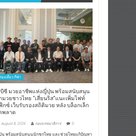
ท่องเที่ยว-กีฬา
บีซี มวยอาชีพแห่งญี่ปุ่น พร้อมสนับสนุน
ักมวยชาวไทย “เสี่ยนริส”แนะเพิ่มไฟท์
็กซ์ เว็บรับรองสถิติมวย หลัง บล็อกเล็ก
ิดพลาด
August 8, 2026
กองบรรณาธิการ
0
่ปุ่น พร้อมสนับสนุนนักชกไทย และช่วยไทยแก้ปัญหา