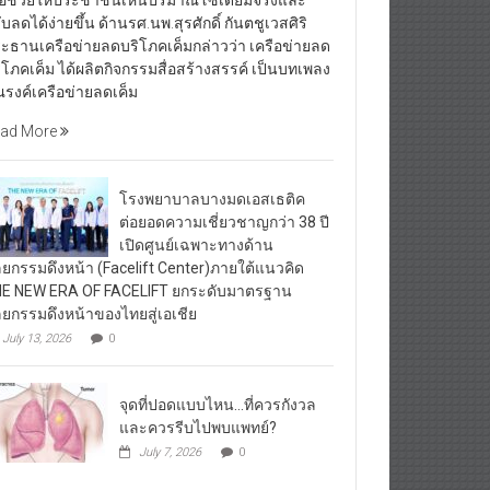
ื่อช่วยให้ประชาชนเห็นปริมาณโซเดียมจริงและ
ับลดได้ง่ายขึ้น ด้านรศ.นพ.สุรศักดิ์ กันตชูเวสศิริ
ะธานเครือข่ายลดบริโภคเค็มกล่าวว่า เครือข่ายลด
ิโภคเค็ม ได้ผลิตกิจกรรมสื่อสร้างสรรค์ เป็นบทเพลง
รงค์เครือข่ายลดเค็ม
ad More
โรงพยาบาลบางมดเอสเธติค
ต่อยอดความเชี่ยวชาญกว่า 38 ปี
เปิดศูนย์เฉพาะทางด้าน
ลยกรรมดึงหน้า (Facelift Center)ภายใต้แนวคิด
E NEW ERA OF FACELIFT ยกระดับมาตรฐาน
ลยกรรมดึงหน้าของไทยสู่เอเชีย
July 13, 2026
0
จุดที่ปอดแบบไหน…ที่ควรกังวล
และควรรีบไปพบแพทย์?
July 7, 2026
0