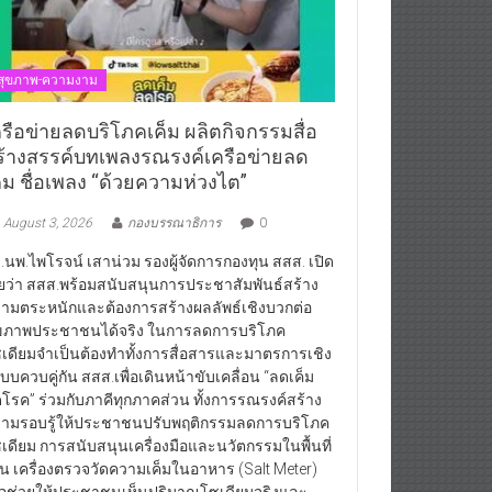
สุขภาพ-ความงาม
ครือข่ายลดบริโภคเค็ม ผลิตกิจกรรมสื่อ
ร้างสรรค์บทเพลงรณรงค์เครือข่ายลด
ค็ม ชื่อเพลง “ด้วยความห่วงไต”
August 3, 2026
กองบรรณาธิการ
0
.นพ.ไพโรจน์ เสาน่วม รองผู้จัดการกองทุน สสส. เปิด
ยว่า สสส.พร้อมสนับสนุนการประชาสัมพันธ์สร้าง
ามตระหนักและต้องการสร้างผลลัพธ์เชิงบวกต่อ
ขภาพประชาชนได้จริง ในการลดการบริโภค
เดียมจำเป็นต้องทำทั้งการสื่อสารและมาตรการเชิง
บบควบคู่กัน สสส.เพื่อเดินหน้าขับเคลื่อน “ลดเค็ม
โรค” ร่วมกับภาคีทุกภาคส่วน ทั้งการรณรงค์สร้าง
ามรอบรู้ให้ประชาชนปรับพฤติกรรมลดการบริโภค
เดียม การสนับสนุนเครื่องมือและนวัตกรรมในพื้นที่
่น เครื่องตรวจวัดความเค็มในอาหาร (Salt Meter)