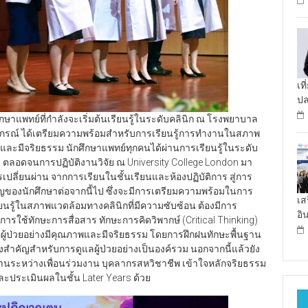
เท
ป
กศึกษาแพทย์ที่กำลังจะเริ่มต้นเรียนรู้ในระดับคลินิก ณ โรงพยาบาล
รณ์ ได้เตรียมความพร้อมสำหรับการเรียนรู้การทำงานในสภาพ
พและมีจริยธรรม นักศึกษาแพทย์ทุกคนได้ผ่านการเรียนรู้ในระดับ
 ตลอดจนการปฏิบัติงานวิจัย ณ University College London มา
ารเปลี่ยนผ่าน จากการเรียนในชั้นเรียนและห้องปฏิบัติการ สู่การ
ำคัญของนักศึกษาต่อจากนี้ไป ซึ่งจะมีการเตรียมความพร้อมในการ
เส
ียนรู้ในสภาพแวดล้อมทางคลินิกที่มีความซับซ้อน ต้องมีการ
อิ
การใช้ทักษะการสื่อสาร ทักษะการคิดวิพากษ์ (Critical Thinking)
ู้ป่วยอย่างมีคุณภาพและมีจริยธรรม โดยการฝึกฝนทักษะพื้นฐาน
่งสำคัญสำหรับการดูแลผู้ป่วยอย่างเป็นองค์รวม นอกจากนี้แล้วยัง
นระหว่างเพื่อนร่วมงาน บุคลากรสหวิชาชีพ เข้าใจหลักจริยธรรม
ประเมินผลในชั้น Later Years ด้วย