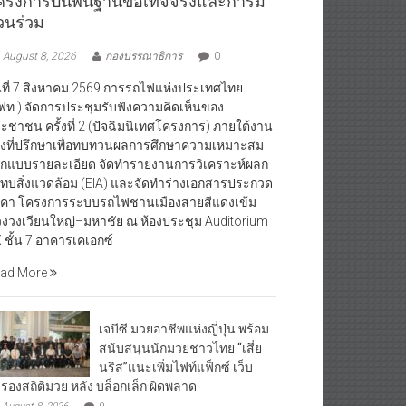
ครงการบนพื้นฐานข้อเท็จจริงและการมี
่วนร่วม
August 8, 2026
กองบรรณาธิการ
0
นที่ 7 สิงหาคม 2569 การรถไฟแห่งประเทศไทย
ฟท.) จัดการประชุมรับฟังความคิดเห็นของ
ะชาชน ครั้งที่ 2 (ปัจฉิมนิเทศโครงการ) ภายใต้งาน
างที่ปรึกษาเพื่อทบทวนผลการศึกษาความเหมาะสม
กแบบรายละเอียด จัดทำรายงานการวิเคราะห์ผลก
ทบสิ่งแวดล้อม (EIA) และจัดทำร่างเอกสารประกวด
คา โครงการระบบรถไฟชานเมืองสายสีแดงเข้ม
วงวงเวียนใหญ่–มหาชัย ณ ห้องประชุม Auditorium
 ชั้น 7 อาคารเคเอกซ์
ad More
เจบีซี มวยอาชีพแห่งญี่ปุ่น พร้อม
สนับสนุนนักมวยชาวไทย “เสี่ย
นริส”แนะเพิ่มไฟท์แฟ็กซ์ เว็บ
บรองสถิติมวย หลัง บล็อกเล็ก ผิดพลาด