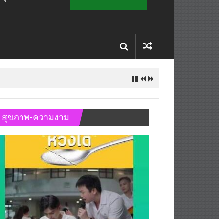
 หลัง บล็อกเล็ก ผิดพลาด
สุขภาพ-ความงาม