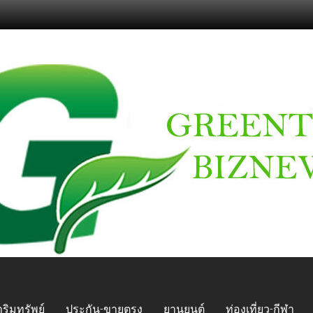
ริมทรัพย์
ประกัน-ขายตรง
ยานยนต์
ท่องเที่ยว-กีฬา