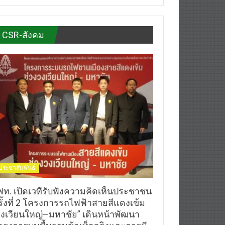
CSR-สังคม
ประชาสัมพันธ์
ฟท. เปิดเวทีรับฟังความคิดเห็นประชาชน
รั้งที่ 2 โครงการรถไฟฟ้าสายสีแดงเข้ม
วงเวียนใหญ่–มหาชัย” เดินหน้าพัฒนา