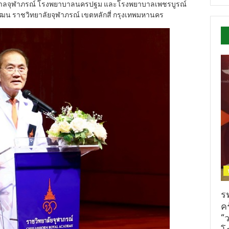
าลจุฬาภรณ์ โรงพยาบาลนครปฐม และโรงพยาบาลเพชรบูรณ์
ฒน ราชวิทยาลัยจุฬาภรณ์ เขตหลักสี่ กรุงเทพมหานคร
ร
ค
“