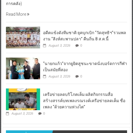
การคลัง)
Read More
อดีตแข้งดังทีมชาติ ยุคบุกเบิก “วัดสุทธิฯ”รวมพล
งาน “สิงห์สะพานปลา” คืนถิ่น 8 ส.ค.นี้
August 3, 2026
0
“นายกแก้ว”จากยูยิตสูชนะขาดนั่งบอร์ดการกีฬา
เป็นสมัยที่สอง
August 3, 2026
0
เครือข่ายลดบริโภคเค็ม ผลิตกิจกรรมสื่อ
สร้างสรรค์บทเพลงรณรงค์เครือข่ายลดเค็ม ชื่อ
เพลง “ด้วยความห่วงไต”
August 3, 2026
0