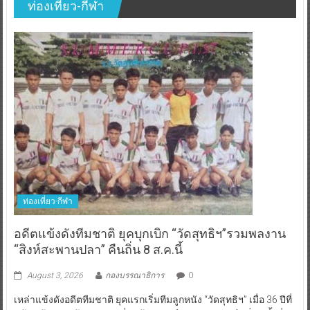
ท่องเที่ยว-กีฬา
ท่องเที่ยว-กีฬา
อดีตแข้งดังทีมชาติ ยุคบุกเบิก “วัดสุทธิฯ”รวมพลงาน
“สิงห์สะพานปลา” คืนถิ่น 8 ส.ค.นี้
August 3, 2026
กองบรรณาธิการ
0
เหล่าแข้งดังอดีตทีมชาติ ยุคแรกเริ่มทีมลูกหนัง “วัดสุทธิฯ” เมื่อ 36 ปีที่