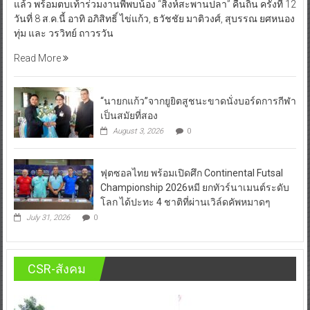
แล้ว พร้อมตบเท้าร่วมงานพี่พบน้อง “สิงห์สะพานปลา” คืนถิ่น ครั้งที่ 12
วันที่ 8 ส.ค.นี้ อาทิ อภิสิทธิ์ ไข่แก้ว, ธวัชชัย มาติวงศ์, สุบรรณ ยศหนอง
ทุ่ม และ วรวิทย์ ถาวรวัน
Read More
“นายกแก้ว”จากยูยิตสูชนะขาดนั่งบอร์ดการกีฬา
เป็นสมัยที่สอง
August 3, 2026
0
ฟุตซอลไทย พร้อมเปิดศึก Continental Futsal
Championship 2026หมี ยกทัวร์นาเมนต์ระดับ
โลก ได้ปะทะ 4 ชาติที่ผ่านเวิล์ดคัพหมาดๆ
July 31, 2026
0
CSR-สังคม