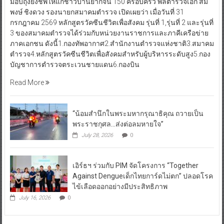
มอบถุงยังชีพให้แก่ชาวบ้านยากจน 150 ครอบครัว พลตำรวจเอก สม
พงษ์ ชิงดวง รองนายกสมาคมตำรวจ เปิดเผยว่า เมื่อวันที่ 31
กรกฎาคม 2569 หลักสูตรวัคซีนชีวิตเพื่อสังคม รุ่นที่ 1,รุ่นที่ 2 และรุ่นที่
3 ของสมาคมตำรวจได้ร่วมกับหน่วยงานราชการและภาคีเครือข่าย
ภาคเอกชน ดังนี้1.กองทัพอากาศ2.สำนักงานตำรวจแห่งชาติ3.สมาคม
ตำรวจ4.หลักสูตรวัคซีนชีวิตเพื่อสังคมสำหรับผู้บริหารระดับสูง5.กอง
บัญชาการตำรวจตระเวนชายแดน6.กองบิน
Read More
“น้อมสำนึกในพระมหากรุณาธิคุณ ถวายเป็น
พระราชกุศล…ส่งต่อลมหายใจ”
July 28, 2026
0
เอิร์ธฯ ร่วมกับ PIM จัดโครงการ “Together
Against Dengueเด็กไทยการ์ดไม่ตก” ปลอดโรค
ไข้เลือดออกอย่างมีประสิทธิภาพ
July 16, 2026
0