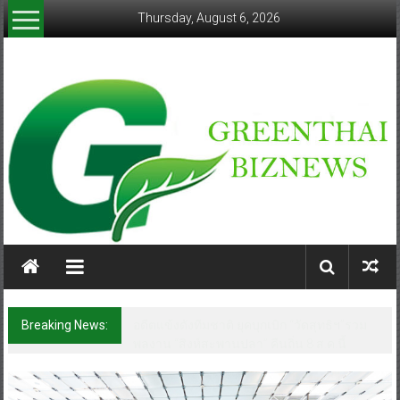
Skip
Thursday, August 6, 2026
to
content
greenthaibiznews.com
Breaking News:
อดีตแข้งดังทีมชาติ ยุคบุกเบิก “วัดสุทธิฯ”รวม
พลงาน “สิงห์สะพานปลา” คืนถิ่น 8 ส.ค.นี้