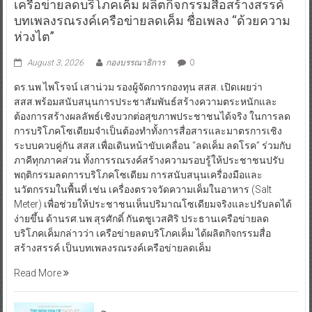
เครือข่ายลดบริโภคเค็ม ผลิตกิจกรรมสื่อสร้างสรรค์
บทเพลงรณรงค์เครือข่ายลดเค็ม ชื่อเพลง “ด้วยความ
ห่วงไต”
August 3, 2026
กองบรรณาธิการ
0
ดร.นพ.ไพโรจน์ เสาน่วม รองผู้จัดการกองทุน สสส. เปิดเผยว่า
สสส.พร้อมสนับสนุนการประชาสัมพันธ์สร้างความตระหนักและ
ต้องการสร้างผลลัพธ์เชิงบวกต่อสุขภาพประชาชนได้จริง ในการลด
การบริโภคโซเดียมจำเป็นต้องทำทั้งการสื่อสารและมาตรการเชิง
ระบบควบคู่กัน สสส.เพื่อเดินหน้าขับเคลื่อน “ลดเค็ม ลดโรค” ร่วมกับ
ภาคีทุกภาคส่วน ทั้งการรณรงค์สร้างความรอบรู้ให้ประชาชนปรับ
พฤติกรรมลดการบริโภคโซเดียม การสนับสนุนเครื่องมือและ
นวัตกรรมในพื้นที่ เช่น เครื่องตรวจวัดความเค็มในอาหาร (Salt
Meter) เพื่อช่วยให้ประชาชนเห็นปริมาณโซเดียมจริงและปรับลดได้
ง่ายขึ้น ด้านรศ.นพ.สุรศักดิ์ กันตชูเวสศิริ ประธานเครือข่ายลด
บริโภคเค็มกล่าวว่า เครือข่ายลดบริโภคเค็ม ได้ผลิตกิจกรรมสื่อ
สร้างสรรค์ เป็นบทเพลงรณรงค์เครือข่ายลดเค็ม
Read More