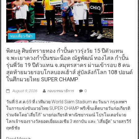
ท่องเที่ยว-กีฬา
พิตบลู ศิษย์ทรายทอง กำปั้นดาวรุ่งวัย 15 ปีตัวแทน
จ.พะเยาควงกำปั้นชนะน็อค ณัฐพัฒน์ ทองไสล กำปั้น
รุ่นพี่วัย 19 ปีตัวแทน จ.สมุทรสาคร ผ่านเข้ารอบ 8 คน
สุดท้ายมวยรอบโกลบอลเฮ้าส์ สู่บัลลังก์โลก 108 ปอนด์
ในศึกมวยไทย SUPER CHAMP
August 9, 2026
กองบรรณาธิการ
0
วันที่ 8 ส.ค.69 ที่ เวทีมวย World Siam Stadium ตะวันนา กรุงเทพฯ
ในการแข่งขันมวยไทย SUPER CHAMP พรีเซ็นเต็ดบายวันก่อเกียรติ
ร่วมจัดโดย”เสี่ยโก้” นายก่อเกียรติ พาณิชยารมณ์ โปรโมเตอร์มวย
โลกเจ้าของรางวัลยอดเยี่ยมเอเชีย 3 สถาบัน และ “เสี่ยอู๊ด” นายสรวีร์
ฤทธิชัย
Read More