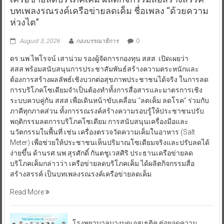
บทเพลงรณรงค์เครือข่ายลดเค็ม ชื่อเพลง “ด้วยความ
ห่วงไต”
August 3, 2026
กองบรรณาธิการ
0
ดร.นพ.ไพโรจน์ เสาน่วม รองผู้จัดการกองทุน สสส. เปิดเผยว่า
สสส.พร้อมสนับสนุนการประชาสัมพันธ์สร้างความตระหนักและ
ต้องการสร้างผลลัพธ์เชิงบวกต่อสุขภาพประชาชนได้จริง ในการลด
การบริโภคโซเดียมจำเป็นต้องทำทั้งการสื่อสารและมาตรการเชิง
ระบบควบคู่กัน สสส.เพื่อเดินหน้าขับเคลื่อน “ลดเค็ม ลดโรค” ร่วมกับ
ภาคีทุกภาคส่วน ทั้งการรณรงค์สร้างความรอบรู้ให้ประชาชนปรับ
พฤติกรรมลดการบริโภคโซเดียม การสนับสนุนเครื่องมือและ
นวัตกรรมในพื้นที่ เช่น เครื่องตรวจวัดความเค็มในอาหาร (Salt
Meter) เพื่อช่วยให้ประชาชนเห็นปริมาณโซเดียมจริงและปรับลดได้
ง่ายขึ้น ด้านรศ.นพ.สุรศักดิ์ กันตชูเวสศิริ ประธานเครือข่ายลด
บริโภคเค็มกล่าวว่า เครือข่ายลดบริโภคเค็ม ได้ผลิตกิจกรรมสื่อ
สร้างสรรค์ เป็นบทเพลงรณรงค์เครือข่ายลดเค็ม
Read More
โรงพยาบาลบางมดเอสเธติค ต่อยอดความ