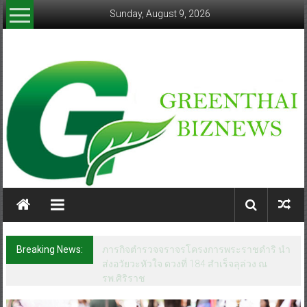
Skip
Sunday, August 9, 2026
to
content
greenthaibiznews.com
Breaking News:
ภารกิจตำรวจจราจรโครงการพระราชดำริ นำ
ส่งอวัยวะหัวใจ ดวงที่ 184 สำเร็จลุล่วง ณ
รพ.ศิริราช