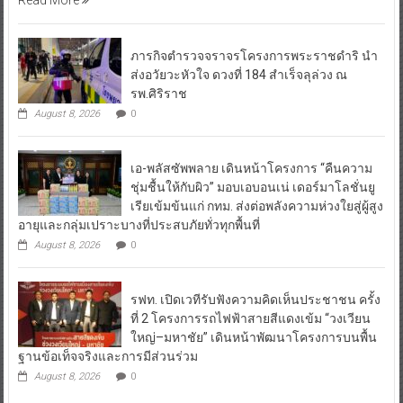
ภารกิจตำรวจจราจรโครงการพระราชดำริ นำ
ส่งอวัยวะหัวใจ ดวงที่ 184 สำเร็จลุล่วง ณ
รพ.ศิริราช
August 8, 2026
0
เอ-พลัสซัพพลาย เดินหน้าโครงการ “คืนความ
ชุ่มชื้นให้กับผิว” มอบเอบอนเน่ เดอร์มาโลชั่นยู
เรียเข้มข้นแก่ กทม. ส่งต่อพลังความห่วงใยสู่ผู้สูง
อายุและกลุ่มเปราะบางที่ประสบภัยทั่วทุกพื้นที่
August 8, 2026
0
รฟท. เปิดเวทีรับฟังความคิดเห็นประชาชน ครั้ง
ที่ 2 โครงการรถไฟฟ้าสายสีแดงเข้ม “วงเวียน
ใหญ่–มหาชัย” เดินหน้าพัฒนาโครงการบนพื้น
ฐานข้อเท็จจริงและการมีส่วนร่วม
August 8, 2026
0