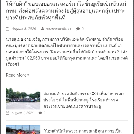
ให้กับผิว” มอบเอบอนเน่ เดอร์มาโลชั่นยูเรียเข้มข้นแก่
กทม. ส่งต่อพลังความห่วงใยสู่ผู้สูงอายุและกลุ่มเปราะ
บางที่ประสบภัยทั่วทุกพื้นที่
August 8, 2026
กองบรรณาธิการ
0
นายสุเมธ งามเจริญ กรรมการ บริษัท เอ-พลัส ซัพพลาย จำกัด พร้อม
คณะผู้บริหาร นำผลิตภัณฑ์โลชั่นทาผิวและเจลอาบน้ำ แบรนด์ เอ
บอนเน่ ภายใต้โครงการ “คืนความชุ่มชื้นให้กับผิว” รวมจำนวน 20 ลัง
มูลค่ารวม 102,960 บาท มอบให้กับกรุงเทพมหานคร โดยมี นายณรงค์
เรืองศรี
Read More
สมาคมตำรวจ จัดกิจกรรม CSR เพื่อสาธารณะ
ประโยชน์ ในพื้นที่ป่าละอู โรงเรียนตำรวจ
ตระเวนชายแดนนเรศวรป่าละอู
August 1, 2026
0
“น้อมสำนึกในพระมหากรุณาธิคุณ ถวายเป็น