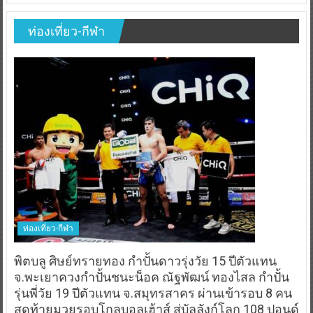
ท่องเที่ยว-กีฬา
ท่องเที่ยว-กีฬา
พิตบลู ศิษย์ทรายทอง กำปั้นดาวรุ่งวัย 15 ปีตัวแทน
จ.พะเยาควงกำปั้นชนะน็อค ณัฐพัฒน์ ทองไสล กำปั้น
รุ่นพี่วัย 19 ปีตัวแทน จ.สมุทรสาคร ผ่านเข้ารอบ 8 คน
สุดท้ายมวยรอบโกลบอลเฮ้าส์ สู่บัลลังก์โลก 108 ปอนด์