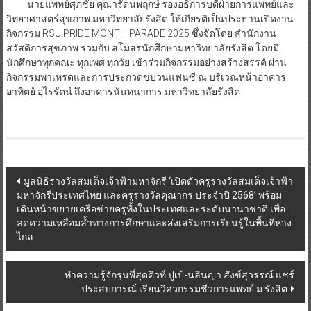
นายแพทย์ศุภชัย คุณารัตนพฤกษ์ รองอธิการบดีฝ่ายการแพทย์และ
วิทยาศาสตร์สุขภาพ มหาวิทยาลัยรังสิต ให้เกียรติเป็นประธานเปิดงาน
กิจกรรม RSU PRIDE MONTH PARADE 2025 ซึ่งจัดโดย สำนักงาน
สวัสดิการสุขภาพ ร่วมกับ สโมสรนักศึกษามหาวิทยาลัยรังสิต โดยมี
นักศึกษาทุกคณะ ทุกเพศ ทุกวัย เข้าร่วมกิจกรรมอย่างสร้างสรรค์ ผ่าน
กิจกรรมพาเหรดและการประกวดขบวนแฟนซี ณ บริเวณหน้าอาคาร
อาทิตย์ อุไรรัตน์ ถึงอาคารนันทนาการ มหาวิทยาลัยรังสิต
Post
มูลนิธิรางวัลสมเด็จเจ้าฟ้ามหาจักรี ‘เปิดตัวครูรางวัลสมเด็จเจ้าฟ้า
มหาจักรีประเทศไทย และครูรางวัลคุณากร ประจำปี 2568’ พร้อม
navigation
เดินหน้าขยายเครือข่ายครูทั้งในประเทศและระดับนานาชาติ เพื่อ
ลดความเหลื่อมล้ำทางการศึกษาและส่งเสริมการเรียนรู้ในพื้นที่ห่าง
ไกล
ทำความรู้จักรุ่นพี่สุดคิวท์ ปูเป้-นลินญา สังข์สุวรรณ์ แชร์
ประสบการณ์ เรียนวิศวกรรมชีวการแพทย์ ม.รังสิต