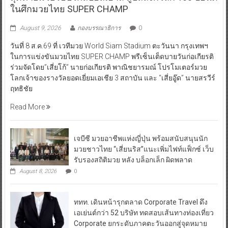
ในศึกมวยไทย SUPER CHAMP
August 9, 2026
กองบรรณาธิการ
0
วันที่ 8 ส.ค.69 ที่ เวทีมวย World Siam Stadium ตะวันนา กรุงเทพฯ
ในการแข่งขันมวยไทย SUPER CHAMP พรีเซ็นเต็ดบายวันก่อเกียรติ
ร่วมจัดโดย”เสี่ยโก้” นายก่อเกียรติ พาณิชยารมณ์ โปรโมเตอร์มวย
โลกเจ้าของรางวัลยอดเยี่ยมเอเชีย 3 สถาบัน และ “เสี่ยอู๊ด” นายสรวีร์
ฤทธิชัย
Read More
เจบีซี มวยอาชีพแห่งญี่ปุ่น พร้อมสนับสนุนนัก
มวยชาวไทย “เสี่ยนริส”แนะเพิ่มไฟท์แฟ็กซ์ เว็บ
รับรองสถิติมวย หลัง บล็อกเล็ก ผิดพลาด
August 8, 2026
0
ททท. เดินหน้ารุกตลาด Corporate Travel ดึง
เอเย่นต์กว่า 52 บริษัท ทดสอบเส้นทางท่องเที่ยว
Corporate ยกระดับภาคตะวันออกสู่จุดหมาย