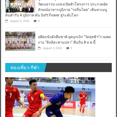
วัฒนธรรม แถลงเปิดตัวโครงการ ประกวดอัต
ลักษณ์อาหารภูมิภาค “รสถิ่นไทย” เฟ้นหาเมนู
ต้นตำรับ 4 ภูมิภาค ดัน Soft Power สู่ระดับโลก
August 6, 2026
0
อดีตแข้งดังทีมชาติ ยุคบุกเบิก “วัดสุทธิฯ”รวมพล
งาน “สิงห์สะพานปลา” คืนถิ่น 8 ส.ค.นี้
August 3, 2026
0
ท่องเที่ยว-กีฬา