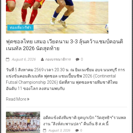
ท่องเที่ยว-กีฬา
ฟุตซอลไทย เสมอ เวียดนาม 3-3 ลุ้นคว้าแชมป์คอนติ
เนนทัล 2026 นัดสุดท้าย
August 6, 2026
กองบรรณาธิการ
0
วันที่ 5 สิงหาคม 2569 เวลา 20.30 น. ณ ยิมเนเซียม อบจ.นนทบุรี การ
แข่งขันคอนติเนนทัล ฟุตซอล แชมเปี้ยนชิพ 2026 (Continental
Futsal Championship 2026) นัดที่สาม ฟุตซอลชายทีมชาติไทย
อันดับ 11 ของโลก ลงสนามพบกับ
Read More
อดีตแข้งดังทีมชาติ ยุคบุกเบิก “วัดสุทธิฯ”รวมพล
งาน “สิงห์สะพานปลา” คืนถิ่น 8 ส.ค.นี้
August 3, 2026
0