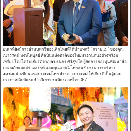
บนเวทียังมีการอ่านบทกวีของเด็กไทยที่ได้นำบทกวี “ กราบแม่” ของคุณ
เนาวรัตน์ พงษ์ไพบูลย์ ศิลปินแห่งชาติของไทยมาอ่านกันอย่างพร้อม
เพรียง โดยได้รับเกียรติจาก ดร.ธนกร ศรีสุขใส ผู้จัดการกองทุนพัฒนาสื่อ
ปลอดภัยและสร้างสรรค์ และคุณเกศณี ไทยสนธิ กรรมการบริหาร
สมาคมนักเขียนแห่งประเทศไทย ฝ่ายต่างประเทศ ให้เกียรติเป็นผู้มอบ
ประกาศณียบัตรแก่ “กวีเยาวชนมิตรภาพไทย-จีน”