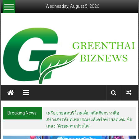
Skip
Wednesday, August 5, 2026
to
content
greenthaibiznews.com
Breaking News:
สมาคมตำรวจ จัดกิจกรรม CSR เพื่อสาธารณะ
ประโยชน์ ในพื้นที่ป่าละอู โรงเรียนตำรวจ
ตระเวนชายแดนนเรศวรป่าละอู