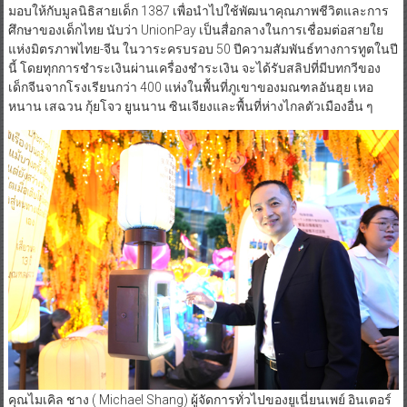
มอบให้กับมูลนิธิสายเด็ก 1387 เพื่อนำไปใช้พัฒนาคุณภาพชีวิตและการ
ศึกษาของเด็กไทย นับว่า UnionPay เป็นสื่อกลางในการเชื่อมต่อสายใย
แห่งมิตรภาพไทย-จีน ในวาระครบรอบ 50 ปีความสัมพันธ์ทางการทูตในปี
นี้ โดยทุกการชำระเงินผ่านเครื่องชำระเงิน จะได้รับสลิปที่มีบทกวีของ
เด็กจีนจากโรงเรียนกว่า 400 แห่งในพื้นที่ภูเขาของมณฑลอันฮุย เหอ
หนาน เสฉวน กุ้ยโจว ยูนนาน ซินเจียงและพื้นที่ห่างไกลตัวเมืองอื่น ๆ
คุณไมเคิล ชาง ( Michael Shang) ผู้จัดการทั่วไปของยูเนี่ยนเพย์ อินเตอร์