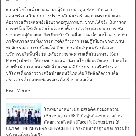
ดร.นพ.ไพโรจน์ เสาน่วม รองผู้จัดการกองทุน สสส. เปิดเผยว่า
สสส.พร้อมสนับสนุนการประชาสัมพันธ์สร้างความตระหนักและ
ต้องการสร้างผลลัพธ์เชิงบวกต่อสุขภาพประชาชนได้จริง ในการลด
การบริโภคโซเดียมจำเป็นต้องทำทั้งการสื่อสารและมาตรการเชิง
ระบบควบคู่กัน สสส.เพื่อเดินหน้าขับเคลื่อน “ลดเค็ม ลดโรค” ร่วมกับ
ภาคีทุกภาคส่วน ทั้งการรณรงค์สร้างความรอบรู้ให้ประชาชนปรับ
พฤติกรรมลดการบริโภคโซเดียม การสนับสนุนเครื่องมือและ
นวัตกรรมในพื้นที่ เช่น เครื่องตรวจวัดความเค็มในอาหาร (Salt
Meter) เพื่อช่วยให้ประชาชนเห็นปริมาณโซเดียมจริงและปรับลดได้
ง่ายขึ้น ด้านรศ.นพ.สุรศักดิ์ กันตชูเวสศิริ ประธานเครือข่ายลด
บริโภคเค็มกล่าวว่า เครือข่ายลดบริโภคเค็ม ได้ผลิตกิจกรรมสื่อ
สร้างสรรค์ เป็นบทเพลงรณรงค์เครือข่ายลดเค็ม
Read More
โรงพยาบาลบางมดเอสเธติค ต่อยอดความ
เชี่ยวชาญกว่า 38 ปีเปิดศูนย์เฉพาะทางด้าน
ศัลยกรรมดึงหน้า (Facelift Center)ภายใต้
แนวคิด THE NEW ERA OF FACELIFT ยกระดับมาตรฐานศัลยกรรมดึง
หน้าของไทยสู่เอเชีย