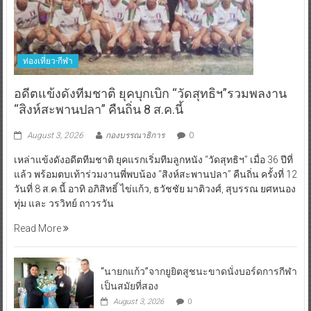
ท่องเที่ยว-กีฬา
อดีตแข้งดังทีมชาติ ยุคบุกเบิก “วัดสุทธิฯ”รวมพลงาน
“สิงห์สะพานปลา” คืนถิ่น 8 ส.ค.นี้
August 3, 2026
กองบรรณาธิการ
0
เหล่าแข้งดังอดีตทีมชาติ ยุคแรกเริ่มทีมลูกหนัง “วัดสุทธิฯ” เมื่อ 36 ปีที่
แล้ว พร้อมตบเท้าร่วมงานพี่พบน้อง “สิงห์สะพานปลา” คืนถิ่น ครั้งที่ 12
วันที่ 8 ส.ค.นี้ อาทิ อภิสิทธิ์ ไข่แก้ว, ธวัชชัย มาติวงศ์, สุบรรณ ยศหนอง
ทุ่ม และ วรวิทย์ ถาวรวัน
Read More
“นายกแก้ว”จากยูยิตสูชนะขาดนั่งบอร์ดการกีฬา
เป็นสมัยที่สอง
August 3, 2026
0