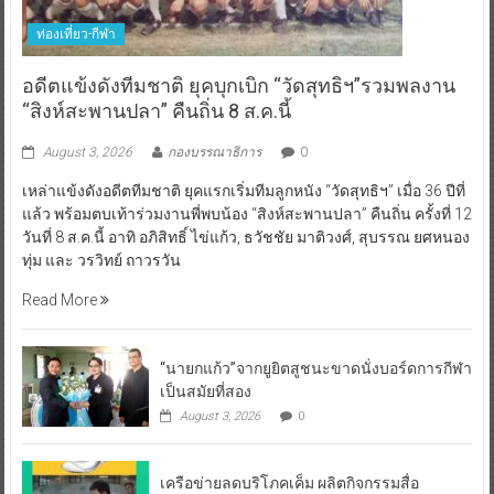
ท่องเที่ยว-กีฬา
อดีตแข้งดังทีมชาติ ยุคบุกเบิก “วัดสุทธิฯ”รวมพลงาน
“สิงห์สะพานปลา” คืนถิ่น 8 ส.ค.นี้
August 3, 2026
กองบรรณาธิการ
0
เหล่าแข้งดังอดีตทีมชาติ ยุคแรกเริ่มทีมลูกหนัง “วัดสุทธิฯ” เมื่อ 36 ปีที่
แล้ว พร้อมตบเท้าร่วมงานพี่พบน้อง “สิงห์สะพานปลา” คืนถิ่น ครั้งที่ 12
วันที่ 8 ส.ค.นี้ อาทิ อภิสิทธิ์ ไข่แก้ว, ธวัชชัย มาติวงศ์, สุบรรณ ยศหนอง
ทุ่ม และ วรวิทย์ ถาวรวัน
Read More
“นายกแก้ว”จากยูยิตสูชนะขาดนั่งบอร์ดการกีฬา
เป็นสมัยที่สอง
August 3, 2026
0
เครือข่ายลดบริโภคเค็ม ผลิตกิจกรรมสื่อ