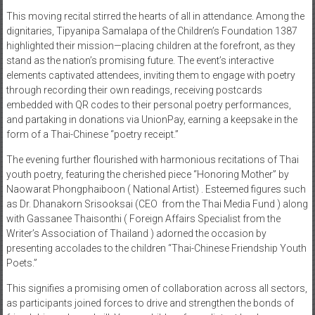
This moving recital stirred the hearts of all in attendance. Among the
dignitaries, Tipyanipa Samalapa of the Children’s Foundation 1387
highlighted their mission—placing children at the forefront, as they
stand as the nation’s promising future. The event’s interactive
elements captivated attendees, inviting them to engage with poetry
through recording their own readings, receiving postcards
embedded with QR codes to their personal poetry performances,
and partaking in donations via UnionPay, earning a keepsake in the
form of a Thai-Chinese “poetry receipt.”
The evening further flourished with harmonious recitations of Thai
youth poetry, featuring the cherished piece “Honoring Mother” by
Naowarat Phongphaiboon ( National Artist) . Esteemed figures such
as Dr. Dhanakorn Srisooksai (CEO from the Thai Media Fund ) along
with Gassanee Thaisonthi ( Foreign Affairs Specialist from the
Writer’s Association of Thailand ) adorned the occasion by
presenting accolades to the children “Thai-Chinese Friendship Youth
Poets.”
This signifies a promising omen of collaboration across all sectors,
as participants joined forces to drive and strengthen the bonds of