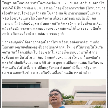
ใหญ่ระดับโกลบอล ว่าทั่วโลกมองเรื่อง NET ZERO และคาร์บอนอย่างไร
รวมถึงได้เห็นว่าเพื่อน ๆ SMEs ทำอะไรอยู่ ซึ่งจากการเรียนรู้ได้พบว่าบาง
เรื่องที่ทำตอบโจทย์อยู่แล้ว เช่น โซลาร์เซล จึงนำมาต่อยอดเป็นเฟส 2
หรือเรื่องเปลี่ยนเศษไม้เป็นพลังงาน เพื่อเอาไอร้อนมาอบไม้ เป็นต้น
นอกจากนี้ เริ่มเก็บข้อมูลคาร์บอนฟุตพรินท์ และจัดการเรื่องสิ่งแวดล้อม
แม้จะต้องมีการลงทุน แต่มองว่าจะช่วยลดต้นทุนได้ในระยะยาว อีกทั้ง
สุดท้ายคือ ตอบโจทย์ความต้องการของลูกค้า
“เราตอบลูกค้าได้อย่างภาคภูมิใจว่าได้ทำเรื่องของสิ่งแวดล้อม นั่นคือ
โอกาสทางธุรกิจที่แฝงอยู่ ซึ่งอาจได้ลูกค้ากลุ่มใหม่ ๆ ที่ให้ความใส่ใจเรื่อ
งกรีน วันนี้โลกเปลี่ยนไปเรื่อย ๆ ถ้าไม่ลงมือ ก็จะตกขบวนรถไฟ การ
เปลี่ยนผ่านเป็นไปได้ เราต้องเริ่มต้นด้วยความเข้าใจ จากนั้นลงมือทำ
และที่สำคัญมีเพื่อนร่วมทางที่ดี เพราะทุกการเปลี่ยนผ่านต้องมีเครือข่าย
ทำคนเดียวไม่ได้ ซึ่งการเปลี่ยนสู่สังคมคาร์บอนต่ำมีทั้งภาครัฐ ภาค
เอกชน และเครือข่ายมาร่วมกันขับเคลื่อน” คุณทิพวรรณ์ กล่าว