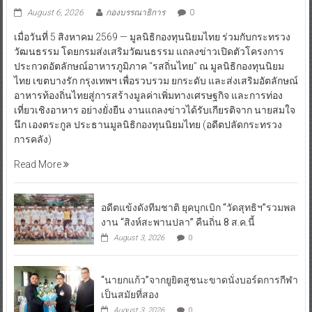
August 6, 2026
กองบรรณาธิการ
0
เมื่อวันที่ 5 สิงหาคม 2569 — มูลนิธิกองทุนนิยมไทย ร่วมกับกระทรวง
วัฒนธรรม โดยกรมส่งเสริมวัฒนธรรม แถลงข่าวเปิดตัวโครงการ
ประกวดอัตลักษณ์อาหารภูมิภาค “รสถิ่นไทย” ณ มูลนิธิกองทุนนิยม
ไทย เขตบางรัก กรุงเทพฯ เพื่อรวบรวม ยกระดับ และส่งเสริมอัตลักษณ์
อาหารท้องถิ่นไทยสู่การสร้างมูลค่าเพิ่มทางเศรษฐกิจ และการท่อง
เที่ยวเชิงอาหาร อย่างยั่งยืน งานแถลงข่าวได้รับเกียรติจาก นายสมใจ
นึก เองตระกูล ประธานมูลนิธิกองทุนนิยมไทย (อดีตปลัดกระทรวง
การคลัง)
Read More
อดีตแข้งดังทีมชาติ ยุคบุกเบิก “วัดสุทธิฯ”รวมพล
งาน “สิงห์สะพานปลา” คืนถิ่น 8 ส.ค.นี้
August 3, 2026
0
“นายกแก้ว”จากยูยิตสูชนะขาดนั่งบอร์ดการกีฬา
เป็นสมัยที่สอง
August 3, 2026
0