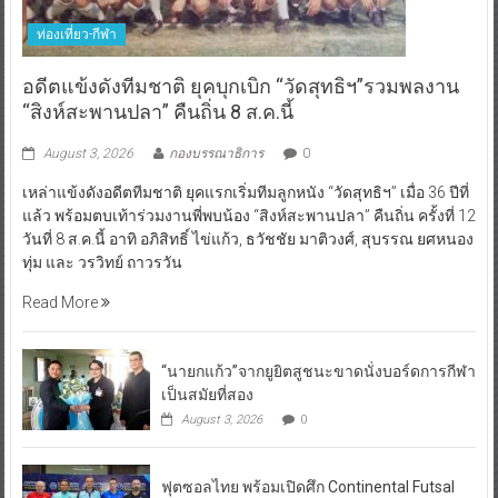
ท่องเที่ยว-กีฬา
อดีตแข้งดังทีมชาติ ยุคบุกเบิก “วัดสุทธิฯ”รวมพลงาน
“สิงห์สะพานปลา” คืนถิ่น 8 ส.ค.นี้
August 3, 2026
กองบรรณาธิการ
0
เหล่าแข้งดังอดีตทีมชาติ ยุคแรกเริ่มทีมลูกหนัง “วัดสุทธิฯ” เมื่อ 36 ปีที่
แล้ว พร้อมตบเท้าร่วมงานพี่พบน้อง “สิงห์สะพานปลา” คืนถิ่น ครั้งที่ 12
วันที่ 8 ส.ค.นี้ อาทิ อภิสิทธิ์ ไข่แก้ว, ธวัชชัย มาติวงศ์, สุบรรณ ยศหนอง
ทุ่ม และ วรวิทย์ ถาวรวัน
Read More
“นายกแก้ว”จากยูยิตสูชนะขาดนั่งบอร์ดการกีฬา
เป็นสมัยที่สอง
August 3, 2026
0
ฟุตซอลไทย พร้อมเปิดศึก Continental Futsal