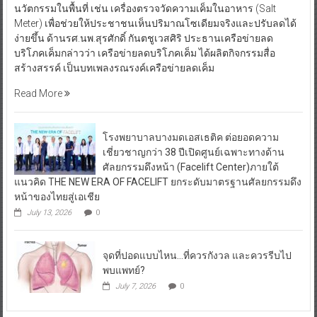
นวัตกรรมในพื้นที่ เช่น เครื่องตรวจวัดความเค็มในอาหาร (Salt
Meter) เพื่อช่วยให้ประชาชนเห็นปริมาณโซเดียมจริงและปรับลดได้
ง่ายขึ้น ด้านรศ.นพ.สุรศักดิ์ กันตชูเวสศิริ ประธานเครือข่ายลด
บริโภคเค็มกล่าวว่า เครือข่ายลดบริโภคเค็ม ได้ผลิตกิจกรรมสื่อ
สร้างสรรค์ เป็นบทเพลงรณรงค์เครือข่ายลดเค็ม
Read More
โรงพยาบาลบางมดเอสเธติค ต่อยอดความ
เชี่ยวชาญกว่า 38 ปีเปิดศูนย์เฉพาะทางด้าน
ศัลยกรรมดึงหน้า (Facelift Center)ภายใต้
แนวคิด THE NEW ERA OF FACELIFT ยกระดับมาตรฐานศัลยกรรมดึง
หน้าของไทยสู่เอเชีย
July 13, 2026
0
จุดที่ปอดแบบไหน…ที่ควรกังวล และควรรีบไป
พบแพทย์?
July 7, 2026
0