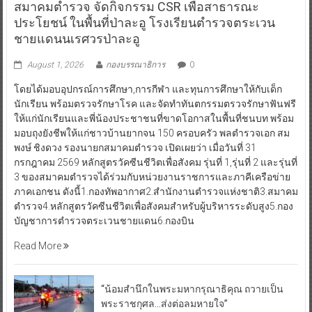
สมาคมตำรวจ จัดกิจกรรม CSR เพื่อสาธารณะ
ประโยชน์ ในพื้นที่ป่าละอู โรงเรียนตำรวจตระเวน
ชายแดนนเรศวรป่าละอู
August 1, 2026
กองบรรณาธิการ
0
โดยได้มอบอุปกรณ์การศึกษา,การกีฬา และทุนการศึกษาให้กับเด็ก
นักเรียน พร้อมตรวจรักษาโรค และจัดทำทันตกรรมตรวจรักษาฟันฟรี
ให้แก่นักเรียนและพี่น้องประชาชนที่ขาดโอกาสในพื้นที่ชนบท พร้อม
มอบถุงยังชีพให้แก่ชาวบ้านยากจน 150 ครอบครัว พลตำรวจเอก สม
พงษ์ ชิงดวง รองนายกสมาคมตำรวจ เปิดเผยว่า เมื่อวันที่ 31
กรกฎาคม 2569 หลักสูตรวัคซีนชีวิตเพื่อสังคม รุ่นที่ 1,รุ่นที่ 2 และรุ่นที่
3 ของสมาคมตำรวจได้ร่วมกับหน่วยงานราชการและภาคีเครือข่าย
ภาคเอกชน ดังนี้1.กองทัพอากาศ2.สำนักงานตำรวจแห่งชาติ3.สมาคม
ตำรวจ4.หลักสูตรวัคซีนชีวิตเพื่อสังคมสำหรับผู้บริหารระดับสูง5.กอง
บัญชาการตำรวจตระเวนชายแดน6.กองบิน
Read More
“น้อมสำนึกในพระมหากรุณาธิคุณ ถวายเป็น
พระราชกุศล…ส่งต่อลมหายใจ”