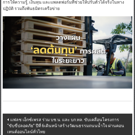
การให้ความรู้, เงินทุน และแพลตฟอร์มที่ช่วยให้ปรับตัวได้จริงในทาง
ปฏิบัติ รวมถึงพันธมิตรเครือข่าย
Post
แฟลช เอ็กซ์เพรส ร่วม บช.น. และ บก.ทล. ขับเคลื่อนโครงการ
“ขับขี่ปลอดภัย” ปีที่ 6เดินหน้าสร้างวัฒนธรรมถนนน้ำใจ ผ่านคอน
navigation
เทนต์ออนไลน์ทั่วไทย