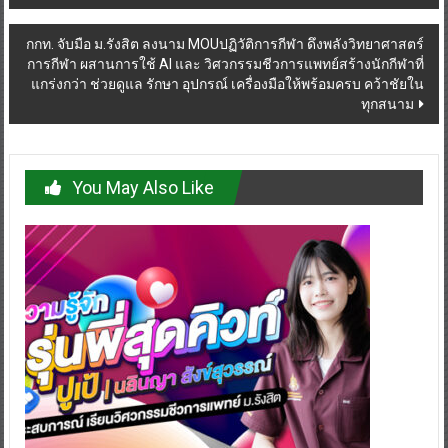
กกท. จับมือ ม.รังสิต ลงนาม MOUปฏิวัติการกีฬา ดึงพลังวิทยาศาสตร์
การกีฬา ผสานการใช้ AI และ วิศวกรรมชีวการแพทย์สร้างนักกีฬาที่
แกร่งกว่า ช่วยดูแล รักษา อุปกรณ์ เครื่องมือให้พร้อมครบ คว้าชัยใน
ทุกสนาม
You May Also Like