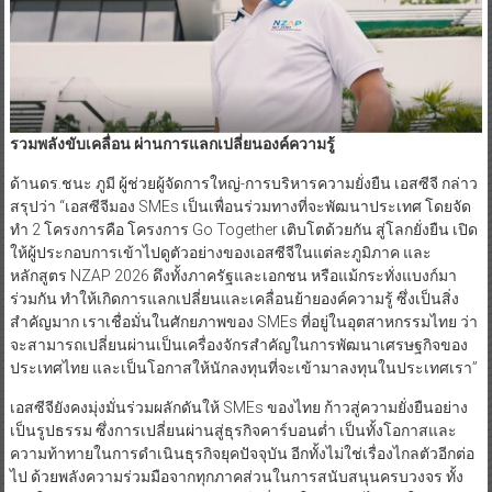
รวมพลังขับเคลื่อน ผ่านการแลกเปลี่ยนองค์ความรู้
ด้านดร.ชนะ ภูมี ผู้ช่วยผู้จัดการใหญ่-การบริหารความยั่งยืน เอสซีจี กล่าว
สรุปว่า “เอสซีจีมอง SMEs เป็นเพื่อนร่วมทางที่จะพัฒนาประเทศ โดยจัด
ทำ 2 โครงการคือ โครงการ Go Together เติบโตด้วยกัน สู่โลกยั่งยืน เปิด
ให้ผู้ประกอบการเข้าไปดูตัวอย่างของเอสซีจีในแต่ละภูมิภาค และ
หลักสูตร NZAP 2026 ดึงทั้งภาครัฐและเอกชน หรือแม้กระทั่งแบงก์มา
ร่วมกัน ทำให้เกิดการแลกเปลี่ยนและเคลื่อนย้ายองค์ความรู้ ซึ่งเป็นสิ่ง
สำคัญมาก เราเชื่อมั่นในศักยภาพของ SMEs ที่อยู่ในอุตสาหกรรมไทย ว่า
จะสามารถเปลี่ยนผ่านเป็นเครื่องจักรสำคัญในการพัฒนาเศรษฐกิจของ
ประเทศไทย และเป็นโอกาสให้นักลงทุนที่จะเข้ามาลงทุนในประเทศเรา”
เอสซีจียังคงมุ่งมั่นร่วมผลักดันให้ SMEs ของไทย ก้าวสู่ความยั่งยืนอย่าง
เป็นรูปธรรม ซึ่งการเปลี่ยนผ่านสู่ธุรกิจคาร์บอนต่ำ เป็นทั้งโอกาสและ
ความท้าทายในการดำเนินธุรกิจยุคปัจจุบัน อีกทั้งไม่ใช่เรื่องไกลตัวอีกต่อ
ไป ด้วยพลังความร่วมมือจากทุกภาคส่วนในการสนับสนุนครบวงจร ทั้ง