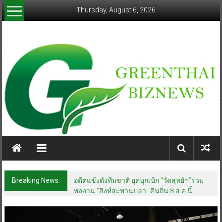
Skip
Thursday, August 6, 2026
to
content
greenthaibiznews.com
Breaking News:
อดีตแข้งดังทีมชาติ ยุคบุกเบิก “วัดสุทธิฯ”รวม
พลงาน “สิงห์สะพานปลา” คืนถิ่น 8 ส.ค.นี้