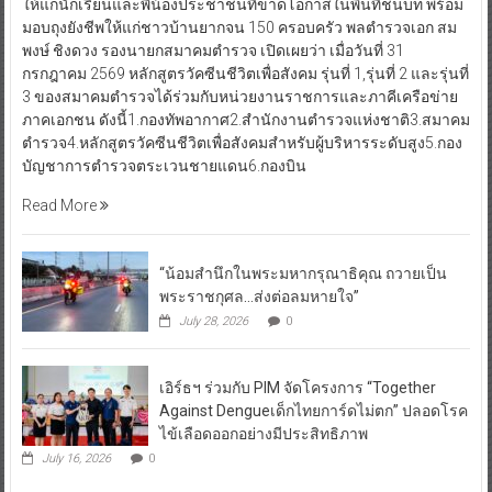
ให้แก่นักเรียนและพี่น้องประชาชนที่ขาดโอกาสในพื้นที่ชนบท พร้อม
มอบถุงยังชีพให้แก่ชาวบ้านยากจน 150 ครอบครัว พลตำรวจเอก สม
พงษ์ ชิงดวง รองนายกสมาคมตำรวจ เปิดเผยว่า เมื่อวันที่ 31
กรกฎาคม 2569 หลักสูตรวัคซีนชีวิตเพื่อสังคม รุ่นที่ 1,รุ่นที่ 2 และรุ่นที่
3 ของสมาคมตำรวจได้ร่วมกับหน่วยงานราชการและภาคีเครือข่าย
ภาคเอกชน ดังนี้1.กองทัพอากาศ2.สำนักงานตำรวจแห่งชาติ3.สมาคม
ตำรวจ4.หลักสูตรวัคซีนชีวิตเพื่อสังคมสำหรับผู้บริหารระดับสูง5.กอง
บัญชาการตำรวจตระเวนชายแดน6.กองบิน
Read More
“น้อมสำนึกในพระมหากรุณาธิคุณ ถวายเป็น
พระราชกุศล…ส่งต่อลมหายใจ”
July 28, 2026
0
เอิร์ธฯ ร่วมกับ PIM จัดโครงการ “Together
Against Dengueเด็กไทยการ์ดไม่ตก” ปลอดโรค
ไข้เลือดออกอย่างมีประสิทธิภาพ
July 16, 2026
0