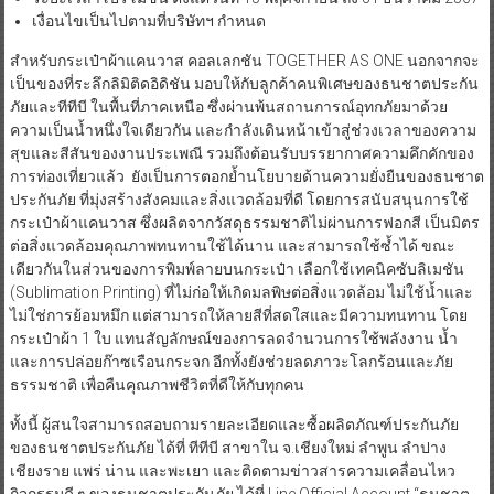
เงื่อนไขเป็นไปตามที่บริษัทฯ กำหนด
สำหรับกระเป๋าผ้าแคนวาส คอลเลกชัน TOGETHER AS ONE นอกจากจะ
เป็นของที่ระลึกลิมิติดอิดิชัน มอบให้กับลูกค้าคนพิเศษของธนชาตประกัน
ภัยและทีทีบี ในพื้นที่ภาคเหนือ ซึ่งผ่านพ้นสถานการณ์อุทกภัยมาด้วย
ความเป็นน้ำหนึ่งใจเดียวกัน และกำลังเดินหน้าเข้าสู่ช่วงเวลาของความ
สุขและสีสันของงานประเพณี รวมถึงต้อนรับบรรยากาศความคึกคักของ
การท่องเที่ยวแล้ว ยังเป็นการตอกย้ำนโยบายด้านความยั่งยืนของธนชาต
ประกันภัย ที่มุ่งสร้างสังคมและสิ่งแวดล้อมที่ดี โดยการสนับสนุนการใช้
กระเป๋าผ้าแคนวาส ซึ่งผลิตจากวัสดุธรรมชาติไม่ผ่านการฟอกสี เป็นมิตร
ต่อสิ่งแวดล้อมคุณภาพทนทานใช้ได้นาน และสามารถใช้ซ้ำได้ ขณะ
เดียวกันในส่วนของการพิมพ์ลายบนกระเป๋า เลือกใช้เทคนิคซับลิเมชัน
(Sublimation Printing) ที่ไม่ก่อให้เกิดมลพิษต่อสิ่งแวดล้อม ไม่ใช้น้ำและ
ไม่ใช่การย้อมหมึก แต่สามารถให้ลายสีที่สดใสและมีความทนทาน โดย
กระเป๋าผ้า 1 ใบ แทนสัญลักษณ์ของการลดจำนวนการใช้พลังงาน น้ำ
และการปล่อยก๊าซเรือนกระจก อีกทั้งยังช่วยลดภาวะโลกร้อนและภัย
ธรรมชาติ เพื่อคืนคุณภาพชีวิตที่ดีให้กับทุกคน
ทั้งนี้ ผู้สนใจสามารถสอบถามรายละเอียดและซื้อผลิตภัณฑ์ประกันภัย
ของธนชาตประกันภัย ได้ที่ ทีทีบี สาขาใน จ.เชียงใหม่ ลำพูน ลำปาง
เชียงราย แพร่ น่าน และพะเยา และติดตามข่าวสารความเคลื่อนไหว
กิจกรรมดี ๆ ของธนชาตประกันภัย ได้ที่ Line Official Account “ธนชาต