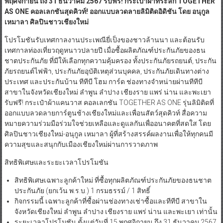
พฤศจิกายน ถึง 31 ธันวาคม 2567 รับฟรี! กระเป๋าผ้าที่ระลึก TOGETHER
AS ONE คอลเลกชันสุดคิวท์! ออกแบบลวดลายลิมิติดอิดิชัน โดย อนุกูล
เหมาลา ศิลปินชาวเชียงใหม่
โปรโมชันรับเทศกาลงานประเพณียี่เป็งของชาวล้านนา และต้อนรับ
เทศกาลท่องเที่ยวฤดูหนาวปลายปี เมื่อซื้อผลิตภัณฑ์ประกันภัยของธน
ชาตประกันภัย ที่มีให้เลือกทุกความคุ้มครอง ทั้งประกันภัยรถยนต์, ประกัน
ภัยรถยนต์ไฟฟ้า, ประกันภัยอุบัติเหตุส่วนบุคคล, ประกันภัยเดินทางต่าง
ประเทศ และประกันบ้าน ทีทีบี โฮม การ์ด ช่องทางจำหน่ายผ่านทีทีบี
สาขาในจังหวัดเชียงใหม่ ลำพูน ลำปาง เชียงราย แพร่ น่าน และพะเยา
รับฟรี! กระเป๋าผ้าแคนวาส คอลเลกชัน TOGETHER AS ONE รุ่นลิมิติดที่
ออกแบบลวดลายการ์ตูนช้างเชียงใหม่และเพื่อนสัตว์สุดคิวท์ สื่อความ
หมายความร่วมมือร่วมใจช่วยเหลือและดูแลกันเพื่ออนาคตที่สดใส โดย
ศิลปินชาวเชียงใหม่-อนุกูล เหมาลา ผู้ที่สร้างสรรค์ผลงานเพื่อให้ทุกคนมี
ความสุขและสนุกกับเมืองเชียงใหม่ผ่านการวาดภาพ
สิทธิพิเศษและระยะเวลาโปรโมชัน
สิทธิพิเศษเฉพาะลูกค้าใหม่ ที่ซื้อทุกผลิตภัณฑ์ประกันภัยของธนชาต
ประกันภัย (ยกเว้น พ.ร.บ.) 1 กรมธรรม์ / 1 สิทธิ์
กิจกรรมนี้ เฉพาะลูกค้าที่ซื้อผ่านช่องทางเช่าซื้อและทีทีบี สาขาใน
จังหวัดเชียงใหม่ ลำพูน ลำปาง เชียงราย แพร่ น่าน และพะเยา เท่านั้น
ระยะเวลาโปรโมชัน ตั้งแต่วันที่ 15 พฤศจิกายน ถึง 31 ธันวาคม 2567