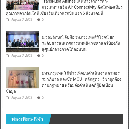
TransNusa Airlines เส้นทางจาการ์ตา-
กรุงเทพฯ เสริม Air Connectivity ดึงนักท่องเที่ยว
คุณภาพจากอินโดนีเซีย เริ่มเที่ยวแรกบินแรก 6 สิงหาคมนี้
August 7, 2026
0
ม.วลัยลักษณ์ จับมือ รพ.กรุงเทพสิริโรจน์ ยก
ระดับสารสนเทศการแพทย์-เวชศาสตร์ป้องกัน
สู่ศูนย์กลางภาคใต้ตอนบน
August 7, 2026
0
มทร.กรุงเทพ โต้ข่าวเท็จยันดำเนินงานตามธร
รมาภิบาล แจงชัด MOU–หลักสูตร–วีซ่าถูกต้อง
ตามกฎหมาย พร้อมจ่อดำเนินคดีผู้บิดเบือน
ข้อมูล
August 7, 2026
0
ท่องเที่ยว-กีฬา