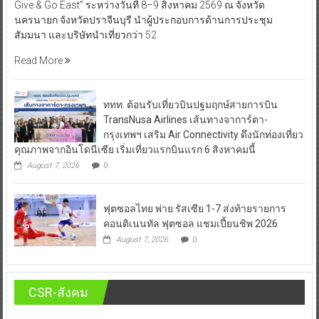
Give & Go East” ระหว่างวันที่ 8–9 สิงหาคม 2569 ณ จังหวัด
นครนายก จังหวัดปราจีนบุรี นำผู้ประกอบการด้านการประชุม
สัมมนา และบริษัทนำเที่ยวกว่า 52
Read More
ททท. ต้อนรับเที่ยวบินปฐมฤกษ์สายการบิน
TransNusa Airlines เส้นทางจาการ์ตา-
กรุงเทพฯ เสริม Air Connectivity ดึงนักท่องเที่ยว
คุณภาพจากอินโดนีเซีย เริ่มเที่ยวแรกบินแรก 6 สิงหาคมนี้
August 7, 2026
0
ฟุตซอลไทย พ่าย รัสเซีย 1-7 ส่งท้ายรายการ
คอนติเนนทัล ฟุตซอล แชมเปี้ยนชิพ 2026
August 7, 2026
0
CSR-สังคม