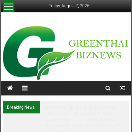
Skip
Friday, August 7, 2026
to
content
greenthaibiznews.com
Breaking News:
ททท. ต้อนรับเที่ยวบินปฐมฤกษ์สายการบิน
TransNusa Airlines เส้นทางจาการ์ตา-
กรุงเทพฯ เสริม Air Connectivity ดึงนักท่อง
เที่ยวคุณภาพจากอินโดนีเซีย เริ่มเที่ยวแรกบิน
แรก 6 สิงหาคมนี้