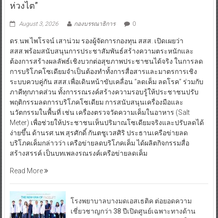
ห่วงไต”
August 3, 2026
กองบรรณาธิการ
0
ดร.นพ.ไพโรจน์ เสาน่วม รองผู้จัดการกองทุน สสส. เปิดเผยว่า
สสส.พร้อมสนับสนุนการประชาสัมพันธ์สร้างความตระหนักและ
ต้องการสร้างผลลัพธ์เชิงบวกต่อสุขภาพประชาชนได้จริง ในการลด
การบริโภคโซเดียมจำเป็นต้องทำทั้งการสื่อสารและมาตรการเชิง
ระบบควบคู่กัน สสส.เพื่อเดินหน้าขับเคลื่อน “ลดเค็ม ลดโรค” ร่วมกับ
ภาคีทุกภาคส่วน ทั้งการรณรงค์สร้างความรอบรู้ให้ประชาชนปรับ
พฤติกรรมลดการบริโภคโซเดียม การสนับสนุนเครื่องมือและ
นวัตกรรมในพื้นที่ เช่น เครื่องตรวจวัดความเค็มในอาหาร (Salt
Meter) เพื่อช่วยให้ประชาชนเห็นปริมาณโซเดียมจริงและปรับลดได้
ง่ายขึ้น ด้านรศ.นพ.สุรศักดิ์ กันตชูเวสศิริ ประธานเครือข่ายลด
บริโภคเค็มกล่าวว่า เครือข่ายลดบริโภคเค็ม ได้ผลิตกิจกรรมสื่อ
สร้างสรรค์ เป็นบทเพลงรณรงค์เครือข่ายลดเค็ม
Read More
โรงพยาบาลบางมดเอสเธติค ต่อยอดความ
เชี่ยวชาญกว่า 38 ปีเปิดศูนย์เฉพาะทางด้าน