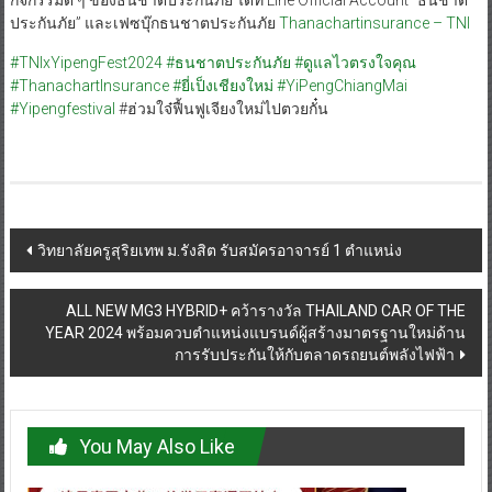
ประกันภัย” และเฟซบุ๊กธนชาตประกันภัย
Thanachartinsurance – TNI
#TNIxYipengFest2024
#ธนชาตประกันภัย
#ดูแลไวตรงใจคุณ
#ThanachartInsurance
#ยี่เป็งเชียงใหม่
#YiPengChiangMai
#Yipengfestival
#ฮ่วมใจ๋ฟื้นฟูเจียงใหม่ไปตวยกั๋น
Post
วิทยาลัยครูสุริยเทพ ม.รังสิต รับสมัครอาจารย์ 1 ตำแหน่ง
navigation
ALL NEW MG3 HYBRID+ คว้ารางวัล THAILAND CAR OF THE
YEAR 2024 พร้อมควบตำแหน่งแบรนด์ผู้สร้างมาตรฐานใหม่ด้าน
การรับประกันให้กับตลาดรถยนต์พลังไฟฟ้า
You May Also Like