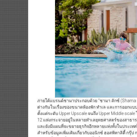
ภายใต้แบรนด์ชามาประกอบด้วย “ชามา ลักซ์ (Shama L
ต่างกันในเรื่องของขนาดห้องพัก ทำเล และการออกแบบ
ตั้งแต่ระดับ Upper Upscale จนถึง Upper Middle scale
12 แห่งกระจายอยู่ในหลายทำเลยุทธศาสตร์ของสาธาร
และยังมีแผนที่จะขยายธุรกิจอีกหลายแห่งทั้งในประเ
สำหรับข้อมูลเพิ่มเติมเกี่ยวกับออนิกซ์ ฮอสพิทาลิตี้ กร
ข้อมูลเพิ่มเติมเกี่ยวกับ Shama ได้ที่ www.shama.com