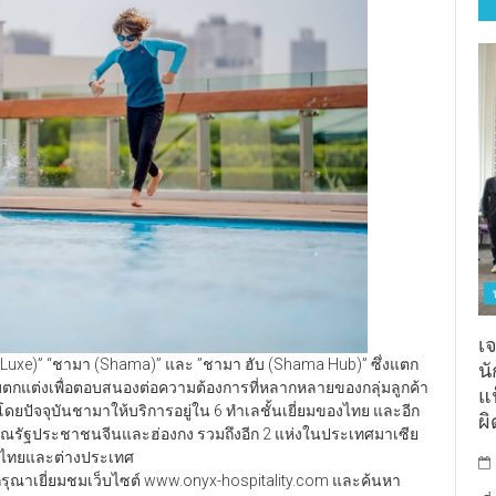
เจ
uxe)” “ชามา (Shama)” และ ”ชามา ฮับ (Shama Hub)” ซึ่งแตก
น
ตกแต่งเพื่อตอบสนองต่อความต้องการที่หลากหลายของกลุ่มลูกค้า
แฟ
 โดยปัจจุบันชามาให้บริการอยู่ใน 6 ทำเลชั้นเยี่ยมของไทย และอีก
ผ
ณรัฐประชาชนจีนและฮ่องกง รวมถึงอีก 2 แห่งในประเทศมาเซีย
ทศไทยและต่างประเทศ
ุ๊ป กรุณาเยี่ยมชมเว็บไซต์ www.onyx-hospitality.com และค้นหา
ญี