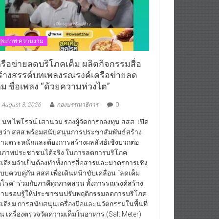
สุขภาพ-ความงาม
ครือข่ายลดบริโภคเค็ม ผลิตกิจกรรมสื่อ
ร้างสรรค์บทเพลงรณรงค์เครือข่ายลด
ค็ม ชื่อเพลง “ด้วยความห่วงไต”
August 3, 2026
กองบรรณาธิการ
0
.นพ.ไพโรจน์ เสาน่วม รองผู้จัดการกองทุน สสส. เปิด
ยว่า สสส.พร้อมสนับสนุนการประชาสัมพันธ์สร้าง
ามตระหนักและต้องการสร้างผลลัพธ์เชิงบวกต่อ
ขภาพประชาชนได้จริง ในการลดการบริโภค
เดียมจำเป็นต้องทำทั้งการสื่อสารและมาตรการเชิง
บบควบคู่กัน สสส.เพื่อเดินหน้าขับเคลื่อน “ลดเค็ม
โรค” ร่วมกับภาคีทุกภาคส่วน ทั้งการรณรงค์สร้าง
ามรอบรู้ให้ประชาชนปรับพฤติกรรมลดการบริโภค
เดียม การสนับสนุนเครื่องมือและนวัตกรรมในพื้นที่
่น เครื่องตรวจวัดความเค็มในอาหาร (Salt Meter)