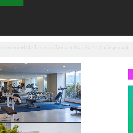
้อมสนับสนุนนักมวยชาวไทย “เสี่ยนริส”แนะเพิ่มไฟท์แฟ็กซ์ เว็บรับรองสถิติมวย