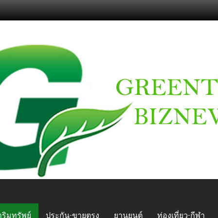
ริมทรัพย์
ประกัน-ขายตรง
ยานยนต์
ท่องเที่ยว-กีฬา