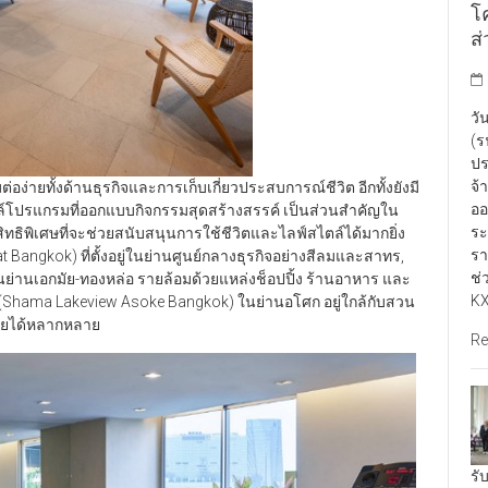
โ
ส
วั
(ร
ปร
จ้
่อง่ายทั้งด้านธุรกิจและการเก็บเกี่ยวประสบการณ์ชีวิต อีกทั้งยังมี
ออ
ล์โปรแกรมที่ออกแบบกิจกรรมสุดสร้างสรรค์ เป็นส่วนสำคัญใน
ระ
สิทธิพิเศษที่จะช่วยสนับสนุนการใช้ชีวิตและไลฟ์สไตล์ได้มากยิ่ง
รา
 Bangkok) ที่ตั้งอยู่ในย่านศูนย์กลางธุรกิจอย่างสีลมและสาทร,
ช่
ย่านเอกมัย-ทองหล่อ รายล้อมด้วยแหล่งช็อปปิ้ง ร้านอาหาร และ
KX
 (Shama Lakeview Asoke Bangkok) ในย่านอโศก อยู่ใกล้กับสวน
บายได้หลากหลาย
Re
รั