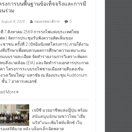
ครงการบนพื้นฐานข้อเท็จจริงและการมี
่วนร่วม
August 8, 2026
กองบรรณาธิการ
0
นที่ 7 สิงหาคม 2569 การรถไฟแห่งประเทศไทย
ฟท.) จัดการประชุมรับฟังความคิดเห็นของ
ะชาชน ครั้งที่ 2 (ปัจฉิมนิเทศโครงการ) ภายใต้งาน
างที่ปรึกษาเพื่อทบทวนผลการศึกษาความเหมาะสม
กแบบรายละเอียด จัดทำรายงานการวิเคราะห์ผลก
ทบสิ่งแวดล้อม (EIA) และจัดทำร่างเอกสารประกวด
คา โครงการระบบรถไฟชานเมืองสายสีแดงเข้ม
วงวงเวียนใหญ่–มหาชัย ณ ห้องประชุม Auditorium
 ชั้น 7 อาคารเคเอกซ์
ad More
เจบีซี มวยอาชีพแห่งญี่ปุ่น พร้อม
สนับสนุนนักมวยชาวไทย “เสี่ย
นริส”แนะเพิ่มไฟท์แฟ็กซ์ เว็บ
บรองสถิติมวย หลัง บล็อกเล็ก ผิดพลาด