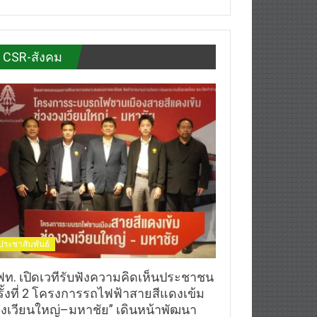
CSR-สังคม
ประชาสัมพันธ์
ฟท. เปิดเวทีรับฟังความคิดเห็นประชาชน
รั้งที่ 2 โครงการรถไฟฟ้าสายสีแดงเข้ม
วงเวียนใหญ่–มหาชัย” เดินหน้าพัฒนา