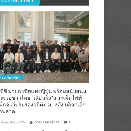
ท่องเที่ยว-กีฬา
บีซี มวยอาชีพแห่งญี่ปุ่น พร้อมสนับสนุน
ักมวยชาวไทย “เสี่ยนริส”แนะเพิ่มไฟท์
็กซ์ เว็บรับรองสถิติมวย หลัง บล็อกเล็ก
ิดพลาด
August 8, 2026
กองบรรณาธิการ
0
่ปุ่น พร้อมสนับสนุนนักชกไทย และช่วยไทยแก้ปัญหา