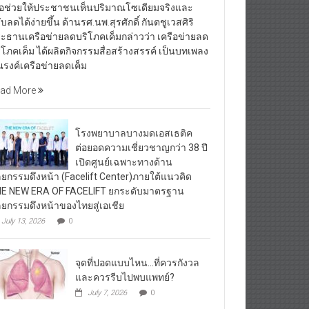
ื่อช่วยให้ประชาชนเห็นปริมาณโซเดียมจริงและ
ับลดได้ง่ายขึ้น ด้านรศ.นพ.สุรศักดิ์ กันตชูเวสศิริ
ะธานเครือข่ายลดบริโภคเค็มกล่าวว่า เครือข่ายลด
ิโภคเค็ม ได้ผลิตกิจกรรมสื่อสร้างสรรค์ เป็นบทเพลง
รงค์เครือข่ายลดเค็ม
ad More
โรงพยาบาลบางมดเอสเธติค
ต่อยอดความเชี่ยวชาญกว่า 38 ปี
เปิดศูนย์เฉพาะทางด้าน
ลยกรรมดึงหน้า (Facelift Center)ภายใต้แนวคิด
E NEW ERA OF FACELIFT ยกระดับมาตรฐาน
ลยกรรมดึงหน้าของไทยสู่เอเชีย
July 13, 2026
0
จุดที่ปอดแบบไหน…ที่ควรกังวล
และควรรีบไปพบแพทย์?
July 7, 2026
0