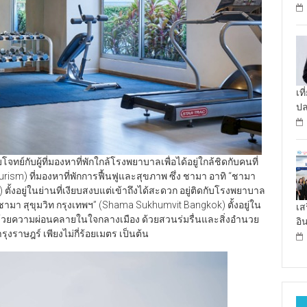
เท
ป
์กับผู้ที่มองหาที่พักใกล้โรงพยาบาลเพื่อได้อยู่ใกล้ชิดกับคนที่
ourism) ที่มองหาที่พักการฟื้นฟูและสุขภาพ ซึ่ง ชามา อาทิ “ชามา
ั้งอยู่ในย่านที่เงียบสงบแต่เข้าถึงได้สะดวก อยู่ติดกับโรงพยาบาล
ามา สุขุมวิท กรุงเทพฯ” (Shama Sukhumvit Bangkok) ตั้งอยู่ใน
เส
ด้วยความผ่อนคลายในใจกลางเมือง ด้วยสวนร่มรื่นและสิ่งอำนวย
อิ
ราษฎร์ เพียงไม่กี่ร้อยเมตร เป็นต้น