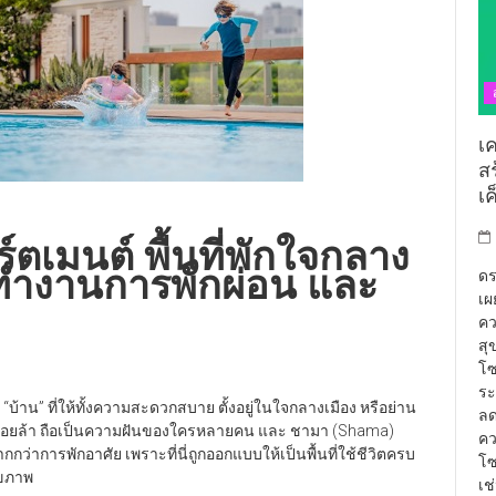
เ
ส
เ
์ตเมนต์ พื้นที่พักใจกลาง
ารทำงานการพักผ่อน และ
ดร
เผ
คว
สุ
โซ
ระ
“บ้าน” ที่ให้ทั้งความสะดวกสบาย ตั้งอยู่ในใจกลางเมือง หรือย่าน
ลด
่เหนื่อยล้า ถือเป็นความฝันของใครหลายคน และ ชามา (Shama)
คว
กว่าการพักอาศัย เพราะที่นี่ถูกออกแบบให้เป็นพื้นที่ใช้ชีวิตครบ
โซ
ุขภาพ
เช