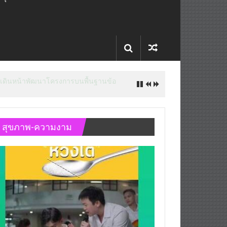
 หลัง บล็อกเล็ก ผิดพลาด
สุขภาพ-ความงาม