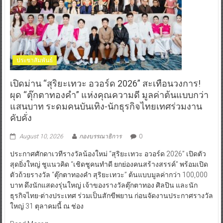
ประชาสัมพันธ์
เปิดม่าน “สุริยะเทวะ อวอร์ด 2026” สะเทือนวงการ!
ผุด “ตุ๊กตาทองคำ” แห่งคุณความดี มูลค่าต้นแบบกว่า
แสนบาท ระดมคนบันเทิง-นักธุรกิจไทยเทศร่วมงาน
คับคั่ง
August 10, 2026
กองบรรณาธิการ
0
ประกาศศักดาเวทีรางวัลน้องใหม่ “สุริยะเทวะ อวอร์ด 2026” เปิดตัว
สุดยิ่งใหญ่ ชูแนวคิด “เชิดชูคนทำดี ยกย่องคนสร้างสรรค์” พร้อมเปิด
ตัวถ้วยรางวัล “ตุ๊กตาทองคำ สุริยะเทวะ” ต้นแบบมูลค่ากว่า 100,000
บาท ดึงนักแสดงรุ่นใหญ่ เจ้าของรางวัลตุ๊กตาทอง ศิลปิน และนัก
ธุรกิจไทย-ต่างประเทศ ร่วมเป็นสักขีพยาน ก่อนจัดงานประกาศรางวัล
ใหญ่ 31 ตุลาคมนี้ ณ ช่อง