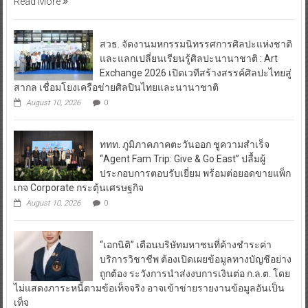
Read More
สวธ. จัดงานมหกรรมนิทรรศการศิลปะแห่งชาติ
และแลกเปลี่ยนเรียนรู้ศิลปะนานาชาติ : Art
Exchange 2026 เปิดเวทีสร้างสรรค์ศิลปะไทยสู่
สากล เชื่อมโยงเครือข่ายศิลปินไทยและนานาชาติ
August 10, 2026
0
ททท. ภูมิภาคภาคตะวันออก ชูความสำเร็จ
“Agent Fam Trip: Give & Go East” ปลื้มผู้
ประกอบการตอบรับเยี่ยม พร้อมต่อยอดขายแพ็ก
เกจ Corporate กระตุ้นเศรษฐกิจ
August 10, 2026
0
“เอกนิติ” เตือนบริษัทมหาชนที่ค้างชำระค่า
บริการวิชาชีพ ต้องเปิดเผยข้อมูลทางบัญชีอย่าง
ถูกต้อง ระวังการนำส่งงบการเงินต่อ ก.ล.ต. โดย
ไม่แสดงภาระหนี้ตามข้อเท็จจริง อาจเข้าข่ายรายงานข้อมูลอันเป็น
เท็จ