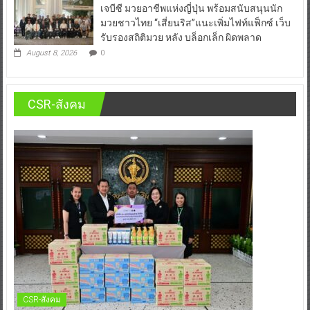
เจบีซี มวยอาชีพแห่งญี่ปุ่น พร้อมสนับสนุนนัก
มวยชาวไทย “เสี่ยนริส”แนะเพิ่มไฟท์แฟ็กซ์ เว็บ
รับรองสถิติมวย หลัง บล็อกเล็ก ผิดพลาด
August 8, 2026
0
CSR-สังคม
CSR-สังคม