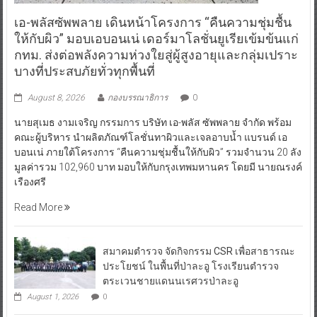
เอ-พลัสซัพพลาย เดินหน้าโครงการ “คืนความชุ่มชื้น
ให้กับผิว” มอบเอบอนเน่ เดอร์มาโลชั่นยูเรียเข้มข้นแก่
กทม. ส่งต่อพลังความห่วงใยสู่ผู้สูงอายุและกลุ่มเปราะ
บางที่ประสบภัยทั่วทุกพื้นที่
August 8, 2026
กองบรรณาธิการ
0
นายสุเมธ งามเจริญ กรรมการ บริษัท เอ-พลัส ซัพพลาย จำกัด พร้อม
คณะผู้บริหาร นำผลิตภัณฑ์โลชั่นทาผิวและเจลอาบน้ำ แบรนด์ เอ
บอนเน่ ภายใต้โครงการ “คืนความชุ่มชื้นให้กับผิว” รวมจำนวน 20 ลัง
มูลค่ารวม 102,960 บาท มอบให้กับกรุงเทพมหานคร โดยมี นายณรงค์
เรืองศรี
Read More
สมาคมตำรวจ จัดกิจกรรม CSR เพื่อสาธารณะ
ประโยชน์ ในพื้นที่ป่าละอู โรงเรียนตำรวจ
ตระเวนชายแดนนเรศวรป่าละอู
August 1, 2026
0