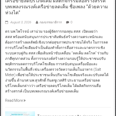
เครือข่ายลดบริโภคเค็ม ผลิตกิจกรรมสื่อสร้างสรรค์
บทเพลงรณรงค์เครือข่ายลดเค็ม ชื่อเพลง “ด้วยความ
ห่วงไต”
August 3, 2026
กองบรรณาธิการ
0
ดร.นพ.ไพโรจน์ เสาน่วม รองผู้จัดการกองทุน สสส. เปิดเผยว่า
สสส.พร้อมสนับสนุนการประชาสัมพันธ์สร้างความตระหนักและ
ต้องการสร้างผลลัพธ์เชิงบวกต่อสุขภาพประชาชนได้จริง ในการลด
การบริโภคโซเดียมจำเป็นต้องทำทั้งการสื่อสารและมาตรการเชิง
ระบบควบคู่กัน สสส.เพื่อเดินหน้าขับเคลื่อน “ลดเค็ม ลดโรค” ร่วมกับ
ภาคีทุกภาคส่วน ทั้งการรณรงค์สร้างความรอบรู้ให้ประชาชนปรับ
พฤติกรรมลดการบริโภคโซเดียม การสนับสนุนเครื่องมือและ
นวัตกรรมในพื้นที่ เช่น เครื่องตรวจวัดความเค็มในอาหาร (Salt
Meter) เพื่อช่วยให้ประชาชนเห็นปริมาณโซเดียมจริงและปรับลดได้
ง่ายขึ้น ด้านรศ.นพ.สุรศักดิ์ กันตชูเวสศิริ ประธานเครือข่ายลด
บริโภคเค็มกล่าวว่า เครือข่ายลดบริโภคเค็ม ได้ผลิตกิจกรรมสื่อ
สร้างสรรค์ เป็นบทเพลงรณรงค์เครือข่ายลดเค็ม
Read More