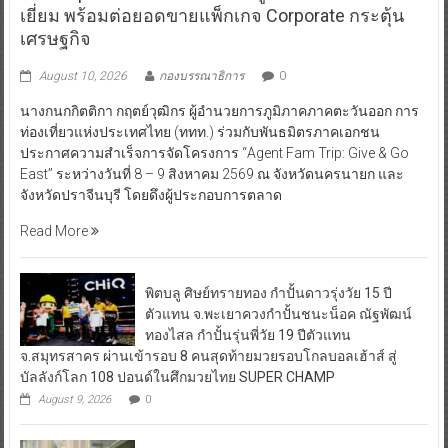
เยี่ยม พร้อมต่อยอดขายแพ็กเกจ Corporate กระตุ้น
เศรษฐกิจ
August 10, 2026
กองบรรณาธิการ
0
นางกนกกิตติกา กฤตย์วุฒิกร ผู้อำนวยการภูมิภาคภาคตะวันออก การ
ท่องเที่ยวแห่งประเทศไทย (ททท.) ร่วมกับพันธมิตรภาคเอกชน
ประกาศความสำเร็จการจัดโครงการ “Agent Fam Trip: Give & Go
East” ระหว่างวันที่ 8 – 9 สิงหาคม 2569 ณ จังหวัดนครนายก และ
จังหวัดปราจีนบุรี โดยดึงผู้ประกอบการตลาด
Read More
พิตบลู ศิษย์ทรายทอง กำปั้นดาวรุ่งวัย 15 ปี
ตัวแทน จ.พะเยาควงกำปั้นชนะน็อค ณัฐพัฒน์
ทองไสล กำปั้นรุ่นพี่วัย 19 ปีตัวแทน
จ.สมุทรสาคร ผ่านเข้ารอบ 8 คนสุดท้ายมวยรอบโกลบอลเฮ้าส์ สู่
บัลลังก์โลก 108 ปอนด์ในศึกมวยไทย SUPER CHAMP
August 9, 2026
0