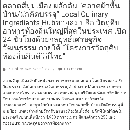
ตลาดสี่มุมเมือง ผลักดัน “ตลาดผักพื้น
บ้าน/ผักคัดบรรจุ” Local Culinary
Ingredients Hubขายส่ง-ปลีก วัตถุดิบ
อาหารท้องถิ่นใหญ่ที่สุดในประเทศ เปิด
24 ชั่วโมงด้วยกลยุทธ์เศรษฐกิจ
วัฒนธรรม ภายใต้ “โครงการวัตถุดิบ
ท้องถิ่นกินดีวิถีไทย”
Posted By: กองบรรณาธิการ
0 Comment
ตลาดสี่มุมเมือง จับมือหน่วยงานราชการและเอกชน โดยมี กรมส่งเสริม
วัฒนธรรม สังกัดกระทรวงวัฒนธรรม, สำนักงานปลัดกระทรวงเกษตร
และสหกรณ์ กระทรวงเกษตรและสหกรณ์, ศูนย์วิจัยและพัฒนาพืชผักเขต
ร้อน ภาควิชาพืชสวน คณะเกษตร กำแพงแสน มหาวิทยาลัย
เกษตรศาสตร์ และศูนย์ผักโลก ผลักดัน “ตลาดผักพื้นบ้าน/ผักคัดบรรจุ สี่
มุมเมือง” แหล่งจำหน่ายวัตถุดิบอาหารท้องถิ่นทั้งส่ง–ปลีกที่ใหญ่ที่สุดใน
ประเทศไทย บนพื้นที่กว่า 4,900 ตารางเมตร มีแผงค้ากว่า 250 แผง
รองรับปริมาณวัตถุดิบอาหารท้องถิ่นกว่า