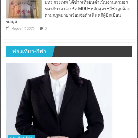
มทร.กรุงเทพ โต้ข่าวเท็จยันดำเนินงานตามธร
รมาภิบาล แจงชัด MOU–หลักสูตร–วีซ่าถูกต้อง
ตามกฎหมาย พร้อมจ่อดำเนินคดีผู้บิดเบือน
ข้อมูล
August 7, 2026
0
ท่องเที่ยว-กีฬา