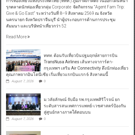
การท่องเที่ยวแห่งประเทศไทย (ททท.) ภูมิภาคภาคตะวันออก เดินหน้า
รุกตลาดนักท่องเที่ยวกลุ่ม Corporate จัดกิจกรรม “Agent Fam Trip:
Give & Go East” ระหว่างวันที่ 8–9 สิงหาคม 2569 ณ จังหวัด
นครนายก จังหวัดปราจีนบุรี นำผู้ประกอบการด้านการประชุม
สัมมนา และบริษัทนำเที่ยวกว่า 52
Read More
ททท. ต้อนรับเที่ยวบินปฐมฤกษ์สายการบิน
TransNusa Airlines เส้นทางจาการ์ตา-
กรุงเทพฯ เสริม Air Connectivity ดึงนักท่องเที่ยว
คุณภาพจากอินโดนีเซีย เริ่มเที่ยวแรกบินแรก 6 สิงหาคมนี้
August 7, 2026
0
ม.วลัยลักษณ์ จับมือ รพ.กรุงเทพสิริโรจน์ ยก
ระดับสารสนเทศการแพทย์-เวชศาสตร์ป้องกัน
สู่ศูนย์กลางภาคใต้ตอนบน
August 7, 2026
0