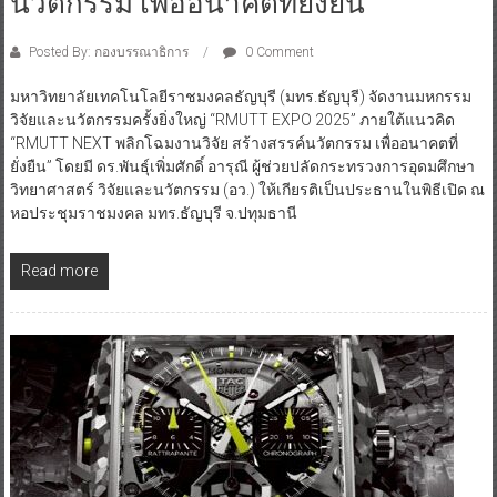
นวัตกรรม เพื่ออนาคตที่ยั่งยืน’
Posted By: กองบรรณาธิการ
0 Comment
มหาวิทยาลัยเทคโนโลยีราชมงคลธัญบุรี (มทร.ธัญบุรี) จัดงานมหกรรม
วิจัยและนวัตกรรมครั้งยิ่งใหญ่ “RMUTT EXPO 2025” ภายใต้แนวคิด
“RMUTT NEXT พลิกโฉมงานวิจัย สร้างสรรค์นวัตกรรม เพื่ออนาคตที่
ยั่งยืน” โดยมี ดร.พันธุ์เพิ่มศักดิ์ อารุณี ผู้ช่วยปลัดกระทรวงการอุดมศึกษา
วิทยาศาสตร์ วิจัยและนวัตกรรม (อว.) ให้เกียรติเป็นประธานในพิธีเปิด ณ
หอประชุมราชมงคล มทร.ธัญบุรี จ.ปทุมธานี
Read more