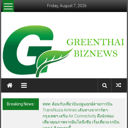
Skip
Friday, August 7, 2026
to
content
greenthaibiznews.com
Breaking News:
ททท. ต้อนรับเที่ยวบินปฐมฤกษ์สายการบิน
TransNusa Airlines เส้นทางจาการ์ตา-
กรุงเทพฯ เสริม Air Connectivity ดึงนักท่อง
เที่ยวคุณภาพจากอินโดนีเซีย เริ่มเที่ยวแรกบิน
แรก 6 สิงหาคมนี้