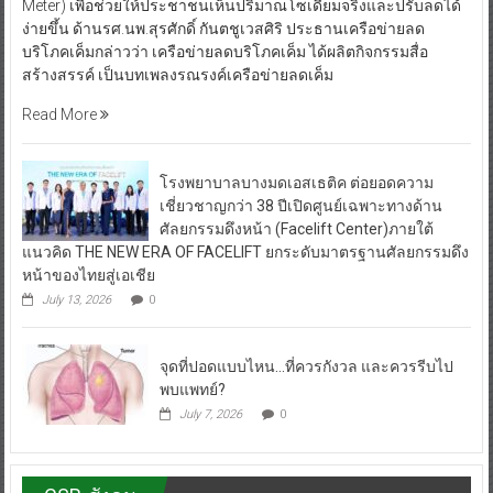
Meter) เพื่อช่วยให้ประชาชนเห็นปริมาณโซเดียมจริงและปรับลดได้
ง่ายขึ้น ด้านรศ.นพ.สุรศักดิ์ กันตชูเวสศิริ ประธานเครือข่ายลด
บริโภคเค็มกล่าวว่า เครือข่ายลดบริโภคเค็ม ได้ผลิตกิจกรรมสื่อ
สร้างสรรค์ เป็นบทเพลงรณรงค์เครือข่ายลดเค็ม
Read More
โรงพยาบาลบางมดเอสเธติค ต่อยอดความ
เชี่ยวชาญกว่า 38 ปีเปิดศูนย์เฉพาะทางด้าน
ศัลยกรรมดึงหน้า (Facelift Center)ภายใต้
แนวคิด THE NEW ERA OF FACELIFT ยกระดับมาตรฐานศัลยกรรมดึง
หน้าของไทยสู่เอเชีย
July 13, 2026
0
จุดที่ปอดแบบไหน…ที่ควรกังวล และควรรีบไป
พบแพทย์?
July 7, 2026
0