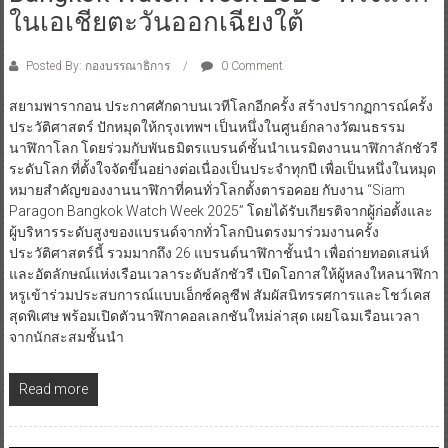
ในเอเชียตะวันออกเฉียงใต้
Posted By: กองบรรณาธิการ
0 Comment
สยามพารากอน ประกาศศักดาบนเวทีโลกอีกครั้ง สร้างปรากฏการณ์ครั้ง
ประวัติศาสตร์ ปักหมุดให้กรุงเทพฯ เป็นหนึ่งในศูนย์กลางวัฒนธรรม
นาฬิกาโลก โดยร่วมกับพันธมิตรแบรนด์ชั้นนำเนรมิตงานนาฬิกาลักชัวรี
ระดับโลก ที่ตั้งใจจัดขึ้นอย่างต่อเนื่องเป็นประจำทุกปี เพื่อเป็นหนึ่งในหมุด
หมายสำคัญของงานนาฬิกาที่คนทั่วโลกตั้งตารอคอย กับงาน “Siam
Paragon Bangkok Watch Week 2025” โดยได้รับเกียรติจากผู้ก่อตั้งและ
ผู้บริหารระดับสูงของแบรนด์จากทั่วโลกบินตรงมาร่วมงานครั้ง
ประวัติศาสตร์นี้ รวมมากถึง 26 แบรนด์นาฬิกาชั้นนำ เพื่อถ่ายทอดเสน่ห์
และอัตลักษณ์แห่งเรือนเวลาระดับลักชัวรี เปิดโอกาสให้ผู้หลงใหลนาฬิกา
หรูเข้าร่วมประสบการณ์แบบเอ็กซ์คลูซีฟ สัมผัสนิทรรศการและโชว์เคส
สุดพิเศษ พร้อมเปิดตัวนาฬิกาคอลเลกชันใหม่ล่าสุด เผยโฉมเรือนเวลา
จากนักสะสมชั้นนำ
Read more