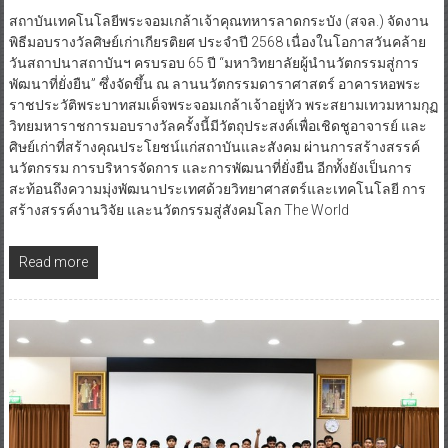
สถาบันเทคโนโลยีพระจอมเกล้าเจ้าคุณทหารลาดกระบัง (สจล.) จัดงาน
พิธีมอบรางวัลศิษย์เก่าเกียรติยศ ประจำปี 2568 เนื่องในโอกาสวันคล้าย
วันสถาปนาสถาบันฯ ครบรอบ 65 ปี “มหาวิทยาลัยผู้นำนวัตกรรมสู่การ
พัฒนาที่ยั่งยืน” ซึ่งจัดขึ้น ณ ลานนวัตกรรมดาราศาสตร์ อาคารหอพระ
ราชประวัติพระบาทสมเด็จพระจอมเกล้าเจ้าอยู่หัว พระสยามเทวมหามกุฏ
วิทยมหาราชการมอบรางวัลครั้งนี้มีวัตถุประสงค์เพื่อเชิดชูอาจารย์ และ
ศิษย์เก่าที่สร้างคุณประโยชน์แก่สถาบันและสังคม ผ่านการสร้างสรรค์
นวัตกรรม การบริหารจัดการ และการพัฒนาที่ยั่งยืน อีกทั้งยังเป็นการ
สะท้อนถึงความมุ่งพัฒนาประเทศด้วยวิทยาศาสตร์และเทคโนโลยี การ
สร้างสรรค์งานวิจัย และนวัตกรรมสู่สังคมโลก The World
Read more