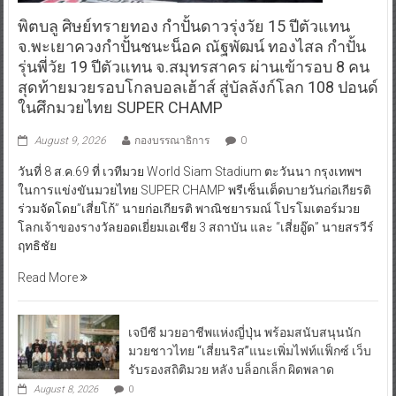
พิตบลู ศิษย์ทรายทอง กำปั้นดาวรุ่งวัย 15 ปีตัวแทน
จ.พะเยาควงกำปั้นชนะน็อค ณัฐพัฒน์ ทองไสล กำปั้น
รุ่นพี่วัย 19 ปีตัวแทน จ.สมุทรสาคร ผ่านเข้ารอบ 8 คน
สุดท้ายมวยรอบโกลบอลเฮ้าส์ สู่บัลลังก์โลก 108 ปอนด์
ในศึกมวยไทย SUPER CHAMP
August 9, 2026
กองบรรณาธิการ
0
วันที่ 8 ส.ค.69 ที่ เวทีมวย World Siam Stadium ตะวันนา กรุงเทพฯ
ในการแข่งขันมวยไทย SUPER CHAMP พรีเซ็นเต็ดบายวันก่อเกียรติ
ร่วมจัดโดย”เสี่ยโก้” นายก่อเกียรติ พาณิชยารมณ์ โปรโมเตอร์มวย
โลกเจ้าของรางวัลยอดเยี่ยมเอเชีย 3 สถาบัน และ “เสี่ยอู๊ด” นายสรวีร์
ฤทธิชัย
Read More
เจบีซี มวยอาชีพแห่งญี่ปุ่น พร้อมสนับสนุนนัก
มวยชาวไทย “เสี่ยนริส”แนะเพิ่มไฟท์แฟ็กซ์ เว็บ
รับรองสถิติมวย หลัง บล็อกเล็ก ผิดพลาด
August 8, 2026
0