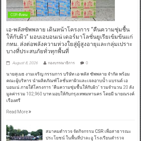
CSR-สังคม
เอ-พลัสซัพพลาย เดินหน้าโครงการ “คืนความชุ่มชื้น
ให้กับผิว” มอบเอบอนเน่ เดอร์มาโลชั่นยูเรียเข้มข้นแก่
กทม. ส่งต่อพลังความห่วงใยสู่ผู้สูงอายุและกลุ่มเปราะ
บางที่ประสบภัยทั่วทุกพื้นที่
August 8, 2026
กองบรรณาธิการ
0
นายสุเมธ งามเจริญ กรรมการ บริษัท เอ-พลัส ซัพพลาย จำกัด พร้อม
คณะผู้บริหาร นำผลิตภัณฑ์โลชั่นทาผิวและเจลอาบน้ำ แบรนด์ เอ
บอนเน่ ภายใต้โครงการ “คืนความชุ่มชื้นให้กับผิว” รวมจำนวน 20 ลัง
มูลค่ารวม 102,960 บาท มอบให้กับกรุงเทพมหานคร โดยมี นายณรงค์
เรืองศรี
Read More
สมาคมตำรวจ จัดกิจกรรม CSR เพื่อสาธารณะ
ประโยชน์ ในพื้นที่ป่าละอู โรงเรียนตำรวจ