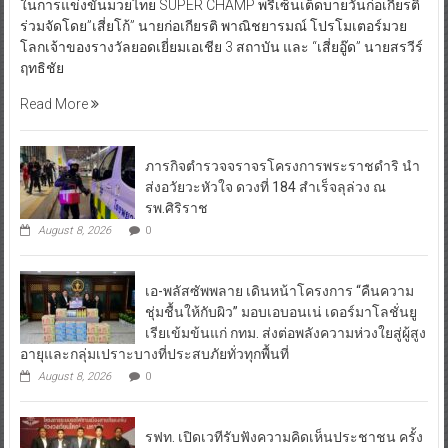
ในการแข่งขันมวยไทย SUPER CHAMP พรีเซ็นเต็ดบายวันก่อเกียรติ
ร่วมจัดโดย”เสี่ยโก้” นายก่อเกียรติ พาณิชยารมณ์ โปรโมเตอร์มวย
โลกเจ้าของรางวัลยอดเยี่ยมเอเชีย 3 สถาบัน และ “เสี่ยอู๊ด” นายสรวีร์
ฤทธิชัย
Read More
ภารกิจตำรวจจราจรโครงการพระราชดำริ นำ
ส่งอวัยวะหัวใจ ดวงที่ 184 สำเร็จลุล่วง ณ
รพ.ศิริราช
August 8, 2026
0
เอ-พลัสซัพพลาย เดินหน้าโครงการ “คืนความ
ชุ่มชื้นให้กับผิว” มอบเอบอนเน่ เดอร์มาโลชั่นยู
เรียเข้มข้นแก่ กทม. ส่งต่อพลังความห่วงใยสู่ผู้สูง
อายุและกลุ่มเปราะบางที่ประสบภัยทั่วทุกพื้นที่
August 8, 2026
0
รฟท. เปิดเวทีรับฟังความคิดเห็นประชาชน ครั้ง