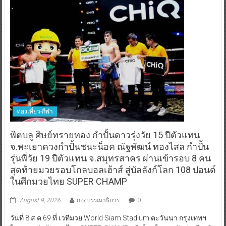
ท่องเที่ยว-กีฬา
พิตบลู ศิษย์ทรายทอง กำปั้นดาวรุ่งวัย 15 ปีตัวแทน
จ.พะเยาควงกำปั้นชนะน็อค ณัฐพัฒน์ ทองไสล กำปั้น
รุ่นพี่วัย 19 ปีตัวแทน จ.สมุทรสาคร ผ่านเข้ารอบ 8 คน
สุดท้ายมวยรอบโกลบอลเฮ้าส์ สู่บัลลังก์โลก 108 ปอนด์
ในศึกมวยไทย SUPER CHAMP
August 9, 2026
กองบรรณาธิการ
0
วันที่ 8 ส.ค.69 ที่ เวทีมวย World Siam Stadium ตะวันนา กรุงเทพฯ