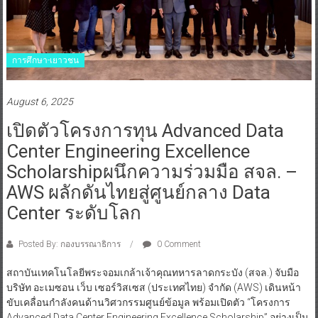
การศึกษา-เยาวชน
August 6, 2025
เปิดตัวโครงการทุน Advanced Data
Center Engineering Excellence
Scholarshipผนึกความร่วมมือ สจล. –
AWS ผลักดันไทยสู่ศูนย์กลาง Data
Center ระดับโลก
Posted By: กองบรรณาธิการ
0 Comment
สถาบันเทคโนโลยีพระจอมเกล้าเจ้าคุณทหารลาดกระบัง (สจล.) จับมือ
บริษัท อะเมซอน เว็บ เซอร์วิสเซส (ประเทศไทย) จำกัด (AWS) เดินหน้า
ขับเคลื่อนกำลังคนด้านวิศวกรรมศูนย์ข้อมูล พร้อมเปิดตัว “โครงการ
Advanced Data Center Engineering Excellence Scholarship” อย่างเป็น