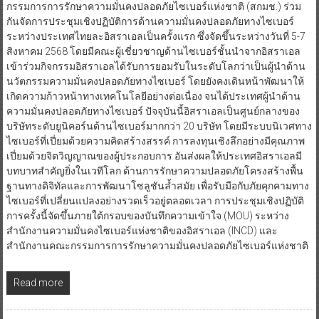
กรรมการการรักษาความมั่นคงปลอดภัยไซเบอร์แห่งชาติ (สกมช.) ร่วม
กันจัดการประชุมเชิงปฏิบัติการด้านความมั่นคงปลอดภัยทางไซเบอร์
ระหว่างประเทศไทยละอิสราเอลเป็นครั้งแรก ซึ่งจัดขึ้นระหว่างวันที่ 5-7
สิงหาคม 2568 โดยมีคณะผู้เชี่ยวชาญด้านไซเบอร์ชั้นนำจากอิสราเอล
เข้าร่วมกิจกรรมอิสราเอลได้รับการยอมรับในระดับโลกว่าเป็นผู้นำด้าน
นวัตกรรมความมั่นคงปลอดภัยทางไซเบอร์ โดยยังคงเดินหน้าพัฒนาให้
เกิดความก้าวหน้าทางเทคโนโลยีอย่างต่อเนื่อง จนได้ประเทศผู้นำด้าน
ความมั่นคงปลอดภัยทางไซเบอร์ ปัจจุบันนี้อิสราเอลเป็นศูนย์กลางของ
บริษัทระดับยูนิคอร์นด้านไซเบอร์มากกว่า 20 บริษัท โดยมีระบบนิเวศทาง
ไซเบอร์ที่เปี่ยมด้วยความคิดสร้างสรรค์ การลงทุนเชิงลึกอย่างมีคุณภาพ
เปี่ยมด้วยจิตวิญญาณของผู้ประกอบการ อันส่งผลให้ประเทศอิสราเอลมี
บทบาทสำคัญยิ่งในเวทีโลก ด้านการรักษาความปลอดภัยโครงสร้างพื้น
ฐานทางดิจิทัลและการพัฒนาโซลูชันล้ำสมัย เพื่อรับมือกับภัยคุกคามทาง
ไซเบอร์ที่เปลี่ยนแปลงอย่างรวดเร็วอยู่ตลอดเวลา การประชุมเชิงปฏิบัติ
การครั้งนี้จัดขึ้นภายใต้กรอบของบันทึกความเข้าใจ (MOU) ระหว่าง
สำนักงานความมั่นคงไซเบอร์แห่งชาติของอิสราเอล (INCD) และ
สำนักงานคณะกรรมการการรักษาความมั่นคงปลอดภัยไซเบอร์แห่งชาติ
Read more