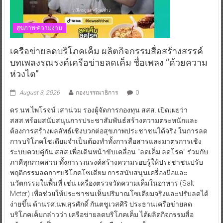
สุขภาพ-ความงาม
เครือข่ายลดบริโภคเค็ม ผลิตกิจกรรมสื่อสร้างสรรค์
บทเพลงรณรงค์เครือข่ายลดเค็ม ชื่อเพลง “ด้วยความ
ห่วงไต”
August 3, 2026
กองบรรณาธิการ
0
ดร.นพ.ไพโรจน์ เสาน่วม รองผู้จัดการกองทุน สสส. เปิดเผยว่า
สสส.พร้อมสนับสนุนการประชาสัมพันธ์สร้างความตระหนักและ
ต้องการสร้างผลลัพธ์เชิงบวกต่อสุขภาพประชาชนได้จริง ในการลด
การบริโภคโซเดียมจำเป็นต้องทำทั้งการสื่อสารและมาตรการเชิง
ระบบควบคู่กัน สสส.เพื่อเดินหน้าขับเคลื่อน “ลดเค็ม ลดโรค” ร่วมกับ
ภาคีทุกภาคส่วน ทั้งการรณรงค์สร้างความรอบรู้ให้ประชาชนปรับ
พฤติกรรมลดการบริโภคโซเดียม การสนับสนุนเครื่องมือและ
นวัตกรรมในพื้นที่ เช่น เครื่องตรวจวัดความเค็มในอาหาร (Salt
Meter) เพื่อช่วยให้ประชาชนเห็นปริมาณโซเดียมจริงและปรับลดได้
ง่ายขึ้น ด้านรศ.นพ.สุรศักดิ์ กันตชูเวสศิริ ประธานเครือข่ายลด
บริโภคเค็มกล่าวว่า เครือข่ายลดบริโภคเค็ม ได้ผลิตกิจกรรมสื่อ