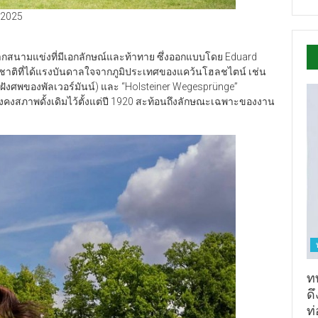
 2025
ียงจากสนามแข่งที่มีเอกลักษณ์และท้าทาย ซึ่งออกแบบโดย Eduard
ชาติที่ได้แรงบันดาลใจจากภูมิประเทศของแคว้นโฮลชไตน์ เช่น
มฝังศพของพัลเวอร์มันน์) และ “Holsteiner Wegesprünge”
คงสภาพดั้งเดิมไว้ตั้งแต่ปี 1920 สะท้อนถึงลักษณะเฉพาะของงาน
ท
ดึ
ท