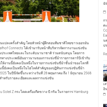
อ
กา
ตะ
Co
Ea
นค
่ยนแปลงครั้งสำคัญ โดยหัวหน้าผู้ฝึกสอนทีมชาติไทยขาวเยอรมัน
ปร
hof Connects ได้เข้ามารับหน้าที่บริหารจัดการงานแข่งขัน
าทั้งในประเทศไทยและในระดับนานาชาติ ร่วมสนับสนุน โดยการ
Re
มรดกทางประเพณีอันยาวนานของการแข่งขี่ม้ารายการดาร์บีเข้ากับ
ให้งานนี้ยังคงเป็นหนึ่งในรายการแข่งขันขี่ม้าชั้นนำของโลกที่
นนี้ยังคงเป็นหนึ่งในไฮไลต์สำคัญของปฏิทินการแข่งขันขี่ม้า
25 ในปีนี่จัดขึ้นระหว่างวันที่ 28 พฤษภาคม ถึง 1 มิถุนายน 2568
่างสำหรับรายละเอียดและผลการแข่งขัน
เส
อิ
 du Soleil Z กระโดดเครื่องกีดขวาง บี.กริม ในรายการ Hamburg