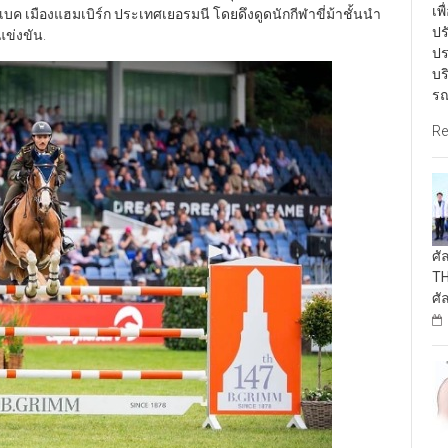
เพ
เบค เมืองแฮมเบิร์ก ประเทศเยอรมนี โดยดึงดูดนักกีฬาขี่ม้าชั้นนำ
ปร
ข่งขัน.
ปร
บร
รณ
Re
ศั
TH
ศั