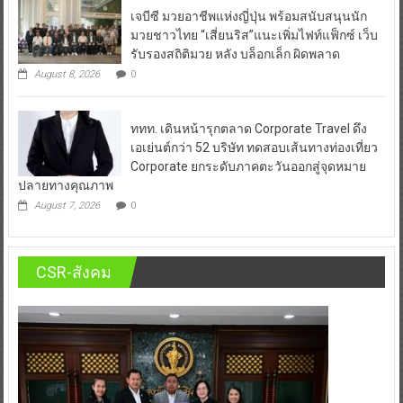
เจบีซี มวยอาชีพแห่งญี่ปุ่น พร้อมสนับสนุนนัก
มวยชาวไทย “เสี่ยนริส”แนะเพิ่มไฟท์แฟ็กซ์ เว็บ
รับรองสถิติมวย หลัง บล็อกเล็ก ผิดพลาด
August 8, 2026
0
ททท. เดินหน้ารุกตลาด Corporate Travel ดึง
เอเย่นต์กว่า 52 บริษัท ทดสอบเส้นทางท่องเที่ยว
Corporate ยกระดับภาคตะวันออกสู่จุดหมาย
ปลายทางคุณภาพ
August 7, 2026
0
CSR-สังคม