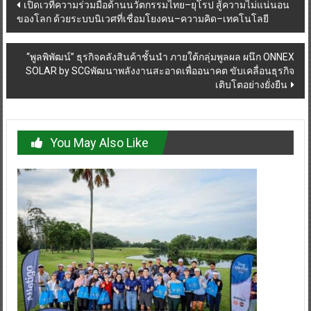
Post
เปิดเวทีความร่วมมือด้านนวัตกรรมไทย–ยุโรป สู้ความไม่แน่นอน
ของโลก ด้วยระบบนิเวศที่เชื่อมโยงคน–ความคิด–เทคโนโลยี
navigation
“พูลพิพัฒน์” ธุรกิจคลังสินค้าชั้นนำ ภายใต้กลุ่มพูลผล ผนึก ONNEX
SOLAR by SCGพัฒนาพลังงานสะอาดเพื่ออนาคต ขับเคลื่อนธุรกิจ
เติบโตอย่างยั่งยืน
You May Also Like