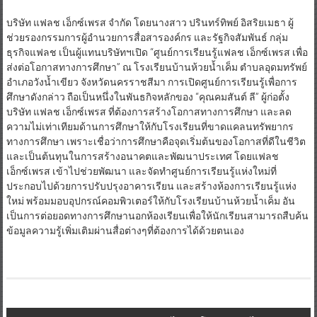
บริษัท แฟลช เอ็กซ์เพรส จำกัด โดยนางสาว ปรินทร์ทิพย์ อิสริยเมธา ผู้
ช่วยรองกรรมการผู้อำนวยการสื่อสารองค์กร และรัฐกิจสัมพันธ์ กลุ่ม
ธุรกิจแฟลช เป็นผู้แทนบริษัทฯเปิด “ศูนย์การเรียนรู้แฟลช เอ็กซ์เพรส เพื่อ
ส่งต่อโอกาสทางการศึกษา” ณ โรงเรียนบ้านห้วยน้ำเค็ม ตำบลอุดมทรัพย์
อำเภอวังน้ำเขียว จังหวัดนครราชสีมา การเปิดศูนย์การเรียนรู้เพื่อการ
ศึกษาดังกล่าว ถือเป็นหนึ่งในพันธกิจหลักของ “คุณคมสันต์ ลี” ผู้ก่อตั้ง
บริษัท แฟลช เอ็กซ์เพรส ที่ต้องการสร้างโอกาสทางการศึกษา และลด
ความไม่เท่าเทียมด้านการศึกษาให้กับโรงเรียนที่ขาดแคลนทรัพยากร
ทางการศึกษา เพราะเชื่อว่าการศึกษาคือจุดเริ่มต้นของโอกาสที่ดีในชีวิต
และเป็นต้นทุนในการสร้างอนาคตและพัฒนาประเทศ โดยแฟลช
เอ็กซ์เพรส เข้าไปช่วยพัฒนา และจัดทำศูนย์การเรียนรู้แห่งใหม่ที่
ประกอบไปด้วยการปรับปรุงอาคารเรียน และสร้างห้องการเรียนรู้แห่ง
ใหม่ พร้อมมอบอุปกรณ์คอมพิวเตอร์ให้กับโรงเรียนบ้านห้วยน้ำเค็ม อัน
เป็นการต่อยอดทางการศึกษานอกห้องเรียนเพื่อให้นักเรียนสามารถสืบค้น
ข้อมูลความรู้เพิ่มเติมผ่านสื่อต่างๆที่ต้องการได้ด้วยตนเอง