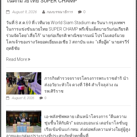
ในศึกมวยไทย SUPER CHAMP
August 9, 2026
กองบรรณาธิการ
0
วันที่ 8 ส.ค.69 ที่ เวทีมวย World Siam Stadium ตะวันนา กรุงเทพฯ
ในการแข่งขันมวยไทย SUPER CHAMP พรีเซ็นเต็ดบายวันก่อเกียรติ
ร่วมจัดโดย”เสี่ยโก้” นายก่อเกียรติ พาณิชยารมณ์ โปรโมเตอร์มวย
โลกเจ้าของรางวัลยอดเยี่ยมเอเชีย 3 สถาบัน และ “เสี่ยอู๊ด” นายสรวีร์
ฤทธิชัย
Read More
ภารกิจตำรวจจราจรโครงการพระราชดำริ นำ
ส่งอวัยวะหัวใจ ดวงที่ 184 สำเร็จลุล่วง ณ
รพ.ศิริราช
August 8, 2026
0
เอ-พลัสซัพพลาย เดินหน้าโครงการ “คืนความ
ชุ่มชื้นให้กับผิว” มอบเอบอนเน่ เดอร์มาโลชั่นยู
เรียเข้มข้นแก่ กทม. ส่งต่อพลังความห่วงใยสู่ผู้สูง
อายุและกลุ่มเปราะบางที่ประสบภัยทั่วทุกพื้นที่