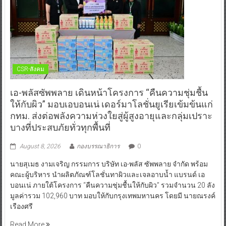
CSR-สังคม
เอ-พลัสซัพพลาย เดินหน้าโครงการ “คืนความชุ่มชื้น
ให้กับผิว” มอบเอบอนเน่ เดอร์มาโลชั่นยูเรียเข้มข้นแก่
กทม. ส่งต่อพลังความห่วงใยสู่ผู้สูงอายุและกลุ่มเปราะ
บางที่ประสบภัยทั่วทุกพื้นที่
August 8, 2026
กองบรรณาธิการ
0
นายสุเมธ งามเจริญ กรรมการ บริษัท เอ-พลัส ซัพพลาย จำกัด พร้อม
คณะผู้บริหาร นำผลิตภัณฑ์โลชั่นทาผิวและเจลอาบน้ำ แบรนด์ เอ
บอนเน่ ภายใต้โครงการ “คืนความชุ่มชื้นให้กับผิว” รวมจำนวน 20 ลัง
มูลค่ารวม 102,960 บาท มอบให้กับกรุงเทพมหานคร โดยมี นายณรงค์
เรืองศรี
Read More