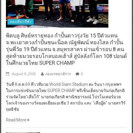
ท่องเที่ยว-กีฬา
พิตบลู ศิษย์ทรายทอง กำปั้นดาวรุ่งวัย 15 ปีตัวแทน
จ.พะเยาควงกำปั้นชนะน็อค ณัฐพัฒน์ ทองไสล กำปั้น
รุ่นพี่วัย 19 ปีตัวแทน จ.สมุทรสาคร ผ่านเข้ารอบ 8 คน
สุดท้ายมวยรอบโกลบอลเฮ้าส์ สู่บัลลังก์โลก 108 ปอนด์
ในศึกมวยไทย SUPER CHAMP
August 9, 2026
กองบรรณาธิการ
0
วันที่ 8 ส.ค.69 ที่ เวทีมวย World Siam Stadium ตะวันนา กรุงเทพฯ
ในการแข่งขันมวยไทย SUPER CHAMP พรีเซ็นเต็ดบายวันก่อเกียรติ
ร่วมจัดโดย”เสี่ยโก้” นายก่อเกียรติ พาณิชยารมณ์ โปรโมเตอร์มวย
โลกเจ้าของรางวัลยอดเยี่ยมเอเชีย 3 สถาบัน และ “เสี่ยอู๊ด” นายสรวีร์
ฤทธิชัย
Read More