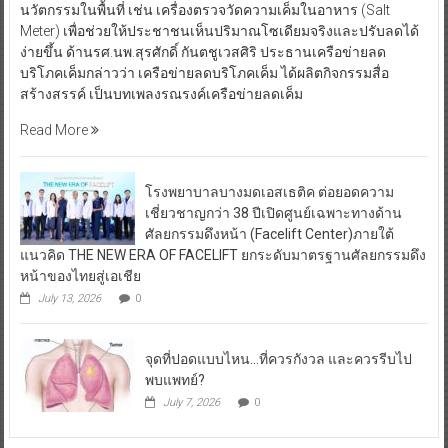
นวัตกรรมในพื้นที่ เช่น เครื่องตรวจวัดความเค็มในอาหาร (Salt
Meter) เพื่อช่วยให้ประชาชนเห็นปริมาณโซเดียมจริงและปรับลดได้
ง่ายขึ้น ด้านรศ.นพ.สุรศักดิ์ กันตชูเวสศิริ ประธานเครือข่ายลด
บริโภคเค็มกล่าวว่า เครือข่ายลดบริโภคเค็ม ได้ผลิตกิจกรรมสื่อ
สร้างสรรค์ เป็นบทเพลงรณรงค์เครือข่ายลดเค็ม
Read More
โรงพยาบาลบางมดเอสเธติค ต่อยอดความ
เชี่ยวชาญกว่า 38 ปีเปิดศูนย์เฉพาะทางด้าน
ศัลยกรรมดึงหน้า (Facelift Center)ภายใต้
แนวคิด THE NEW ERA OF FACELIFT ยกระดับมาตรฐานศัลยกรรมดึง
หน้าของไทยสู่เอเชีย
July 13, 2026
0
จุดที่ปอดแบบไหน…ที่ควรกังวล และควรรีบไป
พบแพทย์?
July 7, 2026
0