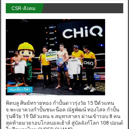
CSR-สังคม
ท่องเที่ยว-กีฬา
พิตบลู ศิษย์ทรายทอง กำปั้นดาวรุ่งวัย 15 ปีตัวแทน
จ.พะเยาควงกำปั้นชนะน็อค ณัฐพัฒน์ ทองไสล กำปั้น
รุ่นพี่วัย 19 ปีตัวแทน จ.สมุทรสาคร ผ่านเข้ารอบ 8 คน
สุดท้ายมวยรอบโกลบอลเฮ้าส์ สู่บัลลังก์โลก 108 ปอนด์