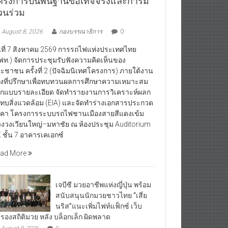
ครงการบนพื้นฐานข้อเท็จจริงและการมี
่วนร่วม
August 8, 2026
กองบรรณาธิการ
0
นที่ 7 สิงหาคม 2569 การรถไฟแห่งประเทศไทย
ฟท.) จัดการประชุมรับฟังความคิดเห็นของ
ะชาชน ครั้งที่ 2 (ปัจฉิมนิเทศโครงการ) ภายใต้งาน
างที่ปรึกษาเพื่อทบทวนผลการศึกษาความเหมาะสม
กแบบรายละเอียด จัดทำรายงานการวิเคราะห์ผลก
ทบสิ่งแวดล้อม (EIA) และจัดทำร่างเอกสารประกวด
คา โครงการระบบรถไฟชานเมืองสายสีแดงเข้ม
วงวงเวียนใหญ่–มหาชัย ณ ห้องประชุม Auditorium
 ชั้น 7 อาคารเคเอกซ์
ad More
เจบีซี มวยอาชีพแห่งญี่ปุ่น พร้อม
สนับสนุนนักมวยชาวไทย “เสี่ย
นริส”แนะเพิ่มไฟท์แฟ็กซ์ เว็บ
บรองสถิติมวย หลัง บล็อกเล็ก ผิดพลาด