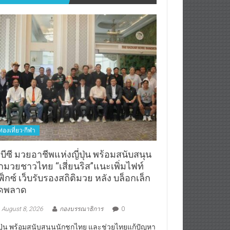
ท่องเที่ยว-กีฬา
บีซี มวยอาชีพแห่งญี่ปุ่น พร้อมสนับสนุน
ักมวยชาวไทย “เสี่ยนริส”แนะเพิ่มไฟท์
็กซ์ เว็บรับรองสถิติมวย หลัง บล็อกเล็ก
ิดพลาด
August 8, 2026
กองบรรณาธิการ
0
่ปุ่น พร้อมสนับสนุนนักชกไทย และช่วยไทยแก้ปัญหา