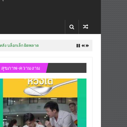
 หลัง บล็อกเล็ก ผิดพลาด
สุขภาพ-ความงาม