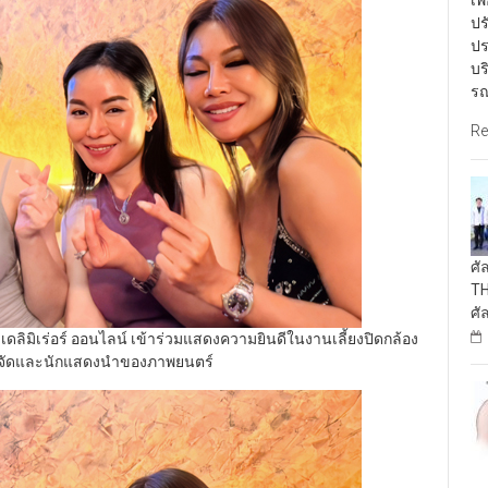
เพ
ปร
ปร
บร
รณ
Re
ศั
TH
ศั
ิมิเร่อร์ ออนไลน์ เข้าร่วมแสดงความยินดีในงานเลี้ยงปิดกล้อง
น ผู้จัดและนักแสดงนำของภาพยนตร์