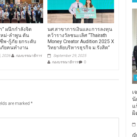
” ผนึกกำลังจิต
นศ.สาขาการเงินและการลงทุน
หม่-ลำพูน ดัน
คว้ารางวัลชนะเลิศ “Thairath
้ชีพ-กู้ภัย ยกระดับ
Money Creator Audition 2025 X
ภัยคนทำงาน
วิทยาลัยบริหารธุรกิจ ม.รังสิต”
, 2026
กองบรรณาธิการ
September 29, 2025
กองบรรณาธิการ
0
เจ
น
ields are marked
*
แฟ
ผ
ญี