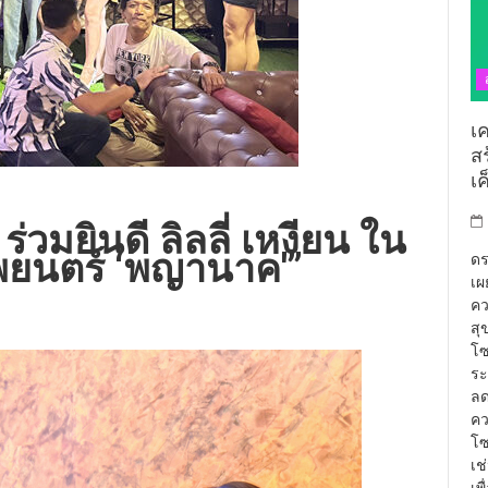
เ
ส
เ
่วมยินดี ลิลลี่ เหงียน ใน
าพยนตร์ ‘พญานาค'”
ดร
เผ
คว
สุ
โซ
ระ
ลด
คว
โซ
เช