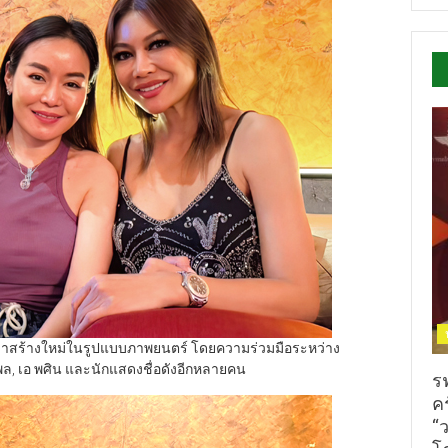
ิบมาสร้างใหม่ในรูปแบบภาพยนตร์ โดยความร่วมมือระหว่าง
ล, เอ พศิน และนักแสดงชื่อดังอีกหลายคน
ร
ค
“