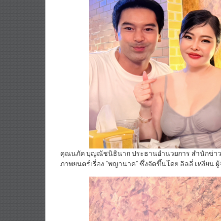
คุณนภัค บุญณัชนิธินาถ ประธานอำนวยการ สำนักข่าวเดล
ภาพยนตร์เรื่อง “พญานาค” ซึ่งจัดขึ้นโดย ลิลลี่ เหงีย