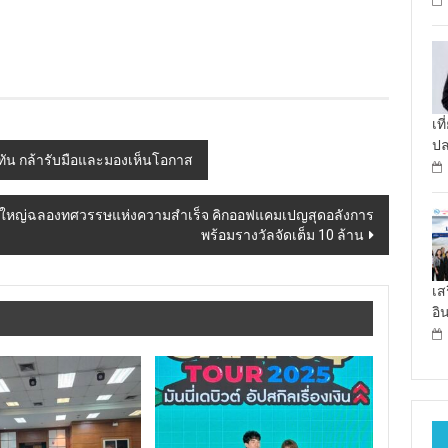
เท
ป
่าทัน กล้ารับมือและมองเห็นโอกาส
 แถลงใหญ่ฉลองทศวรรษแห่งความสำเร็จ คิกออฟแคมเปญสุดอลังการ
พร้อมรางวัลจัดเต็ม 10 ล้าน
เส
อิ