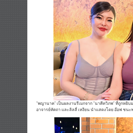
“พญานาค” เป็นผลงานรีเมกจาก “นาคีทวิภพ” ที่ถูกหย
อาจารย์หัตถา และลิลลี่ เหงียน นำแสดงโดย อ๊อฟ ชนะพ