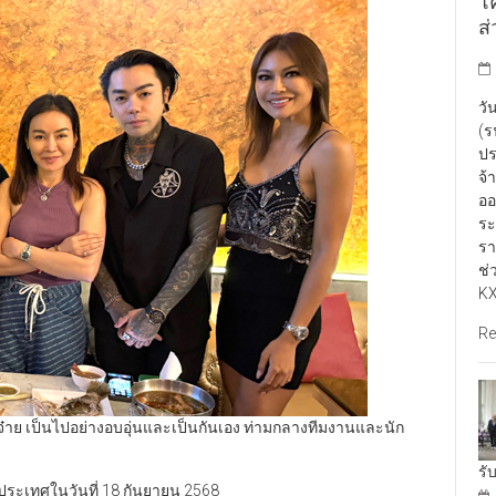
โ
ส
วั
(ร
ปร
จ้
ออ
ระ
รา
ช่
KX
Re
่งจ๋าย เป็นไปอย่างอบอุ่นและเป็นกันเอง ท่ามกลางทีมงานและนัก
รั
ประเทศในวันที่ 18 กันยายน 2568