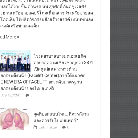
ื่อช่วยให้ประชาชนเห็นปริมาณโซเดียมจริงและ
ับลดได้ง่ายขึ้น ด้านรศ.นพ.สุรศักดิ์ กันตชูเวสศิริ
ะธานเครือข่ายลดบริโภคเค็มกล่าวว่า เครือข่ายลด
ิโภคเค็ม ได้ผลิตกิจกรรมสื่อสร้างสรรค์ เป็นบทเพลง
รงค์เครือข่ายลดเค็ม
ad More
โรงพยาบาลบางมดเอสเธติค
ต่อยอดความเชี่ยวชาญกว่า 38 ปี
เปิดศูนย์เฉพาะทางด้าน
ลยกรรมดึงหน้า (Facelift Center)ภายใต้แนวคิด
E NEW ERA OF FACELIFT ยกระดับมาตรฐาน
ลยกรรมดึงหน้าของไทยสู่เอเชีย
July 13, 2026
0
จุดที่ปอดแบบไหน…ที่ควรกังวล
และควรรีบไปพบแพทย์?
July 7, 2026
0