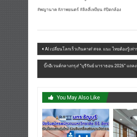
#พญานาค #ภาพยนตร์ #ลิลลี่เหงียน #ปิดกล้อง
Post
AI เปลี่ยนโลกเร็วเกินคาด! สจล. แนะ ไทยต้องรู้เท
navigation
บิ๊กอีเวนต์กลางกรุง! “บุรีรัมย์ มาราธอน 2026”
You May Also Like