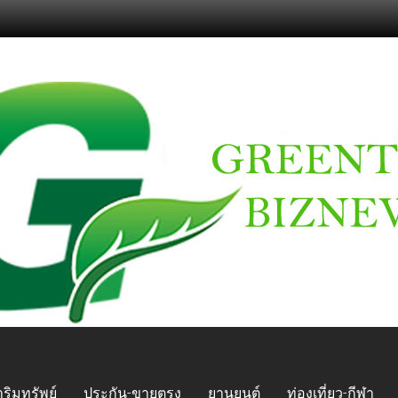
ริมทรัพย์
ประกัน-ขายตรง
ยานยนต์
ท่องเที่ยว-กีฬา