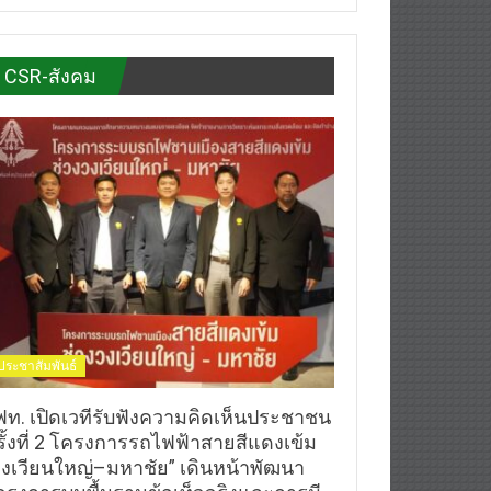
CSR-สังคม
ประชาสัมพันธ์
ฟท. เปิดเวทีรับฟังความคิดเห็นประชาชน
รั้งที่ 2 โครงการรถไฟฟ้าสายสีแดงเข้ม
วงเวียนใหญ่–มหาชัย” เดินหน้าพัฒนา