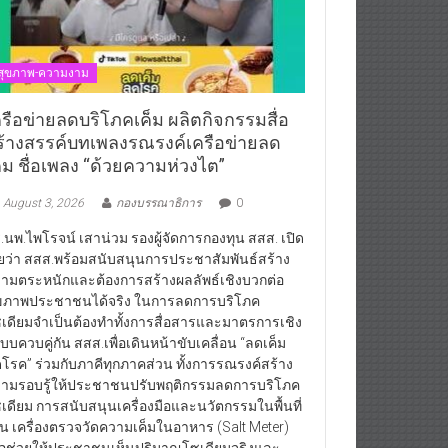
สุขภาพ-ความงาม
ครือข่ายลดบริโภคเค็ม ผลิตกิจกรรมสื่อ
ร้างสรรค์บทเพลงรณรงค์เครือข่ายลด
ค็ม ชื่อเพลง “ด้วยความห่วงไต”
August 3, 2026
กองบรรณาธิการ
0
.นพ.ไพโรจน์ เสาน่วม รองผู้จัดการกองทุน สสส. เปิด
ยว่า สสส.พร้อมสนับสนุนการประชาสัมพันธ์สร้าง
ามตระหนักและต้องการสร้างผลลัพธ์เชิงบวกต่อ
ขภาพประชาชนได้จริง ในการลดการบริโภค
เดียมจำเป็นต้องทำทั้งการสื่อสารและมาตรการเชิง
บบควบคู่กัน สสส.เพื่อเดินหน้าขับเคลื่อน “ลดเค็ม
โรค” ร่วมกับภาคีทุกภาคส่วน ทั้งการรณรงค์สร้าง
ามรอบรู้ให้ประชาชนปรับพฤติกรรมลดการบริโภค
เดียม การสนับสนุนเครื่องมือและนวัตกรรมในพื้นที่
่น เครื่องตรวจวัดความเค็มในอาหาร (Salt Meter)