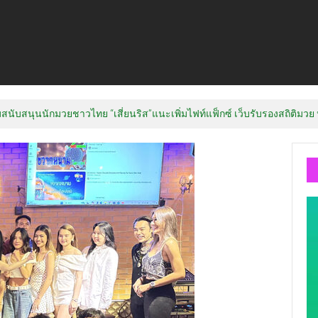
้อมสนับสนุนนักมวยชาวไทย “เสี่ยนริส”แนะเพิ่มไฟท์แฟ็กซ์ เว็บรับรองสถิติมวย