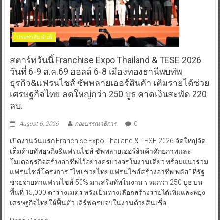
ประชาสัมพันธ์
สตาร์ทวันนี้ Franchise Expo Thailand & TESE 2026
วันที่ 6-9 ส.ค.69 ฮอลล์ 6-8 เมืองทองธานีพบทัพ
ธุรกิจ&แฟรนไชส์ ซัพพลายเออร์สินค้า เติมรายได้ช่วย
เศรษฐกิจไทย ลดใหญ่กว่า 250 บูธ คาดเงินสะพัด 220
ลบ.
August 6, 2026
กองบรรณาธิการ
0
เปิดงานวันแรก Franchise Expo Thailand & TESE 2026 จัดใหญ่จัด
เต็มด้วยทัพธุรกิจ&แฟรนไชส์ ซัพพลายเออร์สินค้าศักยภาพและ
โมเดลธุรกิจสร้างอาชีพไว้อย่างครบวงจรในงานเดียว พร้อมแนวร่วม
แฟรนไชส์โครงการ “ไทยช่วยไทย แฟรนไชส์สร้างอาชีพ พลัส” ที่รัฐ
ช่วยจ่ายค่าแฟรนไชส์ 50% มาเสริมทัพในงาน รวมกว่า 250 บูธ บน
พื้นที่ 15,000 ตารางเมตร หวังเป็นทางเลือกสร้างรายได้เพิ่มและพยุง
เศรษฐกิจไทยให้ฟื้นตัว เสิร์ฟครบจบในงานด้วยสินเชื่อ