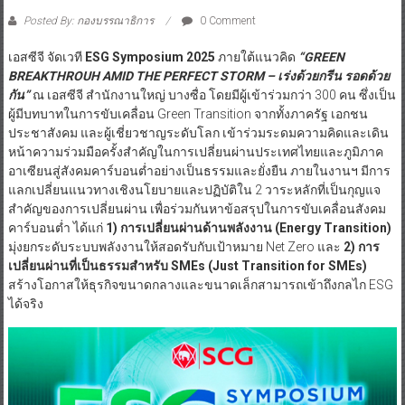
Posted By: กองบรรณาธิการ
0 Comment
เอสซีจี จัดเวที
ESG Symposium 2025
ภายใต้แนวคิด
“GREEN
BREAKTHROUH AMID THE PERFECT STORM – เร่งด้วยกรีน รอดด้วย
กัน”
ณ เอสซีจี สำนักงานใหญ่ บางซื่อ โดยมีผู้เข้าร่วมกว่า 300 คน ซึ่งเป็น
ผู้มีบทบาทในการขับเคลื่อน Green Transition จากทั้งภาครัฐ เอกชน
ประชาสังคม และผู้เชี่ยวชาญระดับโลก เข้าร่วมระดมความคิดและเดิน
หน้าความร่วมมือครั้งสำคัญในการเปลี่ยนผ่านประเทศไทยและภูมิภาค
อาเซียนสู่สังคมคาร์บอนต่ำอย่างเป็นธรรมและยั่งยืน ภายในงานฯ มีการ
แลกเปลี่ยนแนวทางเชิงนโยบายและปฏิบัติใน 2 วาระหลักที่เป็นกุญแจ
สำคัญของการเปลี่ยนผ่าน เพื่อร่วมกันหาข้อสรุปในการขับเคลื่อนสังคม
คาร์บอนต่ำ ได้แก่
1)
การเปลี่ยนผ่านด้านพลังงาน (
Energy Transition)
มุ่งยกระดับระบบพลังงานให้สอดรับกับเป้าหมาย Net Zero และ
2)
การ
เปลี่ยนผ่านที่เป็นธรรมสำหรับ
SMEs (Just Transition for SMEs)
สร้างโอกาสให้ธุรกิจขนาดกลางและขนาดเล็กสามารถเข้าถึงกลไก ESG
ได้จริง