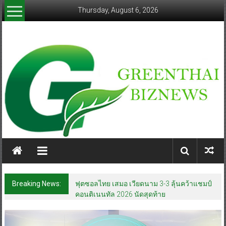
Skip
Thursday, August 6, 2026
to
content
greenthaibiznews.com
Breaking News:
ฟุตซอลไทย เสมอ เวียดนาม 3-3 ลุ้นคว้าแชมป์
คอนติเนนทัล 2026 นัดสุดท้าย