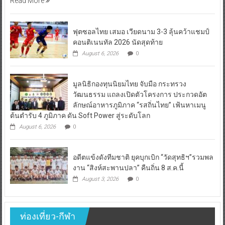
Read More
ฟุตซอลไทย เสมอ เวียดนาม 3-3 ลุ้นคว้าแชมป์
คอนติเนนทัล 2026 นัดสุดท้าย
August 6, 2026
0
มูลนิธิกองทุนนิยมไทย จับมือ กระทรวง
วัฒนธรรม แถลงเปิดตัวโครงการ ประกวดอัต
ลักษณ์อาหารภูมิภาค “รสถิ่นไทย” เฟ้นหาเมนู
ต้นตำรับ 4 ภูมิภาค ดัน Soft Power สู่ระดับโลก
August 6, 2026
0
อดีตแข้งดังทีมชาติ ยุคบุกเบิก “วัดสุทธิฯ”รวมพล
งาน “สิงห์สะพานปลา” คืนถิ่น 8 ส.ค.นี้
August 3, 2026
0
ท่องเที่ยว-กีฬา