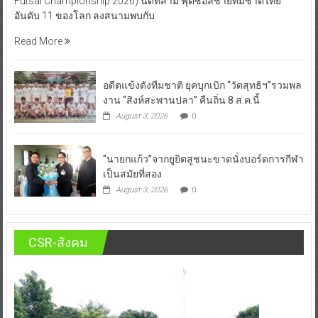
Futsal Championship 2026) นัดที่สาม ฟุตซอลชายทีมชาติไทย
อันดับ 11 ของโลก ลงสนามพบกับ
Read More
อดีตแข้งดังทีมชาติ ยุคบุกเบิก “วัดสุทธิฯ”รวมพล
งาน “สิงห์สะพานปลา” คืนถิ่น 8 ส.ค.นี้
August 3, 2026
0
“นายกแก้ว”จากยูยิตสูชนะขาดนั่งบอร์ดการกีฬา
เป็นสมัยที่สอง
August 3, 2026
0
CSR-สังคม