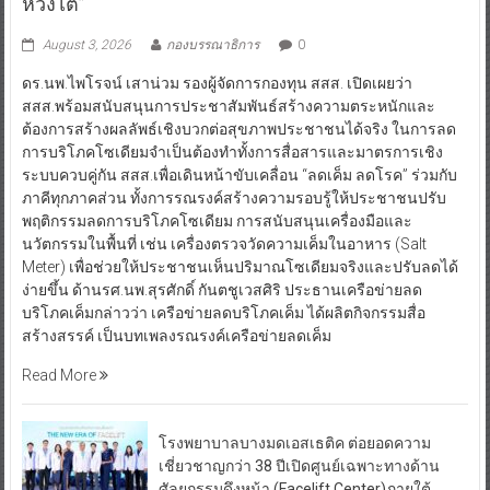
ห่วงไต”
August 3, 2026
กองบรรณาธิการ
0
ดร.นพ.ไพโรจน์ เสาน่วม รองผู้จัดการกองทุน สสส. เปิดเผยว่า
สสส.พร้อมสนับสนุนการประชาสัมพันธ์สร้างความตระหนักและ
ต้องการสร้างผลลัพธ์เชิงบวกต่อสุขภาพประชาชนได้จริง ในการลด
การบริโภคโซเดียมจำเป็นต้องทำทั้งการสื่อสารและมาตรการเชิง
ระบบควบคู่กัน สสส.เพื่อเดินหน้าขับเคลื่อน “ลดเค็ม ลดโรค” ร่วมกับ
ภาคีทุกภาคส่วน ทั้งการรณรงค์สร้างความรอบรู้ให้ประชาชนปรับ
พฤติกรรมลดการบริโภคโซเดียม การสนับสนุนเครื่องมือและ
นวัตกรรมในพื้นที่ เช่น เครื่องตรวจวัดความเค็มในอาหาร (Salt
Meter) เพื่อช่วยให้ประชาชนเห็นปริมาณโซเดียมจริงและปรับลดได้
ง่ายขึ้น ด้านรศ.นพ.สุรศักดิ์ กันตชูเวสศิริ ประธานเครือข่ายลด
บริโภคเค็มกล่าวว่า เครือข่ายลดบริโภคเค็ม ได้ผลิตกิจกรรมสื่อ
สร้างสรรค์ เป็นบทเพลงรณรงค์เครือข่ายลดเค็ม
Read More
โรงพยาบาลบางมดเอสเธติค ต่อยอดความ
เชี่ยวชาญกว่า 38 ปีเปิดศูนย์เฉพาะทางด้าน
ศัลยกรรมดึงหน้า (Facelift Center)ภายใต้