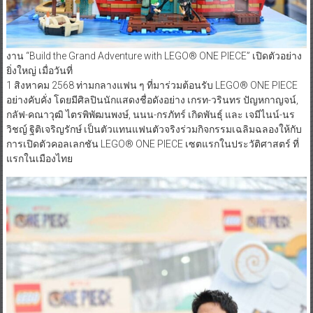
งาน “Build the Grand Adventure with LEGO® ONE PIECE” เปิดตัวอย่าง
ยิ่งใหญ่ เมื่อวันที่
1 สิงหาคม 2568 ท่ามกลางแฟน ๆ ที่มาร่วมต้อนรับ LEGO® ONE PIECE
อย่างคับคั่ง โดยมีศิลปินนักแสดงชื่อดังอย่าง เกรท-วรินทร ปัญหกาญจน์,
กลัฟ-คณาวุฒิ ไตรพิพัฒนพงษ์, นนน-กรภัทร์ เกิดพันธุ์ และ เจมีไนน์-นร
วิชญ์ ฐิติเจริญรักษ์ เป็นตัวแทนแฟนตัวจริงร่วมกิจกรรมเฉลิมฉลองให้กับ
การเปิดตัวคอลเลกชัน LEGO® ONE PIECE เซตแรกในประวัติศาสตร์ ที่
แรกในเมืองไทย