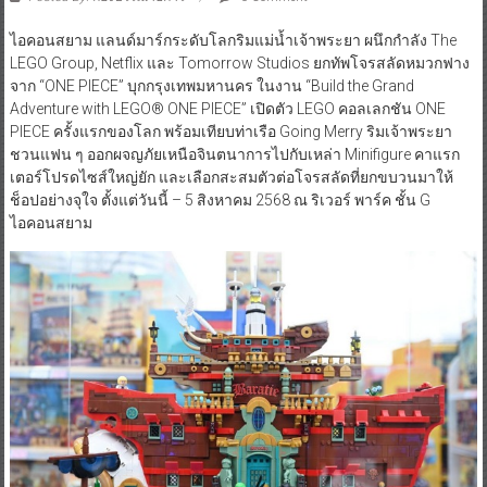
ไอคอนสยาม แลนด์มาร์กระดับโลกริมแม่น้ำเจ้าพระยา ผนึกกำลัง The
LEGO Group, Netflix และ Tomorrow Studios ยกทัพโจรสลัดหมวกฟาง
จาก “ONE PIECE” บุกกรุงเทพมหานคร ในงาน “Build the Grand
Adventure with LEGO® ONE PIECE” เปิดตัว LEGO คอลเลกชัน ONE
PIECE ครั้งแรกของโลก พร้อมเทียบท่าเรือ Going Merry ริมเจ้าพระยา
ชวนแฟน ๆ ออกผจญภัยเหนือจินตนาการไปกับเหล่า Minifigure คาแรก
เตอร์โปรดไซส์ใหญ่ยัก และเลือกสะสมตัวต่อโจรสลัดที่ยกขบวนมาให้
ช็อปอย่างจุใจ ตั้งแต่วันนี้ – 5 สิงหาคม 2568 ณ ริเวอร์ พาร์ค ชั้น G
ไอคอนสยาม