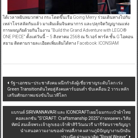
ได้เวลาหยิบหมวกฟาง กระโดดขึ้นเรือ Going Merry ร่วมเดินทางไปกับ
เหล่าโจรสลัดกันแล้ว มาเติมเต็มจินตนาการ และปลุกจิตวิญญาณแห่ง
การผจญภัยด้วยกันในงาน “Build the Grand Adventure with LEGO®
ONE PIECE” ตั้งแต่วันนี้ – 5 สิงหาคม 2568 ณ ริเวอร์ พาร์ค ชั้น G ไอคอน
สยาม ติดตามรายละเอียดเพิ่มเติมได้ทาง Facebook: ICONSIAM
Post
รัฐ–เอกชน–ประชาสังคม ผนึกกำลังผู้เชี่ยวชาญระดับโลก เร่ง
Green Transitionดันไทยสู่สังคมคาร์บอนต่ำ ขับเคลื่อน 2 วาระหลัก
navigation
เสริมศักยภาพแข่งขันในเวทีโลก
แบรนด์ SIRIVANNAVARI และ ICONCRAFTเผยโฉมกระเป๋าผ้าไทย
คอลเลกชัน “S’CRAFT: Craftsmanship 2025”ถ่ายทอดพระวิสัย
ทัศน์ สมเด็จพระเจ้าลูกเธอ เจ้าฟ้าสิริวัณณวรี นารีรัตนราชกัญญา
นำเสนอความงามของผ้าทอสี่ภาค ผสานภูมิปัญญางานปักอัน
ประณีต ผ่านแนวคิด “Royal Weave”