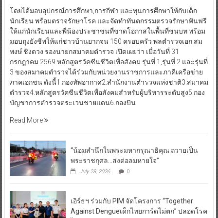
โดยได้มอบอุปกรณ์การศึกษา,การกีฬา และทุนการศึกษาให้กับเด็ก
นักเรียน พร้อมตรวจรักษาโรค และจัดทำทันตกรรมตรวจรักษาฟันฟรี
ให้แก่นักเรียนและพี่น้องประชาชนที่ขาดโอกาสในพื้นที่ชนบท พร้อม
มอบถุงยังชีพให้แก่ชาวบ้านยากจน 150 ครอบครัว พลตำรวจเอก สม
พงษ์ ชิงดวง รองนายกสมาคมตำรวจ เปิดเผยว่า เมื่อวันที่ 31
กรกฎาคม 2569 หลักสูตรวัคซีนชีวิตเพื่อสังคม รุ่นที่ 1,รุ่นที่ 2 และรุ่นที่
3 ของสมาคมตำรวจได้ร่วมกับหน่วยงานราชการและภาคีเครือข่าย
ภาคเอกชน ดังนี้1.กองทัพอากาศ2.สำนักงานตำรวจแห่งชาติ3.สมาคม
ตำรวจ4.หลักสูตรวัคซีนชีวิตเพื่อสังคมสำหรับผู้บริหารระดับสูง5.กอง
บัญชาการตำรวจตระเวนชายแดน6.กองบิน
Read More
“น้อมสำนึกในพระมหากรุณาธิคุณ ถวายเป็น
พระราชกุศล…ส่งต่อลมหายใจ”
July 28, 2026
0
เอิร์ธฯ ร่วมกับ PIM จัดโครงการ “Together
Against Dengueเด็กไทยการ์ดไม่ตก” ปลอดโรค