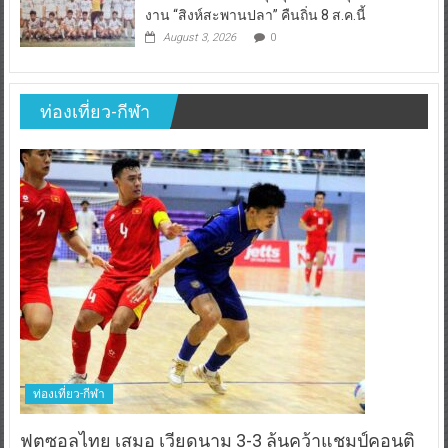
งาน “สิงห์สะพานปลา” คืนถิ่น 8 ส.ค.นี้
August 3, 2026
0
ท่องเที่ยว-กีฬา
ท่องเที่ยว-กีฬา
ฟุตซอลไทย เสมอ เวียดนาม 3-3 ลุ้นคว้าแชมป์คอนติ