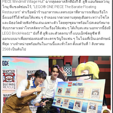
PIECE Windmill Village Hut” ฉากสุดคลาสสิกที่มังกี้ ดี. ลูฟี่ แอบกัดผลโกมุ
โกมุ ที่แชงค์ซ่อนไว้, “LEGO® ONE PIECE The Baratie Floating
Restaurant” ท่าเรือหน้าร้านอาหารทะเลทรงปลาที่สามารถเทียบเรือโก
อิ้งเมอร์รี่ได้ พร้อมให้แฟน ๆ จำลองฉากดวลดาบสุดดุเดือดระหว่างโซโล
และมิฮอว์คด้วยฟังก์ชันเล่นเฉพาะตัว โดยทุกชุดมาพร้อมโปสเตอร์หมาย
จับบรรดาเหล่าโจรสลัดจากในเรื่องให้แฟน ๆ ได้เก็บสะสม นอกจากนี้ยังมี
LEGO BrickHeadz™ มังกี้ ดี ลูฟี่ และตัวตลกบากี้ แบบเอ็กซ์คลูซีฟ ที่
ออกแบบมาเพื่อยกย่องสองตัวละครขวัญใจแฟน ๆ ในโฉมที่เป็นเอกลักษณ์
ที่สุด วางจำหน่ายพร้อมกันในงานนี้และทั่วโลก ตั้งแต่วันที่ 1 สิงหาคม
2568 เป็นต้นไป