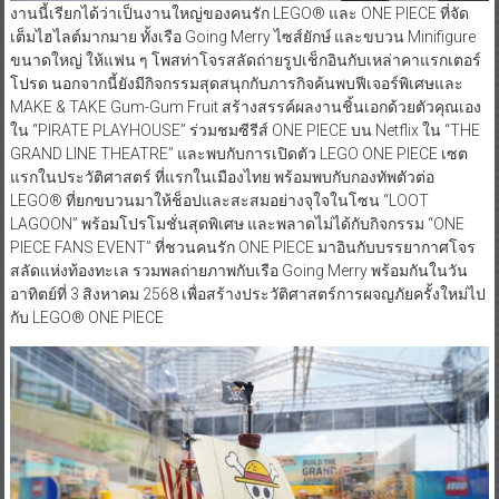
งานนี้เรียกได้ว่าเป็นงานใหญ่ของคนรัก LEGO® และ ONE PIECE ที่จัด
เต็มไฮไลต์มากมาย ทั้งเรือ Going Merry ไซส์ยักษ์ และขบวน Minifigure
ขนาดใหญ่ ให้แฟน ๆ โพสท่าโจรสลัดถ่ายรูปเช็กอินกับเหล่าคาแรกเตอร์
โปรด นอกจากนี้ยังมีกิจกรรมสุดสนุกกับภารกิจค้นพบฟีเจอร์พิเศษและ
MAKE & TAKE Gum-Gum Fruit สร้างสรรค์ผลงานชิ้นเอกด้วยตัวคุณเอง
ใน “PIRATE PLAYHOUSE” ร่วมชมซีรีส์ ONE PIECE บน Netflix ใน “THE
GRAND LINE THEATRE” และพบกับการเปิดตัว LEGO ONE PIECE เซต
แรกในประวัติศาสตร์ ที่แรกในเมืองไทย พร้อมพบกับกองทัพตัวต่อ
LEGO® ที่ยกขบวนมาให้ช็อปและสะสมอย่างจุใจในโซน “LOOT
LAGOON” พร้อมโปรโมชั่นสุดพิเศษ และพลาดไม่ได้กับกิจกรรม “ONE
PIECE FANS EVENT” ที่ชวนคนรัก ONE PIECE มาอินกับบรรยากาศโจร
สลัดแห่งท้องทะเล รวมพลถ่ายภาพกับเรือ Going Merry พร้อมกันในวัน
อาทิตย์ที่ 3 สิงหาคม 2568 เพื่อสร้างประวัติศาสตร์การผจญภัยครั้งใหม่ไป
กับ LEGO® ONE PIECE