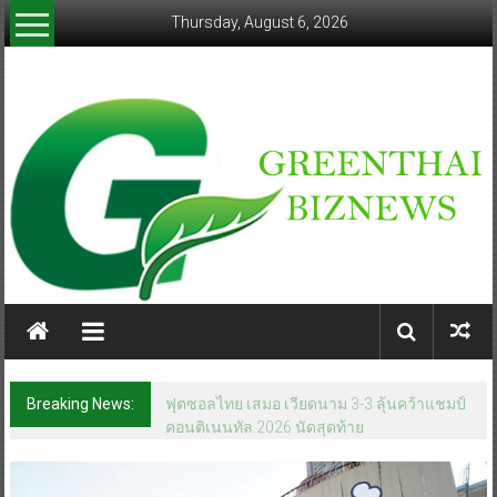
Skip
Thursday, August 6, 2026
to
content
greenthaibiznews.com
Breaking News:
ฟุตซอลไทย เสมอ เวียดนาม 3-3 ลุ้นคว้าแชมป์
คอนติเนนทัล 2026 นัดสุดท้าย