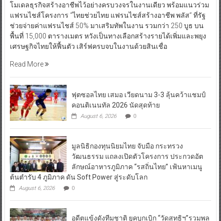
โมเดลธุรกิจสร้างอาชีพไว้อย่างครบวงจรในงานเดียว พร้อมแนวร่วม
แฟรนไชส์โครงการ “ไทยช่วยไทย แฟรนไชส์สร้างอาชีพ พลัส” ที่รัฐ
ช่วยจ่ายค่าแฟรนไชส์ 50% มาเสริมทัพในงาน รวมกว่า 250 บูธ บน
พื้นที่ 15,000 ตารางเมตร หวังเป็นทางเลือกสร้างรายได้เพิ่มและพยุง
เศรษฐกิจไทยให้ฟื้นตัว เสิร์ฟครบจบในงานด้วยสินเชื่อ
Read More
ฟุตซอลไทย เสมอ เวียดนาม 3-3 ลุ้นคว้าแชมป์
คอนติเนนทัล 2026 นัดสุดท้าย
August 6, 2026
0
มูลนิธิกองทุนนิยมไทย จับมือ กระทรวง
วัฒนธรรม แถลงเปิดตัวโครงการ ประกวดอัต
ลักษณ์อาหารภูมิภาค “รสถิ่นไทย” เฟ้นหาเมนู
ต้นตำรับ 4 ภูมิภาค ดัน Soft Power สู่ระดับโลก
August 6, 2026
0
อดีตแข้งดังทีมชาติ ยุคบุกเบิก “วัดสุทธิฯ”รวมพล