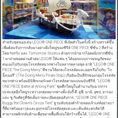
สำหรับชุดของเล่น LEGO® ONE PIECE ที่เปิดตัวในครั้งนี้ สร้างสรรค์ขึ้น
เพื่อต้อนรับการกลับมาอย่างยิ่งใหญ่ของซีรีส์ ONE PIECE ซีซั่น 2 ที่สร้าง
โดย Netflix และ Tomorrow Studios ด้วยการนำฉากไอคอนิกจากซีซั่น
1 มาถ่ายทอดผ่านตัวต่อ LEGO® ให้แฟน ๆ ได้ออกแบบการผจญภัยของ
ตนเองไปกับกลุ่มโจรสลัดหมวกฟางในหลากหลายชุด อาทิ “LEGO® ONE
PIECE The Going Merry” ที่ชวนให้ยกธงโจรสลัดและออกเรือไปกับ “โก
อิ้งเมอรี่” (The Going Merry Pirate Ship) เรืออันเป็นที่รักของกลุ่มโจรสลัด
หมวกฟาง พร้อมมินิฟิกเกอร์เหล่าโจรสลัดตามแบบฉบับซีรีส์, “LEGO®
ONE PIECE Battle at Arlong Park” ชุดศึกใหญ่ในตำนานกับฉากการ
ปะทะสุดยิ่งใหญ่ระหว่างกลุ่มหมวกฟางทั้ง มังกี้ ดี. ลูฟี่, นามิ, อุซป, อารอง
และ ชู กับศัตรูที่จัดเต็มรายละเอียดสุดอลังการ, “LEGO® ONE PIECE
Buggy the Clown’s Circus Tent” ฐานลับของตัวร้ายจอมเจ้าเล่ห์อย่างบา
กี้ที่มาพร้อมอาวุธและอุปกรณ์โจรสลัดสุดเท่ และเต็นท์ละครสัตว์ที่
สามารถพลิกกลับด้านเพื่อขยายพื้นที่เล่นให้กว้างขึ้นได้, “LEGO® ONE