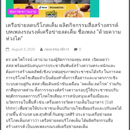
สุขภาพ-ความงาม
เครือข่ายลดบริโภคเค็ม ผลิตกิจกรรมสื่อสร้างสรรค์
บทเพลงรณรงค์เครือข่ายลดเค็ม ชื่อเพลง “ด้วยความ
ห่วงไต”
August 3, 2026
กองบรรณาธิการ
0
ดร.นพ.ไพโรจน์ เสาน่วม รองผู้จัดการกองทุน สสส. เปิดเผยว่า
สสส.พร้อมสนับสนุนการประชาสัมพันธ์สร้างความตระหนักและ
ต้องการสร้างผลลัพธ์เชิงบวกต่อสุขภาพประชาชนได้จริง ในการลด
การบริโภคโซเดียมจำเป็นต้องทำทั้งการสื่อสารและมาตรการเชิง
ระบบควบคู่กัน สสส.เพื่อเดินหน้าขับเคลื่อน “ลดเค็ม ลดโรค” ร่วมกับ
ภาคีทุกภาคส่วน ทั้งการรณรงค์สร้างความรอบรู้ให้ประชาชนปรับ
พฤติกรรมลดการบริโภคโซเดียม การสนับสนุนเครื่องมือและ
นวัตกรรมในพื้นที่ เช่น เครื่องตรวจวัดความเค็มในอาหาร (Salt
Meter) เพื่อช่วยให้ประชาชนเห็นปริมาณโซเดียมจริงและปรับลดได้
ง่ายขึ้น ด้านรศ.นพ.สุรศักดิ์ กันตชูเวสศิริ ประธานเครือข่ายลด
บริโภคเค็มกล่าวว่า เครือข่ายลดบริโภคเค็ม ได้ผลิตกิจกรรมสื่อ
สร้างสรรค์ เป็นบทเพลงรณรงค์เครือข่ายลดเค็ม