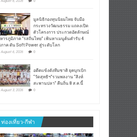
August 6, 2026
0
มูลนิธิกองทุนนิยมไทย จับมือ
กระทรวงวัฒนธรรม แถลงเปิด
ตัวโครงการ ประกวดอัตลักษณ์
หารภูมิภาค “รสถิ่นไทย” เฟ้นหาเมนูต้นตำรับ 4
มิภาค ดัน Soft Power สู่ระดับโลก
August 6, 2026
0
อดีตแข้งดังทีมชาติ ยุคบุกเบิก
“วัดสุทธิฯ”รวมพลงาน “สิงห์
สะพานปลา” คืนถิ่น 8 ส.ค.นี้
August 3, 2026
0
ท่องเที่ยว-กีฬา