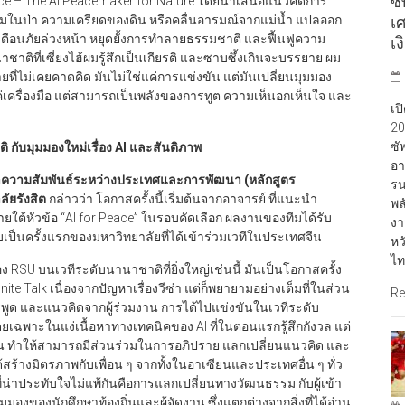
ซ
Voice – The AI Peacemaker for Nature โดยนำเสนอแนวคิดการ
เ
ลมในป่า ความเครียดของดิน หรือคลื่นอารมณ์จากแม่น้ำ แปลออก
บบเตือนภัยล่วงหน้า หยุดยั้งการทำลายธรรมชาติ และฟื้นฟูความ
เง
ชาติที่เซี่ยงไฮ้ผมรู้สึกเป็นเกียรติ และซาบซึ้งเกินจะบรรยาย ผม
ายที่ไม่เคยคาดคิด มันไม่ใช่แค่การแข่งขัน แต่มันเปลี่ยนมุมมอง
เครื่องมือ แต่สามารถเป็นพลังของการทูต ความเห็นอกเห็นใจ และ
เป
20
ซั
 กับมุมมองใหม่เรื่อง AI และสันติภาพ
อา
ิชาความสัมพันธ์ระหว่างประเทศและการพัฒนา (หลักสูตร
รน
ัยรังสิต
กล่าวว่า โอกาสครั้งนี้เริ่มต้นจากอาจารย์ ที่แนะนำ
พล
ใต้หัวข้อ “AI for Peace” ในรอบคัดเลือก ผลงานของทีมได้รับ
งา
บเป็นครั้งแรกของมหาวิทยาลัยที่ได้เข้าร่วมเวทีในประเทศจีน
หว
ไท
 RSU บนเวทีระดับนานาชาติที่ยิ่งใหญ่เช่นนี้ มันเป็นโอกาสครั้ง
nite Talk เนื่องจากปัญหาเรื่องวีซ่า แต่ก็พยายามอย่างเต็มที่ในส่วน
Re
รพูด และแนวคิดจากผู้ร่วมงาน การได้ไปแข่งขันในเวทีระดับ
เฉพาะในแง่เนื้อหาทางเทคนิคของ AI ที่ในตอนแรกรู้สึกกังวล แต่
ยน ทำให้สามารถมีส่วนร่วมในการอภิปราย แลกเปลี่ยนแนวคิด และ
้สร้างมิตรภาพกับเพื่อน ๆ จากทั้งในอาเซียนและประเทศอื่น ๆ ทั่ว
งที่น่าประทับใจไม่แพ้กันคือการแลกเปลี่ยนทางวัฒนธรรม กับผู้เข้า
มมองของนักศึกษาท้องถิ่นและผู้จัดงาน ซึ่งแตกต่างจากสิ่งที่ได้อ่าน