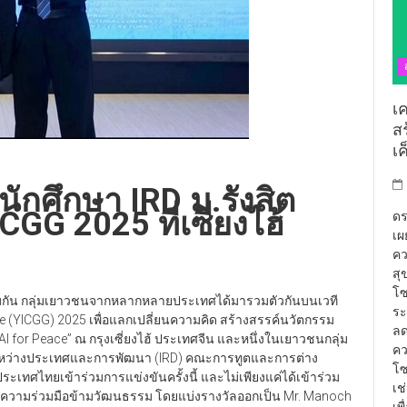
เ
ส
เ
ักศึกษา IRD ม.รังสิต
CGG 2025 ที่เซี่ยงไฮ้
ดร
เผ
คว
สุ
โซ
กัน กลุ่มเยาวชนจากหลากหลายประเทศได้มารวมตัวกันบนเวที
ระ
e (YICGG) 2025 เพื่อแลกเปลี่ยนความคิด สร้างสรรค์นวัตกรรม
ลด
 for Peace” ณ กรุงเซี่ยงไฮ้ ประเทศจีน และหนึ่งในเยาวชนกลุ่ม
คว
์ระหว่างประเทศและการพัฒนา (IRD) คณะการทูตและการต่าง
โซ
ประเทศไทยเข้าร่วมการแข่งขันครั้งนี้ และไม่เพียงแค่ได้เข้าร่วม
เช
งความร่วมมือข้ามวัฒนธรรม โดยแบ่งรางวัลออกเป็น Mr. Manoch