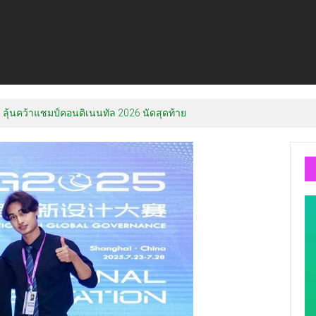
ลุ้นคว้าแชมป์คอนติเนนทัล 2026 นัดสุดท้าย