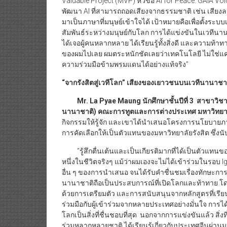
Valuable Project (MVP) หัวข้อ AI for Peace: GAIA 
พัฒนา AI ที่สามารถถอดเสียงจากธรรมชาติ เช่น เสียง
มาเป็นภาษาที่มนุษย์เข้าใจได้ เป้าหมายคือเพื่อตั้งระ
สัมพันธ์ระหว่างมนุษย์กับโลก การได้แข่งขันในเวทีนานา
ได้เจอผู้คนหลากหลาย ได้เรียนรู้ทั้งสิ่งดี และความท้าท
ของผมไปเลย ผมตระหนักชัดเลยว่าเทคโนโลยี ไม่ใช่แค่
ความร่วมมือข้ามพรมแดนได้อย่างแท้จริง”
“จากรังสิตสู่เวทีโลก” เสียงของเยาวชนบนเวทีนานาชาติ
Mr. La Pyae Maung นักศึกษาชั้นปีที่ 3 สาขาว
นานาชาติ) คณะการทูตและการต่างประเทศ มหาวิทยาล
กิจกรรมให้รู้จัก และเขาได้นำเสนอโครงการนโยบายภาย
การคัดเลือกให้เป็นตัวแทนของมหาวิทยาลัยรังสิต ซึ่งนั
“รู้สึกตื่นเต้นและเป็นเกียรติมากที่ได้เป็นตัวแทนของ
หนึ่งในชีวิตจริงๆ แม้ว่าผมเองจะไม่ได้เข้าร่วมในรอบ Ig
อื่น ๆ ของการนำเสนอ จนได้รับคำชื่นชมเรื่องทักษะกา
นานาชาติถือเป็นประสบการณ์ที่เปิดโลกและท้าทาย โดย
ด้วยการเตรียมตัว และการสนับสนุนจากหลักสูตรที่เรี
ร่วมมือกับผู้เข้าร่วมจากหลายประเทศอย่างมั่นใจ การได
โลกเป็นสิ่งที่ชื่นชอบที่สุด นอกจากการแข่งขันแล้ว สิ่
ร่วมหลากหลายชาติ ได้เรียนรู้เกี่ยวกับประเทศจีนผ่านมุ