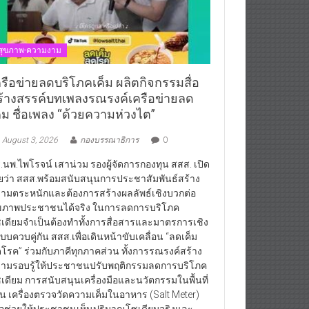
สุขภาพ-ความงาม
ครือข่ายลดบริโภคเค็ม ผลิตกิจกรรมสื่อ
ร้างสรรค์บทเพลงรณรงค์เครือข่ายลด
ค็ม ชื่อเพลง “ด้วยความห่วงไต”
August 3, 2026
กองบรรณาธิการ
0
.นพ.ไพโรจน์ เสาน่วม รองผู้จัดการกองทุน สสส. เปิด
ยว่า สสส.พร้อมสนับสนุนการประชาสัมพันธ์สร้าง
ามตระหนักและต้องการสร้างผลลัพธ์เชิงบวกต่อ
ขภาพประชาชนได้จริง ในการลดการบริโภค
เดียมจำเป็นต้องทำทั้งการสื่อสารและมาตรการเชิง
บบควบคู่กัน สสส.เพื่อเดินหน้าขับเคลื่อน “ลดเค็ม
โรค” ร่วมกับภาคีทุกภาคส่วน ทั้งการรณรงค์สร้าง
ามรอบรู้ให้ประชาชนปรับพฤติกรรมลดการบริโภค
เดียม การสนับสนุนเครื่องมือและนวัตกรรมในพื้นที่
่น เครื่องตรวจวัดความเค็มในอาหาร (Salt Meter)