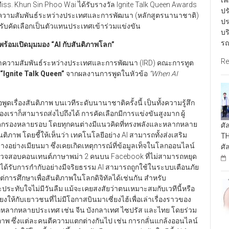
เพ
iss. Khun Sin Phoo Wai ได้รับรางวัล Ignite Talk Queen Awards
ปร
ิชาความสัมพันธ์ระหว่างประเทศและการพัฒนา (หลักสูตรนานาชาติ)
ปร
ับคัดเลือกเป็นตัวแทนประเทศเข้าร่วมแข่งขัน
บร
รณ
ร้อมเปิดมุมมอง “AI กับสันติภาพโลก”
Re
วิชาความสัมพันธ์ระหว่างประเทศและการพัฒนา (IRD) คณะการทูต
“Ignite Talk Queen”
จากผลงานการพูดในหัวข้อ
“When AI
รื่องสันติภาพ บนเวทีระดับนานาชาติครั้งนี้ เป็นทั้งความรู้สึก
เราก็สามารถส่งไปถึงได้ การคัดเลือกมีการแข่งขันสูงมาก ผู้
คัดกรองหลายรอบ โดยทุกคนต่างมีแนวคิดที่ทรงพลังและหลากหลาย
ศั
นสันติภาพ โดยชี้ให้เห็นว่า เทคโนโลยีอย่าง AI สามารถทั้งส่งเสริม
TH
ย่างเมียนมา ซึ่งเคยเกิดเหตุการณ์ที่ข้อมูลเท็จในโลกออนไลน์
ศั
ตรวจสอบคอนเทนต์ภาษาพม่า 2 คนบน Facebook ที่ไม่สามารถหยุด
ากได้รับการกำกับอย่างมีจริยธรรม AI สามารถถูกใช้ในระบบเตือนภัย
การศึกษาเพื่อสันติภาพในโลกดิจิทัลได้เช่นกัน สำหรับ
และประทับใจไม่มีวันลืม แม้จะเคยสงสัยว่าตนเหมาะสมกับเวทีนี้หรือ
เสียงให้กับเยาวชนที่ไม่มีโอกาสบินมาเซี่ยงไฮ้เพื่อเล่าเรื่องราวของ
กหลากหลายประเทศ เช่น จีน บังกลาเทศ ไซปรัส และไทย โดยร่วม
าพ ซึ่งแต่ละคนตีความแตกต่างกันไป เช่น การกลั่นแกล้งออนไลน์