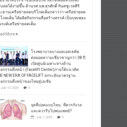
ื่อช่วยให้ประชาชนเห็นปริมาณโซเดียมจริงและ
ับลดได้ง่ายขึ้น ด้านรศ.นพ.สุรศักดิ์ กันตชูเวสศิริ
ะธานเครือข่ายลดบริโภคเค็มกล่าวว่า เครือข่ายลด
ิโภคเค็ม ได้ผลิตกิจกรรมสื่อสร้างสรรค์ เป็นบทเพลง
รงค์เครือข่ายลดเค็ม
ad More
โรงพยาบาลบางมดเอสเธติค
ต่อยอดความเชี่ยวชาญกว่า 38 ปี
เปิดศูนย์เฉพาะทางด้าน
ลยกรรมดึงหน้า (Facelift Center)ภายใต้แนวคิด
E NEW ERA OF FACELIFT ยกระดับมาตรฐาน
ลยกรรมดึงหน้าของไทยสู่เอเชีย
July 13, 2026
0
จุดที่ปอดแบบไหน…ที่ควรกังวล
และควรรีบไปพบแพทย์?
July 7, 2026
0