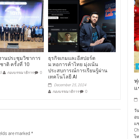
ัดงานประชุมวิชาการ
ธุรกิจเกมและอีสปอร์ต
ติ ครั้งที่ 10
ม.หอการค้าไทย มุ่งเน้น
ประสบการณ์การเรียนรู้ผ่าน
25
กองบรรณาธิการ
0
เทคโนโลยี AI
ฟ
December 25, 2024
แ
กองบรรณาธิการ
0
วั
อบ
แช
Ch
ields are marked
*
ไท