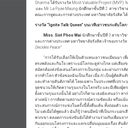
Sharma ได้รับรางวัล Most Valuable Project (MVP) M
และ Mr. La Pyae Maung นักศึกษาชั้นปีที่ 2 สาขาว
คณะการทูตและการต่างประเทศ มหาวิทยาลัยรังสิต ได้ร
รางวัล “
Ignite Talk Queen” บนเวทีเยาวชนระดับโลก พ
Miss. Sint Phoo Wai
นักศึกษาชั้นปีที่ 3 สาขา
และการต่างประเทศ มหาวิทยาลัยรังสิต เจ้าของรางวัล
Decides Peace”
“การได้รับเลือกให้เป็นตัวแทนเยาวชนเมียนมา เพื่อพูดเ
ทรงพลังและกินใจ เพราะแม้โลกจะดูห่างไกล แต่เสียงของ
สมัครต้องส่งข้อเสนอโครงการเป็นกลุ่ม และผ่านการ
จากทั่วโลก หัวข้อของฉันเป็นเรื่อง เมื่อ AI เป็นผู้ตัดสิ
และทำลายสันติภาพได้ โดยเฉพาะในประเทศที่เปราะบางอ
จุดชนวนให้เกิดความรุนแรงในโลกจริง และมีเพียงผู้
ยั้งความรุนแรงนั้นได้ อย่างไรก็ตาม เธอยังเสนอว่า ห
ล่วงหน้า การติดตามสถานการณ์ความขัดแย้ง หรือแม้แต่
ประสบการณ์การแข่งในครั้งนี้ทั้งตื่นเต้น ทั้งถ่อมตัว 
ไม่ แต่เมื่อได้พูดแล้ว ฉันก็รู้ว่าตนมีหน้าที่เป็นกระบอก
พวกเขา ตลอดการแข่งขันยังได้ทำงานร่วมกับเพื่อนจา
กันออกแบบโครงการและแลกเปลี่ยนมุมมองเรื่อง สันติภ