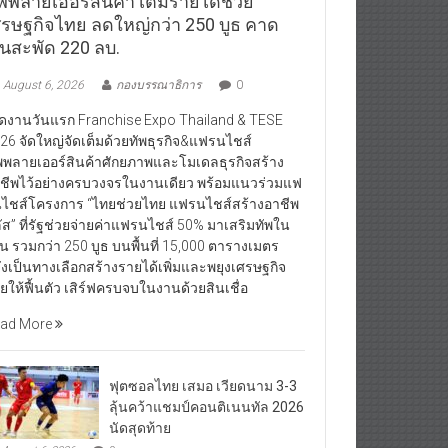
ัพพลายเออร์สินค้า เติมรายได้ช่วย
ศรษฐกิจไทย ลดใหญ่กว่า 250 บูธ คาด
ินสะพัด 220 ลบ.
August 6, 2026
กองบรรณาธิการ
0
ิดงานวันแรก Franchise Expo Thailand & TESE
26 จัดใหญ่จัดเต็มด้วยทัพธุรกิจ&แฟรนไชส์
พพลายเออร์สินค้าศักยภาพและโมเดลธุรกิจสร้าง
ชีพไว้อย่างครบวงจรในงานเดียว พร้อมแนวร่วมแฟ
ไชส์โครงการ “ไทยช่วยไทย แฟรนไชส์สร้างอาชีพ
ัส” ที่รัฐช่วยจ่ายค่าแฟรนไชส์ 50% มาเสริมทัพใน
น รวมกว่า 250 บูธ บนพื้นที่ 15,000 ตารางเมตร
ังเป็นทางเลือกสร้างรายได้เพิ่มและพยุงเศรษฐกิจ
ยให้ฟื้นตัว เสิร์ฟครบจบในงานด้วยสินเชื่อ
ad More
ฟุตซอลไทย เสมอ เวียดนาม 3-3
ลุ้นคว้าแชมป์คอนติเนนทัล 2026
นัดสุดท้าย