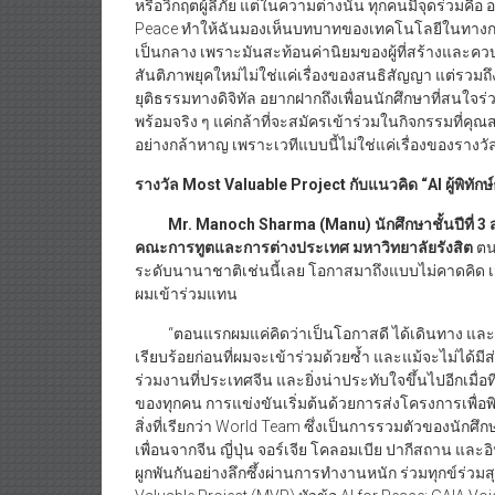
หรือวิกฤตผู้ลี้ภัย แต่ในความต่างนั้น ทุกคนมีจุดร่วมคือ
Peace ทำให้ฉันมองเห็นบทบาทของเทคโนโลยีในทางการทูต
เป็นกลาง เพราะมันสะท้อนค่านิยมของผู้ที่สร้างและควบ
สันติภาพยุคใหม่ไม่ใช่แค่เรื่องของสนธิสัญญา แต่รวม
ยุติธรรมทางดิจิทัล อยากฝากถึงเพื่อนนักศึกษาที่สนใจ
พร้อมจริง ๆ แค่กล้าที่จะสมัครเข้าร่วมในกิจกรรมที่คุ
อย่างกล้าหาญ เพราะเวทีแบบนี้ไม่ใช่แค่เรื่องของรางวั
รางวัล
Most Valuable Project กับแนวคิด “AI ผู้พิทัก
Mr. Manoch Sharma (Manu) นักศึกษาชั้นปีที่
คณะการทูตและการต่างประเทศ มหาวิทยาลัยรังสิต
ตนแ
ระดับนานาชาติเช่นนี้เลย โอกาสมาถึงแบบไม่คาดคิด เม
ผมเข้าร่วมแทน
“ตอนแรกผมแค่คิดว่าเป็นโอกาสดี ได้เดินทาง และน่
เรียบร้อยก่อนที่ผมจะเข้าร่วมด้วยซ้ำ และแม้จะไม่ได้มีส
ร่วมงานที่ประเทศจีน และยิ่งน่าประทับใจขึ้นไปอีกเมื
ของทุกคน การแข่งขันเริ่มต้นด้วยการส่งโครงการเพื่อพ
สิ่งที่เรียกว่า World Team ซึ่งเป็นการรวมตัวของน
เพื่อนจากจีน ญี่ปุ่น จอร์เจีย โคลอมเบีย ปากีสถาน และอิ
ผูกพันกันอย่างลึกซึ้งผ่านการทำงานหนัก ร่วมทุกข์ร่