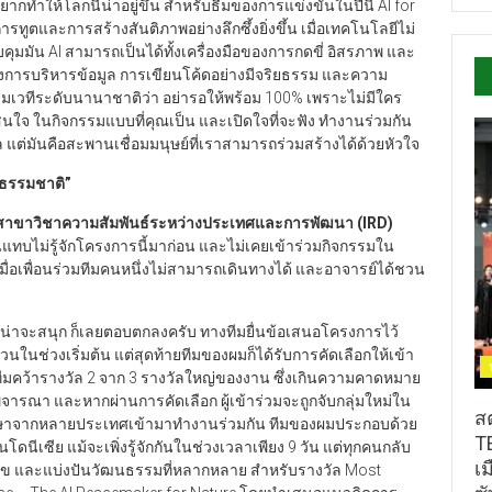
 อยากทำให้โลกนี้น่าอยู่ขึ้น สำหรับธีมของการแข่งขันในปีนี้ AI for
และการสร้างสันติภาพอย่างลึกซึ้งยิ่งขึ้น เมื่อเทคโนโลยีไม่
คุมมัน AI สามารถเป็นได้ทั้งเครื่องมือของการกดขี่ อิสรภาพ และ
ถึงการบริหารข้อมูล การเขียนโค้ดอย่างมีจริยธรรม และความ
ร่วมเวทีระดับนานาชาติว่า อย่ารอให้พร้อม 100% เพราะไม่มีใคร
ณสนใจ ในกิจกรรมแบบที่คุณเป็น และเปิดใจที่จะฟัง ทำงานร่วมกัน
ล แต่มันคือสะพานเชื่อมมนุษย์ที่เราสามารถร่วมสร้างได้ด้วยหัวใจ
ษ์ธรรมชาติ”
 3 สาขาวิชาความสัมพันธ์ระหว่างประเทศและการพัฒนา (IRD)
ทบไม่รู้จักโครงการนี้มาก่อน และไม่เคยเข้าร่วมกิจกรรมใน
ื่อเพื่อนร่วมทีมคนหนึ่งไม่สามารถเดินทางได้ และอาจารย์ได้ชวน
าจะสนุก ก็เลยตอบตกลงครับ ทางทีมยื่นข้อเสนอโครงการไว้
่วนในช่วงเริ่มต้น แต่สุดท้ายทีมของผมก็ได้รับการคัดเลือกให้เข้า
่อทีมคว้ารางวัล 2 จาก 3 รางวัลใหญ่ของงาน ซึ่งเกินความคาดหมาย
ิจารณา และหากผ่านการคัดเลือก ผู้เข้าร่วมจะถูกจับกลุ่มใหม่ใน
สต
ักศึกษาจากหลายประเทศเข้ามาทำงานร่วมกัน ทีมของผมประกอบด้วย
TE
นโดนีเซีย แม้จะเพิ่งรู้จักกันในช่วงเวลาเพียง 9 วัน แต่ทุกคนกลับ
เ
วมสุข และแบ่งปันวัฒนธรรมที่หลากหลาย สำหรับรางวัล Most