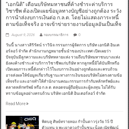
“เอกนิติ” เตือนบริษัทมหาชนที่ค้างชำระค่าบริการ
วิชาชีพ ต้องเปิดเผยข้อมูลทางบัญชีอย่างถูกต้อง ระวัง
การนำส่งงบการเงินต่อ ก.ล.ต. โดยไม่แสดงภาระหนี้
ตามข้อเท็จจริง อาจเข้าข่ายรายงานข้อมูลอันเป็นเท็จ
August 9, 2026
กองบรรณาธิการ
0
วันนี้ นางสาวสิริรัตน์ ราวินิจ กรรมการผู้จัดการ บริษัท เอกนิติ อินเต
อร์ลอว์ จำกัด สำนักงานกฎหมายชั้นนำของประเทศ เปิดเผยว่า
ปัจจุบันมีลูกความและบริษัทหลายแห่ง รวมถึงบริษัทมหาชนบางแห่ง
ยังคงค้างชำระค่าบริการวิชาชีพแก่บริษัท หากลูกหนี้มิได้บันทึกหรือ
เปิดเผยภาระหนี้ดังกล่าวไว้ในงบการเงินอย่างถูกต้องและครบถ้วน
อาจส่งผลให้ข้อมูลเกี่ยวกับฐานะทางการเงินของบริษัทไม่ตรงตามข้อ
เท็จจริง และอาจทำให้สำนักงานคณะกรรมการกำกับหลักทรัพย์และ
ตลาดหลักทรัพย์ หรือ ก.ล.ต. ตลอดจนผู้ถือหุ้นและผู้ลงทุน ไม่ได้รับ
ทราบข้อมูลอย่างครบถ้วน บริษัท เอกนิติ อินเตอร์ลอว์ จำกัด
Read More
พิตบลู ศิษย์ทรายทอง กำปั้นดาวรุ่งวัย 15 ปี