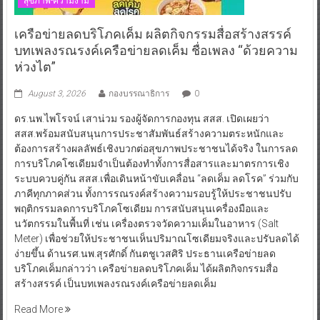
สุขภาพ-ความงาม
เครือข่ายลดบริโภคเค็ม ผลิตกิจกรรมสื่อสร้างสรรค์
บทเพลงรณรงค์เครือข่ายลดเค็ม ชื่อเพลง “ด้วยความ
ห่วงไต”
August 3, 2026
กองบรรณาธิการ
0
ดร.นพ.ไพโรจน์ เสาน่วม รองผู้จัดการกองทุน สสส. เปิดเผยว่า
สสส.พร้อมสนับสนุนการประชาสัมพันธ์สร้างความตระหนักและ
ต้องการสร้างผลลัพธ์เชิงบวกต่อสุขภาพประชาชนได้จริง ในการลด
การบริโภคโซเดียมจำเป็นต้องทำทั้งการสื่อสารและมาตรการเชิง
ระบบควบคู่กัน สสส.เพื่อเดินหน้าขับเคลื่อน “ลดเค็ม ลดโรค” ร่วมกับ
ภาคีทุกภาคส่วน ทั้งการรณรงค์สร้างความรอบรู้ให้ประชาชนปรับ
พฤติกรรมลดการบริโภคโซเดียม การสนับสนุนเครื่องมือและ
นวัตกรรมในพื้นที่ เช่น เครื่องตรวจวัดความเค็มในอาหาร (Salt
Meter) เพื่อช่วยให้ประชาชนเห็นปริมาณโซเดียมจริงและปรับลดได้
ง่ายขึ้น ด้านรศ.นพ.สุรศักดิ์ กันตชูเวสศิริ ประธานเครือข่ายลด
บริโภคเค็มกล่าวว่า เครือข่ายลดบริโภคเค็ม ได้ผลิตกิจกรรมสื่อ
สร้างสรรค์ เป็นบทเพลงรณรงค์เครือข่ายลดเค็ม
Read More