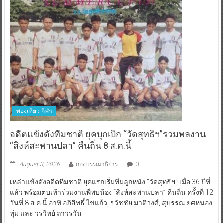
ท่องเที่ยว-กีฬา
อดีตแข้งดังทีมชาติ ยุคบุกเบิก “วัดสุทธิฯ”รวมพลงาน
“สิงห์สะพานปลา” คืนถิ่น 8 ส.ค.นี้
August 3, 2026
กองบรรณาธิการ
0
เหล่าแข้งดังอดีตทีมชาติ ยุคแรกเริ่มทีมลูกหนัง “วัดสุทธิฯ” เมื่อ 36 ปีที่
แล้ว พร้อมตบเท้าร่วมงานพี่พบน้อง “สิงห์สะพานปลา” คืนถิ่น ครั้งที่ 12
วันที่ 8 ส.ค.นี้ อาทิ อภิสิทธิ์ ไข่แก้ว, ธวัชชัย มาติวงศ์, สุบรรณ ยศหนอง
ทุ่ม และ วรวิทย์ ถาวรวัน