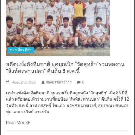
ท่องเที่ยว-กีฬา
อดีตแข้งดังทีมชาติ ยุคบุกเบิก “วัดสุทธิฯ”รวมพลงาน
“สิงห์สะพานปลา” คืนถิ่น 8 ส.ค.นี้
August 3, 2026
กองบรรณาธิการ
0
เหล่าแข้งดังอดีตทีมชาติ ยุคแรกเริ่มทีมลูกหนัง “วัดสุทธิฯ” เมื่อ 36 ปีที่
แล้ว พร้อมตบเท้าร่วมงานพี่พบน้อง “สิงห์สะพานปลา” คืนถิ่น ครั้งที่ 12
วันที่ 8 ส.ค.นี้ อาทิ อภิสิทธิ์ ไข่แก้ว, ธวัชชัย มาติวงศ์, สุบรรณ ยศหนอง
ทุ่ม และ วรวิทย์ ถาวรวัน
Read More