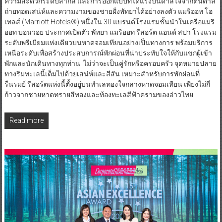
ความสะดวกระดับสากล และการออกแบบที่ได้แรงบันดาลใจจากต้นตาล
ถ่ายทอดเสน่ห์และความงามของชายฝั่งพัทยาได้อย่างลงตัว แมริออท โฮ
เทลส์ (Marriott Hotels®) หนึ่งใน 30 แบรนด์โรงแรมชั้นนำในเครือแมริ
ออท บอนวอย ประกาศเปิดตัว พัทยา แมริออท รีสอร์ต แอนด์ สปา โรงแรม
ระดับพรีเมียมแห่งเดียวบนหาดจอมเทียนอย่างเป็นทางการ พร้อมบริการ
เหนือระดับเพื่อสร้างประสบการณ์พักผ่อนที่น่าประทับใจให้กับแขกผู้เข้า
พักและนักเดินทางทุกท่าน ไม่ว่าจะเป็นคู่รักหรือครอบครัว จุดหมายปลาย
ทางริมทะเลนี้เต็มไปด้วยเสน่ห์และสีสัน เหมาะสำหรับการพักผ่อนที่
รื่นรมย์ รีสอร์ตแห่งนี้ตั้งอยู่บนทำเลทองใจกลางหาดจอมเทียน เพียงไม่กี่
ก้าวจากชายหาดทรายสีทองและท้องทะเลสีฟ้าครามของอ่าวไทย
Read more