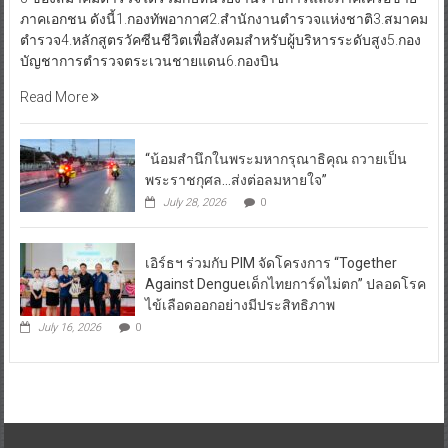
ภาคเอกชน ดังนี้1.กองทัพอากาศ2.สำนักงานตำรวจแห่งชาติ3.สมาคม
ตำรวจ4.หลักสูตรวัคซีนชีวิตเพื่อสังคมสำหรับผู้บริหารระดับสูง5.กอง
บัญชาการตำรวจตระเวนชายแดน6.กองบิน
Read More
“น้อมสำนึกในพระมหากรุณาธิคุณ ถวายเป็น
พระราชกุศล…ส่งต่อลมหายใจ”
July 28, 2026
0
เอิร์ธฯ ร่วมกับ PIM จัดโครงการ “Together
Against Dengueเด็กไทยการ์ดไม่ตก” ปลอดโรค
ไข้เลือดออกอย่างมีประสิทธิภาพ
July 16, 2026
0