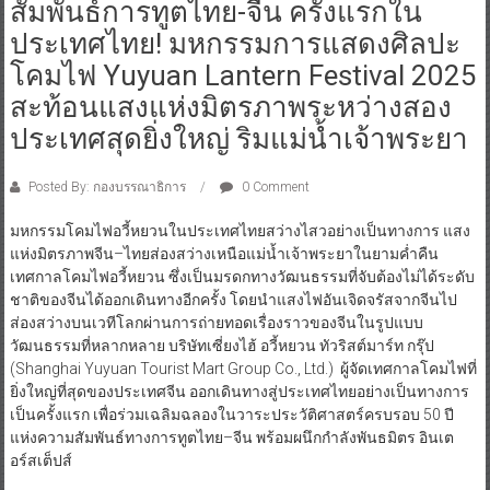
สัมพันธ์การทูตไทย-จีน ครั้งแรกใน
ประเทศไทย! มหกรรมการแสดงศิลปะ
โคมไฟ Yuyuan Lantern Festival 2025
สะท้อนแสงแห่งมิตรภาพระหว่างสอง
ประเทศสุดยิ่งใหญ่ ริมแม่น้ำเจ้าพระยา
Posted By: กองบรรณาธิการ
0 Comment
มหกรรมโคมไฟอวี้หยวนในประเทศไทยสว่างไสวอย่างเป็นทางการ แสง
แห่งมิตรภาพจีน–ไทยส่องสว่างเหนือแม่น้ำเจ้าพระยาในยามค่ำคืน
เทศกาลโคมไฟอวี้หยวน ซึ่งเป็นมรดกทางวัฒนธรรมที่จับต้องไม่ได้ระดับ
ชาติของจีนได้ออกเดินทางอีกครั้ง โดยนำแสงไฟอันเจิดจรัสจากจีนไป
ส่องสว่างบนเวทีโลกผ่านการถ่ายทอดเรื่องราวของจีนในรูปแบบ
วัฒนธรรมที่หลากหลาย บริษัทเซี่ยงไฮ้ อวี้หยวน ทัวริสต์มาร์ท กรุ๊ป
(Shanghai Yuyuan Tourist Mart Group Co., Ltd.) ผู้จัดเทศกาลโคมไฟที่
ยิ่งใหญ่ที่สุดของประเทศจีน ออกเดินทางสู่ประเทศไทยอย่างเป็นทางการ
เป็นครั้งแรก เพื่อร่วมเฉลิมฉลองในวาระประวัติศาสตร์ครบรอบ 50 ปี
แห่งความสัมพันธ์ทางการทูตไทย–จีน พร้อมผนึกกำลังพันธมิตร อินเต
อร์สเต็ปส์