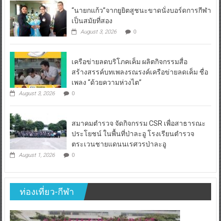
“นายกแก้ว”จากยูยิตสูชนะขาดนั่งบอร์ดการกีฬา
เป็นสมัยที่สอง
August 3, 2026
0
เครือข่ายลดบริโภคเค็ม ผลิตกิจกรรมสื่อ
สร้างสรรค์บทเพลงรณรงค์เครือข่ายลดเค็ม ชื่อ
เพลง “ด้วยความห่วงไต”
August 3, 2026
0
สมาคมตำรวจ จัดกิจกรรม CSR เพื่อสาธารณะ
ประโยชน์ ในพื้นที่ป่าละอู โรงเรียนตำรวจ
ตระเวนชายแดนนเรศวรป่าละอู
August 1, 2026
0
ท่องเที่ยว-กีฬา