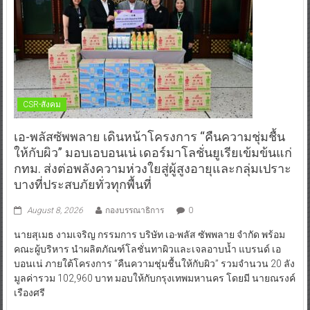
CSR-สังคม
เอ-พลัสซัพพลาย เดินหน้าโครงการ “คืนความชุ่มชื้น
ให้กับผิว” มอบเอบอนเน่ เดอร์มาโลชั่นยูเรียเข้มข้นแก่
กทม. ส่งต่อพลังความห่วงใยสู่ผู้สูงอายุและกลุ่มเปราะ
บางที่ประสบภัยทั่วทุกพื้นที่
August 8, 2026
กองบรรณาธิการ
0
นายสุเมธ งามเจริญ กรรมการ บริษัท เอ-พลัส ซัพพลาย จำกัด พร้อม
คณะผู้บริหาร นำผลิตภัณฑ์โลชั่นทาผิวและเจลอาบน้ำ แบรนด์ เอ
บอนเน่ ภายใต้โครงการ “คืนความชุ่มชื้นให้กับผิว” รวมจำนวน 20 ลัง
มูลค่ารวม 102,960 บาท มอบให้กับกรุงเทพมหานคร โดยมี นายณรงค์
เรืองศรี