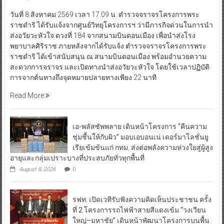
วันที่ 8 สิงหาคม 2569 เวลา 17.09 น. ตำรวจจราจรโครงการพระ
ราชดำริ ได้รับแจ้งจากศูนย์วิทยุโครงการฯ ว่ามีภารกิจด่วนในการนำ
ส่งอวัยวะหัวใจ ดวงที่ 184 จากสนามบินดอนเมือง เพื่อนำส่งโรง
พยาบาลศิริราช ภายหลังจากได้รับแจ้ง ตำรวจจราจรโครงการพระ
ราชดำริ ได้เข้าสนับสนุน ณ สนามบินดอนเมือง พร้อมอำนวยความ
สะดวกการจราจร และเปิดทางนำส่งอวัยวะหัวใจ โดยใช้เวลาปฏิบัติ
การจากต้นทางถึงจุดหมายปลายทางเพียง 22 นาที
Read More
เอ-พลัสซัพพลาย เดินหน้าโครงการ “คืนความ
ชุ่มชื้นให้กับผิว” มอบเอบอนเน่ เดอร์มาโลชั่นยู
เรียเข้มข้นแก่ กทม. ส่งต่อพลังความห่วงใยสู่ผู้สูง
อายุและกลุ่มเปราะบางที่ประสบภัยทั่วทุกพื้นที่
August 8, 2026
0
รฟท. เปิดเวทีรับฟังความคิดเห็นประชาชน ครั้ง
ที่ 2 โครงการรถไฟฟ้าสายสีแดงเข้ม “วงเวียน
ใหญ่–มหาชัย” เดินหน้าพัฒนาโครงการบนพื้น