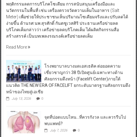
พฤติกรรมลดการบริโภคโซเดียม การสนับสนุนเครื่องมือและ
นวัตกรรมในพื้นที่ เช่น เครื่องตรวจวัดความเค็มในอาหาร (Salt
Meter) เพื่อช่วยให้ประชาชนเห็นปริมาณโซเดียมจริงและปรับลดได้
ง่ายขึ้น ด้านรศ.นพ.สุรศักดิ์ กันตชูเวสศิริ ประธานเครือข่ายลด
บริโภคเค็มกล่าวว่า เครือข่ายลดบริโภคเค็ม ได้ผลิตกิจกรรมสื่อ
สร้างสรรค์ เป็นบทเพลงรณรงค์เครือข่ายลดเค็ม
Read More
โรงพยาบาลบางมดเอสเธติค ต่อยอดความ
เชี่ยวชาญกว่า 38 ปีเปิดศูนย์เฉพาะทางด้าน
ศัลยกรรมดึงหน้า (Facelift Center)ภายใต้
แนวคิด THE NEW ERA OF FACELIFT ยกระดับมาตรฐานศัลยกรรมดึง
หน้าของไทยสู่เอเชีย
July 13, 2026
0
จุดที่ปอดแบบไหน…ที่ควรกังวล และควรรีบไป
พบแพทย์?
July 7, 2026
0