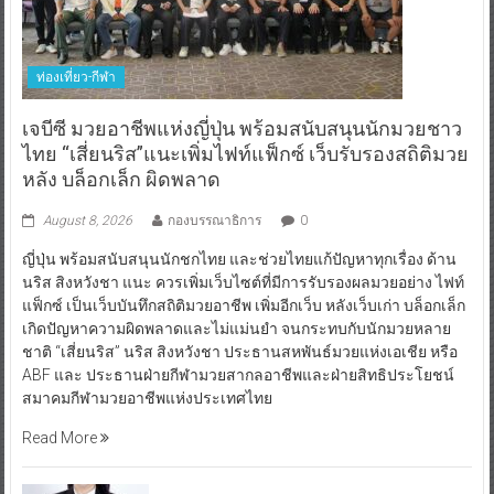
ท่องเที่ยว-กีฬา
เจบีซี มวยอาชีพแห่งญี่ปุ่น พร้อมสนับสนุนนักมวยชาว
ไทย “เสี่ยนริส”แนะเพิ่มไฟท์แฟ็กซ์ เว็บรับรองสถิติมวย
หลัง บล็อกเล็ก ผิดพลาด
August 8, 2026
กองบรรณาธิการ
0
ญี่ปุ่น พร้อมสนับสนุนนักชกไทย และช่วยไทยแก้ปัญหาทุกเรื่อง ด้าน
นริส สิงหวังชา แนะ ควรเพิ่มเว็บไซต์ที่มีการรับรองผลมวยอย่าง ไฟท์
แฟ็กซ์ เป็นเว็บบันทึกสถิติมวยอาชีพ เพิ่มอีกเว็บ หลังเว็บเก่า บล็อกเล็ก
เกิดปัญหาความผิดพลาดและไม่แม่นยำ จนกระทบกับนักมวยหลาย
ชาติ “เสี่ยนริส” นริส สิงหวังชา ประธานสหพันธ์มวยแห่งเอเชีย หรือ
ABF และ ประธานฝ่ายกีฬามวยสากลอาชีพและฝ่ายสิทธิประโยชน์
สมาคมกีฬามวยอาชีพแห่งประเทศไทย
Read More