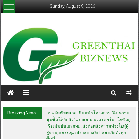
Skip
Sunday, August 9, 2026
to
content
greenthaibiznews.com
Breaking News:
เอ-พลัสซัพพลาย เดินหน้าโครงการ “คืนความ
ชุ่มชื้นให้กับผิว” มอบเอบอนเน่ เดอร์มาโลชั่นยู
เรียเข้มข้นแก่ กทม. ส่งต่อพลังความห่วงใยสู่ผู้
สูงอายุและกลุ่มเปราะบางที่ประสบภัยทั่วทุก
พื้นที่