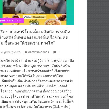
สุขภาพ-ความงาม
ครือข่ายลดบริโภคเค็ม ผลิตกิจกรรมสื่อ
ร้างสรรค์บทเพลงรณรงค์เครือข่ายลด
ค็ม ชื่อเพลง “ด้วยความห่วงไต”
August 3, 2026
กองบรรณาธิการ
0
.นพ.ไพโรจน์ เสาน่วม รองผู้จัดการกองทุน สสส. เปิด
ยว่า สสส.พร้อมสนับสนุนการประชาสัมพันธ์สร้าง
ามตระหนักและต้องการสร้างผลลัพธ์เชิงบวกต่อ
ขภาพประชาชนได้จริง ในการลดการบริโภค
เดียมจำเป็นต้องทำทั้งการสื่อสารและมาตรการเชิง
บบควบคู่กัน สสส.เพื่อเดินหน้าขับเคลื่อน “ลดเค็ม
โรค” ร่วมกับภาคีทุกภาคส่วน ทั้งการรณรงค์สร้าง
ามรอบรู้ให้ประชาชนปรับพฤติกรรมลดการบริโภค
เดียม การสนับสนุนเครื่องมือและนวัตกรรมในพื้นที่
่น เครื่องตรวจวัดความเค็มในอาหาร (Salt Meter)