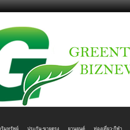
ริมทรัพย์
ประกัน-ขายตรง
ยานยนต์
ท่องเที่ยว-กีฬา