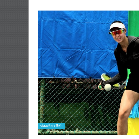
ท่องเที่ยว-กีฬา