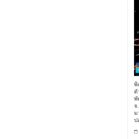
พิ
ต
พั
จ
ม
ป