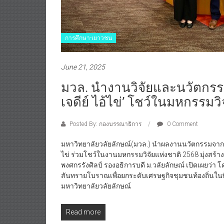
การศึกษา-เยาวชน
June 21, 2025
มวล. นำงานวิจัยและนวัตกรรม
เจดีย์ ไอ้ไข่’ โชว์ในมหกรรมวิ
Posted By: กองบรรณาธิการ
0 Comment
มหาวิทยาลัยวลัยลักษณ์(มวล.) นำผลงานนวัตกรรมจากความ
ไข่ ร่วมโชว์ในงานมหกรรมวิจัยแห่งชาติ 2568 มุ่งสร้า
พงศกรรังศิลป์ รองอธิการบดี ม.วลัยลักษณ์ เปิดเผยว
สันทรายโบราณเพื่อยกระดับเศรษฐกิจชุมชนท้องถิ่นในพ
มหาวิทยาลัยวลัยลักษณ์
Read more