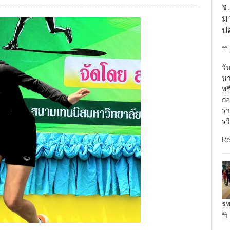
จ
ม
ป
วั
นา
พร
ก่
รา
รว
Re
รพ