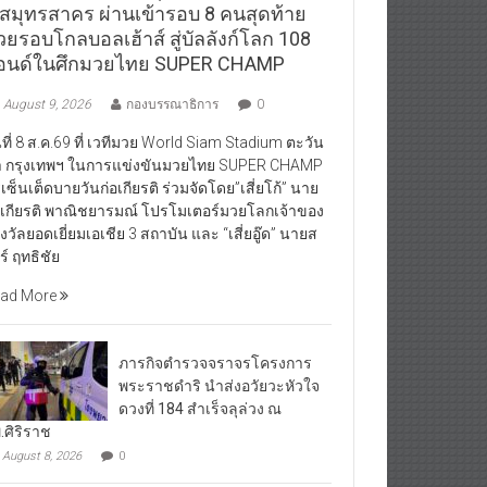
.สมุทรสาคร ผ่านเข้ารอบ 8 คนสุดท้าย
วยรอบโกลบอลเฮ้าส์ สู่บัลลังก์โลก 108
อนด์ในศึกมวยไทย SUPER CHAMP
August 9, 2026
กองบรรณาธิการ
0
นที่ 8 ส.ค.69 ที่ เวทีมวย World Siam Stadium ตะวัน
 กรุงเทพฯ ในการแข่งขันมวยไทย SUPER CHAMP
ีเซ็นเต็ดบายวันก่อเกียรติ ร่วมจัดโดย”เสี่ยโก้” นาย
อเกียรติ พาณิชยารมณ์ โปรโมเตอร์มวยโลกเจ้าของ
งวัลยอดเยี่ยมเอเชีย 3 สถาบัน และ “เสี่ยอู๊ด” นายส
ีร์ ฤทธิชัย
ad More
ภารกิจตำรวจจราจรโครงการ
พระราชดำริ นำส่งอวัยวะหัวใจ
ดวงที่ 184 สำเร็จลุล่วง ณ
.ศิริราช
August 8, 2026
0