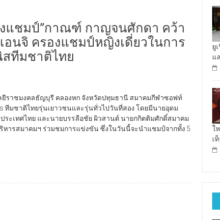
องแชมป์”กาณฑ์ กาญจนศักดา คว้า
า เอนจิ ครองแชมป์หญิงเดี่ยวในการ
ยู
นิสทีมชาติไทย
แล
นโลยีราชมงคลธัญบุรี คลองหก จังหวัดปทุมธานี สมาคมกีฬาซอฟท์
s ทีมชาติไทยรุ่นเยาวชนและรุ่นทั่วไปวันที่สอง โดยมีนายอุดม
่งประเทศไทย และนายบรรลือชัย ผิวสานต์ นายกกิตติมศักดิ์สมาคม
ให
ารสมาคมฯ ร่วมชมการแข่งขัน ซึ่งในวันนี้จะนำแชมป์จากทั้ง 5
เท