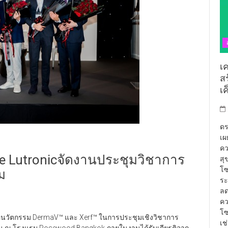
เ
ส
เ
ดร
เผ
คว
e Lutronicจัดงานประชุมวิชาการ
สุ
โซ
ม
ระ
ลด
คว
โซ
นอนวัตกรรม DermaV™ และ Xerf™ ในการประชุมเชิงวิชาการ
เช
ขึ้น ณ โรงแรม Rosewood Bangkok ภายในงานได้รับเกียรติจาก