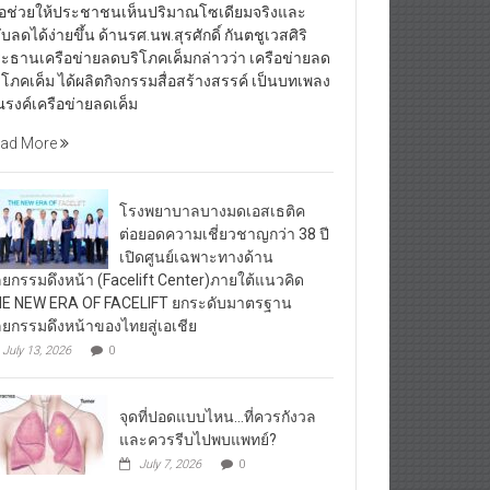
ื่อช่วยให้ประชาชนเห็นปริมาณโซเดียมจริงและ
ับลดได้ง่ายขึ้น ด้านรศ.นพ.สุรศักดิ์ กันตชูเวสศิริ
ะธานเครือข่ายลดบริโภคเค็มกล่าวว่า เครือข่ายลด
ิโภคเค็ม ได้ผลิตกิจกรรมสื่อสร้างสรรค์ เป็นบทเพลง
รงค์เครือข่ายลดเค็ม
ad More
โรงพยาบาลบางมดเอสเธติค
ต่อยอดความเชี่ยวชาญกว่า 38 ปี
เปิดศูนย์เฉพาะทางด้าน
ลยกรรมดึงหน้า (Facelift Center)ภายใต้แนวคิด
E NEW ERA OF FACELIFT ยกระดับมาตรฐาน
ลยกรรมดึงหน้าของไทยสู่เอเชีย
July 13, 2026
0
จุดที่ปอดแบบไหน…ที่ควรกังวล
และควรรีบไปพบแพทย์?
July 7, 2026
0