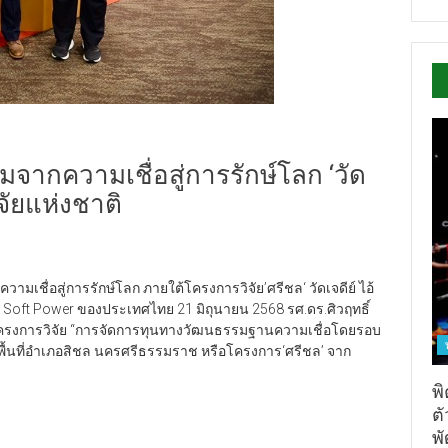
จากความเชื่อสู่การรักษ์โลก ‘วัด
จัยแห่งชาติ
เชื่อสู่การรักษ์โลก ภายใต้โครงการวิจัย’ศรีชล‘ วัดเจดีย์ ไอ้
ง Soft Power ของประเทศไทย 21 มิถุนายน 2568 รศ.ดร.ศิวฤทธิ์
่า โครงการวิจัย “การจัดการทุนทางวัฒนธรรมฐานความเชื่อโดยรอบ
ื้นที่อำเภอสิชล นครศรีธรรมราช หรือโครงการ‘ศรีชล’ จาก
พิ
ต
พั