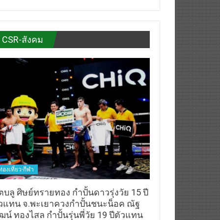
CSR-สังคม
ท่องเที่ยว-กีฬา
ตบลู ศิษย์ทรายทอง กำปั้นดาวรุ่งวัย 15 ปี
ัวแทน จ.พะเยาควงกำปั้นชนะน็อค ณัฐ
ฒน์ ทองไสล กำปั้นรุ่นพี่วัย 19 ปีตัวแทน