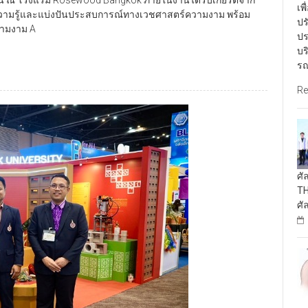
เพ
นความรู้และแบ่งปันประสบการณ์ทางเวชศาสตร์ความงาม พร้อม
ปร
วามงาม A
ปร
บร
รณ
Re
ศั
TH
ศั