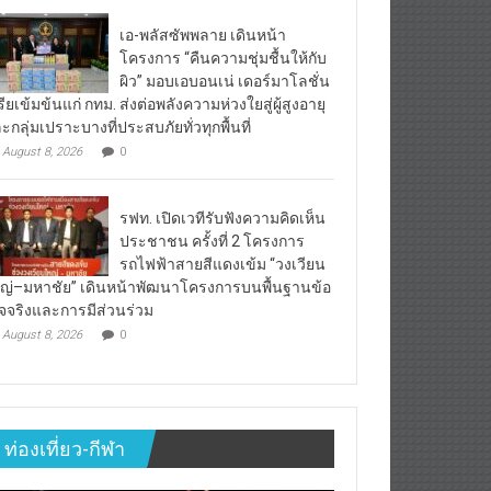
เอ-พลัสซัพพลาย เดินหน้า
โครงการ “คืนความชุ่มชื้นให้กับ
ผิว” มอบเอบอนเน่ เดอร์มาโลชั่น
เรียเข้มข้นแก่ กทม. ส่งต่อพลังความห่วงใยสู่ผู้สูงอายุ
ะกลุ่มเปราะบางที่ประสบภัยทั่วทุกพื้นที่
August 8, 2026
0
รฟท. เปิดเวทีรับฟังความคิดเห็น
ประชาชน ครั้งที่ 2 โครงการ
รถไฟฟ้าสายสีแดงเข้ม “วงเวียน
ญ่–มหาชัย” เดินหน้าพัฒนาโครงการบนพื้นฐานข้อ
็จจริงและการมีส่วนร่วม
August 8, 2026
0
ท่องเที่ยว-กีฬา