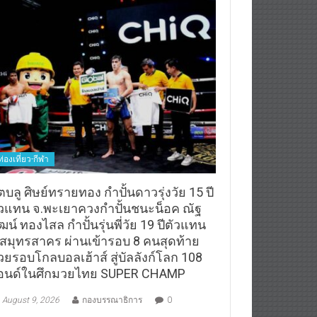
ท่องเที่ยว-กีฬา
ตบลู ศิษย์ทรายทอง กำปั้นดาวรุ่งวัย 15 ปี
ัวแทน จ.พะเยาควงกำปั้นชนะน็อค ณัฐ
ฒน์ ทองไสล กำปั้นรุ่นพี่วัย 19 ปีตัวแทน
.สมุทรสาคร ผ่านเข้ารอบ 8 คนสุดท้าย
วยรอบโกลบอลเฮ้าส์ สู่บัลลังก์โลก 108
อนด์ในศึกมวยไทย SUPER CHAMP
August 9, 2026
กองบรรณาธิการ
0