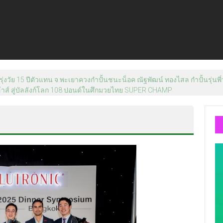
าชดำริ นำส่งอวัยวะหัวใจ ดวงที่ 184 สำเร็จลุล่วง ณ รพ.ศิริราช