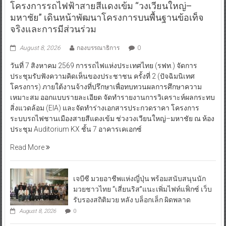
โครงการรถไฟฟ้าสายสีแดงเข้ม “วงเวียนใหญ่–
มหาชัย” เดินหน้าพัฒนาโครงการบนพื้นฐานข้อเท็จ
จริงและการมีส่วนร่วม
August 8, 2026
กองบรรณาธิการ
0
วันที่ 7 สิงหาคม 2569 การรถไฟแห่งประเทศไทย (รฟท.) จัดการ
ประชุมรับฟังความคิดเห็นของประชาชน ครั้งที่ 2 (ปัจฉิมนิเทศ
โครงการ) ภายใต้งานจ้างที่ปรึกษาเพื่อทบทวนผลการศึกษาความ
เหมาะสม ออกแบบรายละเอียด จัดทำรายงานการวิเคราะห์ผลกระทบ
สิ่งแวดล้อม (EIA) และจัดทำร่างเอกสารประกวดราคา โครงการ
ระบบรถไฟชานเมืองสายสีแดงเข้ม ช่วงวงเวียนใหญ่–มหาชัย ณ ห้อง
ประชุม Auditorium KX ชั้น 7 อาคารเคเอกซ์
Read More
เจบีซี มวยอาชีพแห่งญี่ปุ่น พร้อมสนับสนุนนัก
มวยชาวไทย “เสี่ยนริส”แนะเพิ่มไฟท์แฟ็กซ์ เว็บ
รับรองสถิติมวย หลัง บล็อกเล็ก ผิดพลาด
August 8, 2026
0