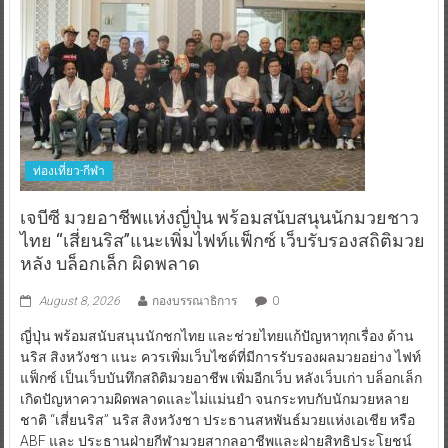
ท่องเที่ยว-กีฬา
เจบีซี มวยอาชีพแห่งญี่ปุ่น พร้อมสนับสนุนนักมวยชาว
ไทย “เสี่ยนริส”แนะเพิ่มไฟท์แฟ็กซ์ เว็บรับรองสถิติมวย
หลัง บล็อกเล็ก ผิดพลาด
August 8, 2026
กองบรรณาธิการ
0
ญี่ปุ่น พร้อมสนับสนุนนักชกไทย และช่วยไทยแก้ปัญหาทุกเรื่อง ด้าน
นริส สิงหวังชา แนะ ควรเพิ่มเว็บไซต์ที่มีการรับรองผลมวยอย่าง ไฟท์
แฟ็กซ์ เป็นเว็บบันทึกสถิติมวยอาชีพ เพิ่มอีกเว็บ หลังเว็บเก่า บล็อกเล็ก
เกิดปัญหาความผิดพลาดและไม่แม่นยำ จนกระทบกับนักมวยหลาย
ชาติ “เสี่ยนริส” นริส สิงหวังชา ประธานสหพันธ์มวยแห่งเอเชีย หรือ
ABF และ ประธานฝ่ายกีฬามวยสากลอาชีพและฝ่ายสิทธิประโยชน์