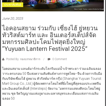
ประชาสัมพันธ์
June 20, 2025
ไอคอนสยาม ร่วมกับ เซี่ยงไฮ้ ยู่หยวน
ทัวริสต์มาร์ท และ อินเตอร์สเต็ปส์จัด
มหกรรมศิลปะโคมไฟสุดยิ่งใหญ่
“Yuyuan Lantern Festival 2025”
Posted By: กองบรรณาธิการ
0 Comment
ไอคอนสยาม แลนด์มาร์กระดับโลกริมแม่น้ำเจ้าพระยา ร่วมเฉลิมฉลอง
วาระครบรอบ 50 ปีแห่งความสัมพันธ์ทางการทูตไทย–จีน ด้วยการจับมือ
กับบริษัทเซี่ยงไฮ้ ยู่หยวน ทัวริสต์มาร์ท กรุ๊ป (Shanghai Yuyuan Tourist
Mart Group Co., Ltd.) ผู้จัดเทศกาลโคมไฟที่ยิ่งใหญ่ที่สุดของประเทศจีน
และอินเตอร์สเต็ปส์ (Intersteps) จัดงาน “มหกรรมแสดงศิลปะโคมไฟยู่
หยวน ชุด จิตวิญญาณแห่งภูผาและมหาสมุทรและเดือนแห่งการเฉลิม
ฉลอง 50