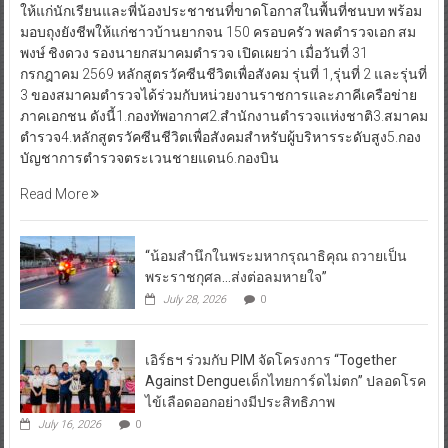
ให้แก่นักเรียนและพี่น้องประชาชนที่ขาดโอกาสในพื้นที่ชนบท พร้อม
มอบถุงยังชีพให้แก่ชาวบ้านยากจน 150 ครอบครัว พลตำรวจเอก สม
พงษ์ ชิงดวง รองนายกสมาคมตำรวจ เปิดเผยว่า เมื่อวันที่ 31
กรกฎาคม 2569 หลักสูตรวัคซีนชีวิตเพื่อสังคม รุ่นที่ 1,รุ่นที่ 2 และรุ่นที่
3 ของสมาคมตำรวจได้ร่วมกับหน่วยงานราชการและภาคีเครือข่าย
ภาคเอกชน ดังนี้1.กองทัพอากาศ2.สำนักงานตำรวจแห่งชาติ3.สมาคม
ตำรวจ4.หลักสูตรวัคซีนชีวิตเพื่อสังคมสำหรับผู้บริหารระดับสูง5.กอง
บัญชาการตำรวจตระเวนชายแดน6.กองบิน
Read More
“น้อมสำนึกในพระมหากรุณาธิคุณ ถวายเป็น
พระราชกุศล…ส่งต่อลมหายใจ”
July 28, 2026
0
เอิร์ธฯ ร่วมกับ PIM จัดโครงการ “Together
Against Dengueเด็กไทยการ์ดไม่ตก” ปลอดโรค
ไข้เลือดออกอย่างมีประสิทธิภาพ
July 16, 2026
0