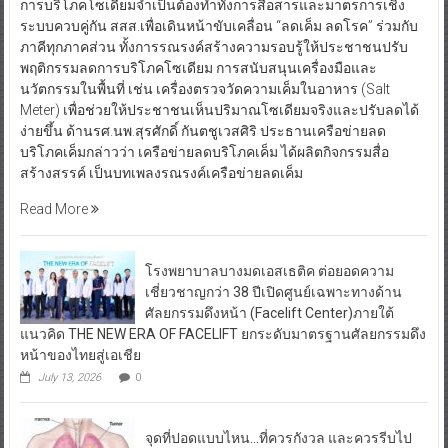
การบริโภคโซเดียมจำเป็นต้องทำทั้งการสื่อสารและมาตรการเชิง
ระบบควบคู่กัน สสส.เพื่อเดินหน้าขับเคลื่อน “ลดเค็ม ลดโรค” ร่วมกับ
ภาคีทุกภาคส่วน ทั้งการรณรงค์สร้างความรอบรู้ให้ประชาชนปรับ
พฤติกรรมลดการบริโภคโซเดียม การสนับสนุนเครื่องมือและ
นวัตกรรมในพื้นที่ เช่น เครื่องตรวจวัดความเค็มในอาหาร (Salt
Meter) เพื่อช่วยให้ประชาชนเห็นปริมาณโซเดียมจริงและปรับลดได้
ง่ายขึ้น ด้านรศ.นพ.สุรศักดิ์ กันตชูเวสศิริ ประธานเครือข่ายลด
บริโภคเค็มกล่าวว่า เครือข่ายลดบริโภคเค็ม ได้ผลิตกิจกรรมสื่อ
สร้างสรรค์ เป็นบทเพลงรณรงค์เครือข่ายลดเค็ม
Read More
โรงพยาบาลบางมดเอสเธติค ต่อยอดความ
เชี่ยวชาญกว่า 38 ปีเปิดศูนย์เฉพาะทางด้าน
ศัลยกรรมดึงหน้า (Facelift Center)ภายใต้
แนวคิด THE NEW ERA OF FACELIFT ยกระดับมาตรฐานศัลยกรรมดึง
หน้าของไทยสู่เอเชีย
July 13, 2026
0
จุดที่ปอดแบบไหน…ที่ควรกังวล และควรรีบไป