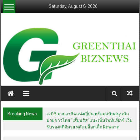
Skip
Saturday, August 8, 2026
to
content
greenthaibiznews.com
Breaking News:
เจบีซี มวยอาชีพแห่งญี่ปุ่น พร้อมสนับสนุนนัก
มวยชาวไทย “เสี่ยนริส”แนะเพิ่มไฟท์แฟ็กซ์ เว็บ
รับรองสถิติมวย หลัง บล็อกเล็ก ผิดพลาด